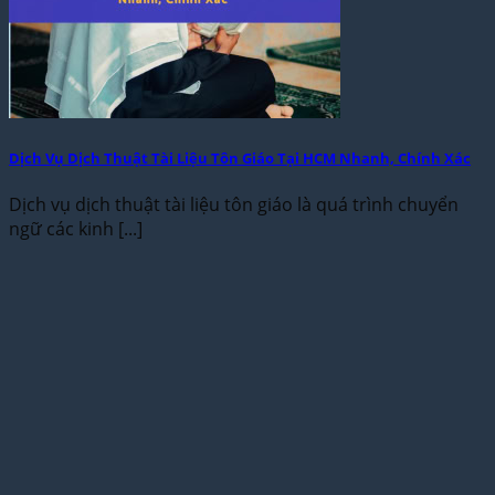
Dịch Vụ Dịch Thuật Tài Liệu Tôn Giáo Tại HCM Nhanh, Chính Xác
Dịch vụ dịch thuật tài liệu tôn giáo là quá trình chuyển
ngữ các kinh [...]