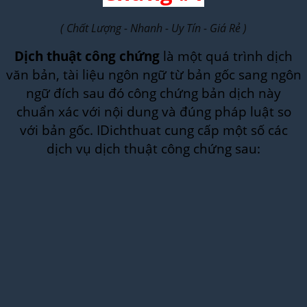
( Chất Lượng - Nhanh - Uy Tín - Giá Rẻ )
Dịch thuật công chứng
là một quá trình dịch
văn bản, tài liệu ngôn ngữ từ bản gốc sang ngôn
ngữ đích sau đó công chứng bản dịch này
chuẩn xác với nội dung và đúng pháp luật so
với bản gốc. IDichthuat cung cấp một số các
dịch vụ dịch thuật công chứng sau: