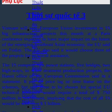
Phụ Lục
Thuật
Luận
Văn –
Thời sự quốc tế 3
Luận
Án
Vietnam will seek European Union inverstment in 15
Dịch
big infrastructure projects this month at a Paris
Thuật
conference expected to have major impact on the future
Toàn
of the emerging Southeast Asian economy, the EU said
Bộ
on Friday. The EU also said it would choose three of
Website
the projects for technical assistance,
Dịch
Thuật
The 15 comprise two power stations, five bridges, two
Bệnh
high-ways, to water treatment production projects, the
Án –
Hanoi office of the European Commission said in a
Hồ Sơ
statement. It put no price tag or time frame on the
Thuốc
schemes, but said three to be chosen for special EU
Dịch Thuật
technical assistance would require a total of $ 750
Chuyên
million in investment, implying that the cost of all 15
Ngành
would be well over $ 1 billion.
Dịch