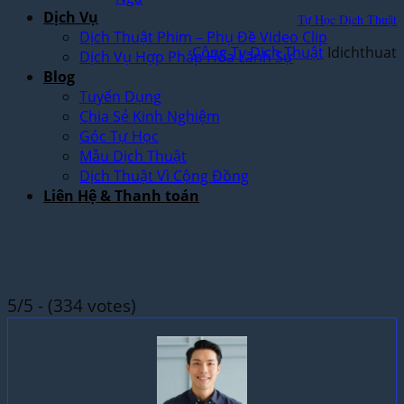
Dịch Vụ
Tự Học Dịch Thuật
Dịch Thuật Phim – Phụ Đề Video Clip
Công Ty Dịch Thuật
Idichthuat
Dịch Vụ Hợp Pháp Hóa Lãnh Sự
Blog
Tuyển Dụng
Chia Sẻ Kinh Nghiệm
Góc Tự Học
Mẫu Dịch Thuật
Dịch Thuật Vì Cộng Đồng
Liên Hệ & Thanh toán
5/5 - (334 votes)