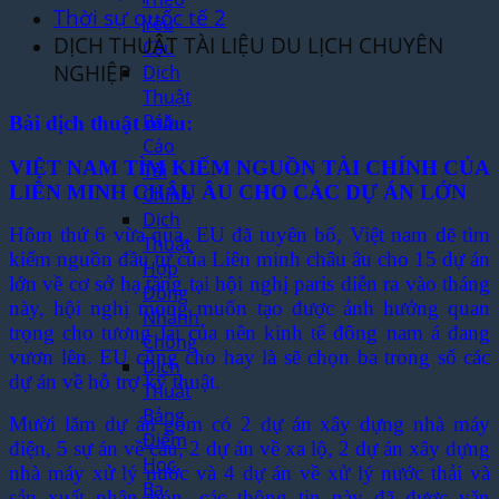
Thời sự quốc tế 2
Yêu
DỊCH THUẬT TÀI LIỆU DU LỊCH CHUYÊN
Cầu
NGHIỆP
Dịch
Thuật
Báo
Bài dịch thuật mẫu:
Cáo
VIỆT NAM TÌM KIẾM NGUỒN TÀI CHÍNH CỦA
Tài
LIÊN MINH CHÂU ÂU CHO CÁC DỰ ÁN LỚN
Chính
Dịch
Hôm thứ 6 vừa qua, EU đã tuyên bố, Việt nam dẽ tìm
Thuật
kiếm nguồn đầu tư của Liên minh châu âu cho 15 dự án
Hợp
lớn về cơ sở hạ tầng tại hội nghị paris diễn ra vào tháng
Đồng
này, hội nghị mong muốn tạo được ảnh hưởng quan
Nhanh
trọng cho tương lai của nên kinh tế đông nam á đang
Chóng
vươn lên. EU cũng cho hay là sẽ chọn ba trong số các
Dịch
dự án về hỗ trợ kỹ thuật.
Thuật
Bảng
Mười lăm dự án gồm có 2 dự án xây dựng nhà máy
Điểm
điện, 5 sự án về cầu, 2 dự án về xa lộ, 2 dự án xây dựng
Học
nhà máy xử lý nước và 4 dự án về xử lý nước thải và
Bạ
sản xuất phân bón, các thông tin này đã được văn