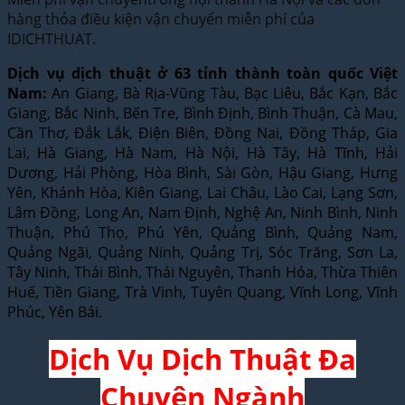
hàng thỏa điều kiện vận chuyển miễn phí của
IDICHTHUAT.
Dịch vụ dịch thuật ở 63 tỉnh thành toàn quốc Việt
Nam:
An Giang, Bà Rịa-Vũng Tàu, Bạc Liêu, Bắc Kạn, Bắc
Giang, Bắc Ninh, Bến Tre, Bình Định, Bình Thuận, Cà Mau,
Cần Thơ, Đắk Lắk, Điện Biên, Đồng Nai, Đồng Tháp, Gia
Lai, Hà Giang, Hà Nam, Hà Nội, Hà Tây, Hà Tĩnh, Hải
Dương, Hải Phòng, Hòa Bình, Sài Gòn, Hậu Giang, Hưng
Yên, Khánh Hòa, Kiên Giang, Lai Châu, Lào Cai, Lạng Sơn,
Lâm Đồng, Long An, Nam Định, Nghệ An, Ninh Bình, Ninh
Thuận, Phú Thọ, Phú Yên, Quảng Bình, Quảng Nam,
Quảng Ngãi, Quảng Ninh, Quảng Trị, Sóc Trăng, Sơn La,
Tây Ninh, Thái Bình, Thái Nguyên, Thanh Hóa, Thừa Thiên
Huế, Tiền Giang, Trà Vinh, Tuyên Quang, Vĩnh Long, Vĩnh
Phúc, Yên Bái.
Dịch Vụ Dịch Thuật Đa
Chuyên Ngành