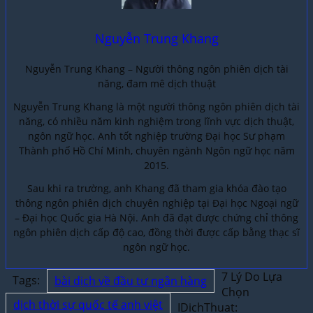
Nguyễn Trung Khang
Nguyễn Trung Khang – Người thông ngôn phiên dịch tài
năng, đam mê dịch thuật
Nguyễn Trung Khang là một người thông ngôn phiên dịch tài
năng, có nhiều năm kinh nghiệm trong lĩnh vực dịch thuật,
ngôn ngữ học. Anh tốt nghiệp trường Đại học Sư phạm
Thành phố Hồ Chí Minh, chuyên ngành Ngôn ngữ học năm
2015.
Sau khi ra trường, anh Khang đã tham gia khóa đào tạo
thông ngôn phiên dịch chuyên nghiệp tại Đại học Ngoại ngữ
– Đại học Quốc gia Hà Nội. Anh đã đạt được chứng chỉ thông
ngôn phiên dịch cấp độ cao, đồng thời được cấp bằng thạc sĩ
ngôn ngữ học.
7 Lý Do Lựa
Tags:
bài dịch về đầu tư ngân hàng
Chọn
dịch thời sự quốc tế anh việt
IDichThuat: