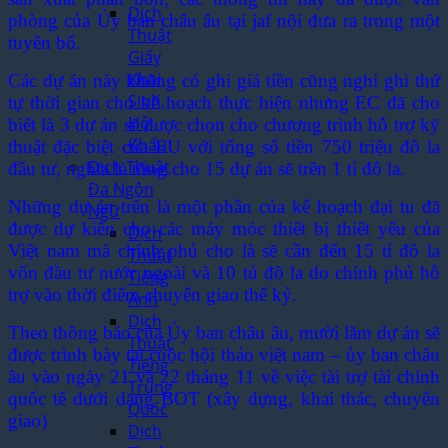
Dịch
phòng của Ủy ban châu âu tại jaf nội đưa ra trong một
Thuật
tuyên bố.
Giấy
Khai
Các dự án này không có ghi giá tiền cũng nghi ghi thứ
Sinh,
tự thời gian cho kế hoạch thực hiện nhưng EC đã cho
Hộ
biết là 3 dự án sẽ được chọn cho chương trình hỗ trợ kỹ
Khẩu
thuật đặc biệt của EU với tổng số tiền 750 triệu đô la
Dịch Thuật
đầu tư, nghĩa là tổng cho 15 dự án sẽ trên 1 tỉ đô la.
Đa Ngôn
Những dự án trên là một phần của kế hoạch đại tu đã
Ngữ
được dự kiến cho các máy móc thiết bị thiết yếu của
Dịch
Việt nam mà chính phủ cho là sẽ cần đến 15 tỉ đô la
Thuật
vốn đầu tư nước ngoài và 10 tủ đô la do chính phủ hỗ
Tiếng
trợ vào thời điểm chuyển giao thế kỷ.
Anh
Dịch
Theo thông báo của Ủy ban châu âu, mười lăm dự án sẽ
Thuật
được trình bày tại cuộc hội thảo việt nam – ủy ban châu
Tiếng
âu vào ngày 21 và 22 tháng 11 về việc tài trợ tài chính
Trung
quốc tế dưới dạng BOT (xây dựng, khai thác, chuyển
Quốc
giao)
Dịch