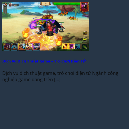
Dịch Vụ Dịch Thuật Game – Trò Chơi Điện Tử
Dịch vụ dịch thuật game, trò chơi điện tử Ngành công
nghiệp game đang trên [...]