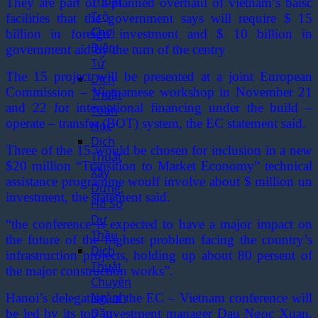
Thuật
They are part of a planned overhaul of vietnam’s baisc
Trò
facilities that the government says will require $ 15
Chơi
billion in foreign investment and $ 10 billion in
Điện
government aid by the turn of the centry
Tử
The 15 project will be presented at a joint European
Dịch
Commission – Vietnamese workshop in November 21
Thuật
and 22 for international financing under the build –
Toán
operate – transfer (BOT) system, the EC statement said.
Học
Dịch
Three of the 15 would be chosen for inclusion in a new
Thuật
$20 million “Transition to Market Economy” technical
Xây
assistance programme woulf involve about $ million un
Dựng,
investment, the statement said.
Hồ Sơ
Dự
“the conference is expected to have a major impact on
Thầu
the future of the highest problem facing the country’s
Dịch
infrastruction projects, holding up about 80 persent of
Thuật
the major construction works”.
Chuyên
Ngành
Hanoi’s delegation at the EC – Vietnam conference will
Dầu
be led by its top investment manager Dau Ngoc Xuan,