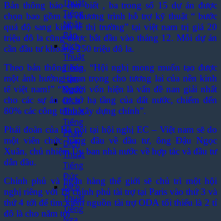
Thuật
Bản thông báo cho biết , ba trong số 15 dự án được
Tiếng
chọn bao gồm cả chương trình hỗ trợ kỹ thuật “ bước
Nhật
quá độ sang kinh tế thị trường” tại việt nam trị giá 20
Bản
triệu đô la cũng được bắt đầu vào tháng 12. Mỗi dự án
Dịch
cần đầu tư khoảng 250 triệu đô la.
Thuật
Tiếng
Theo bản thông báo, “Hội nghị mong muốn tạo được
Hàn
một ảnh hưởng quan trọng cho tương lai của nền kinh
Quốc
tế việt nam!” “Người vốn hiện là vấn đề nan giải nhất
Dịch
cho các sự án cơ sở hạ tầng của đất nước, chiếm đến
Thuật
80% các công trình xây dựng chính”.
Tiếng
Phái đoàn của Hà nội tại hội nghị EC – Việt nam sẽ do
Pháp
một viên chức hàng đầu về đầu tư, ông Đậu Ngọc
Dịch
Xuân, chủ nhiệm Ủy ban nhà nước về hợp tác và đầu tư
Thuật
dẫn đầu.
Tiếng
Đức
Chỉnh phủ và ngân hàng thế giới sẽ chủ trì một hội
Dịch
nghị riêng với 18 chính phủ tài trợ tại Paris vào thứ 3 và
Thuật
thứ 4 tới để tìm kiếm nguồn tài trợ ODA tối thiểu là 2 tỉ
Tiếng
đô là cho năm tới
Nga