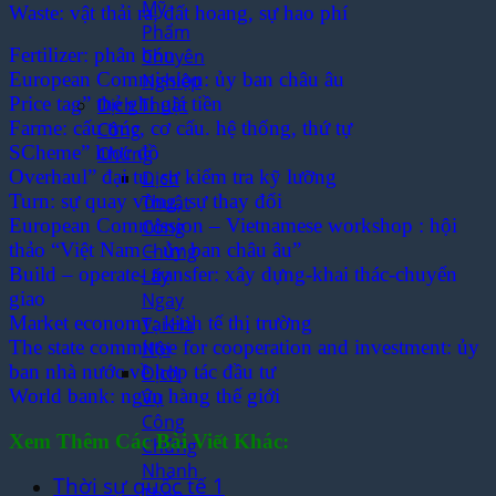
Mỹ
Waste: vật thải ra, đất hoang, sự hao phí
Phẩm
Fertilizer: phân bón
Chuyên
European Commission: ủy ban châu âu
Nghiệp
Price tag” thẻ ghi giá tiền
Dịch Thuật
Farme: cấu trúc, cơ cấu. hệ thống, thứ tự
Công
SCheme” lược đồ
Chứng
Overhaul” đại tu, sự kiểm tra kỹ lưỡng
Dịch
Turn: sự quay vòng, sự thay đổi
Thuật
European Commission – Vietnamese workshop : hội
Công
thảo “Việt Nam – ủy ban châu âu”
Chứng
Build – operate- transfer: xây dựng-khai thác-chuyển
Lấy
giao
Ngay
Market economy: kinh tế thị trường
Tại Hà
The state committee for cooperation and investment: ủy
Nội
ban nhà nước về hợp tác đầu tư
Dịch
World bank: ngân hàng thế giới
Vụ
Công
Xem Thêm Các Bài Viết Khác:
Chứng
Nhanh
Thời sự quốc tế 1
Theo