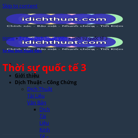
Skip to content
Home
»
Tự Học Dịch Thuật Viên
»
Thời sự quốc tế 3
Tự Học Dịch Thuật Viên
Thời sự quốc tế 3
Giới thiệu
Dịch Thuật – Công Chứng
Dịch Thuật
Tài Liệu
Văn Bản
Dịch
Tài
Liệu
Kinh
Tế –