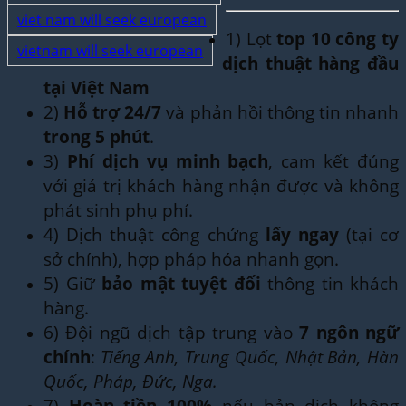
viet nam will seek european
1) Lọt
top 10 công ty
vietnam will seek european
dịch thuật hàng đầu
tại Việt Nam
2)
Hỗ trợ 24/7
và phản hồi thông tin nhanh
trong 5 phút
.
3)
Phí dịch vụ minh bạch
, cam kết đúng
với giá trị khách hàng nhận được và không
phát sinh phụ phí.
4) Dịch thuật công chứng
lấy ngay
(tại cơ
sở chính), hợp pháp hóa nhanh gọn.
5) Giữ
bảo mật tuyệt đối
thông tin khách
hàng.
6) Đội ngũ dịch tập trung vào
7 ngôn ngữ
chính
:
Tiếng Anh, Trung Quốc, Nhật Bản, Hàn
Quốc, Pháp, Đức, Nga.
7)
Hoàn tiền 100%
nếu bản dịch không