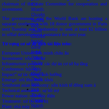
Khí
chairman of the state Committee for cooperation and
Nhanh,
investment.
Chuyên
The government and the World Bank are hosting a
Nghiệp
saparate conference with 18 donor government in Paris
Dịch
next Tuesday and Wednesday to seek at least $2 billion
Thuật
in offial development assistance for next year.
Chuyên
Ngành
Từ vựng cơ sở để dịch tài liệu trên:
Công
Nghệ
European Union: liên minh châu âu
Thông
Investment: vốn đầu tư
Tin Uy
Infrastructure projects: các dự án cơ sở hạ tầng
Tín,
Conference: hội nghị
Chuẩn
Impact” sự tác động, ảnh hưởng
Thuật
Emerge: nổi lên, thoát khỏi
Ngữ
Southeast asian economy: nền kinh tế đông nam á
Dịch
Technical assistance : sự hỗ trợ
Thuật
Power station: nhà máy điện
Chuyên
Treatment: xử lý, điều trị
Ngành
Plant: nhà máy