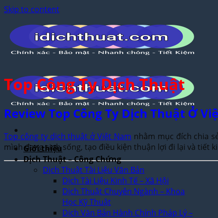
Skip to content
Top Công Ty Dịch Thuật
Review Top Công Ty Dịch Thuật Ở Vi
Top công ty dịch thuật ở Việt Nam
nhằm mục đích chia sẻ,
mình đang sinh sống, tạo điều kiện thuận lợi đi lại và tiết
Giới thiệu
Dịch Thuật – Công Chứng
Dịch Thuật Tài Liệu Văn Bản
Dịch Tài Liệu Kinh Tế – Xã Hội
Dịch Thuật Chuyên Ngành – Khoa
Học Kỹ Thuật
Dịch Văn Bản Hành Chính Pháp Lý –