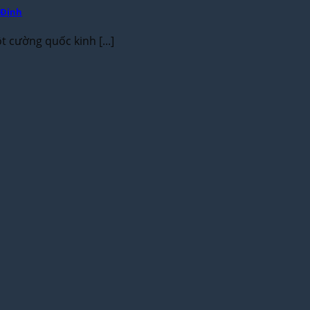
 Định
cường quốc kinh [...]