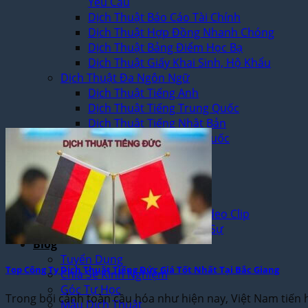
Yêu Cầu
Dịch Thuật Báo Cáo Tài Chính
Dịch Thuật Hợp Đồng Nhanh Chóng
Dịch Thuật Bảng Điểm Học Bạ
Dịch Thuật Giấy Khai Sinh, Hộ Khẩu
Dịch Thuật Đa Ngôn Ngữ
Dịch Thuật Tiếng Anh
Dịch Thuật Tiếng Trung Quốc
Dịch Thuật Tiếng Nhật Bản
Dịch Thuật Tiếng Hàn Quốc
Dịch Thuật Tiếng Pháp
Dịch Thuật Tiếng Đức
Dịch Thuật Tiếng Nga
Dịch Vụ
Dịch Thuật Phim – Phụ Đề Video Clip
Dịch Vụ Hợp Pháp Hóa Lãnh Sự
Blog
Tuyển Dụng
Top Công Ty Dịch Thuật Tiếng Đức Giá Tốt Nhất Tại Bắc Giang
Chia Sẻ Kinh Nghiệm
Góc Tự Học
Trong bối cảnh toàn cầu hóa như hiện nay, Việt Nam tiến hà
Mẫu Dịch Thuật