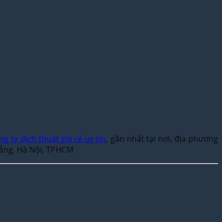
ng ty dịch thuật giá rẻ uy tín
, gần nhất tại nơi, địa phương
 Nẵng, Hà Nội, TPHCM