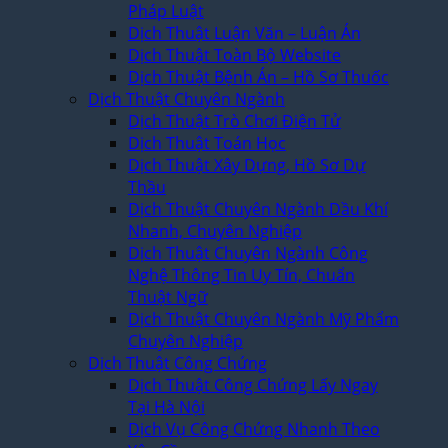
Pháp Luật
Dịch Thuật Luận Văn – Luận Án
Dịch Thuật Toàn Bộ Website
Dịch Thuật Bệnh Án – Hồ Sơ Thuốc
Dịch Thuật Chuyên Ngành
Dịch Thuật Trò Chơi Điện Tử
Dịch Thuật Toán Học
Dịch Thuật Xây Dựng, Hồ Sơ Dự
Thầu
Dịch Thuật Chuyên Ngành Dầu Khí
Nhanh, Chuyên Nghiệp
Dịch Thuật Chuyên Ngành Công
Nghệ Thông Tin Uy Tín, Chuẩn
Thuật Ngữ
Dịch Thuật Chuyên Ngành Mỹ Phẩm
Chuyên Nghiệp
Dịch Thuật Công Chứng
Dịch Thuật Công Chứng Lấy Ngay
Tại Hà Nội
Dịch Vụ Công Chứng Nhanh Theo