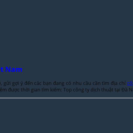
ệt Nam
 gửi gợi ý đến các bạn đang có nhu cầu cần tìm địa chỉ
cô
 kiệm được thời gian tìm kiếm: Top công ty dịch thuật tại Đà