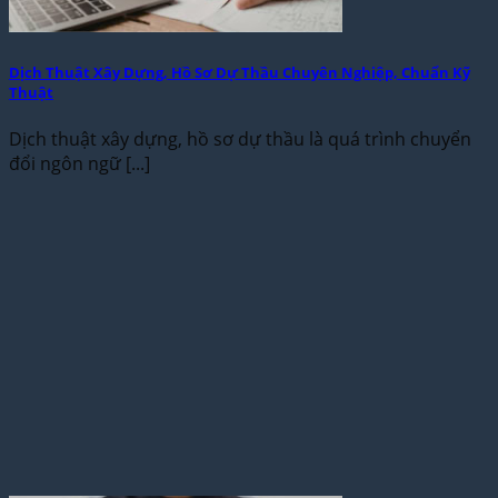
Dịch Thuật Xây Dựng, Hồ Sơ Dự Thầu Chuyên Nghiệp, Chuẩn Kỹ
Thuật
Dịch thuật xây dựng, hồ sơ dự thầu là quá trình chuyển
đổi ngôn ngữ [...]