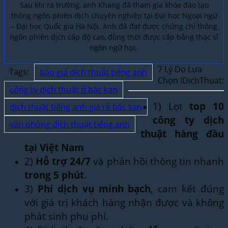
Sau khi ra trường, anh Khang đã tham gia khóa đào tạo
thông ngôn phiên dịch chuyên nghiệp tại Đại học Ngoại ngữ
– Đại học Quốc gia Hà Nội. Anh đã đạt được chứng chỉ thông
ngôn phiên dịch cấp độ cao, đồng thời được cấp bằng thạc sĩ
ngôn ngữ học.
7 Lý Do Lựa
Tags:
báo giá dịch thuật tiếng anh
Chọn IDichThuat:
công ty dịch thuật ở bắc kan
1) Lọt
top 10
dịch thuật tiếng anh giá rẻ bắc kan
công ty dịch
văn phòng dịch thuật tiếng anh
thuật hàng đầu
tại Việt Nam
2)
Hỗ trợ 24/7
và phản hồi thông tin nhanh
trong 5 phút
.
3)
Phí dịch vụ minh bạch
, cam kết đúng
với giá trị khách hàng nhận được và không
phát sinh phụ phí.