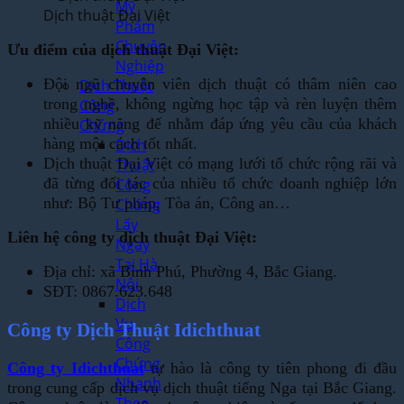
Mỹ
Dịch thuật Đại Việt
Phẩm
Chuyên
Ưu điểm của dịch thuật Đại Việt:
Nghiệp
Đội ngũ chuyên viên dịch thuật có thâm niên cao
Dịch Thuật
trong nghề, không ngừng học tập và rèn luyện thêm
Công
nhiều kỹ năng để nhằm đáp ứng yêu cầu của khách
Chứng
hàng một cách tốt nhất.
Dịch
Dịch thuật Đại Việt có mạng lưới tổ chức rộng rãi và
Thuật
đã từng đối tác của nhiều tổ chức doanh nghiệp lớn
Công
như: Bộ Tư pháp, Tòa án, Công an…
Chứng
Lấy
Liên hệ công ty dịch thuật Đại Việt:
Ngay
Tại Hà
Địa chỉ: xã Bình Phú, Phường 4, Bắc Giang.
Nội
SĐT: 0867.623.648
Dịch
Vụ
Công ty Dịch Thuật Idichthuat
Công
Chứng
Công ty Idichthuat
tự hào là công ty tiên phong đi đầu
Nhanh
trong cung cấp dịch vụ dịch thuật tiếng Nga tại Bắc Giang.
Theo