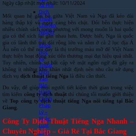
Ngày cập nhật mới nhất: 10/11/2024
Xã Hội
Dịch
Mối quan hệ gắn bó giữa Việt Nam và Nga đã kéo dài
Thuật
hàng thập kỷ và ngày càng bền chặt. Đôi bên thực hiện
Chuyên
nhiều chính sách song phương với mong muốn là hai quốc
Ngành
gia có thể xích lại gần nhau hơn. Được biết, Nga là quốc
–
gia có lãnh thổ trải dài rộng lớn và nằm ở cả 2 lục địa Á
Khoa
Âu nên có thể nói đây là thị trường màu mỡ để Việt Nam
Học
thực hiện hoạt động xúc tiến thương mại đạt hiệu quả nhất.
Kỹ
Tuy nhiên, chính sự bất cập về mặt ngôn ngữ đã gây ra
Thuật
không ít những khó khăn nhất định nên nhu cầu sử dụng
Dịch
dịch vụ
dịch thuật tiếng Nga
là điều cần thiết.
Văn
Bản
Do vậy, để giúp mọi người tiết kiệm thời gian trong việc
Hành
tìm kiếm
công ty dịch thuật
thì chúng tôi muốn giới thiệu
Chính
về
Top công ty dịch thuật tiếng Nga nổi tiếng tại Bắc
Pháp
Giang
.
Lý –
Pháp
Công Ty Dịch Thuật Tiếng Nga Nhanh –
Luật
Chuyên Nghiệp – Giá Rẻ Tại Bắc Giang
Dịch