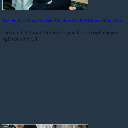
Dịch Vụ Dịch Thuật Tài Liệu Tôn Giáo Tại HCM Nhanh, Chính Xác
Dịch vụ dịch thuật tài liệu tôn giáo là quá trình chuyển
ngữ các kinh [...]