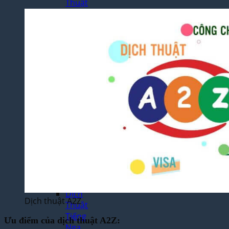
Thuật
Tiếng
Nhật
Bản
Dịch
Thuật
Tiếng
Hàn
Quốc
Dịch
Thuật
Tiếng
Pháp
Dịch
Thuật
Tiếng
Đức
Dịch
Dịch thuật A2Z
Thuật
Tiếng
Ưu điểm của dịch thuật A2Z:
Nga