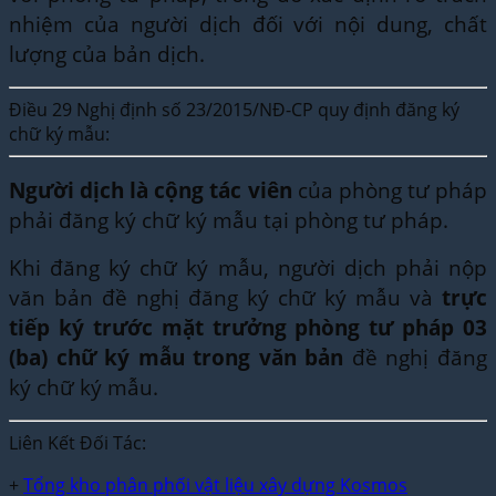
nhiệm của người dịch đối với nội dung, chất
lượng của bản dịch.
Điều 29 Nghị định số 23/2015/NĐ-CP quy định đăng ký
chữ ký mẫu:
Người dịch là cộng tác viên
của phòng tư pháp
phải đăng ký chữ ký mẫu tại phòng tư pháp.
Khi đăng ký chữ ký mẫu, người dịch phải nộp
văn bản đề nghị đăng ký chữ ký mẫu và
trực
tiếp ký trước mặt trưởng phòng tư pháp 03
(ba) chữ ký mẫu trong văn bản
đề nghị đăng
ký chữ ký mẫu.
Liên Kết Đối Tác:
+
Tổng kho phân phối vật liệu xây dựng Kosmos