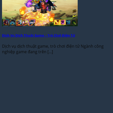
Dịch Vụ Dịch Thuật Game – Trò Chơi Điện Tử
Dịch vụ dịch thuật game, trò chơi điện tử Ngành công
nghiệp game đang trên [...]