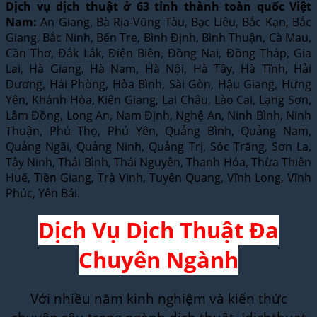
Dịch vụ dịch thuật ở 63 tỉnh thành toàn quốc Việt
Nam:
An Giang, Bà Rịa-Vũng Tàu, Bạc Liêu, Bắc Kạn, Bắc
Giang, Bắc Ninh, Bến Tre, Bình Định, Bình Thuận, Cà Mau,
Cần Thơ, Đắk Lắk, Điện Biên, Đồng Nai, Đồng Tháp, Gia
Lai, Hà Giang, Hà Nam, Hà Nội, Hà Tây, Hà Tĩnh, Hải
Dương, Hải Phòng, Hòa Bình, Sài Gòn, Hậu Giang, Hưng
Yên, Khánh Hòa, Kiên Giang, Lai Châu, Lào Cai, Lạng Sơn,
Lâm Đồng, Long An, Nam Định, Nghệ An, Ninh Bình, Ninh
Thuận, Phú Thọ, Phú Yên, Quảng Bình, Quảng Nam,
Quảng Ngãi, Quảng Ninh, Quảng Trị, Sóc Trăng, Sơn La,
Tây Ninh, Thái Bình, Thái Nguyên, Thanh Hóa, Thừa Thiên
Huế, Tiền Giang, Trà Vinh, Tuyên Quang, Vĩnh Long, Vĩnh
Phúc, Yên Bái.
Dịch Vụ Dịch Thuật Đa
Chuyên Ngành
Với nhiều năm kinh nghiệm và kiến thức