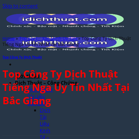
Skip to content
Home
»
Top Cty (✅ Xác Minh Uy Tín)
»
Top Công Ty Dịch Thuật
Tiếng Nga Uy Tín Nhất Tại Bắc Giang
Top Công Ty Dịch Thuật
Top Công Ty Dịch Thuật
Giới thiệu
Dịch Thuật – Công Chứng
Tiếng Nga Uy Tín Nhất Tại
Dịch Thuật
Tài Liệu
Bắc Giang
Văn Bản
Dịch
Tài
Liệu
Kinh
Tế –