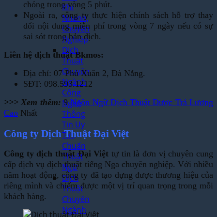
chóng trong vòng 5 phút.
Khí
Ngoài ra, công ty thực hiện chính sách hỗ trợ thay
Nhanh,
đổi nội dung miễn phí trong vòng 7 ngày nếu có sự
Chuyên
sai sót trong bản dịch.
Nghiệp
Dịch
Liên hệ dịch thuật Bkmos:
Thuật
Chuyên
Địa chỉ: 07 Phú Xuân 2, Đà Nẵng.
Ngành
SĐT: 098.593.1212
Công
>>> Xem thêm:
9
Ngôn Ngữ Dịch Thuật Được Trả Lương
Nghệ
Cao
Nhất
Thông
Tin Uy
Công ty Dịch Thuật Đại Việt
Tín,
Chuẩn
Công ty dịch thuật Đại Việt
tự tin là đơn vị chuyên cung
Thuật
cấp dịch vụ dịch thuật tiếng Nga chuyên nghiệp. Với nhiều
Ngữ
năm hoạt động, công ty đã tạo dựng được thương hiệu của
Dịch
riêng mình và chiếm được một vị trí quan trọng trong mỗi
Thuật
khách hàng.
Chuyên
Ngành