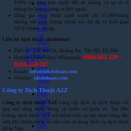
100% và đảm bảo tuyệt đối sẽ không có sự rò rỉ
Dịch
thông tin khách hàng ra bên ngoài.
Thuật
Bảng giá dịch thuật cạnh tranh chỉ 35.000/trang
Giấy
nhưng với chất lượng chính xác tối đa và thời gian
Khai
xử lý nhanh chóng.
Sinh,
Hộ
Liên hệ dịch thuật idichthuat:
Khẩu
Dịch Thuật
Địa chỉ: 228 Âu Cơ, Quảng An, Tây Hồ, Hà Nội
Đa Ngôn
0866.682.329 –
Hotline (Zalo/Viber/Whatsapp):
Ngữ
0384.358.287
Dịch
Email:
info@idichthuat.com
Thuật
Website:
idichthuat.com
Tiếng
Anh
Công ty Dịch Thuật A2Z
Dịch
Thuật
Công ty dịch thuật A2Z
cung cấp dịch vụ dịch thuật với
Tiếng
quy mô rộng khắp trong cả nước và quốc tế. Tại Bắc
Trung
Giang, dịch thuật A2Z trở thành một sự lựa chọn hàng đầu
Quốc
mỗi khi khách hàng có nhu cầu sử dụng dịch vụ dịch thuật
Dịch
tiếng Nga.