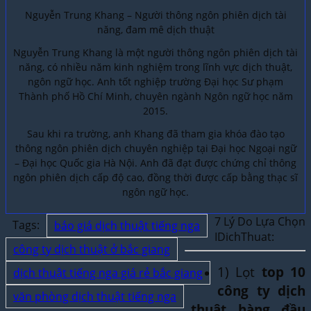
Nguyễn Trung Khang – Người thông ngôn phiên dịch tài
năng, đam mê dịch thuật
Nguyễn Trung Khang là một người thông ngôn phiên dịch tài
năng, có nhiều năm kinh nghiệm trong lĩnh vực dịch thuật,
ngôn ngữ học. Anh tốt nghiệp trường Đại học Sư phạm
Thành phố Hồ Chí Minh, chuyên ngành Ngôn ngữ học năm
2015.
Sau khi ra trường, anh Khang đã tham gia khóa đào tạo
thông ngôn phiên dịch chuyên nghiệp tại Đại học Ngoại ngữ
– Đại học Quốc gia Hà Nội. Anh đã đạt được chứng chỉ thông
ngôn phiên dịch cấp độ cao, đồng thời được cấp bằng thạc sĩ
ngôn ngữ học.
7 Lý Do Lựa Chọn
Tags:
báo giá dịch thuật tiếng nga
IDichThuat:
công ty dịch thuật ở bắc giang
1) Lọt
top 10
dịch thuật tiếng nga giá rẻ bắc giang
công ty dịch
văn phòng dịch thuật tiếng nga
thuật hàng đầu