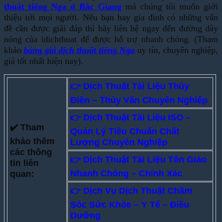
thuật tiếng Nga ở Bắc Giang
mà chúng tôi muốn giới
thiệu tới mọi người. Nếu bạn hay gia đình có những vấn
đề cần được giải đáp thì hãy liên hệ ngay đến đường dây
nóng của idichthuat để được hỗ trợ nhanh chóng. (Tham
khảo
bảng giá dịch thuật tiếng Nga
uy tín, chuyên nghiệp,
giá tốt nhất hiện nay).
👉 Dịch Thuật Tài Liệu Thủy
Điện – Thủy Văn Chuyên Nghiệp
👉 Dịch Thuật Tài Liệu ISO –
✔️ Tham
Quản Lý Tiêu Chuẩn Chất
khảo thêm
Lượng Chuyên Nghiệp
các thông
👉
Dịch Thuật Tài Liệu Tôn Giáo
tin liên
Nhanh Chóng – Chính Xác
quan:
👉 Dịch Vụ Dịch Thuật Chăm
Sóc Sức Khỏe – Y Tế – Điều
Dưỡng