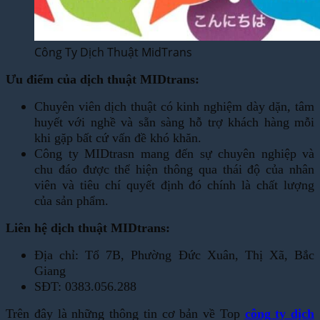
Công Ty Dịch Thuật MidTrans
Ưu điểm của dịch thuật MIDtrans:
Chuyên viên dịch thuật có kinh nghiệm dày dặn, tâm
huyết với nghề và sẵn sàng hỗ trợ khách hàng mỗi
khi gặp bất cứ vấn đề khó khăn.
Công ty MIDtrasn mang đến sự chuyên nghiệp và
chu đáo được thể hiện thông qua thái độ của nhân
viên và tiêu chí quyết định đó chính là chất lượng
của sản phẩm.
Liên hệ dịch thuật MIDtrans:
Địa chỉ: Tổ 7B, Phường Đức Xuân, Thị Xã, Bắc
Giang
SĐT: 0383.056.288
Trên đây là những thông tin cơ bản về Top
công ty dịch