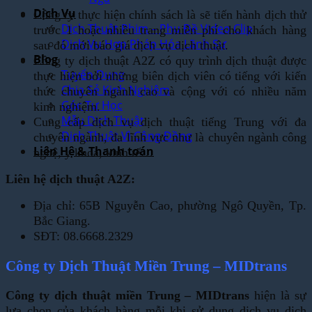
Dịch Vụ
Công ty thực hiện chính sách là sẽ tiến hành dịch thử
Dịch Thuật Phim – Phụ Đề Video Clip
trước 1 hoặc nhiều trang miễn phí cho khách hàng
Dịch Vụ Hợp Pháp Hóa Lãnh Sự
sau đó mới báo giá dịch vụ dịch thuật.
Blog
Công ty dịch thuật A2Z có quy trình dịch thuật được
Tuyển Dụng
thực hiện bởi những biên dịch viên có tiếng với kiến
Chia Sẻ Kinh Nghiệm
thức chuyên ngành cao và cộng với có nhiều năm
Góc Tự Học
kinh nghiệm.
Mẫu Dịch Thuật
Cung cấp dịch vụ dịch thuật tiếng Trung với đa
Dịch Thuật Vì Cộng Đồng
chuyên ngành, đa lĩnh vực như là chuyên ngành công
Liên Hệ & Thanh toán
nghệ, y khoa, kinh tế…
Liên hệ dịch thuật A2Z:
Địa chỉ: 65B Nguyễn Cao, phường Ngô Quyền, Tp.
Bắc Giang.
SĐT: 08.6668.2329
Công ty Dịch Thuật Miền Trung – MIDtrans
Công ty dịch thuật miền Trung – MIDtrans
hiện là sự
lựa chọn của khách hàng mỗi khi sử dụng dịch vụ dịch