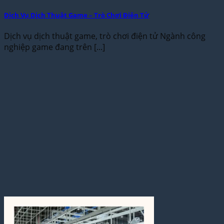
Dịch Vụ Dịch Thuật Game – Trò Chơi Điện Tử
Dịch vụ dịch thuật game, trò chơi điện tử Ngành công
nghiệp game đang trên [...]