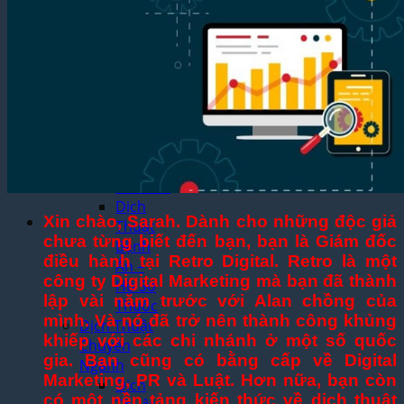
Thuật
Luận
Văn –
Luận
Án
Dịch
Thuật
Toàn
Bộ
Website
Dịch
Xin chào, Sarah. Dành cho những độc giả
Thuật
chưa từng biết đến bạn, bạn là Giám đốc
Bệnh
điều hành tại Retro Digital. Retro là một
Án –
công ty Digital Marketing mà bạn đã thành
Hồ Sơ
lập vài năm trước với Alan chồng của
Thuốc
mình. Và nó đã trở nên thành công khủng
Dịch Thuật
khiếp với các chi nhánh ở một số quốc
Chuyên
gia. Bạn cũng có bằng cấp về Digital
Ngành
Marketing, PR và Luật. Hơn nữa, bạn còn
Dịch
có một nền tảng kiến thức về dịch thuật