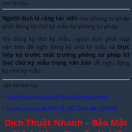
chữ ký mẫu:
Người dịch là cộng tác viên
của phòng tư pháp
phải đăng ký chữ ký mẫu tại phòng tư pháp.
Khi đăng ký chữ ký mẫu, người dịch phải nộp
văn bản đề nghị đăng ký chữ ký mẫu và
trực
tiếp ký trước mặt trưởng phòng tư pháp 03
(ba) chữ ký mẫu trong văn bản
đề nghị đăng
ký chữ ký mẫu.
Liên Kết Đối Tác:
+
Tổng kho phân phối vật liệu xây dựng Kosmos
+
Trường Trung Cấp Kinh Tế – Kỹ Thuật Bắc Nghệ An
Dịch Thuật Nhanh – Bảo Mật