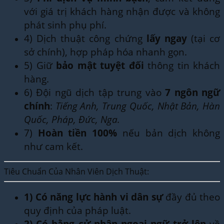
với giá trị khách hàng nhận được và không
phát sinh phụ phí.
4) Dịch thuật công chứng
lấy ngay
(tại cơ
sở chính), hợp pháp hóa nhanh gọn.
5) Giữ
bảo mật tuyệt đối
thông tin khách
hàng.
6) Đội ngũ dịch tập trung vào
7 ngôn ngữ
chính
:
Tiếng Anh, Trung Quốc, Nhật Bản, Hàn
Quốc, Pháp, Đức, Nga.
7)
Hoàn tiền 100%
nếu bản dịch không
như cam kết.
Tiêu Chuẩn Của Nhân Viên Dịch Thuật:
1)
Có năng lực hành vi dân sự
đầy đủ theo
quy định của pháp luật.
2)
Có bằng cử nhân ngoại ngữ trở lên
về