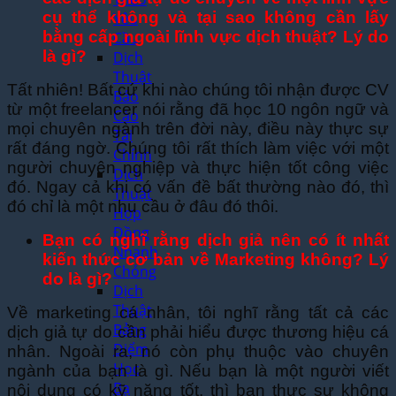
cụ thể không và tại sao không cần lấy
Yêu
bằng cấp ngoài lĩnh vực dịch thuật? Lý do
Cầu
là gì?
Dịch
Thuật
Tất nhiên! Bất cứ khi nào chúng tôi nhận được CV
Báo
từ một freelancer nói rằng đã học 10 ngôn ngữ và
Cáo
mọi chuyên ngành trên đời này, điều này thực sự
Tài
rất đáng ngờ. Chúng tôi rất thích làm việc với một
Chính
người chuyên nghiệp và thực hiện tốt công việc
Dịch
đó. Ngay cả khi có vấn đề bất thường nào đó, thì
Thuật
đó chỉ là một nhu cầu ở đâu đó thôi.
Hợp
Đồng
Bạn có nghĩ rằng dịch giả nên có ít nhất
Nhanh
kiến thức cơ bản về Marketing không? Lý
Chóng
do là gì?
Dịch
Thuật
Về marketing cá nhân, tôi nghĩ rằng tất cả các
Bảng
dịch giả tự do cần phải hiểu được thương hiệu cá
Điểm
nhân. Ngoài ra, nó còn phụ thuộc vào chuyên
Học
ngành của bạn là gì. Nếu bạn là một người viết
Bạ
nội dung có kỹ năng tốt, thì bạn thực sự không