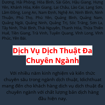
Dương, Hải Phòng, Hòa Bình, Sài Gòn, Hậu Giang, Hưng
Yên, Khánh Hòa, Kiên Giang, Lai Châu, Lào Cai, Lạng Sơn,
Lâm Đồng, Long An, Nam Định, Nghệ An, Ninh Bình, Ninh
Thuận, Phú Thọ, Phú Yên, Quảng Bình, Quảng Nam,
Quảng Ngãi, Quảng Ninh, Quảng Trị, Sóc Trăng, Sơn La,
Tây Ninh, Thái Bình, Thái Nguyên, Thanh Hóa, Thừa Thiên
Huế, Tiền Giang, Trà Vinh, Tuyên Quang, Vĩnh Long, Vĩnh
Phúc, Yên Bái.
Dịch Vụ Dịch Thuật Đa
Chuyên Ngành
Với nhiều năm kinh nghiệm và kiến thức
chuyên sâu trong ngành dịch thuật, Idichthuat
mang đến cho khách hàng dịch vụ dịch thuật đa
chuyên ngành với chất lượng bản dịch hàng
đầu hiện nay.