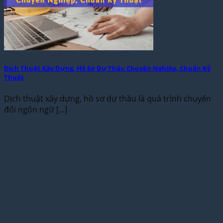
Dịch Thuật Xây Dựng, Hồ Sơ Dự Thầu Chuyên Nghiệp, Chuẩn Kỹ
Thuật
Dịch thuật xây dựng, hồ sơ dự thầu là quá trình chuyển
đổi ngôn ngữ [...]