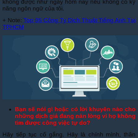
không được như ngày hôm nay nếu không có kỹ
năng ngôn ngữ của tôi.
+ Note:
Top 05 Công Ty Dịch Thuật Tiếng Anh Tại
TPHCM
Bạn sẽ nói gì hoặc có lời khuyên nào cho
những dịch giả đang nản lòng vì họ không
tìm được công việc tự do?
Hãy tiếp tục cố gắng. Hãy là chính mình, thân