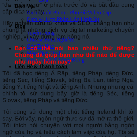
“đa ngôn ngữ” ở phía trước đó và bắt đầu cung
Dịch Vụ
cấp dịch vụ này.
Dịch Thuật Phim – Phụ Đề Video Clip
Dịch Vụ Hợp Pháp Hóa Lãnh Sự
Hãy nghiên cứu từ khóa và SEO, chẳng hạn như
Blog
chúng là những dịch vụ digital marketing chuyên
Tuyển Dụng
nghiệp, vì vậy đừng làm hỏng nó.
Chia Sẻ Kinh Nghiệm
Góc Tự Học
Bạn có thể nói bao nhiêu thứ tiếng?
Mẫu Dịch Thuật
Chúng đã giúp bạn như thế nào để được
Dịch Thuật Vì Cộng Đồng
như ngày hôm nay?
Liên Hệ & Thanh toán
Tôi đã học tiếng Ả Rập, tiếng Pháp, tiếng Đức,
tiếng Séc, tiếng Slovak, tiếng Ba Lan, tiếng Nga,
tiếng Ý, tiếng Nhật và tiếng Anh. Nhưng những cái
chính tôi sử dụng bây giờ là tiếng Séc, tiếng
Slovak, tiếng Pháp và tiếng Đức.
Tôi cũng sử dụng một chút tiếng Ireland khi tôi
say. Bởi vậy, ngôn ngữ thực sự đã mở ra thế giới.
Tôi thích nói chuyện với mọi người bằng ngôn
ngữ của họ và hiểu cách làm việc của họ. Tôi sẽ