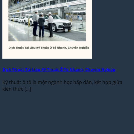
Dịch Thuật Tài Liệu Kỹ Thuật Ô Tô Nhanh, Chuyên Nghiệp
Kỹ thuật ô tô là một ngành học hấp dẫn, kết hợp giữa
kiến thức [...]