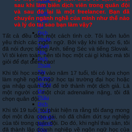
Thuật
sau khi làm biên dịch viên trong quân đội
Trò
và sau đó lại là một freelancer. Bạn đã
Chơi
chuyển ngành nghề của mình như thế nào
Điện
và lý do tại sao bạn làm vậy?
Tử
Dịch
Tất cả đều đến một cách tình cờ. Tôi luôn luôn
Thuật
yêu thích các ngôn ngữ. Bởi vậy khi tôi học 6, tôi
Toán
đã nói được tiếng Anh, tiếng Séc và tiếng Slovak.
Học
Vì tôi kém toán, nên tôi học một cái gì khác mà tôi
Dịch
giỏi để đạt điểm cao!
Thuật
Xây
Khi tôi học xong vào năm 17 tuổi, tôi có lựa chọn
Dựng,
làm nghề ngôn ngữ học tại trường đại học hoặc
Hồ Sơ
gia nhập quân đội để trở thành một dịch giả. Là
Dự
một người có một chút adrenaline nặng, tôi đã
Thầu
chọn quân đội.
Dịch
Khi tôi 19 tuổi, tôi phát hiện ra rằng tôi đang mong
Thuật
đợi một đứa con gái, nó đã chấm dứt sự nghiệp
Chuyên
của tôi trong quân đội. Do đó, khi nghỉ thai sản, tôi
Ngành
đã thành lập doanh nghiệp về ngôn ngữ học của
Dầu