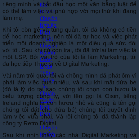
riêng mình và bắt đầu học một văn bằng luật để
Khí
có thể làm việc và phù hợp với mọi thứ khi đang
Nhanh,
làm mẹ.
Chuyên
Nghiệp
Khi tôi còn trẻ và túng quẫn, tôi đã không có tiền
Dịch
để học marketing, nên tôi đã tự học và việc phát
Thuật
triển một doanh nghiệp là một điều quá sức đối
Chuyên
với tôi. Sau khi có con trai, tôi đã trở lại làm việc là
Ngành
một LSP. Bởi vai trò của tôi là làm Marketing, tôi
Công
đã học tiếp Thạc sĩ về Digital Marketing.
Nghệ
Thông
Vài năm trôi qua, tôi và chồng mình đã phát ốm vì
Tin Uy
phải làm việc quá nhiều, và sau khi mất đứa bé
Tín,
(đó là lý do tại sao chúng tôi chọn con hươu là
Chuẩn
biểu tượng công ty, với tên gọi là Oisin, tiếng
Thuật
Ireland nghĩa là con hươu nhỏ và cũng là tên gọi
Ngữ
chúng tôi đặt cho đứa bé) chúng tôi quyết định
Dịch
làm việc vừa phải. Và rồi chúng tôi đã thành lập
Thuật
công ty Retro Digital.
Chuyên
Ngành
Sau khi nhìn thấy các nhà Digital Marketing và