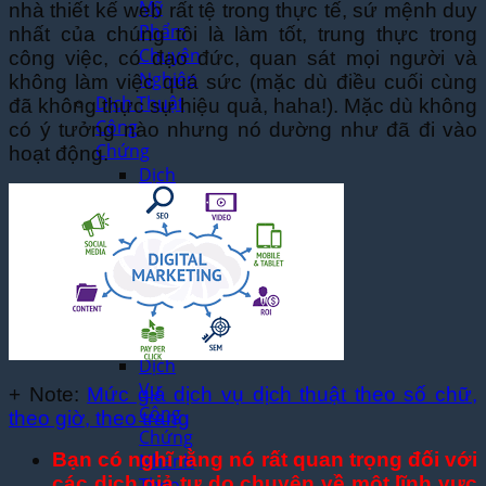
Mỹ
nhà thiết kế web rất tệ trong thực tế, sứ mệnh duy
Phẩm
nhất của chúng tôi là làm tốt, trung thực trong
Chuyên
công việc, có đạo đức, quan sát mọi người và
Nghiệp
không làm việc quá sức (mặc dù điều cuối cùng
Dịch Thuật
đã không thực sự hiệu quả, haha!). Mặc dù không
Công
có ý tưởng nào nhưng nó dường như đã đi vào
Chứng
hoạt động.
Dịch
Thuật
Công
Chứng
Lấy
Ngay
Tại Hà
Nội
Dịch
Vụ
+ Note:
Mức giá dịch vụ dịch thuật theo số chữ,
Công
theo giờ, theo trang
Chứng
Bạn có nghĩ rằng nó rất quan trọng đối với
Nhanh
các dịch giả tự do chuyên về một lĩnh vực
Theo