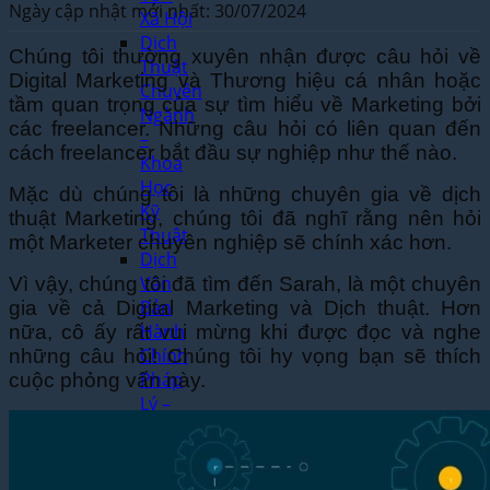
Ngày cập nhật mới nhất: 30/07/2024
Xã Hội
Dịch
Chúng tôi thường xuyên nhận được câu hỏi về
Thuật
Digital Marketing và Thương hiệu cá nhân hoặc
Chuyên
tầm quan trọng của sự tìm hiểu về Marketing bởi
Ngành
các freelancer. Những câu hỏi có liên quan đến
–
cách freelancer bắt đầu sự nghiệp như thế nào.
Khoa
Học
Mặc dù chúng tôi là những chuyên gia về dịch
Kỹ
thuật Marketing, chúng tôi đã nghĩ rằng nên hỏi
Thuật
một Marketer chuyên nghiệp sẽ chính xác hơn.
Dịch
Văn
Vì vậy, chúng tôi đã tìm đến Sarah, là một chuyên
Bản
gia về cả Digital Marketing và Dịch thuật. Hơn
Hành
nữa, cô ấy rất vui mừng khi được đọc và nghe
Chính
những câu hỏi! Chúng tôi hy vọng bạn sẽ thích
Pháp
cuộc phỏng vấn này.
Lý –
Pháp
Luật
Dịch