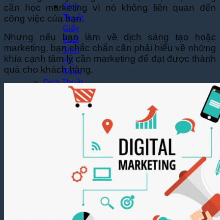
Dịch
cần học marketing vì nó không liên quan đến
Thuật
công việc của bạn.
Giấy
Nhưng nếu bạn làm về dịch sáng tạo hoặc
Khai
marketing, bạn chắc chắn cần phải hiểu về những
Sinh,
khía cạnh tâm lý cần marketing để đạt được thành
Hộ
quả cho khách hàng.
Khẩu
Dịch Thuật
Đa Ngôn
Ngữ
Dịch
Thuật
Tiếng
Anh
Dịch
Thuật
Tiếng
Trung
Quốc
Dịch