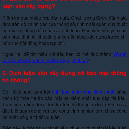
luận văn xây dựng?
Kiểm tra qua nhiều lớp đánh giá. Chất lượng được đánh giá
dựa trên độ chính xác của thông số, tính nhất quán của thuật
ngữ và sự đúng đắn của các tính toán. Học viên nên yêu cầu
bản hiệu đính từ chuyên gia có nền tảng xây dựng trước khi
nộp cho hội đồng hoặc tạp chí.
Ngoài ra, để tìm hiểu chi tiết, bạn có thể đọc thêm:
Yếu tố
nào ảnh hưởng đến chất lượng dịch thuật
?
6. Dịch luận văn xây dựng có bảo mật thông
tin không?
Có. Idichthuat cam kết
tính bảo mật trong dịch thuật
bằng
cách ký thỏa thuận bảo mật và kiểm soát truy cập tài liệu.
Toàn bộ dữ liệu được lưu trữ trên hệ thống an toàn. Điều này
đặc biệt quan trọng với các công trình nghiên cứu chưa công
bố hoặc có giá trị độc quyền.
Trên đây là thông tin chi tiết về dịch vụ dịch thuật tài liệu luận