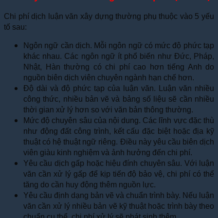
Chi phí dịch luận văn xây dựng thường phụ thuộc vào 5 yếu
tố sau:
Ngôn ngữ cần dịch. Mỗi ngôn ngữ có mức độ phức tạp
khác nhau. Các ngôn ngữ ít phổ biến như Đức, Pháp,
Nhật, Hàn thường có chi phí cao hơn tiếng Anh do
nguồn biên dịch viên chuyên ngành hạn chế hơn.
Độ dài và độ phức tạp của luận văn. Luận văn nhiều
công thức, nhiều bản vẽ và bảng số liệu sẽ cần nhiều
thời gian xử lý hơn so với văn bản thông thường.
Mức độ chuyên sâu của nội dung. Các lĩnh vực đặc thù
như động đất công trình, kết cấu đặc biệt hoặc địa kỹ
thuật có hệ thuật ngữ riêng. Điều này yêu cầu biên dịch
viên giàu kinh nghiệm và ảnh hưởng đến chi phí.
Yêu cầu dịch gấp hoặc hiệu đính chuyên sâu. Với luận
văn cần xử lý gấp để kịp tiến độ bảo vệ, chi phí có thể
tăng do cần huy động thêm nguồn lực.
Yêu cầu định dạng bản vẽ và chuẩn trình bày. Nếu luận
văn cần xử lý nhiều bản vẽ kỹ thuật hoặc trình bày theo
chuẩn cụ thể, chi phí xử lý sẽ phát sinh thêm.