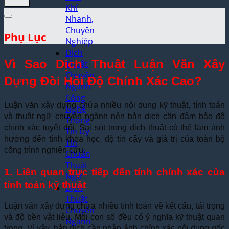
Khí
Nhanh,
Chuyên
Phụ Lục
Nghiệp
Dịch
Vì Sao Dịch Thuật Luận Văn Xây
Thuật
Chuyên
Dựng Đòi Hỏi Độ Chính Xác Cao?
Ngành
Công
Luận văn xây dựng chứa nhiều nội dung kỹ thuật, tính toán
Nghệ
và thuật ngữ chuyên ngành nên bản dịch cần đảm bảo độ
Thông
chính xác tuyệt đối. Sai sót trong dịch thuật có thể làm ảnh
Tin Uy
hưởng đến tính khoa học, độ tin cậy và giá trị của toàn bộ
Tín,
công trình nghiên cứu.
Chuẩn
Thuật
1. Liên quan trực tiếp đến tính chính xác của
Ngữ
tính toán kỹ thuật
Dịch
Thuật
Luận văn xây dựng chứa nhiều tính toán về kết cấu, tải trọng
Chuyên
và độ bền vật liệu. Mỗi con số đều có ý nghĩa kỹ thuật quan
Ngành
trọng. Vì vậy, bản dịch cần phản ánh chính xác nội dung gốc