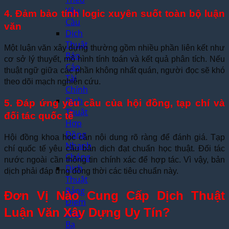
Yêu
4. Đảm bảo tính logic xuyên suốt toàn bộ luận
Cầu
văn
Dịch
Thuật
Một luận văn xây dựng thường gồm nhiều phần liên kết như
Báo
cơ sở lý thuyết, mô hình tính toán và kết quả phân tích. Nếu
Cáo
thuật ngữ giữa các phần không nhất quán, người đọc sẽ khó
Tài
theo dõi mạch nghiên cứu.
Chính
Dịch
5. Đáp ứng yêu cầu của hội đồng, tạp chí và
Thuật
đối tác quốc tế
Hợp
Đồng
Hội đồng khoa học cần nội dung rõ ràng để đánh giá. Tạp
Nhanh
chí quốc tế yêu cầu bản dịch đạt chuẩn học thuật. Đối tác
Chóng
nước ngoài cần thông tin chính xác để hợp tác. Vì vậy, bản
Dịch
dịch phải đáp ứng đồng thời các tiêu chuẩn này.
Thuật
Bảng
Đơn Vị Nào Cung Cấp Dịch Thuật
Điểm
Luận Văn Xây Dựng Uy Tín?
Học
Bạ