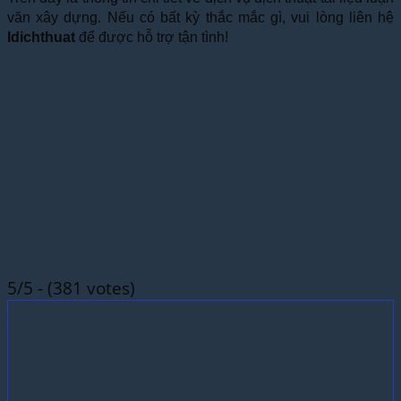
văn xây dựng. Nếu có bất kỳ thắc mắc gì, vui lòng liên hệ
Idichthuat
để được hỗ trợ tận tình!
5/5 - (381 votes)