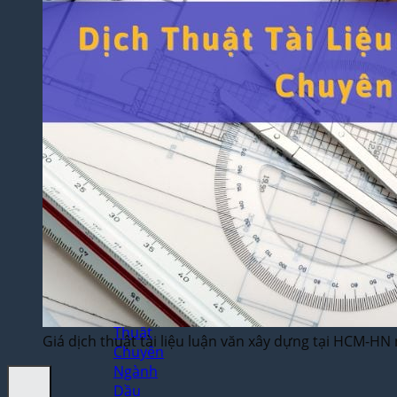
Thuật
Trò
Chơi
Điện
Tử
Dịch
Thuật
Toán
Học
Dịch
Thuật
Xây
Dựng,
Hồ Sơ
Dự
Thầu
Dịch
Thuật
Giá dịch thuật tài liệu luận văn xây dựng tại HCM-HN
Chuyên
Ngành
Dầu