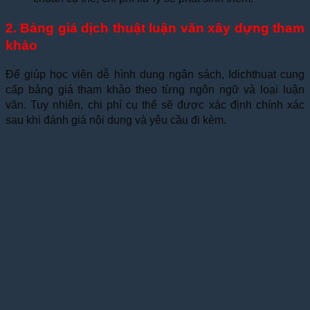
2. Bảng giá dịch thuật luận văn xây dựng tham
khảo
Để giúp học viên dễ hình dung ngân sách, Idichthuat cung
cấp bảng giá tham khảo theo từng ngôn ngữ và loại luận
văn. Tuy nhiên, chi phí cụ thể sẽ được xác định chính xác
sau khi đánh giá nội dung và yêu cầu đi kèm.