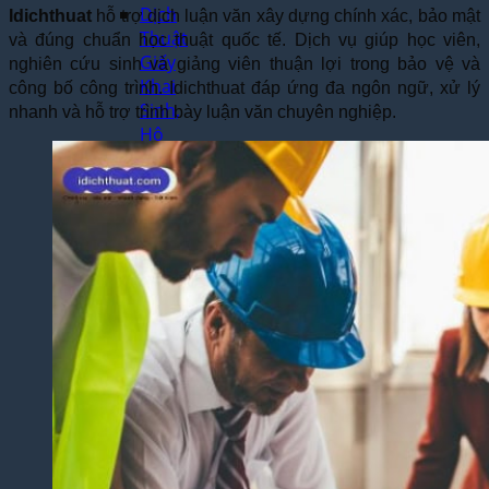
Dịch
Idichthuat
hỗ trợ dịch luận văn xây dựng chính xác, bảo mật
Thuật
và đúng chuẩn học thuật quốc tế. Dịch vụ giúp học viên,
Giấy
nghiên cứu sinh và giảng viên thuận lợi trong bảo vệ và
Khai
công bố công trình. Idichthuat đáp ứng đa ngôn ngữ, xử lý
Sinh,
nhanh và hỗ trợ trình bày luận văn chuyên nghiệp.
Hộ
Khẩu
Dịch Thuật
Đa Ngôn
Ngữ
Dịch
Thuật
Tiếng
Anh
Dịch
Thuật
Tiếng
Trung
Quốc
Dịch