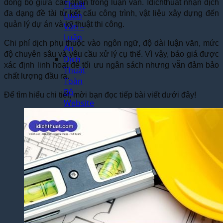
đồng bộ giữa các phần trong luận văn. Idichthuat nhận dịch
Thuật
đa dạng đề tài từ kết cấu công trình, vật liệu xây dựng đến
Luận
quản lý dự án và kỹ thuật thi công.
Văn –
Luận
Chi phí dịch phụ thuộc vào ngôn ngữ, độ dài luận văn, mức
Án
độ chuyên sâu và yêu cầu xử lý cụ thể. Vì vậy, báo giá được
Dịch
xác định linh hoạt để tối ưu ngân sách nhưng vẫn đảm bảo
Thuật
chất lượng đầu ra.
Toàn
Bộ
Để tìm hiểu chi tiết, mời bạn đọc tiếp bài viết dưới đây!
Website
Dịch
Thuật
Bệnh
Án –
Hồ Sơ
Thuốc
Dịch Thuật
Chuyên
Ngành
Dịch