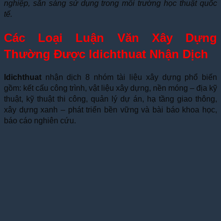
nghiệp, sẵn sàng sử dụng trong môi trường học thuật quốc
tế.
Các Loại Luận Văn Xây Dựng
Thường Được Idichthuat Nhận Dịch
Idichthuat
nhận dịch 8 nhóm tài liệu xây dựng phổ biến
gồm: kết cấu công trình, vật liệu xây dựng, nền móng – địa kỹ
thuật, kỹ thuật thi công, quản lý dự án, hạ tầng giao thông,
xây dựng xanh – phát triển bền vững và bài báo khoa học,
báo cáo nghiên cứu.