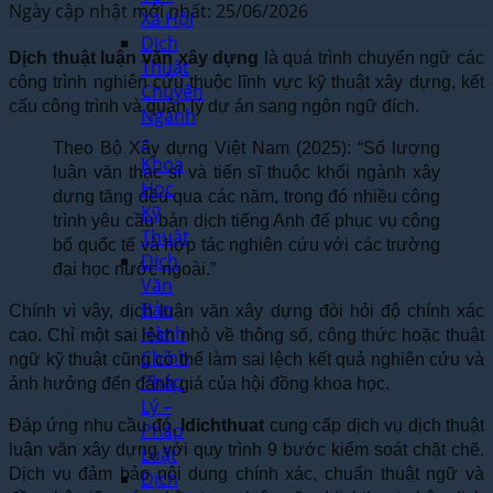
Ngày cập nhật mới nhất: 25/06/2026
Xã Hội
Dịch
Dịch thuật luận văn xây dựng
là quá trình chuyển ngữ các
Thuật
công trình nghiên cứu thuộc lĩnh vực kỹ thuật xây dựng, kết
Chuyên
cấu công trình và quản lý dự án sang ngôn ngữ đích.
Ngành
–
Theo Bộ Xây dựng Việt Nam (2025): “Số lượng
Khoa
luận văn thạc sĩ và tiến sĩ thuộc khối ngành xây
Học
dựng tăng đều qua các năm, trong đó nhiều công
Kỹ
trình yêu cầu bản dịch tiếng Anh để phục vụ công
Thuật
bố quốc tế và hợp tác nghiên cứu với các trường
Dịch
đại học nước ngoài.”
Văn
Bản
Chính vì vậy, dịch luận văn xây dựng đòi hỏi độ chính xác
Hành
cao. Chỉ một sai lệch nhỏ về thông số, công thức hoặc thuật
Chính
ngữ kỹ thuật cũng có thể làm sai lệch kết quả nghiên cứu và
Pháp
ảnh hưởng đến đánh giá của hội đồng khoa học.
Lý –
Đáp ứng nhu cầu đó,
Idichthuat
cung cấp dịch vụ dịch thuật
Pháp
luận văn xây dựng với quy trình 9 bước kiểm soát chặt chẽ.
Luật
Dịch vụ đảm bảo nội dung chính xác, chuẩn thuật ngữ và
Dịch