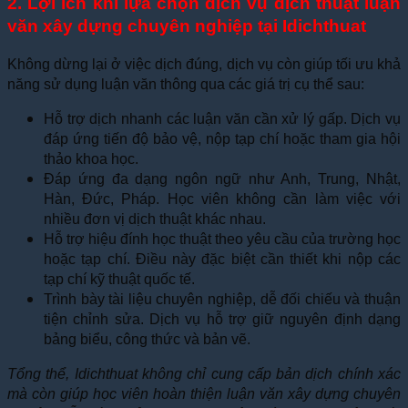
2. Lợi ích khi lựa chọn dịch vụ dịch thuật luận
văn xây dựng chuyên nghiệp tại Idichthuat
Không dừng lại ở việc dịch đúng, dịch vụ còn giúp tối ưu khả
năng sử dụng luận văn thông qua các giá trị cụ thể sau:
Hỗ trợ dịch nhanh các luận văn cần xử lý gấp. Dịch vụ
đáp ứng tiến độ bảo vệ, nộp tạp chí hoặc tham gia hội
thảo khoa học.
Đáp ứng đa dạng ngôn ngữ như Anh, Trung, Nhật,
Hàn, Đức, Pháp. Học viên không cần làm việc với
nhiều đơn vị dịch thuật khác nhau.
Hỗ trợ hiệu đính học thuật theo yêu cầu của trường học
hoặc tạp chí. Điều này đặc biệt cần thiết khi nộp các
tạp chí kỹ thuật quốc tế.
Trình bày tài liệu chuyên nghiệp, dễ đối chiếu và thuận
tiện chỉnh sửa. Dịch vụ hỗ trợ giữ nguyên định dạng
bảng biểu, công thức và bản vẽ.
Tổng thể, Idichthuat không chỉ cung cấp bản dịch chính xác
mà còn giúp học viên hoàn thiện luận văn xây dựng chuyên