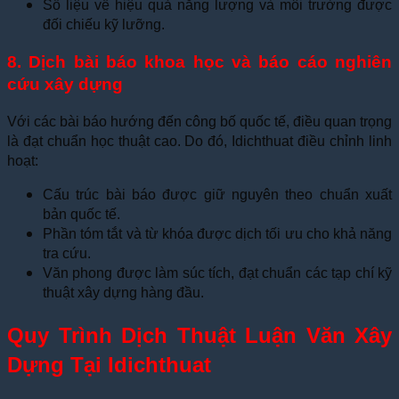
Số liệu về hiệu quả năng lượng và môi trường được
đối chiếu kỹ lưỡng.
8. Dịch bài báo khoa học và báo cáo nghiên
cứu xây dựng
Với các bài báo hướng đến công bố quốc tế, điều quan trọng
là đạt chuẩn học thuật cao. Do đó, Idichthuat điều chỉnh linh
hoạt:
Cấu trúc bài báo được giữ nguyên theo chuẩn xuất
bản quốc tế.
Phần tóm tắt và từ khóa được dịch tối ưu cho khả năng
tra cứu.
Văn phong được làm súc tích, đạt chuẩn các tạp chí kỹ
thuật xây dựng hàng đầu.
Quy Trình Dịch Thuật Luận Văn Xây
Dựng Tại Idichthuat