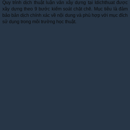
Quy trình dịch thuật luận văn xây dựng tại Idichthuat được
xây dựng theo 9 bước kiểm soát chặt chẽ. Mục tiêu là đảm
bảo bản dịch chính xác về nội dung và phù hợp với mục đích
sử dụng trong môi trường học thuật.