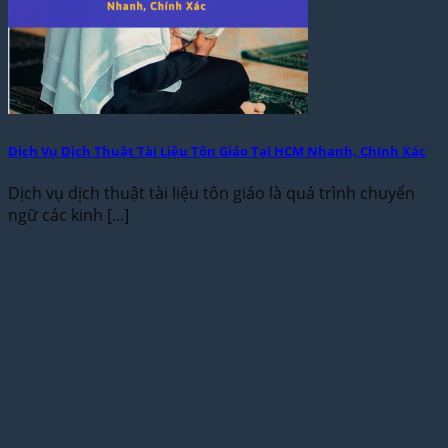
Dịch Vụ Dịch Thuật Tài Liệu Tôn Giáo Tại HCM Nhanh, Chính Xác
Dịch vụ dịch thuật tài liệu tôn giáo là quá trình chuyển
ngữ các kinh [...]