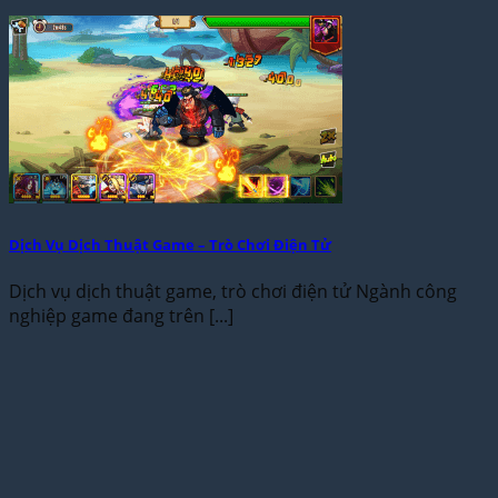
Dịch Vụ Dịch Thuật Game – Trò Chơi Điện Tử
Dịch vụ dịch thuật game, trò chơi điện tử Ngành công
nghiệp game đang trên [...]