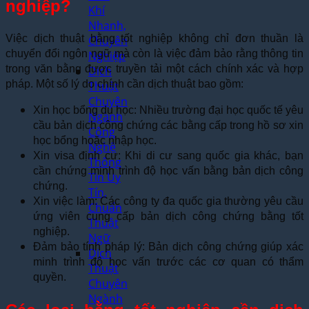
nghiệp?
Khí
Nhanh,
Việc dịch thuật bằng tốt nghiệp không chỉ đơn thuần là
Chuyên
chuyển đổi ngôn ngữ mà còn là việc đảm bảo rằng thông tin
Nghiệp
trong văn bằng được truyền tải một cách chính xác và hợp
Dịch
pháp. Một số lý do chính cần dịch thuật bao gồm:
Thuật
Chuyên
Xin học bổng du học: Nhiều trường đại học quốc tế yêu
Ngành
cầu bản dịch công chứng các bằng cấp trong hồ sơ xin
Công
học bổng hoặc nhập học.
Nghệ
Xin visa định cư: Khi di cư sang quốc gia khác, bạn
Thông
cần chứng minh trình độ học vấn bằng bản dịch công
Tin Uy
chứng.
Tín,
Xin việc làm: Các công ty đa quốc gia thường yêu cầu
Chuẩn
ứng viên cung cấp bản dịch công chứng bằng tốt
Thuật
nghiệp.
Ngữ
Đảm bảo tính pháp lý: Bản dịch công chứng giúp xác
Dịch
minh trình độ học vấn trước các cơ quan có thẩm
Thuật
quyền.
Chuyên
Ngành