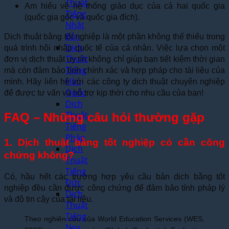
Thuật
Am hiểu về hệ thống giáo dục của cả hai quốc gia
Tiếng
(quốc gia gốc và quốc gia đích).
Nhật
Bản
Dịch thuật bằng tốt nghiệp là một phần không thể thiếu trong
Dịch
quá trình hội nhập quốc tế của cá nhân. Việc lựa chọn một
Thuật
đơn vị dịch thuật uy tín không chỉ giúp bạn tiết kiệm thời gian
Tiếng
mà còn đảm bảo tính chính xác và hợp pháp cho tài liệu của
Hàn
mình. Hãy liên hệ với các công ty dịch thuật chuyên nghiệp
Quốc
để được tư vấn và hỗ trợ kịp thời cho nhu cầu của bạn!
Dịch
Thuật
FAQ – Những câu hỏi thường gặp
Tiếng
Pháp
1. Dịch thuật bằng tốt nghiệp có cần công
Dịch
chứng không?
Thuật
Tiếng
Có, hầu hết các trường hợp yêu cầu bản dịch bằng tốt
Đức
nghiệp đều cần được công chứng để đảm bảo tính pháp lý
Dịch
và độ tin cậy của tài liệu.
Thuật
Tiếng
Theo nghiên cứu của World Education Services (WES,
Nga