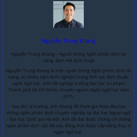
Nguyễn Trung Khang
Nguyễn Trung Khang – Người thông ngôn phiên dịch tài
năng, đam mê dịch thuật
Nguyễn Trung Khang là một người thông ngôn phiên dịch tài
năng, có nhiều năm kinh nghiệm trong lĩnh vực dịch thuật,
ngôn ngữ học. Anh tốt nghiệp trường Đại học Sư phạm
Thành phố Hồ Chí Minh, chuyên ngành Ngôn ngữ học năm
2015.
Sau khi ra trường, anh Khang đã tham gia khóa đào tạo
thông ngôn phiên dịch chuyên nghiệp tại Đại học Ngoại ngữ
– Đại học Quốc gia Hà Nội. Anh đã đạt được chứng chỉ thông
ngôn phiên dịch cấp độ cao, đồng thời được cấp bằng thạc sĩ
ngôn ngữ học.