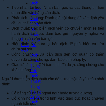
Dịch
Tiếp nhận tài liệu: Nhận bản gốc và các thông tin liên
Thuật
quan đến văn bằng cần dịch.
Giấy
Phân tích nội dung: Đánh giá nội dung để xác định yêu
Khai
cầu cụ thể cho bản dịch.
Sinh,
Dịch thuật: Các biên dịch viên có chuyên môn sẽ tiến
Hộ
hành dịch tài liệu, đảm bảo giữ nguyên ý nghĩa và
Khẩu
thông tin của văn bản gốc.
Dịch Thuật
Hiệu đính: Kiểm tra lại bản dịch để phát hiện và sửa
Đa Ngôn
chữa sai sót.
Ngữ
Công chứng: Đưa bản dịch đến cơ quan có thẩm
Dịch
quyền để công chứng, đảm bảo tính pháp lý.
Thuật
Giao trả tài liệu: Gửi bản dịch đã được công chứng cho
Tiếng
khách hàng.
Anh
Dịch
Người thực hiện dịch thuật cần đáp ứng một số yêu cầu nhất
Thuật
định:
Tiếng
Trung
Có bằng cử nhân ngoại ngữ hoặc tương đương.
Quốc
Có kinh nghiệm trong lĩnh vực giáo dục hoặc chuyên
Dịch
ngành liên quan.