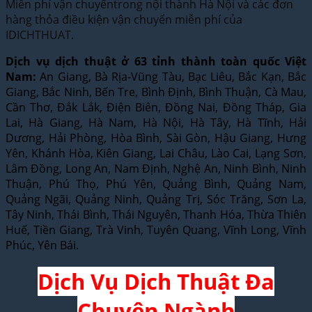
Miễn phí vận chuyểntrong nội thành Hà Nội và các đơn
hàng thỏa điều kiện vận chuyển miễn phí của
IDICHTHUAT.
Dịch vụ dịch thuật ở 63 tỉnh thành toàn quốc Việt
Nam:
An Giang, Bà Rịa-Vũng Tàu, Bạc Liêu, Bắc Kạn, Bắc
Giang, Bắc Ninh, Bến Tre, Bình Định, Bình Thuận, Cà Mau,
Cần Thơ, Đắk Lắk, Điện Biên, Đồng Nai, Đồng Tháp, Gia
Lai, Hà Giang, Hà Nam, Hà Nội, Hà Tây, Hà Tĩnh, Hải
Dương, Hải Phòng, Hòa Bình, Sài Gòn, Hậu Giang, Hưng
Yên, Khánh Hòa, Kiên Giang, Lai Châu, Lào Cai, Lạng Sơn,
Lâm Đồng, Long An, Nam Định, Nghệ An, Ninh Bình, Ninh
Thuận, Phú Thọ, Phú Yên, Quảng Bình, Quảng Nam,
Quảng Ngãi, Quảng Ninh, Quảng Trị, Sóc Trăng, Sơn La,
Tây Ninh, Thái Bình, Thái Nguyên, Thanh Hóa, Thừa Thiên
Huế, Tiền Giang, Trà Vinh, Tuyên Quang, Vĩnh Long, Vĩnh
Phúc, Yên Bái.
Dịch Vụ Dịch Thuật Đa
Chuyên Ngành