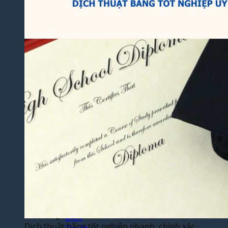
Thuật
Luận
Văn –
Luận
Án
Dịch
Thuật
Toàn
Bộ
Website
Dịch
Thuật
Bệnh
Án –
Hồ Sơ
Thuốc
Dịch Thuật
Chuyên
Ngành
Dịch
Dịch thuật bằng tốt nghiệp nhanh, chính xác