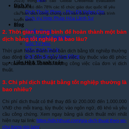
2023) trong báo cáo ‘Global Credential Evaluation
Dịch Vụ
Trends’, có đến 78% các tổ chức giáo dục quốc tế yêu
Dịch Thuật Phim – Phụ Đề Video Clip
cầu bản dịch công chứng của văn bằng cho quá trình
Dịch Vụ Hợp Pháp Hóa Lãnh Sự
tuyển sinh.
Blog
Tuyển Dụng
2. Thời gian trung bình để hoàn thành một bản
Chia Sẻ Kinh Nghiệm
dịch bằng tốt nghiệp là bao lâu?
Góc Tự Học
Mẫu Dịch Thuật
Thời gian hoàn thành một bản dịch bằng tốt nghiệp thường
Dịch Thuật Vì Cộng Đồng
dao động từ 3 đến 5 ngày làm việc, tùy thuộc vào độ phức
Liên Hệ & Thanh toán
tạp của tài liệu và khối lượng công việc của đơn vị dịch
thuật.
3. Chi phí dịch thuật bằng tốt nghiệp thường là
bao nhiêu?
Chi phí dịch thuật có thể thay đổi từ 200.000 đến 1.000.000
VNĐ cho mỗi trang, tùy thuộc vào ngôn ngữ, độ khó và yêu
cầu công chứng. Xem ngay bảng giá dịch thuật mới nhất
hiện nay tại link:
https://idichthuat.com/gia-dich-thuat-theo-so-
chu-trang-gio-lam/
.