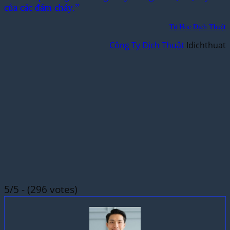
của các đám cháy.”
Tự Học Dịch Thuật
Công Ty Dịch Thuật
Idichthuat
5/5 - (296 votes)