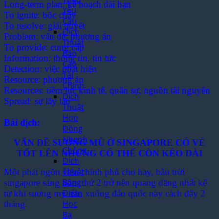
Long-term plan: kế hoạch dài hạn
Yêu
To ignite: bốc cháy
Cầu
To resolve: giải quyết
Dịch
Problem: vấn đề, phương án
Thuật
To provide: cung cấp
Báo
Information: thông tin, tin tức
Cáo
Detection: việc phát hiện
Tài
Resource: phương án
Chính
Resources: tiềm lực kinh tế, quân sự, nguồn tài nguyên
Dịch
Spread: sự lây lan
Thuật
Hợp
Bài dịch
:
Đồng
Nhanh
VẤN ĐỀ SƯƠNG MÙ Ở SINGAPORE CÓ VẺ
Chóng
TỐT LÊN NHƯNG CÓ THỂ CÒN KÉO DÀI
Dịch
Thuật
Một phát ngôn viên chính phủ cho hay, bầu trời
Bảng
singapore sáng hôm thứ 2 trở nên quang đãng nhất kể
Điểm
từ khi sương mỳ tràn xuống đảo quốc này cách đây 2
Học
tháng.
Bạ