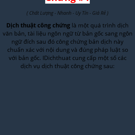
( Chất Lượng - Nhanh - Uy Tín - Giá Rẻ )
Dịch thuật công chứng
là một quá trình dịch
văn bản, tài liệu ngôn ngữ từ bản gốc sang ngôn
ngữ đích sau đó công chứng bản dịch này
chuẩn xác với nội dung và đúng pháp luật so
với bản gốc. IDichthuat cung cấp một số các
dịch vụ dịch thuật công chứng sau: