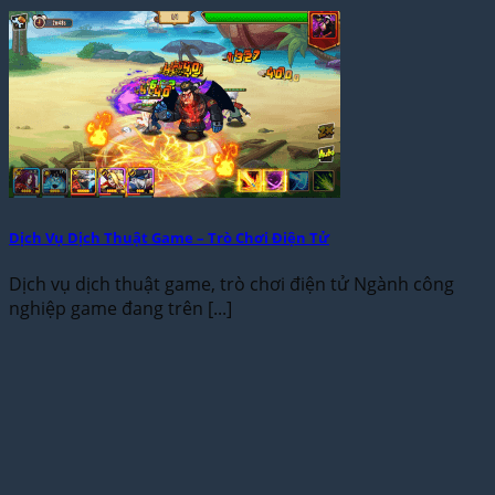
Dịch Vụ Dịch Thuật Game – Trò Chơi Điện Tử
Dịch vụ dịch thuật game, trò chơi điện tử Ngành công
nghiệp game đang trên [...]