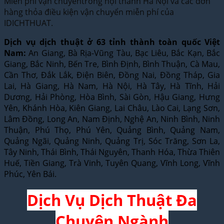
Miễn phí vận chuyểntrong nội thành Hà Nội và các đơn
hàng thỏa điều kiện vận chuyển miễn phí của
IDICHTHUAT.
Dịch vụ dịch thuật ở 63 tỉnh thành toàn quốc Việt
Nam:
An Giang, Bà Rịa-Vũng Tàu, Bạc Liêu, Bắc Kạn, Bắc
Giang, Bắc Ninh, Bến Tre, Bình Định, Bình Thuận, Cà Mau,
Cần Thơ, Đắk Lắk, Điện Biên, Đồng Nai, Đồng Tháp, Gia
Lai, Hà Giang, Hà Nam, Hà Nội, Hà Tây, Hà Tĩnh, Hải
Dương, Hải Phòng, Hòa Bình, Sài Gòn, Hậu Giang, Hưng
Yên, Khánh Hòa, Kiên Giang, Lai Châu, Lào Cai, Lạng Sơn,
Lâm Đồng, Long An, Nam Định, Nghệ An, Ninh Bình, Ninh
Thuận, Phú Thọ, Phú Yên, Quảng Bình, Quảng Nam,
Quảng Ngãi, Quảng Ninh, Quảng Trị, Sóc Trăng, Sơn La,
Tây Ninh, Thái Bình, Thái Nguyên, Thanh Hóa, Thừa Thiên
Huế, Tiền Giang, Trà Vinh, Tuyên Quang, Vĩnh Long, Vĩnh
Phúc, Yên Bái.
Dịch Vụ Dịch Thuật Đa
Chuyên Ngành