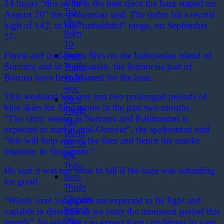
Thuật
24 hours
“this so far is the best since the haze started on
Trò
August 20” the spokesman said. The index hit a record
Chơi
high of 142, in the “unhelthful” range, on September
Điện
27.
Tử
Forest and coal-steam fires on the Indonesian island of
Dịch
Sumatra and in Kalimantan, the Indonesia part of
Thuật
Borneo have been blamed for the haze.
Toán
Học
This weekend was one just two prolonged periods of
Dịch
blue skies for Singapores in the past two months.
Thuật
“The rainy season in Sumatra and Kalimantan is
Xây
expected to start in mid-Octover”, the spokesman said.
Dựng,
“this will help reduce the fires and hence the smoke
Hồ Sơ
intensity in Singapore.”
Dự
Thầu
He said it was too soon to tell if the haze was subsiding
Dịch
for good.
Thuật
Chuyên
“Winds over Singapore are expected to be light and
Ngành
variable in direction as we enter the monsoon period this
Dầu
month”, he said “we can expect haze conditions to vary,