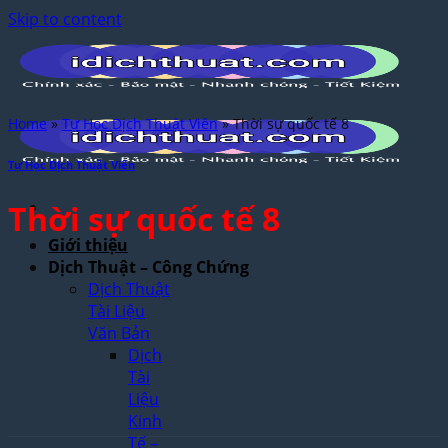
Skip to content
Home
»
Tự Học Dịch Thuật Viên
»
Thời sự quốc tế 8
Tự Học Dịch Thuật Viên
Thời sự quốc tế 8
Giới thiệu
Dịch Thuật – Công Chứng
Dịch Thuật
Tài Liệu
Văn Bản
Dịch
Tài
Liệu
Kinh
Tế –