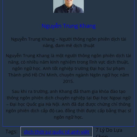
Nguyễn Trung Khang
Nguyễn Trung Khang – Người thông ngôn phiên dịch tài
năng, đam mê dịch thuật
Nguyễn Trung Khang là một người thông ngôn phiên dịch tài
năng, có nhiều năm kinh nghiệm trong lĩnh vực dịch thuật,
ngôn ngữ học. Anh tốt nghiệp trường Đại học Sư phạm
Thành phố Hồ Chí Minh, chuyên ngành Ngôn ngữ học năm
2015.
Sau khi ra trường, anh Khang đã tham gia khóa đào tạo
thông ngôn phiên dịch chuyên nghiệp tại Đại học Ngoại ngữ
– Đại học Quốc gia Hà Nội. Anh đã đạt được chứng chỉ thông
ngôn phiên dịch cấp độ cao, đồng thời được cấp bằng thạc sĩ
ngôn ngữ học.
7 Lý Do Lựa
Tags:
dịch thời sự quốc tế anh việt
Chọn