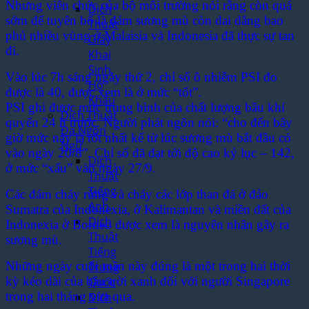
Nhưng viên chức của bộ môi trường nói rằng còn quá
Dịch
sớm để tuyên bố là đám sương mù còn dai dẳng bao
Thuật
phủ nhiều vùng ở Malaisia và Indonesia đã thực sự tan
Giấy
đi.
Khai
Sinh,
Vào lúc 7h sáng ngày thứ 2, chỉ số ô nhiễm PSI đo
Hộ
được là 40, được xem là ở mức “tốt”.
Khẩu
PSI ghi được mức trung bình của chất lượng bầu khí
Dịch Thuật
quyển 24 h trước. Người phát ngôn nói: “cho đến bây
Đa Ngôn
giờ mức này là tốt nhất kể từ lúc sương mù bắt đầu có
Ngữ
vào ngày 20/8”. Chỉ số đã đạt tới độ cao kỷ lục – 142,
Dịch
ở mức “xấu” vào ngày 27/9.
Thuật
Tiếng
Các đám cháy rừng và cháy các lớp than đá ở đảo
Anh
Sumatra của Indonexia, ở Kalimantan và miền đất của
Dịch
Indonexia ở Borneo được xem là nguyên nhân gây ra
Thuật
sương mù.
Tiếng
Những ngày cuối tuần này đúng là một trong hai thời
Trung
kỳ kéo dài của bầu trời xanh đối với người Singapore
Quốc
trong hai tháng vừa qua.
Dịch