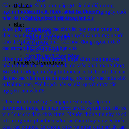
Các viên chức Singapore gặp gỡ các đại diện cùng
Dịch Vụ
ngành Indonexia của họ ở Jakarta suốt những ngày cuối
Dịch Thuật Phim – Phụ Đề Video Clip
tuần để thảo luận về vấn đề sương mù.
Dịch Vụ Hợp Pháp Hóa Lãnh Sự
Blog
Khói gây trở ngại cho các chuyến bay trong vùng và
Tuyển Dụng
điều này thôi thúc chính phủ khuyến cáo những người
Chia Sẻ Kinh Nghiệm
khó thở phải ở trong nhà. Các hoạt động ngoài trời ở
Góc Tự Học
các trường học cũng phải hạn chế
Mẫu Dịch Thuật
Dịch Thuật Vì Cộng Đồng
Hôm thứ bảy, bộ môi trường nhận đinh rằng nguyên
Liên Hệ & Thanh toán
nhân chính của các vụ cháy là do việc khai hoang rừng.
Bộ Môi trường cho rằng Indonexia có kế hoạch dài hạn
để đào các vỉa than thỉnh thoảng bốc cháy vào mùa khô
ở Kalimantan, “kế hoạch này sẽ giải quyết được căn
nguyên của vấn đề”.
Theo bộ môi trường, “singapore sẽ cung cấp cho
Indonexia thông tin nhận được từ các vệ tinh thời tiết về
vị trí của các đám cháy rừng. Nguồn thông tin này sẽ có
ích trong việc phát hiện sớm các đám cháy và việc triển
khai các phương án chống cháy và ngăn chặn sự lây lan