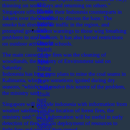
Khí
thinning on some days and returning on others.”
Nhanh,
Singapore officials met their Indonesia counterparts in
Chuyên
Jakarta over the weekend to discuss the haze. The
Nghiệp
smoke has disrupted air traffic in the region, and
Dịch
prompted government warnings to those wirg breathing
Thuật
problems to stay indoors. It has also forced restrictions
Chuyên
on outdoor activities at schools.
Ngành
The main cause of the fires was the cleaning of
Công
woodlands, the Ministry of Environment said on
Nghệ
Saturday.
Thông
Indonesia has long-term plans to mine the coal seams in
Tin Uy
Kalimanta, which are sometions ignited during dry
Tín,
seasons, “which will resolve this source of the problem,
Chuẩn
the ministry said.
Thuật
Ngữ
Singapore will provide indonesia with information from
Dịch
weather satellites on the location of forest fires, the
Thuật
ministry said:” such information will be useful in early
Chuyên
detection of fires and on deployment of resources to
Ngành
fight fore and prevent their spread.