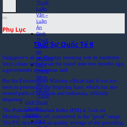
Thuật
Luận
Văn –
Luận
Án
Phụ Lục
Dịch
Thuật
Thời Sự Quốc Tế 8
Toàn
Bộ
Singapore’s air on Monday morning was its healthiest
Website
since a haze settled over the island state two months ago,
Dịch
a government spokesman said.
Thuật
Bệnh
But the Environment Ministry official said it was too
Án –
soon to pronounce the lingering haze, which has also
Hồ Sơ
coverd parts of Malaysia and indonesia, officially
Thuốc
dispersed.
Dịch Thuật
Chuyên
The Pollutants Standard Index (PSI) at 7a.m on
Ngành
Monday measured 40, considered in the “good” range.
Dịch
The PSI records the air-quality average of the preceding