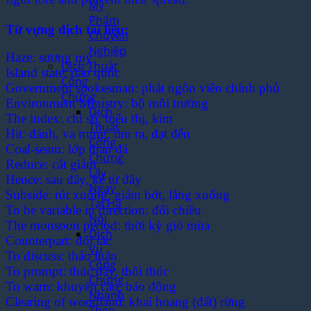
Mỹ
Phẩm
Từ vựng dịch tài liệu:
Chuyên
Nghiệp
Haze: sương mỳ
Dịch Thuật
Island state: đảo quốc
Công
Government spokesman: phát ngôn viên chính phủ
Chứng
Environment Ministry: bộ môi trường
Dịch
The index: chỉ số, biểu thị, kim
Thuật
Hit: đánh, va trung, tìm ra, đạt đến
Công
Coal-seam: lớp than đá
Chứng
Reduce: cắt giảm
Lấy
Hence: sau đây, kể từ đây
Ngay
Subside: rút xuống, giảm bớt, lắng xuống
Tại Hà
To be variable in direction: đổi chiều
Nội
The monsoon period: thời kỳ gió mùa
Dịch
Counterpart: đối tác
Vụ
To discuss: thảo luận
Công
To prompt: thúc đẩy, thôi thúc
Chứng
To warn: khuyến cáo, báo động
Nhanh
Clearing of woodland: khai hoang (đất) rừng
Theo