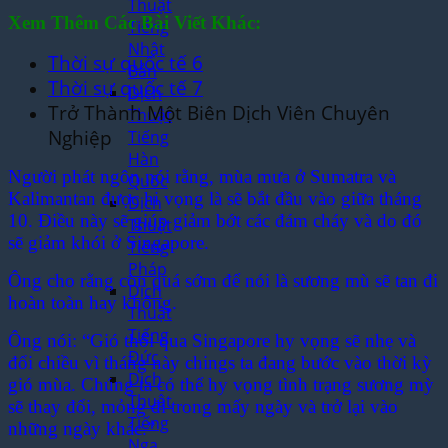
Thuật
Xem Thêm Các Bài Viết Khác:
Tiếng
Nhật
Thời sự quốc tế 6
Bản
Thời sự quốc tế 7
Dịch
Trở Thành Một Biên Dịch Viên Chuyên
Thuật
Nghiệp
Tiếng
Hàn
Người phát ngôn nói rằng, mùa mưa ở Sumatra và
Quốc
Kalimantan được hi vọng là sẽ bắt đầu vào giữa tháng
Dịch
10. Điều này sẽ giúp giảm bớt các đám cháy và do đó
Thuật
sẽ giảm khói ở Singapore.
Tiếng
Pháp
Ông cho rằng còn quá sớm để nói là sương mù sẽ tan đi
Dịch
hoàn toàn hay không.
Thuật
Tiếng
Ông nói: “Gió thổi qua Singapore hy vọng sẽ nhẹ và
Đức
đổi chiều vì tháng này chings ta đang bước vào thời kỳ
Dịch
gió mùa. Chúng ta có thể hy vọng tình trạng sương mỳ
Thuật
sẽ thay đổi, mỏng đi trong mấy ngày và trở lại vào
Tiếng
những ngày khác.”
Nga