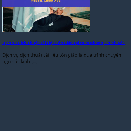
Dịch Vụ Dịch Thuật Tài Liệu Tôn Giáo Tại HCM Nhanh, Chính Xác
Dịch vụ dịch thuật tài liệu tôn giáo là quá trình chuyển
ngữ các kinh [...]