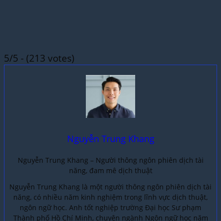
5/5 - (213 votes)
Nguyễn Trung Khang
Nguyễn Trung Khang – Người thông ngôn phiên dịch tài
năng, đam mê dịch thuật
Nguyễn Trung Khang là một người thông ngôn phiên dịch tài
năng, có nhiều năm kinh nghiệm trong lĩnh vực dịch thuật,
ngôn ngữ học. Anh tốt nghiệp trường Đại học Sư phạm
Thành phố Hồ Chí Minh, chuyên ngành Ngôn ngữ học năm