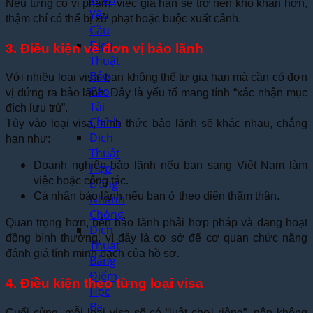
Nếu từng có vi phạm, việc gia hạn sẽ trở nên khó khăn hơn,
Yêu
thậm chí có thể bị xử phạt hoặc buộc xuất cảnh.
Cầu
Dịch
3. Điều kiện về đơn vị bảo lãnh
Thuật
Báo
Với nhiều loại visa, bạn không thể tự gia hạn mà cần có đơn
Cáo
vị đứng ra bảo lãnh. Đây là yếu tố mang tính “xác nhận mục
Tài
đích lưu trú”.
Chính
Tùy vào loại visa, hình thức bảo lãnh sẽ khác nhau, chẳng
Dịch
hạn như:
Thuật
Doanh nghiệp bảo lãnh nếu bạn sang Việt Nam làm
Hợp
việc hoặc công tác.
Đồng
Cá nhân bảo lãnh nếu bạn ở theo diện thăm thân.
Nhanh
Chóng
Quan trọng hơn, bên bảo lãnh phải hợp pháp và đang hoạt
Dịch
động bình thường, vì đây là cơ sở để cơ quan chức năng
Thuật
đánh giá tính minh bạch của hồ sơ.
Bảng
Điểm
4. Điều kiện theo từng loại visa
Học
Bạ
Cuối cùng, mỗi loại visa sẽ có “luật chơi riêng”, nên không