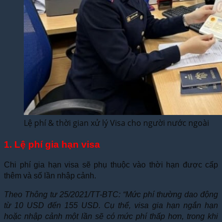
Lệ phí & thời gian xử lý Visa cho người nước ngoài
1. Lệ phí gia hạn visa
Chi phí gia hạn visa sẽ phụ thuộc vào thời hạn được cấp
thêm và số lần nhập cảnh.
Theo Thông tư 25/2021/TT-BTC: “Mức phí thường dao động
từ 10 USD đến 155 USD. Cụ thể, visa gia hạn ngắn hạn
hoặc nhập cảnh một lần sẽ có mức phí thấp hơn, trong khi