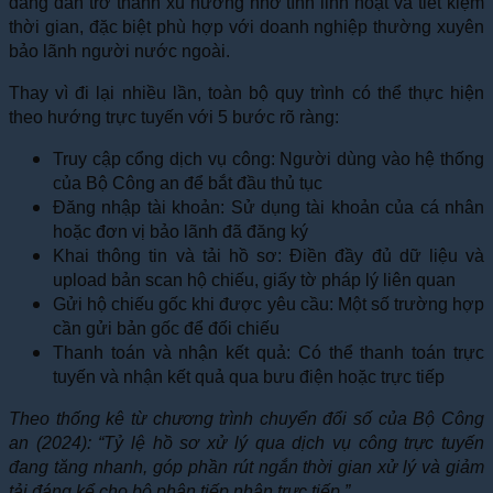
đang dần trở thành xu hướng nhờ tính linh hoạt và tiết kiệm
thời gian, đặc biệt phù hợp với doanh nghiệp thường xuyên
bảo lãnh người nước ngoài.
Thay vì đi lại nhiều lần, toàn bộ quy trình có thể thực hiện
theo hướng trực tuyến với 5 bước rõ ràng:
Truy cập cổng dịch vụ công: Người dùng vào hệ thống
của Bộ Công an để bắt đầu thủ tục
Đăng nhập tài khoản: Sử dụng tài khoản của cá nhân
hoặc đơn vị bảo lãnh đã đăng ký
Khai thông tin và tải hồ sơ: Điền đầy đủ dữ liệu và
upload bản scan hộ chiếu, giấy tờ pháp lý liên quan
Gửi hộ chiếu gốc khi được yêu cầu: Một số trường hợp
cần gửi bản gốc để đối chiếu
Thanh toán và nhận kết quả: Có thể thanh toán trực
tuyến và nhận kết quả qua bưu điện hoặc trực tiếp
Theo thống kê từ chương trình chuyển đổi số của Bộ Công
an (2024): “Tỷ lệ hồ sơ xử lý qua dịch vụ công trực tuyến
đang tăng nhanh, góp phần rút ngắn thời gian xử lý và giảm
tải đáng kể cho bộ phận tiếp nhận trực tiếp.”