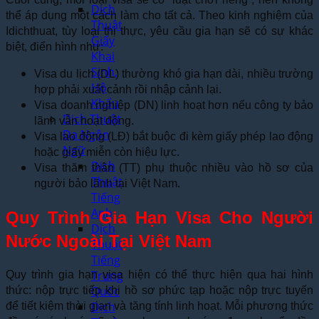
Dịch
thể áp dụng một cách làm cho tất cả.
Theo kinh nghiệm của
Thuật
Idichthuat, tùy loại thị thực, yêu cầu gia hạn sẽ có sự khác
Giấy
biệt, điển hình như:
Khai
Sinh,
Visa du lịch (DL) thường khó gia hạn dài, nhiều trường
Hộ
hợp phải xuất cảnh rồi nhập cảnh lại.
Khẩu
Visa doanh nghiệp (DN) linh hoạt hơn nếu công ty bảo
Dịch Thuật
lãnh vẫn hoạt động.
Đa Ngôn
Visa lao động (LĐ) bắt buộc đi kèm giấy phép lao động
Ngữ
hoặc giấy miễn còn hiệu lực.
Dịch
Visa thăm thân (TT) phụ thuộc nhiều vào hồ sơ của
Thuật
người bảo lãnh tại Việt Nam.
Tiếng
Anh
Quy Trình Gia Hạn Visa Cho Người
Dịch
Nước Ngoài Tại Việt Nam
Thuật
Tiếng
Trung
Quy trình gia hạn visa hiện có thể thực hiện qua hai hình
Quốc
thức: nộp trực tiếp khi hồ sơ phức tạp hoặc nộp trực tuyến
Dịch
để tiết kiệm thời gian và tăng tính linh hoạt. Mỗi phương thức