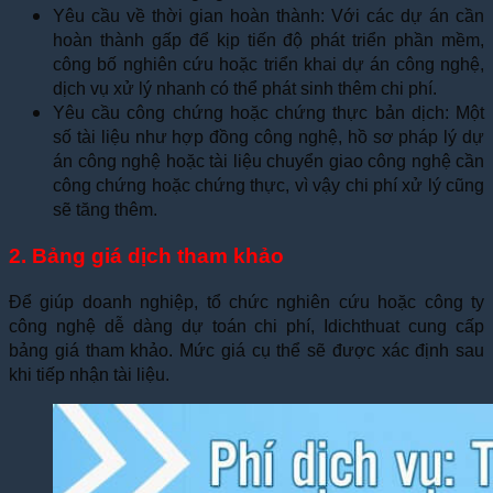
Yêu cầu về thời gian hoàn thành: Với các dự án cần
hoàn thành gấp để kịp tiến độ phát triển phần mềm,
công bố nghiên cứu hoặc triển khai dự án công nghệ,
dịch vụ xử lý nhanh có thể phát sinh thêm chi phí.
Yêu cầu công chứng hoặc chứng thực bản dịch: Một
số tài liệu như hợp đồng công nghệ, hồ sơ pháp lý dự
án công nghệ hoặc tài liệu chuyển giao công nghệ cần
công chứng hoặc chứng thực, vì vậy chi phí xử lý cũng
sẽ tăng thêm.
2. Bảng giá dịch tham khảo
Để giúp doanh nghiệp, tổ chức nghiên cứu hoặc công ty
công nghệ dễ dàng dự toán chi phí, Idichthuat cung cấp
bảng giá tham khảo. Mức giá cụ thể sẽ được xác định sau
khi tiếp nhận tài liệu.