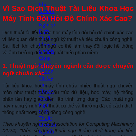
Khí
Vì Sao Dịch Thuật Tài Liệu Khoa Học
Nhanh,
Máy Tính Đòi Hỏi Độ Chính Xác Cao?
Chuyên
Nghiệp
Dịch
Dịch thuật tài liệu khoa học máy tính đòi hỏi độ chính xác cao
Thuật
vì liên quan đến thuật ngữ kỹ thuật và tiêu chuẩn công nghệ.
Chuyên
Sai lệch khi chuyển ngữ có thể làm thay đổi logic hệ thống
Ngành
và ảnh hưởng đến việc phát triển phần mềm.
Công
Nghệ
1. Thuật ngữ chuyên ngành cần được chuyển
Thông
ngữ chuẩn xác
Tin Uy
Tín,
Tài liệu khoa học máy tính chứa nhiều thuật ngữ chuyên
Chuẩn
môn như thuật toán, cấu trúc dữ liệu, học máy, hệ thống
Thuật
phân tán hay giao diện lập trình ứng dụng. Các thuật ngữ
Ngữ
này mang ý nghĩa kỹ thuật cụ thể và thường đã có cách dịch
Dịch
thống nhất trong cộng đồng công nghệ.
Thuật
Chuyên
Theo khuyến nghị của Association for Computing Machinery
Ngành
(2024): “Việc sử dụng thuật ngữ thống nhất trong tài liệu