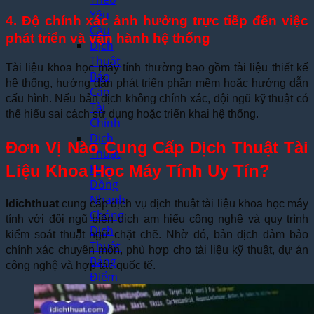
Yêu
4. Độ chính xác ảnh hưởng trực tiếp đến việc
Cầu
phát triển và vận hành hệ thống
Dịch
Thuật
Tài liệu khoa học máy tính thường bao gồm tài liệu thiết kế
Báo
hệ thống, hướng dẫn phát triển phần mềm hoặc hướng dẫn
Cáo
cấu hình. Nếu bản dịch không chính xác, đội ngũ kỹ thuật có
Tài
thể hiểu sai cách sử dụng hoặc triển khai hệ thống.
Chính
Dịch
Đơn Vị Nào Cung Cấp Dịch Thuật Tài
Thuật
Liệu Khoa Học Máy Tính Uy Tín?
Hợp
Đồng
Nhanh
Idichthuat
cung cấp dịch vụ dịch thuật tài liệu khoa học máy
Chóng
tính với đội ngũ biên dịch am hiểu công nghệ và quy trình
Dịch
kiểm soát thuật ngữ chặt chẽ. Nhờ đó, bản dịch đảm bảo
Thuật
chính xác chuyên môn, phù hợp cho tài liệu kỹ thuật, dự án
Bảng
công nghệ và hợp tác quốc tế.
Điểm
Học
Bạ