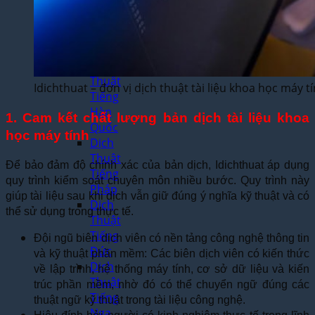
Thuật
Tiếng
Nhật
Bản
Dịch
Thuật
Idichthuat – đơn vị dịch thuật tài liệu khoa học máy 
Tiếng
Hàn
1. Cam kết chất lượng bản dịch tài liệu khoa
Quốc
học máy tính
Dịch
Thuật
Để bảo đảm độ chính xác của bản dịch, Idichthuat áp dụng
Tiếng
quy trình kiểm soát chuyên môn nhiều bước. Quy trình này
Pháp
giúp tài liệu sau khi dịch vẫn giữ đúng ý nghĩa kỹ thuật và có
Dịch
thể sử dụng trong thực tế.
Thuật
Tiếng
Đội ngũ biên dịch viên có nền tảng công nghệ thông tin
Đức
và kỹ thuật phần mềm: Các biên dịch viên có kiến thức
Dịch
về lập trình, hệ thống máy tính, cơ sở dữ liệu và kiến
Thuật
trúc phần mềm, nhờ đó có thể chuyển ngữ đúng các
Tiếng
thuật ngữ kỹ thuật trong tài liệu công nghệ.
Nga