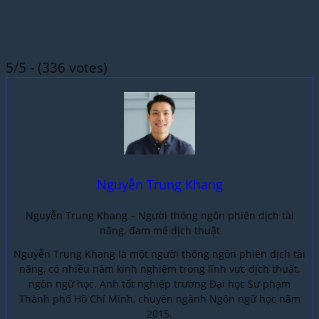
5/5 - (336 votes)
Nguyễn Trung Khang
Nguyễn Trung Khang – Người thông ngôn phiên dịch tài
năng, đam mê dịch thuật
Nguyễn Trung Khang là một người thông ngôn phiên dịch tài
năng, có nhiều năm kinh nghiệm trong lĩnh vực dịch thuật,
ngôn ngữ học. Anh tốt nghiệp trường Đại học Sư phạm
Thành phố Hồ Chí Minh, chuyên ngành Ngôn ngữ học năm
2015.