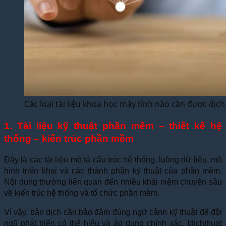
Các loại tài liệu khoa học máy tính nào cần được dịch
1. Tài liệu kỹ thuật phần mềm – thiết kế hệ
thống – kiến trúc phần mềm
Đây là các tài liệu mô tả cấu trúc hệ thống, luồng dữ liệu, mô
hình triển khai và các thành phần kỹ thuật của phần mềm.
Nội dung thường liên quan đến nhiều khái niệm chuyên sâu
về kiến trúc hệ thống và tổ chức phần mềm.
Vì vậy, bản dịch cần bảo đảm đúng ngữ cảnh kỹ thuật để đội
ngũ phát triển có thể hiểu và áp dụng chính xác. Idichthuat