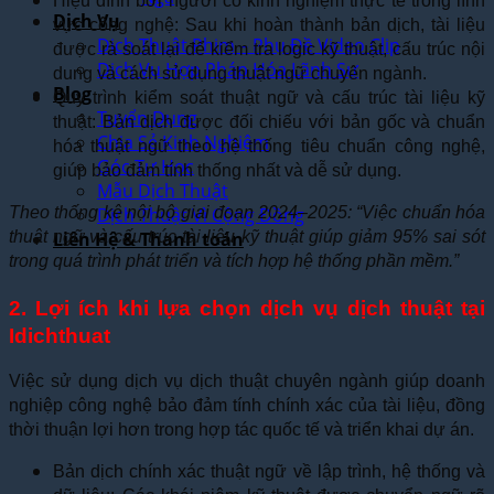
Hiệu đính bởi người có kinh nghiệm thực tế trong lĩnh
Dịch Vụ
vực công nghệ: Sau khi hoàn thành bản dịch, tài liệu
Dịch Thuật Phim – Phụ Đề Video Clip
được rà soát lại để kiểm tra logic kỹ thuật, cấu trúc nội
Dịch Vụ Hợp Pháp Hóa Lãnh Sự
dung và cách sử dụng thuật ngữ chuyên ngành.
Blog
Quy trình kiểm soát thuật ngữ và cấu trúc tài liệu kỹ
Tuyển Dụng
thuật: Bản dịch được đối chiếu với bản gốc và chuẩn
Chia Sẻ Kinh Nghiệm
hóa thuật ngữ theo hệ thống tiêu chuẩn công nghệ,
Góc Tự Học
giúp bảo đảm tính thống nhất và dễ sử dụng.
Mẫu Dịch Thuật
Theo thống kê nội bộ giai đoạn 2024–2025: “Việc chuẩn hóa
Dịch Thuật Vì Cộng Đồng
thuật ngữ và cấu trúc tài liệu kỹ thuật giúp giảm 95% sai sót
Liên Hệ & Thanh toán
trong quá trình phát triển và tích hợp hệ thống phần mềm.”
2. Lợi ích khi lựa chọn dịch vụ dịch thuật tại
Idichthuat
Việc sử dụng dịch vụ dịch thuật chuyên ngành giúp doanh
nghiệp công nghệ bảo đảm tính chính xác của tài liệu, đồng
thời thuận lợi hơn trong hợp tác quốc tế và triển khai dự án.
Bản dịch chính xác thuật ngữ về lập trình, hệ thống và