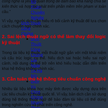
Mỹ
công nghệ là yếu tố quan trọng để đảm bảo khả năng chia sẻ
Phẩm
kiến thức và hợp tác phát triển phần mềm trên phạm vi toàn
Chuyên
cầu.”
Nghiệp
Vì vậy, người dịch cần hiểu rõ bối cảnh kỹ thuật để lựa chọn
Dịch Thuật
cách chuyển ngữ chính xác.
Công
Chứng
2. Sai lệch thuật ngữ có thể làm thay đổi logic
Dịch
kỹ thuật
Thuật
Công
Trong tài liệu kỹ thuật, mỗi thuật ngữ gắn với một khái niệm
Chứng
và cấu trúc logic cụ thể. Nếu dịch sai hoặc hiểu sai ngữ
Lấy
cảnh, nội dung có thể trở nên khó hiểu hoặc dẫn đến triển
Ngay
khai hệ thống không chính xác.
Tại Hà
Nội
3. Cần tuân thủ hệ thống tiêu chuẩn công nghệ
Dịch
Vụ
Nhiều tài liệu khoa học máy tính được xây dựng dựa trên
Công
các tiêu chuẩn kỹ thuật quốc tế. Vì vậy, bản dịch cần sử dụng
Chứng
đúng hệ thống thuật ngữ để bảo đảm tài liệu có thể dùng
Nhanh
trong nghiên cứu và phát triển công nghệ.
Theo