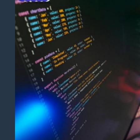
Dịch
Thuật
Giấy
Khai
Sinh,
Hộ
Khẩu
Dịch Thuật
Đa Ngôn
Ngữ
Dịch
Thuật
Tiếng
Anh
Dịch
Thuật
Tiếng
Trung
Quốc
Dịch