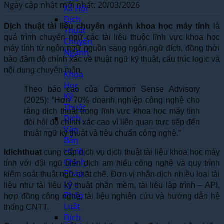
Ngày cập nhật mới nhất: 20/03/2026
Xã Hội
Dịch
Dịch thuật tài liệu chuyên ngành khoa học máy tính
là
Thuật
quá trình chuyển ngữ các tài liệu thuộc lĩnh vực khoa học
Chuyên
máy tính từ ngôn ngữ nguồn sang ngôn ngữ đích, đồng thời
Ngành
bảo đảm độ chính xác về thuật ngữ kỹ thuật, cấu trúc logic và
–
nội dung chuyên môn.
Khoa
Học
Theo báo cáo của Common Sense Advisory
Kỹ
(2025): “Hơn 70% doanh nghiệp công nghệ cho
Thuật
rằng dịch thuật trong lĩnh vực khoa học máy tính
Dịch
đòi hỏi độ chính xác cao vì liên quan trực tiếp đến
Văn
thuật ngữ kỹ thuật và tiêu chuẩn công nghệ.”
Bản
Hành
Idichthuat
cung cấp dịch vụ dịch thuật tài liệu khoa học máy
Chính
tính với đội ngũ biên dịch am hiểu công nghệ và quy trình
Pháp
kiểm soát thuật ngữ chặt chẽ. Đơn vị nhận dịch nhiều loại tài
Lý –
liệu như tài liệu kỹ thuật phần mềm, tài liệu lập trình – API,
Pháp
hợp đồng công nghệ, tài liệu nghiên cứu và hướng dẫn hệ
Luật
thống CNTT.
Dịch