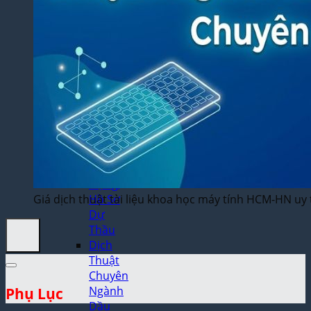
Thuật
Trò
Chơi
Điện
Tử
Dịch
Thuật
Toán
Học
Dịch
Thuật
Xây
Dựng,
Giá dịch thuật tài liệu khoa học máy tính HCM-HN uy 
Hồ Sơ
Dự
Thầu
Dịch
Thuật
Chuyên
Ngành
Phụ Lục
Dầu