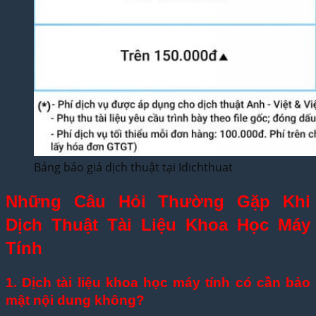
Bảng báo giá dịch thuật tại Idichthuat
Những Câu Hỏi Thường Gặp Khi
Dịch Thuật Tài Liệu Khoa Học Máy
Tính
1. Dịch tài liệu khoa học máy tính có cần bảo
mật nội dung không?