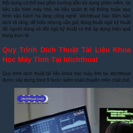
Nội dung có thể bao gồm hướng dẫn sử dụng phần mềm, tài
liệu cấu hình máy chủ, tài liệu quản trị hệ thống hoặc quy
trình vận hành hạ tầng công nghệ. Idichthuat bảo đảm bản
dịch rõ ràng, dễ hiểu nhưng vẫn giữ đúng thuật ngữ kỹ thuật
để người dùng và đội ngũ kỹ thuật có thể áp dụng hiệu quả
trong thực tế.
Quy Trình Dịch Thuật Tài Liệu Khoa
Học Máy Tính Tại Idichthuat
Quy trình dịch thuật tài liệu khoa học máy tính tại Idichthuat
được xây dựng theo 9 bước kiểm soát chuyên môn chặt chẽ.