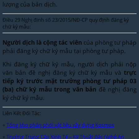
lượng của bản dịch.
Điều 29 Nghị định số 23/2015/NĐ-CP quy định đăng ký
chữ ký mẫu:
Người dịch là cộng tác viên
của phòng tư pháp
phải đăng ký chữ ký mẫu tại phòng tư pháp.
Khi đăng ký chữ ký mẫu, người dịch phải nộp
văn bản đề nghị đăng ký chữ ký mẫu và
trực
tiếp ký trước mặt trưởng phòng tư pháp 03
(ba) chữ ký mẫu trong văn bản
đề nghị đăng
ký chữ ký mẫu.
Liên Kết Đối Tác:
+
Tổng kho phân phối vật liệu xây dựng Kosmos
+
Trường Trung Cấp Kinh Tế – Kỹ Thuật Bắc Nghệ An