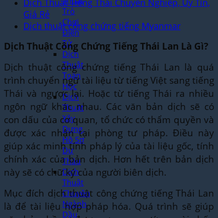
Thuật
Dịch Thuật Tiếng Thái Chuyên Nghiệp, Uy Tín,
Trò
Giá Rẻ
Chơi
Dịch thuật công chứng tiếng Myanmar
Điện
Tử
Dịch Thuật Công Chứng Tiếng Thái Lan Là Gì?
Dịch
Thuật
Dịch thuật công chứng tiếng Thái Lan là quá
Toán
trình chuyển ngữ tài liệu từ tiếng Việt sang tiếng
Học
Thái và ngược lại. Hoặc từ tiếng Thái ra nhiều
Dịch
ngôn ngữ khác nhau. Các văn bản dịch sẽ có
Thuật
con dấu của cơ quan, tổ chức có thẩm quyền và
Xây
Dựng,
được xác nhận tại phòng tư pháp. Điều này
Hồ Sơ
giúp xác minh tính pháp lý của tài liệu gốc, tính
Dự
chính xác của bản dịch. Hơn hết trên bản dịch
Thầu
này sẽ có chữ ký của người biên dịch.
Dịch
Thuật
Mục đích dịch thuật công chứng tiếng Thái Lan
Chuyên
Ngành
là để tài liệu hợp pháp hóa. Quá trình sẽ giúp
Dầu