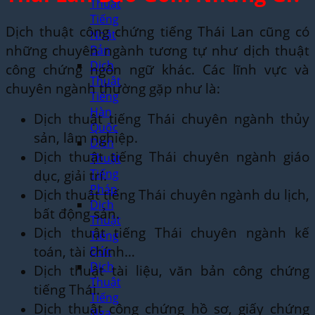
Thuật
Tiếng
Dịch thuật công chứng tiếng Thái Lan cũng có
Nhật
những chuyên ngành tương tự như dịch thuật
Bản
Dịch
công chứng ngôn ngữ khác. Các lĩnh vực và
Thuật
chuyên ngành thường gặp như là:
Tiếng
Hàn
Dịch thuật tiếng Thái chuyên ngành thủy
Quốc
sản, lâm nghiệp.
Dịch
Dịch thuật tiếng Thái chuyên ngành giáo
Thuật
dục, giải trí.
Tiếng
Pháp
Dịch thuật tiếng Thái chuyên ngành du lịch,
Dịch
bất động sản.
Thuật
Dịch thuật tiếng Thái chuyên ngành kế
Tiếng
toán, tài chính…
Đức
Dịch
Dịch thuật tài liệu, văn bản công chứng
Thuật
tiếng Thái.
Tiếng
Dịch thuật công chứng hồ sơ, giấy chứng
Nga