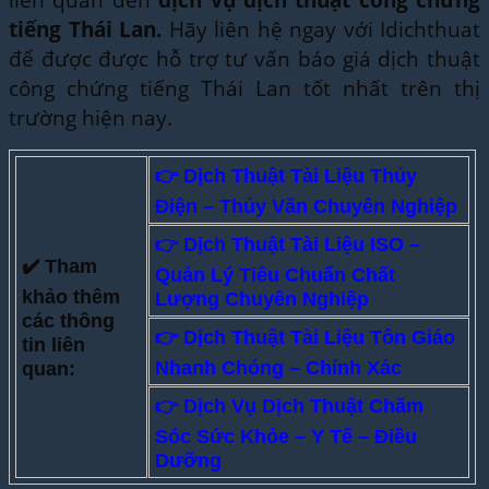
tiếng Thái Lan.
Hãy liên hệ ngay với Idichthuat
để được được hỗ trợ tư vấn báo giá dịch thuật
công chứng tiếng Thái Lan tốt nhất trên thị
trường hiện nay.
👉 Dịch Thuật Tài Liệu Thủy
Điện – Thủy Văn Chuyên Nghiệp
👉 Dịch Thuật Tài Liệu ISO –
✔️ Tham
Quản Lý Tiêu Chuẩn Chất
khảo thêm
Lượng Chuyên Nghiệp
các thông
👉
Dịch Thuật Tài Liệu Tôn Giáo
tin liên
Nhanh Chóng – Chính Xác
quan:
👉 Dịch Vụ Dịch Thuật Chăm
Sóc Sức Khỏe – Y Tế – Điều
Dưỡng