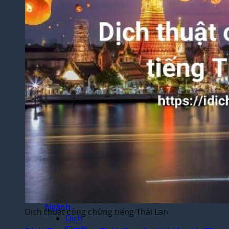
Thuật
Luận
Văn –
Luận
Án
Dịch
Thuật
Toàn
Bộ
Website
Dịch
Thuật
Bệnh
Án –
Hồ Sơ
Thuốc
Dịch Thuật
Chuyên
Ngành
Dịch thuật công chứng tiếng Thái Lan
Dịch