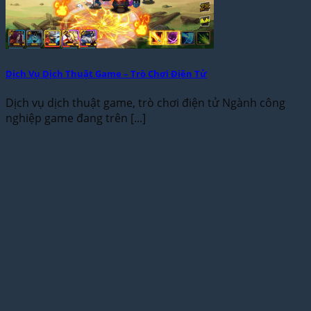
Dịch Vụ Dịch Thuật Game – Trò Chơi Điện Tử
Dịch vụ dịch thuật game, trò chơi điện tử Ngành công
nghiệp game đang trên [...]