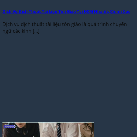
Dịch Vụ Dịch Thuật Tài Liệu Tôn Giáo Tại HCM Nhanh, Chính Xác
Dịch vụ dịch thuật tài liệu tôn giáo là quá trình chuyển
ngữ các kinh [...]