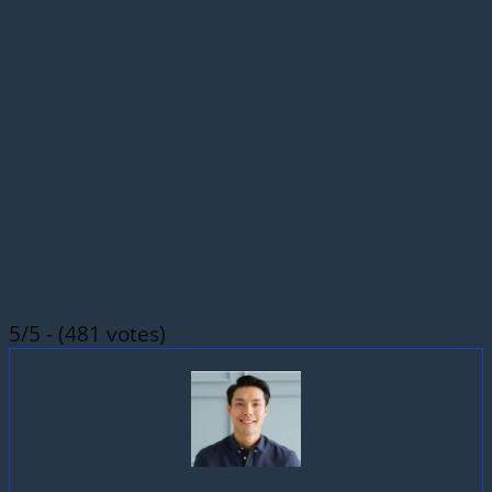
5/5 - (481 votes)