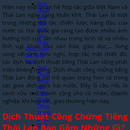
Dịch
Hiện nay mối quan hệ hợp tác giữa Việt Nam và
Thuật
Thái Lan ngày càng khắn khít. Thái Lan là một
Giấy
trong những đối tác chiến lược hàng đầu của
Khai
Sinh,
nước ta. Hai quốc gia càng tạo được nhiều ảnh
Hộ
hưởng tích cực lần nhau trong kinh tế và nhiều
Khẩu
lĩnh vực khác như văn hóa, giáo dục,… Song
Dịch Thuật
song với tình hữu nghị, hợp tác mật thiết đó,
Đa Ngôn
các dịch vụ dịch thuật tiếng Thái Lan cũng phát
Ngữ
Dịch
triển không ngừng. Dịch thuật công chứng tiếng
Thuật
Thái Lan đóng vai trò quan trọng hơn cả trong
Tiếng
các giao dịch giữa hai nước. Đây là cầu nối, là
Anh
cánh cửa mở thành công cho cá nhân, doanh
Dịch
Thuật
nghiệp khi hợp tác, giao thương hiện nay.
Tiếng
Trung
Dịch Thuật Công Chứng Tiếng
Quốc
Thái Lan Bao Gồm Những Gì?
Dịch