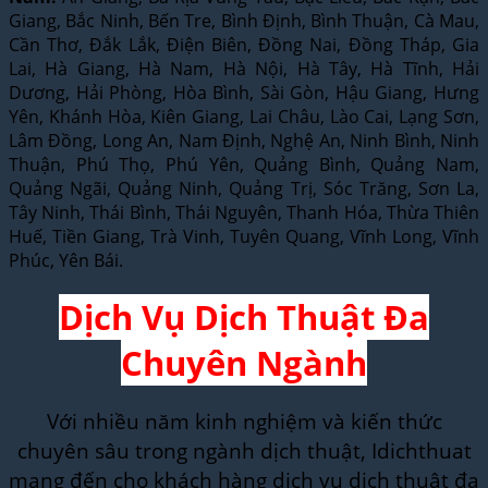
Giang, Bắc Ninh, Bến Tre, Bình Định, Bình Thuận, Cà Mau,
Cần Thơ, Đắk Lắk, Điện Biên, Đồng Nai, Đồng Tháp, Gia
Lai, Hà Giang, Hà Nam, Hà Nội, Hà Tây, Hà Tĩnh, Hải
Dương, Hải Phòng, Hòa Bình, Sài Gòn, Hậu Giang, Hưng
Yên, Khánh Hòa, Kiên Giang, Lai Châu, Lào Cai, Lạng Sơn,
Lâm Đồng, Long An, Nam Định, Nghệ An, Ninh Bình, Ninh
Thuận, Phú Thọ, Phú Yên, Quảng Bình, Quảng Nam,
Quảng Ngãi, Quảng Ninh, Quảng Trị, Sóc Trăng, Sơn La,
Tây Ninh, Thái Bình, Thái Nguyên, Thanh Hóa, Thừa Thiên
Huế, Tiền Giang, Trà Vinh, Tuyên Quang, Vĩnh Long, Vĩnh
Phúc, Yên Bái.
Dịch Vụ Dịch Thuật Đa
Chuyên Ngành
Với nhiều năm kinh nghiệm và kiến thức
chuyên sâu trong ngành dịch thuật, Idichthuat
mang đến cho khách hàng dịch vụ dịch thuật đa