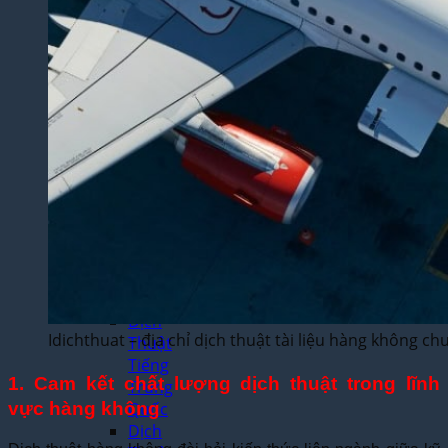
Dịch
Thuật
Giấy
Khai
Sinh,
Hộ
Khẩu
Dịch Thuật
Đa Ngôn
Ngữ
Dịch
Thuật
Tiếng
Anh
Dịch
Idichthuat – địa chỉ dịch thuật tài liệu hàng không c
Thuật
Tiếng
1. Cam kết chất lượng dịch thuật trong lĩnh
Trung
vực hàng không
Quốc
Dịch