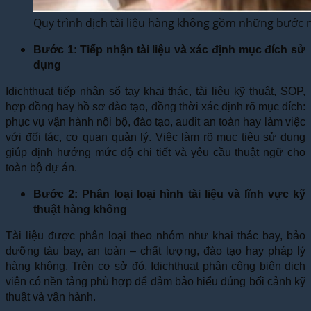
Quy trình dịch tài liệu hàng không gồm những bước 
Bước 1: Tiếp nhận tài liệu và xác định mục đích sử
dụng
Idichthuat tiếp nhận sổ tay khai thác, tài liệu kỹ thuật, SOP,
hợp đồng hay hồ sơ đào tạo, đồng thời xác định rõ mục đích:
phục vụ vận hành nội bộ, đào tạo, audit an toàn hay làm việc
với đối tác, cơ quan quản lý. Việc làm rõ mục tiêu sử dụng
giúp định hướng mức độ chi tiết và yêu cầu thuật ngữ cho
toàn bộ dự án.
Bước 2: Phân loại loại hình tài liệu và lĩnh vực kỹ
thuật hàng không
Tài liệu được phân loại theo nhóm như khai thác bay, bảo
dưỡng tàu bay, an toàn – chất lượng, đào tạo hay pháp lý
hàng không. Trên cơ sở đó, Idichthuat phân công biên dịch
viên có nền tảng phù hợp để đảm bảo hiểu đúng bối cảnh kỹ
thuật và vận hành.