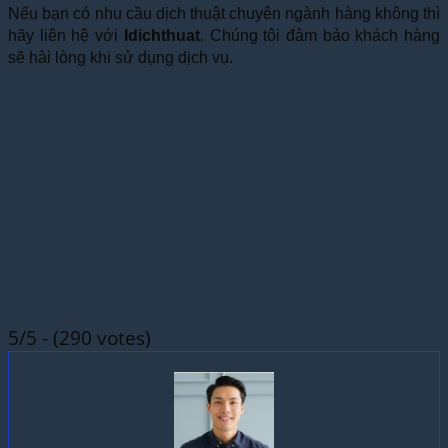
Nếu bạn có nhu cầu dịch thuật chuyên ngành hàng không thì
hãy liên hệ với
Idichthuat
. Chúng tôi đảm bảo khách hàng
sẽ hài lòng khi sử dụng dịch vụ.
5/5 - (290 votes)