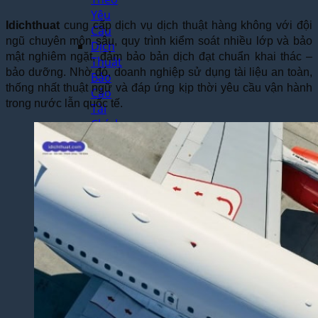
Yêu
Idichthuat
cung cấp dịch vụ dịch thuật hàng không với đội
Cầu
ngũ chuyên môn sâu, quy trình kiểm soát nhiều lớp và bảo
Dịch
mật nghiêm ngặt, đảm bảo bản dịch đạt chuẩn khai thác –
Thuật
bảo dưỡng. Nhờ đó, doanh nghiệp sử dụng tài liệu an toàn,
Báo
thống nhất thuật ngữ và đáp ứng kịp thời yêu cầu vận hành
Cáo
trong nước lẫn quốc tế.
Tài
Chính
Dịch
Thuật
Hợp
Đồng
Nhanh
Chóng
Dịch
Thuật
Bảng
Điểm
Học
Bạ