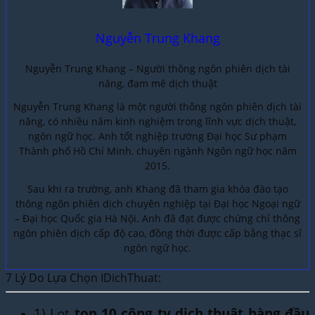
Nguyễn Trung Khang
Nguyễn Trung Khang – Người thông ngôn phiên dịch tài
năng, đam mê dịch thuật
Nguyễn Trung Khang là một người thông ngôn phiên dịch tài
năng, có nhiều năm kinh nghiệm trong lĩnh vực dịch thuật,
ngôn ngữ học. Anh tốt nghiệp trường Đại học Sư phạm
Thành phố Hồ Chí Minh, chuyên ngành Ngôn ngữ học năm
2015.
Sau khi ra trường, anh Khang đã tham gia khóa đào tạo
thông ngôn phiên dịch chuyên nghiệp tại Đại học Ngoại ngữ
– Đại học Quốc gia Hà Nội. Anh đã đạt được chứng chỉ thông
ngôn phiên dịch cấp độ cao, đồng thời được cấp bằng thạc sĩ
ngôn ngữ học.
7 Lý Do Lựa Chọn IDichThuat:
1) Lọt
top 10 công ty dịch thuật hàng đầu