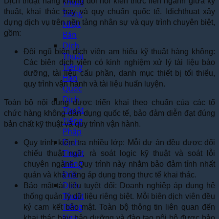
Dịch thuật hàng không đòi hỏi kiến thức liên ngành giữa kỹ
Thuật
thuật, khai thác bay và quy chuẩn quốc tế. Idichthuat xây
Tiếng
dựng dịch vụ trên nền tảng nhân sự và quy trình chuyên biệt,
Nhật
gồm:
Bản
Dịch
Đội ngũ biên dịch viên am hiểu kỹ thuật hàng không:
Thuật
Các biên dịch viên có kinh nghiệm xử lý tài liệu bảo
Tiếng
dưỡng, tài liệu cấu phần, danh mục thiết bị tối thiểu,
Hàn
quy trình vận hành và tài liệu huấn luyện.
Quốc
Dịch
Toàn bộ nội dung được triển khai theo chuẩn của các tổ
Thuật
chức hàng không dân dụng quốc tế, bảo đảm diễn đạt đúng
Tiếng
bản chất kỹ thuật và quy trình vận hành.
Pháp
Dịch
Quy trình kiểm tra nhiều lớp: Mỗi dự án đều được đối
Thuật
chiếu thuật ngữ, rà soát logic kỹ thuật và soát lỗi
Tiếng
chuyên ngành. Quy trình này nhằm bảo đảm tính nhất
Đức
quán và khả năng áp dụng trong thực tế khai thác.
Dịch
Bảo mật tài liệu tuyệt đối: Doanh nghiệp áp dụng hệ
Thuật
thống quản lý dữ liệu riêng biệt. Mỗi biên dịch viên đều
Tiếng
ký cam kết bảo mật. Toàn bộ thông tin liên quan đến
Nga
khai thác bay, bảo dưỡng và đào tạo nội bộ được bảo