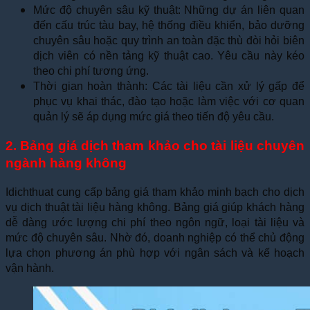
Mức độ chuyên sâu kỹ thuật: Những dự án liên quan
đến cấu trúc tàu bay, hệ thống điều khiển, bảo dưỡng
chuyên sâu hoặc quy trình an toàn đặc thù đòi hỏi biên
dịch viên có nền tảng kỹ thuật cao. Yêu cầu này kéo
theo chi phí tương ứng.
Thời gian hoàn thành: Các tài liệu cần xử lý gấp để
phục vụ khai thác, đào tạo hoặc làm việc với cơ quan
quản lý sẽ áp dụng mức giá theo tiến độ yêu cầu.
2. Bảng giá dịch tham khảo cho tài liệu chuyên
ngành hàng không
Idichthuat cung cấp bảng giá tham khảo minh bạch cho dịch
vụ dịch thuật tài liệu hàng không. Bảng giá giúp khách hàng
dễ dàng ước lượng chi phí theo ngôn ngữ, loại tài liệu và
mức độ chuyên sâu. Nhờ đó, doanh nghiệp có thể chủ động
lựa chọn phương án phù hợp với ngân sách và kế hoạch
vận hành.