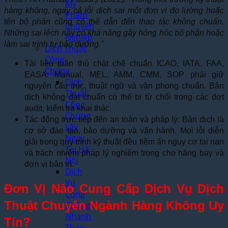
Mỹ
hàng không, ngay cả lỗi dịch sai một đơn vị đo lường hoặc
Phẩm
tên bộ phận cũng có thể dẫn đến thao tác không chuẩn.
Chuyên
Những sai lệch này có khả năng gây hỏng hóc bộ phận hoặc
Nghiệp
làm sai trình tự bảo dưỡng.”
Dịch Thuật
Công
Tài liệu tuân thủ chặt chẽ chuẩn ICAO, IATA, FAA,
Chứng
EASA: Manual, MEL, AMM, CMM, SOP phải giữ
Dịch
nguyên cấu trúc, thuật ngữ và văn phong chuẩn. Bản
Thuật
dịch không đạt chuẩn có thể bị từ chối trong các đợt
Công
audit, kiểm tra khai thác.
Chứng
Tác động trực tiếp đến an toàn và pháp lý: Bản dịch là
Lấy
cơ sở đào tạo, bảo dưỡng và vận hành. Mọi lỗi diễn
Ngay
giải trong quy trình kỹ thuật đều tiềm ẩn nguy cơ tai nạn
Tại Hà
và trách nhiệm pháp lý nghiêm trọng cho hãng bay và
Nội
đơn vị bảo trì.
Dịch
Vụ
Đơn Vị Nào Cung Cấp Dịch Vụ Dịch
Công
Thuật Chuyên Ngành Hàng Không Uy
Chứng
Nhanh
Tín?
Theo