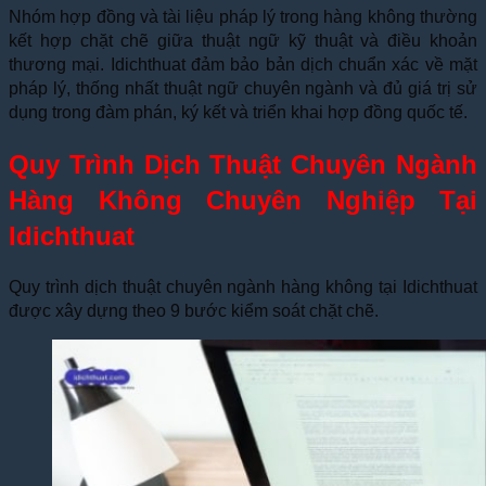
Nhóm hợp đồng và tài liệu pháp lý trong hàng không thường
kết hợp chặt chẽ giữa thuật ngữ kỹ thuật và điều khoản
thương mại. Idichthuat đảm bảo bản dịch chuẩn xác về mặt
pháp lý, thống nhất thuật ngữ chuyên ngành và đủ giá trị sử
dụng trong đàm phán, ký kết và triển khai hợp đồng quốc tế.
Quy Trình Dịch Thuật Chuyên Ngành
Hàng Không Chuyên Nghiệp Tại
Idichthuat
Quy trình dịch thuật chuyên ngành hàng không tại Idichthuat
được xây dựng theo 9 bước kiểm soát chặt chẽ.