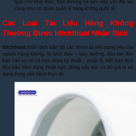
quả cho khai thác, bảo dưỡng và làm việc với đối tác
cũng như cơ quan quản lý hàng không quốc tế.
Các Loại Tài Liệu Hàng Không
Thường Được Idichthuat Nhận Dịch
Idichthuat
nhận dịch toàn bộ các nhóm tài liệu trọng yếu của
ngành hàng không, từ khai thác – bảo dưỡng, đào tạo đến
báo cáo sự cố và hợp đồng kỹ thuật – pháp lý. Mỗi bản dịch
đều bảo đảm đúng thuật ngữ, đúng cấu trúc và đủ giá trị sử
dụng trong vận hành thực tế.