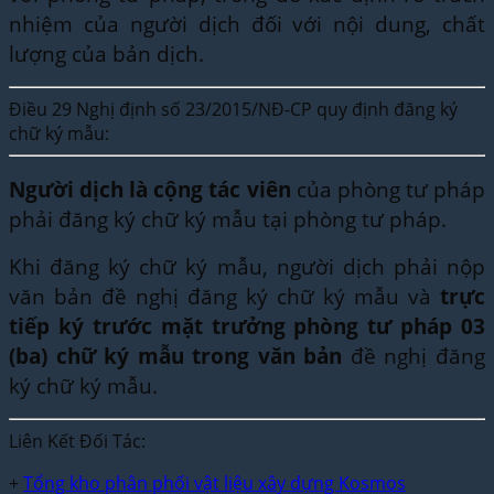
nhiệm của người dịch đối với nội dung, chất
lượng của bản dịch.
Điều 29 Nghị định số 23/2015/NĐ-CP quy định đăng ký
chữ ký mẫu:
Người dịch là cộng tác viên
của phòng tư pháp
phải đăng ký chữ ký mẫu tại phòng tư pháp.
Khi đăng ký chữ ký mẫu, người dịch phải nộp
văn bản đề nghị đăng ký chữ ký mẫu và
trực
tiếp ký trước mặt trưởng phòng tư pháp 03
(ba) chữ ký mẫu trong văn bản
đề nghị đăng
ký chữ ký mẫu.
Liên Kết Đối Tác:
+
Tổng kho phân phối vật liệu xây dựng Kosmos