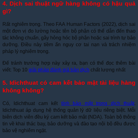
4. Dịch sai thuật ngữ hàng không có hậu quả
gì?
Rất nghiêm trọng. Theo FAA Human Factors (2022), dịch sai
một đơn vị đo lường hoặc tên bộ phận có thể dẫn đến thao
tác không chuẩn, gây hỏng hóc bộ phận hoặc sai trình tự bảo
dưỡng. Điều này tiềm ẩn nguy cơ tai nạn và trách nhiệm
pháp lý nghiêm trọng.
Để tránh trường hợp này xảy ra, bạn có thể đọc thêm bài
viết:
Top 10
giải pháp đánh giá bản dịch
chất lượng nhất
5. Idichthuat có cam kết bảo mật tài liệu hàng
không không?
Có, Idichthuat cam kết
tính bảo mật trong dịch thuật
.
Idichthuat áp dụng hệ thống quản lý dữ liệu riêng biệt. Mỗi
biên dịch viên đều ký cam kết bảo mật (NDA). Toàn bộ thông
tin về khai thác bay, bảo dưỡng và đào tạo nội bộ đều được
bảo vệ nghiêm ngặt.