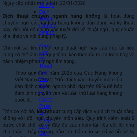
Ngày cập nhật mới nhất: 22/01/2026
Xã Hội
Dịch
Dịch thuật chuyên ngành hàng không
là hoạt động
Thuật
chuyển ngữ các tài liệu hàng không dân dụng và kỹ thuật
Chuyên
bay, đòi hỏi độ chính xác tuyệt đối về thuật ngữ, quy chuẩn
Ngành
khai thác và nội dung pháp lý.
–
Khoa
Chỉ một sai lệch nhỏ trong thuật ngữ hay cấu trúc tài liệu
Học
cũng có thể làm sai quy trình, kéo theo rủi ro an toàn bay và
Kỹ
trách nhiệm pháp lý nghiêm trọng.
Thuật
Dịch
Theo quy định năm 2025 của Cục Hàng không
Văn
Việt Nam (CAAV): “Độ chính xác chuyên môn của
Bản
bản dịch chuyên ngành phải đạt trên 99% để bảo
Hành
đảm tính nguyên vẹn và tuân thủ luật hàng không
Chính
quốc tế.”
Pháp
Trên cơ sở đó,
Idichthuat
cung cấp dịch vụ dịch thuật hàng
Lý –
không với đội ngũ chuyên môn sâu. Quy trình kiểm soát 9
Pháp
bước chặt chẽ, xử lý đầy đủ các nhóm tài liệu cốt lõi như
Luật
khai thác – bảo dưỡng, đào tạo, báo cáo sự cố và hồ sơ kỹ
Dịch