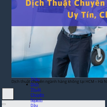
Thuật
Trò
Chơi
Điện
Tử
Dịch
Thuật
Toán
Học
Dịch
Thuật
Xây
Dựng,
Hồ Sơ
Dự
Thầu
Dịch thuật chuyên ngành hàng không tại HCM – Hà N
Dịch
Thuật
Chuyên
Ngành
Dầu