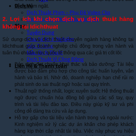
Dịch Vụ
vệ nghiêm ngặt.
Dịch Thuật Phim – Phụ Đề Video Clip
2. Lợi ích khi chọn dịch vụ dịch thuật hàng
Dịch Vụ Hợp Pháp Hóa Lãnh Sự
Blog
không tại Idichthuat
Tuyển Dụng
Chia Sẻ Kinh Nghiệm
Sử dụng dịch vụ dịch thuật chuyên ngành hàng không tại
Góc Tự Học
Idichthuat giúp doanh nghiệp chủ động trong vận hành và
Mẫu Dịch Thuật
tuân thủ chuẩn mực quốc tế thông qua các giá trị cốt lõi:
Dịch Thuật Vì Cộng Đồng
Bản dịch đạt chuẩn khai thác và bảo dưỡng: Tài liệu
Liên Hệ & Thanh toán
được bảo đảm phù hợp cho công tác huấn luyện, vận
hành và bảo trì. Nhờ đó, doanh nghiệp hạn chế rủi ro
phát sinh do sai thuật ngữ hoặc sai quy trình.
Thuật ngữ thống nhất, logic xuyên suốt: Hệ thống thuật
ngữ được chuẩn hóa đồng bộ giữa các sổ tay, quy
trình và tài liệu đào tạo. Điều này giúp kỹ sư và phi
công dễ dàng tra cứu và áp dụng.
Hỗ trợ gấp cho tài liệu vận hành trong và ngoài nước:
Kinh nghiệm xử lý các dự án khẩn cho phép khách
hàng kịp thời cập nhật tài liệu. Việc này phục vụ hiệu