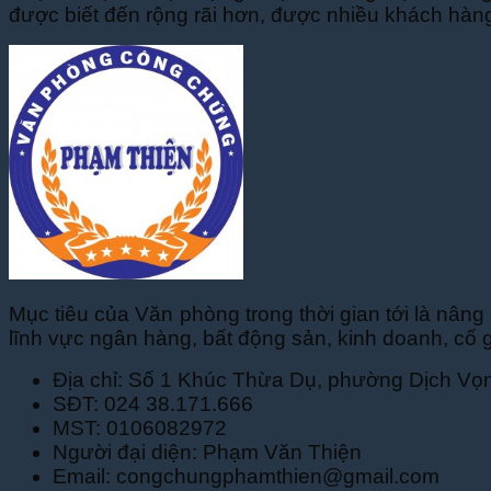
được biết đến rộng rãi hơn, được nhiều khách hàng
Mục tiêu của Văn phòng trong thời gian tới là nâng
lĩnh vực ngân hàng, bất động sản, kinh doanh, cố g
Địa chỉ: Số 1 Khúc Thừa Dụ, phường Dịch Vọ
SĐT: 024 38.171.666
MST: 0106082972
Người đại diện: Phạm Văn Thiện
Email: congchungphamthien@gmail.com