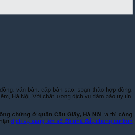
đồng, văn bản, cấp bản sao, soạn thảo hợp đồng,
Liêm, Hà Nội. Với chất lượng dịch vụ đảm bảo uy tín,
ông chứng ở quận Cầu Giấy, Hà Nội
ra thì
công
nhận
dịch vụ sang tên sổ đỏ nhà đất, chung cư trọn