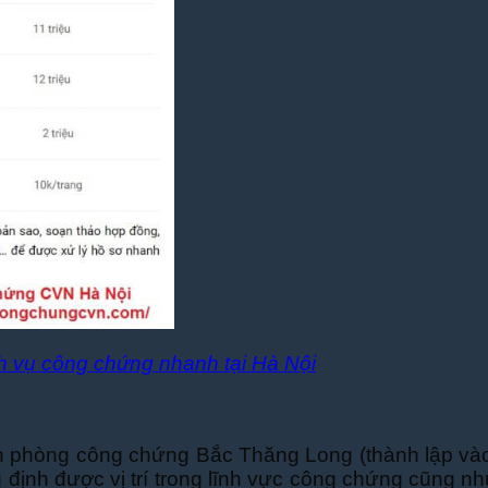
h vụ công chứng nhanh tại Hà Nội
 phòng công chứng Bắc Thăng Long (thành lập và
ịnh được vị trí trong lĩnh vực công chứng cũng n