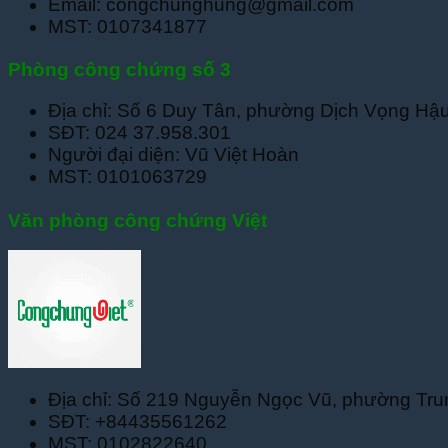
Email: congchunghung@gmail.com
MST: 0107341877
Phòng công chứng số 3
Địa chỉ: Số 6 Duy Tân, phường Dịch Vọng Hậ
SĐT: 024 37.958.301
Người đại diện: Vũ Việt Hoàn
MST: 0101063729
Văn phòng công chứng Việt
Địa chỉ: Số 219 Nguyễn Ngọc Vũ, phường Tru
SĐT: +84435561262
MST: 0102822640