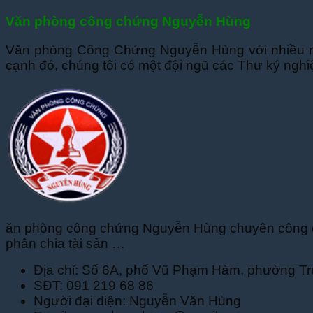
Văn phòng công chứng Nguyễn Hùng
Văn phòng Công Chứng Nguyễn Hùng với nhiều năm
cạnh đó, chúng tôi có một đội ngũ các Thư ký nghiệp
ăn phòng công chứng Nguyễn Hùng chuyên công chứn
phân chia tài sản …
Địa chỉ: Số 6A, phố Vũ Phạm Hàm, phường T
SĐT: 091 219 68 86
Người đại diện: Nguyễn Văn Hùng