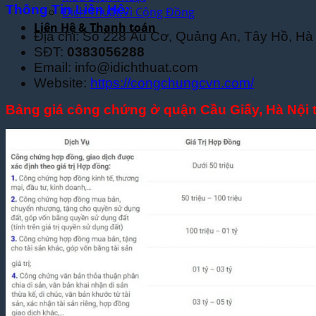
Thông Tin Liên Hệ:
Dịch Thuật Vì Cộng Đồng
Liên Hệ & Thanh toán
Địa chỉ: Số 228 Âu Cơ, Quảng An, Tây Hồ, Hà
SĐT:
0383056288
Email: info@idichthuat.com
Website:
https://congchungcvn.com/
Bảng giá công chứng ở quận Cầu Giấy, Hà Nội