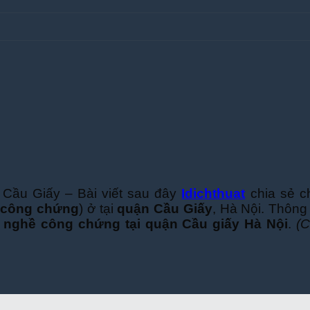
Cầu Giấy – Bài viết sau đây
Idichthuat
chia sẻ c
 công chứng
) ở tại
quận Cầu Giấy
, Hà Nội. Thông 
 nghề công chứng tại quận Cầu giấy Hà Nội
.
(C