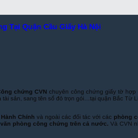
g Tại Quận Cầu Giấy Hà Nội
 Công chứng CVN
chuyên công chứng giấy tờ hợp 
ia tài sản, sang tên sổ đỏ trọn gói…tại quận Bắc Từ 
 Hành Chính
và ngoài các đối tác với các
phòng c
 văn phòng công chứng trên cả nước.
Và CVN 