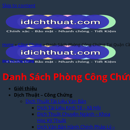
Skip to content
Home
»
Công Chứng
»
Danh Sách Phòng Công Chứng Tại Quận Cầ
Dịch Vụ Công Chứng
Danh Sách Phòng Công Chứn
Giới thiệu
Dịch Thuật – Công Chứng
Dịch Thuật Tài Liệu Văn Bản
Dịch Tài Liệu Kinh Tế – Xã Hội
Dịch Thuật Chuyên Ngành – Khoa
Học Kỹ Thuật
Dịch Văn Bản Hành Chính Pháp Lý –