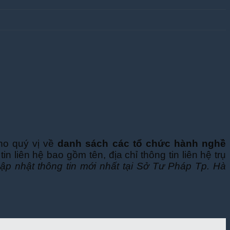
ho quý vị về
danh sách các tổ chức hành nghề
tin liên hệ bao gồm tên, địa chỉ thông tin liên hệ trụ
ập nhật thông tin mới nhất tại Sở Tư Pháp Tp. Hà