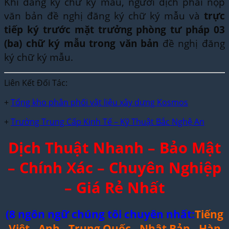
Khi đăng ký chữ ký mẫu, người dịch phải nộp
văn bản đề nghị đăng ký chữ ký mẫu và
trực
tiếp ký trước mặt trưởng phòng tư pháp 03
(ba) chữ ký mẫu trong văn bản
đề nghị đăng
ký chữ ký mẫu.
Liên Kết Đối Tác:
+
Tổng kho phân phối vật liệu xây dựng Kosmos
+
Trường Trung Cấp Kinh Tế – Kỹ Thuật Bắc Nghệ An
Dịch Thuật Nhanh – Bảo Mật
– Chính Xác – Chuyên Nghiệp
– Giá Rẻ Nhất
(8 ngôn ngữ chúng tôi chuyên nhất:
Tiếng
Việt - Anh - Trung Quốc - Nhật Bản - Hàn