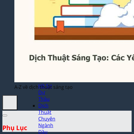
Thuật
Trò
Chơi
Điện
Tử
Dịch
Thuật
Toán
Học
Dịch
Thuật
Xây
Dựng,
Hồ Sơ
A-Z về dịch thuật sáng tạo
Dự
Thầu
Dịch
Thuật
Chuyên
Ngành
Phụ Lục
Dầu