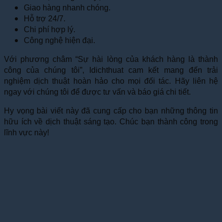
Giao hàng nhanh chóng.
Hỗ trợ 24/7.
Chi phí hợp lý.
Công nghệ hiện đại.
Với phương châm “Sự hài lòng của khách hàng là thành
công của chúng tôi”, Idichthuat cam kết mang đến trải
nghiệm dịch thuật hoàn hảo cho mọi đối tác. Hãy liên hệ
ngay với chúng tôi để được tư vấn và báo giá chi tiết.
Hy vọng bài viết này đã cung cấp cho bạn những thông tin
hữu ích về dịch thuật sáng tạo. Chúc bạn thành công trong
lĩnh vực này!