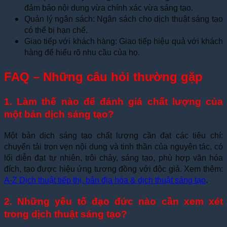
đảm bảo nội dung vừa chính xác vừa sáng tạo.
Quản lý ngân sách: Ngân sách cho dịch thuật sáng tạo
có thể bị hạn chế.
Giao tiếp với khách hàng: Giao tiếp hiệu quả với khách
hàng để hiểu rõ nhu cầu của họ.
FAQ – Những câu hỏi thường gặp
1. Làm thế nào để đánh giá chất lượng của
một bản dịch sáng tạo?
Một bản dịch sáng tạo chất lượng cần đạt các tiêu chí:
chuyển tải trọn vẹn nội dung và tinh thần của nguyên tác, có
lối diễn đạt tự nhiên, trôi chảy, sáng tạo, phù hợp văn hóa
đích, tạo được hiệu ứng tương đồng với độc giả. Xem thêm:
A-Z Dịch thuật tiếp thị, bản địa hóa & dịch thuật sáng tạo
.
2. Những yếu tố đạo đức nào cần xem xét
trong dịch thuật sáng tạo?