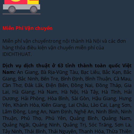
Miễn Phí Vận chuyển
Miễn phí vận chuyểntrong nội thành Hà Nội và các đơn
hàng thỏa điều kiện vận chuyển miễn phí của
IDICHTHUAT.
Dịch vụ dịch thuật ở 63 tỉnh thành toàn quốc Việt
Nam:
An Giang, Bà Rịa-Vũng Tàu, Bạc Liêu, Bắc Kạn, Bắc
Giang, Bắc Ninh, Bến Tre, Bình Định, Bình Thuận, Cà Mau,
Cần Thơ, Đắk Lắk, Điện Biên, Đồng Nai, Đồng Tháp, Gia
Lai, Hà Giang, Hà Nam, Hà Nội, Hà Tây, Hà Tĩnh, Hải
Dương, Hải Phòng, Hòa Bình, Sài Gòn, Hậu Giang, Hưng
Yên, Khánh Hòa, Kiên Giang, Lai Châu, Lào Cai, Lạng Sơn,
Lâm Đồng, Long An, Nam Định, Nghệ An, Ninh Bình, Ninh
Thuận, Phú Thọ, Phú Yên, Quảng Bình, Quảng Nam,
Quảng Ngãi, Quảng Ninh, Quảng Trị, Sóc Trăng, Sơn La,
Tây Ninh, Thái Bình, Thái Nguyên, Thanh Hóa, Thừa Thiên