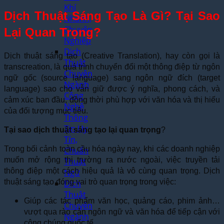
Khí
Dịch Thuật Sáng Tạo Là Gì? Tại Sao
Nhanh,
Chuyên
Lại Quan Trọng?
Nghiệp
Dịch
Dịch thuật sáng tạo (Creative Translation), hay còn gọi là
Thuật
transcreation, là quá trình chuyển đổi một thông điệp từ ngôn
Chuyên
ngữ gốc (source language) sang ngôn ngữ đích (target
Ngành
language) sao cho vẫn giữ được ý nghĩa, phong cách, và
Công
cảm xúc ban đầu, đồng thời phù hợp với văn hóa và thị hiếu
Nghệ
của đối tượng mục tiêu.
Thông
Tin Uy
Tại sao dịch thuật sáng tạo lại quan trọng
?
Tín,
Trong bối cảnh toàn cầu hóa ngày nay, khi các doanh nghiệp
Chuẩn
muốn mở rộng thị trường ra nước ngoài, việc truyền tải
Thuật
thông điệp một cách hiệu quả là vô cùng quan trọng. Dịch
Ngữ
thuật sáng tạo đóng vai trò quan trọng trong việc:
Dịch
Thuật
Giúp các tác phẩm văn học, quảng cáo, phim ảnh…
Chuyên
vượt qua rào cản ngôn ngữ và văn hóa để tiếp cận với
Ngành
công chúng quốc tế.