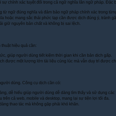
 sự chính xác tuyệt đối trong cả ngữ nghĩa lẫn ngữ pháp. Đặc b
g từ ngữ đúng nghĩa và đảm bảo ngữ pháp chính xác trong từn
hĩa hoặc mang sắc thái phức tạp cần được dịch đúng ý, tránh gâ
ải giữ nguyên bản chất và không bị sai lệch.
 thuật hiệu quả cần:
c, giúp người dùng tiết kiệm thời gian khi cần bản dịch gấp.
ch được một lượng lớn tài liệu cùng lúc mà vẫn duy trì được ch
người dùng. Công cụ dịch cần có:
àng, dễ hiểu giúp người dùng dễ dàng tìm thấy và sử dụng các t
 trên cả web, mobile và desktop, mang lại sự tiện lợi tối đa.
ễ dàng thao tác mà không gặp phải khó khăn.