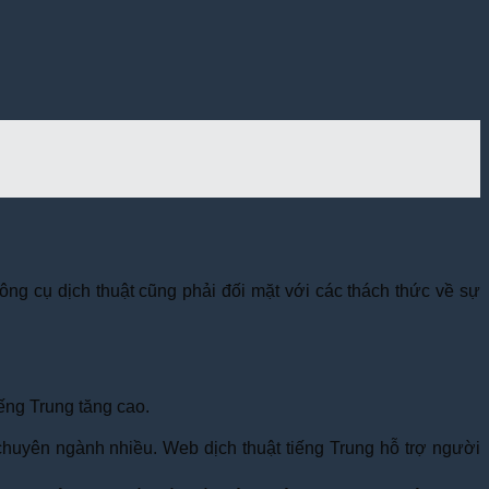
ng cụ dịch thuật cũng phải đối mặt với các thách thức về sự
iếng Trung tăng cao.
 chuyên ngành nhiều. Web dịch thuật tiếng Trung hỗ trợ người