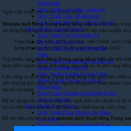
Pháp Luật
Dịch Thuật Luận Văn – Luận Án
Ngày cập nhật mới nhất: 03/02/2025
Dịch Thuật Toàn Bộ Website
Dịch Thuật Bệnh Án – Hồ Sơ Thuốc
Website dịch tiếng Trung sang tiếng Việt
là một công cụ trự
Dịch Thuật Chuyên Ngành
sử dụng công nghệ dịch máy để phân tích văn bản nguồn và t
Dịch Thuật Trò Chơi Điện Tử
Dịch Thuật Toán Học
Theo báo cáo năm 2023 của Học viện Chính sách Châu 
Dịch Thuật Xây Dựng, Hồ Sơ Dự
song phương đạt 230,2 tỷ đô la Mỹ trong năm 2022”.
Thầu
Tuy nhiên, việc
dịch tiếng Trung sang tiếng Việt
vẫn đối mặt 
Dịch Thuật Chuyên Ngành Dầu Khí
giao diện người dùng, tính năng, bảo mật và chi phí cũng đóng
Nhanh, Chuyên Nghiệp
Dịch Thuật Chuyên Ngành Công
Các công cụ dịch tiếng Trung sang tiếng Việt phổ biến hiện 
Nghệ Thông Tin Uy Tín, Chuẩn
đến những tính năng hỗ trợ người dùng dịch thuật nhanh chóng
Thuật Ngữ
người sử dụng.
Dịch Thuật Chuyên Ngành Mỹ Phẩm
Chuyên Nghiệp
Để sử dụng các công cụ này hiệu quả, bạn cần chuẩn bị dữ li
Dịch Thuật Công Chứng
tra và chỉnh sửa bản dịch để đảm bảo chất lượng cuối cùng.
Dịch Thuật Công Chứng Lấy Ngay
Để tìm hiểu chi tiết về các
Tại Hà Nội
website dịch thuật tiếng Trung sa
Dịch Vụ Công Chứng Nhanh Theo