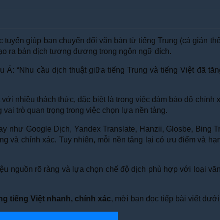
c tuyến giúp bạn chuyển đổi văn bản từ tiếng Trung (cả giản th
ạo ra bản dịch tương đương trong ngôn ngữ đích.
Á: “Nhu cầu dịch thuật giữa tiếng Trung và tiếng Việt đã tă
với nhiều thách thức, đặc biệt là trong việc đảm bảo độ chính x
 vai trò quan trọng trong việc chọn lựa nền tảng.
nay như Google Dịch, Yandex Translate, Hanzii, Glosbe, Bing Tr
 và chính xác. Tuy nhiên, mỗi nền tảng lại có ưu điểm và hạn c
ệu nguồn rõ ràng và lựa chọn chế độ dịch phù hợp với loại vă
ng tiếng Việt nhanh, chính xác
, mời bạn đọc tiếp bài viết dưới