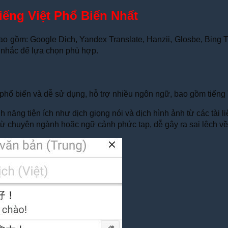
iếng Việt Phổ Biến Nhất
bao gồm: Google Dịch, Yandex Translate, Hanzii, Glosbe, Bing Tr
 nhắc để lựa chọn phù hợp.
phổ biến và dễ sử dụng, hỗ trợ nhiều ngôn ngữ, bao gồm tiếng T
năng tiện ích như dịch giọng nói và dịch hình ảnh từ các tài liệ
ừ chuyên ngành hoặc ngữ cảnh phức tạp, dễ gây ra sai lệch về