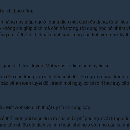
ữu ích, bao gồm:
h năng này giúp người dùng dịch một cách đa dạng, từ tài liệu v
y không chỉ giúp dịch mà còn hỗ trợ người dùng học hỏi thêm v
 cụ có thể dịch thuật chính xác trong các lĩnh vực như kỹ thuậ
giao dịch trực tuyến. Một website dịch thuật uy tín sẽ:
u đều chú trọng vào việc bảo mật dữ liệu người dùng, tránh rủi r
 vệ an toàn tuyệt đối, tránh mọi nguy cơ bị rò rỉ hay truy cập 
ếu. Một website dịch thuật uy tín sẽ cung cấp:
 có thể miễn phí hoặc đưa ra các mức phí phù hợp với từng đố
cung cấp nhiều gói dịch vụ linh hoạt, phù hợp với nhu cầu cá n