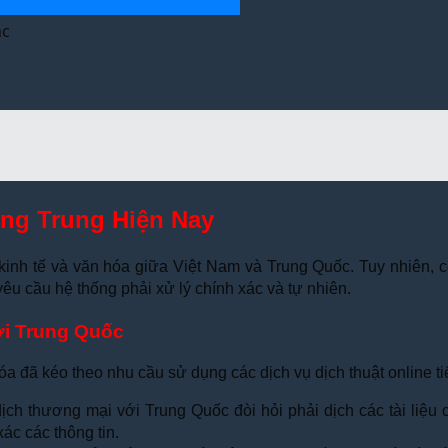
ác
ng Trung Hiện Nay
inh tế và văn hóa giữa Việt Nam và Trung Quốc. Tuy nhiên, cô
êu cầu hệ thống phải xử lý chính xác và tự nhiên.
ới Trung Quốc
óa đã kéo theo nhu cầu sử dụng các dịch vụ dịch thuật online t
ịch thương mại với Trung Quốc đòi hỏi phải dịch các tài liệu
ác các thông tin.