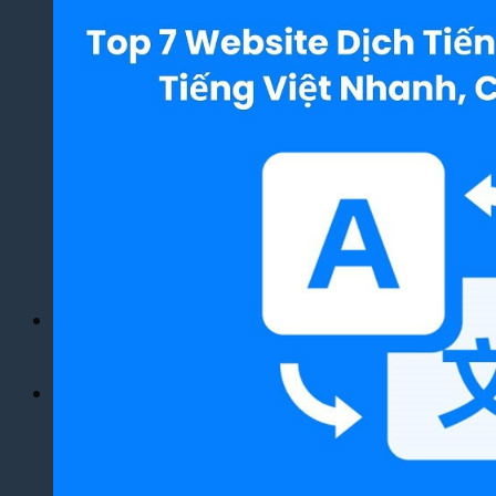
Yêu Cầu
Dịch Thuật Báo Cáo Tài Chính
Dịch Thuật Hợp Đồng Nhanh Chóng
Dịch Thuật Bảng Điểm Học Bạ
Dịch Thuật Giấy Khai Sinh, Hộ Khẩu
Dịch Thuật Đa Ngôn Ngữ
Dịch Thuật Tiếng Anh
Dịch Thuật Tiếng Trung Quốc
Dịch Thuật Tiếng Nhật Bản
Dịch Thuật Tiếng Hàn Quốc
Dịch Thuật Tiếng Pháp
Dịch Thuật Tiếng Đức
Dịch Thuật Tiếng Nga
Dịch Vụ
Dịch Thuật Phim – Phụ Đề Video Clip
Dịch Vụ Hợp Pháp Hóa Lãnh Sự
Blog
Tuyển Dụng
Chia Sẻ Kinh Nghiệm
Góc Tự Học
Mẫu Dịch Thuật