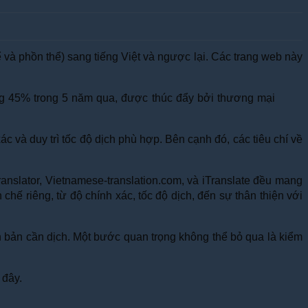
ể và phồn thể) sang tiếng Việt và ngược lại. Các trang web này
ng 45% trong 5 năm qua, được thúc đẩy bởi thương mại
ác và duy trì tốc độ dịch phù hợp. Bên cạnh đó, các tiêu chí về
anslator, Vietnamese-translation.com, và iTranslate đều mang
hế riêng, từ độ chính xác, tốc độ dịch, đến sự thân thiện với
n bản cần dịch. Một bước quan trọng không thể bỏ qua là kiểm
 đây.