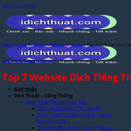
Skip to content
Home
»
Chia Sẻ Kinh Nghiệm Dịch Thuật
»
Top 7 Website Dịch Ti
Chia Sẻ Kinh Nghiệm Dịch Thuật
Top 7 Website Dịch Tiếng T
Giới thiệu
Dịch Thuật – Công Chứng
Dịch Thuật Tài Liệu Văn Bản
Dịch Tài Liệu Kinh Tế – Xã Hội
Dịch Thuật Chuyên Ngành – Khoa
Học Kỹ Thuật
Dịch Văn Bản Hành Chính Pháp Lý –