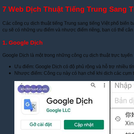
7 Web Dịch Thuật Tiếng Trung Sang T
Các công cụ dịch thuật tiếng Trung sang tiếng Việt phổ biến 
cụ sẽ có những ưu điểm và nhược điểm riêng, bạn có thể cân
1. Google Dịch
Google Dịch là một trong những công cụ dịch thuật trực tuyến 
Ưu điểm: Google Dịch có độ phủ rộng và hỗ trợ nhiều tính 
Nhược điểm: Công cụ này có hạn chế khi dịch các cụm t