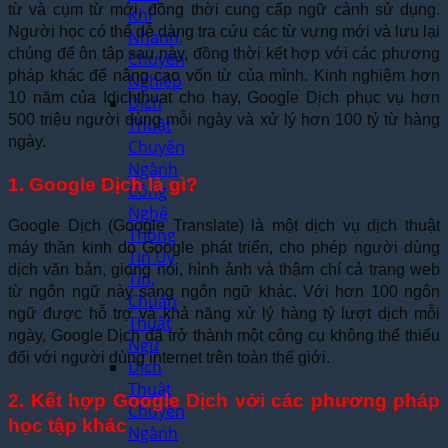
từ và cụm từ mới, đồng thời cung cấp ngữ cảnh sử dụng.
Khí
Người học có thể dễ dàng tra cứu các từ vựng mới và lưu lại
Nhanh,
chúng để ôn tập sau này, đồng thời kết hợp với các phương
Chuyên
pháp khác để nâng cao vốn từ của mình. Kinh nghiệm hơn
Nghiệp
10 năm của Idichthuat cho hay, Google Dịch phục vụ hơn
Dịch
500 triệu người dùng mỗi ngày và xử lý hơn 100 tỷ từ hàng
Thuật
ngày.
Chuyên
Ngành
1. Google Dịch là gì?
Công
Nghệ
Google Dịch (Google Translate) là một dịch vụ dịch thuật
Thông
máy thần kinh do Google phát triển, cho phép người dùng
Tin Uy
dịch văn bản, giọng nói, hình ảnh và thậm chí cả trang web
Tín,
từ ngôn ngữ này sang ngôn ngữ khác. Với hơn 100 ngôn
Chuẩn
ngữ được hỗ trợ và khả năng xử lý hàng tỷ lượt dịch mỗi
Thuật
ngày, Google Dịch đã trở thành một công cụ không thể thiếu
Ngữ
đối với người dùng internet trên toàn thế giới.
Dịch
Thuật
2. Kết hợp Google Dịch với các phương pháp
Chuyên
học tập khác
Ngành