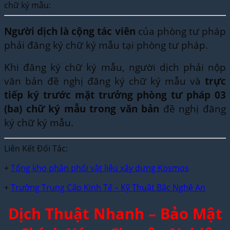
chữ ký mẫu:
Người dịch là cộng tác viên
của phòng tư pháp
phải đăng ký chữ ký mẫu tại phòng tư pháp.
Khi đăng ký chữ ký mẫu, người dịch phải nộp
văn bản đề nghị đăng ký chữ ký mẫu và
trực
tiếp ký trước mặt trưởng phòng tư pháp 03
(ba) chữ ký mẫu trong văn bản
đề nghị đăng
ký chữ ký mẫu.
Liên Kết Đối Tác:
+
Tổng kho phân phối vật liệu xây dựng Kosmos
+
Trường Trung Cấp Kinh Tế – Kỹ Thuật Bắc Nghệ An
Dịch Thuật Nhanh – Bảo Mật