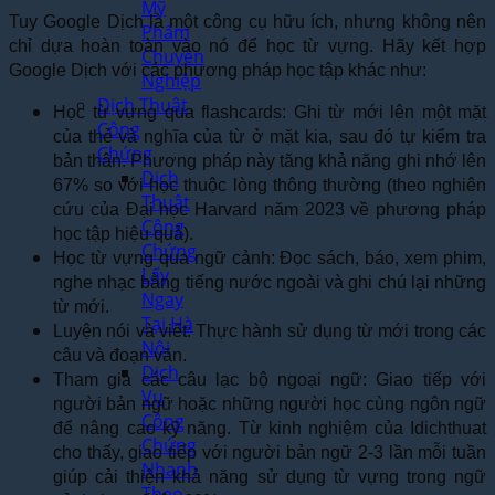
Mỹ
Tuy Google Dịch là một công cụ hữu ích, nhưng không nên
Phẩm
chỉ dựa hoàn toàn vào nó để học từ vựng. Hãy kết hợp
Chuyên
Google Dịch với các phương pháp học tập khác như:
Nghiệp
Dịch Thuật
Học từ vựng qua flashcards: Ghi từ mới lên một mặt
Công
của thẻ và nghĩa của từ ở mặt kia, sau đó tự kiểm tra
Chứng
bản thân.
Phương pháp này tăng khả năng ghi nhớ lên
Dịch
67% so với học thuộc lòng thông thường (theo nghiên
Thuật
cứu của Đại học Harvard năm 2023 về phương pháp
Công
học tập hiệu quả).
Chứng
Học từ vựng qua ngữ cảnh: Đọc sách, báo, xem phim,
Lấy
nghe nhạc bằng tiếng nước ngoài và ghi chú lại những
Ngay
từ mới.
Tại Hà
Luyện nói và viết: Thực hành sử dụng từ mới trong các
Nội
câu và đoạn văn.
Dịch
Tham gia các câu lạc bộ ngoại ngữ: Giao tiếp với
Vụ
người bản ngữ hoặc những người học cùng ngôn ngữ
Công
để nâng cao kỹ năng. Từ kinh nghiệm của Idichthuat
Chứng
cho thấy, g
iao tiếp với người bản ngữ 2-3 lần mỗi tuần
Nhanh
giúp cải thiện khả năng sử dụng từ vựng trong ngữ
Theo