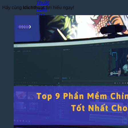
Thuật
Hãy cùng
Idichthuat
tìm hiểu ngay!
Luận
Văn –
Luận
Án
Dịch
Thuật
Toàn
Bộ
Website
Dịch
Thuật
Bệnh
Án –
Hồ Sơ
Thuốc
Dịch Thuật
Chuyên
Ngành
Dịch