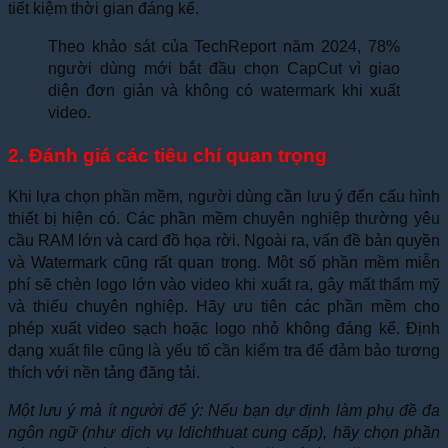
tiết kiệm thời gian đáng kể.
Theo khảo sát của TechReport năm 2024, 78%
người dùng mới bắt đầu chọn CapCut vì giao
diện đơn giản và không có watermark khi xuất
video.
2. Đánh giá các tiêu chí quan trọng
Khi lựa chọn phần mềm, người dùng cần lưu ý đến cấu hình
thiết bị hiện có. Các phần mềm chuyên nghiệp thường yêu
cầu RAM lớn và card đồ họa rời. Ngoài ra, vấn đề bản quyền
và Watermark cũng rất quan trọng. Một số phần mềm miễn
phí sẽ chèn logo lớn vào video khi xuất ra, gây mất thẩm mỹ
và thiếu chuyên nghiệp. Hãy ưu tiên các phần mềm cho
phép xuất video sạch hoặc logo nhỏ không đáng kể. Định
dạng xuất file cũng là yếu tố cần kiểm tra để đảm bảo tương
thích với nền tảng đăng tải.
Một lưu ý mà ít người để ý: Nếu bạn dự định làm phụ đề đa
ngôn ngữ (như dịch vụ Idichthuat cung cấp), hãy chọn phần