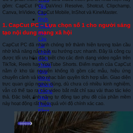
Yêu
gồm: CapCut PC, DaVinci Resolve, Shotcut, Clipchamp,
Cầu
Canva, InVideo, CapCut Mobile, InShot và KineMaster.
Dịch
1. CapCut PC – Lựa chọn số 1 cho người sáng
Thuật
Báo
tạo nội dung mạng xã hội
Cáo
Tài
CapCut PC đã nhanh chóng trở thành hiện tượng toàn cầu
Chính
nhờ khả năng nắm bắt xu hướng cực nhanh. Đây là công cụ
Dịch
được tối ưu hóa đặc biệt cho các định dạng video ngắn trên
Thuật
TikTok, Reels hay YouTube Shorts. Điểm mạnh của CapCut
Hợp
nằm ở kho tài nguyên khổng lồ gồm các mẫu, hiệu ứng
Đồng
chuyển cảnh và kho nhạc bản quyền tích hợp sẵn. Giao diện
Nhanh
trực quan giúp người dùng, dù chưa có nhiều kinh nghiệm,
Chóng
vẫn có thể tạo ra các video bắt mắt chỉ sau vài thao tác kéo
Dịch
thả. Đặc biệt, tính năng tự động tạo phụ đề của phần mềm
Thuật
này hoạt động rất hiệu quả với độ chính xác cao.
Bảng
Điểm
Học
Bạ