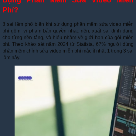
Phí?
3 sai lầm phổ biến khi sử dụng phần mềm sửa video miễn
phí gồm: vi phạm bản quyền nhạc nền, xuất sai định dạng
cho từng nền tảng, và hiểu nhầm về giới hạn của gói miễn
phí. Theo khảo sát năm 2024 từ Statista, 67% người dùng
phần mềm chỉnh sửa video miễn phí mắc ít nhất 1 trong 3 sai
lầm này.