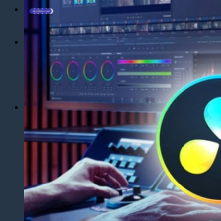
Dịch Vụ
Dịch Thuật Phim – Phụ Đề Video Clip
Dịch Vụ Hợp Pháp Hóa Lãnh Sự
Blog
Tuyển Dụng
Chia Sẻ Kinh Nghiệm
Góc Tự Học
Mẫu Dịch Thuật
Dịch Thuật Vì Cộng Đồng
Liên Hệ & Thanh toán