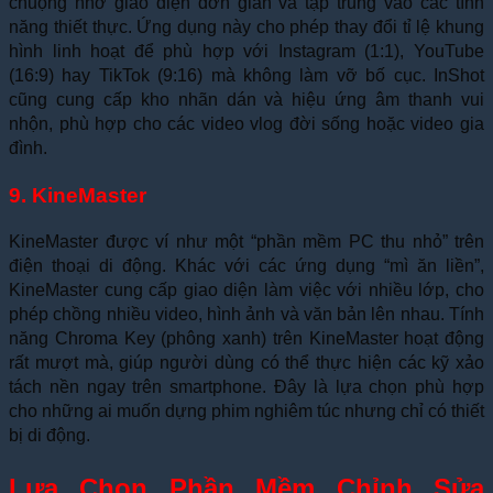
chuộng nhờ giao diện đơn giản và tập trung vào các tính
năng thiết thực. Ứng dụng này cho phép thay đổi tỉ lệ khung
hình linh hoạt để phù hợp với Instagram (1:1), YouTube
(16:9) hay TikTok (9:16) mà không làm vỡ bố cục. InShot
cũng cung cấp kho nhãn dán và hiệu ứng âm thanh vui
nhộn, phù hợp cho các video vlog đời sống hoặc video gia
đình.
9. KineMaster
KineMaster được ví như một “phần mềm PC thu nhỏ” trên
điện thoại di động. Khác với các ứng dụng “mì ăn liền”,
KineMaster cung cấp giao diện làm việc với nhiều lớp, cho
phép chồng nhiều video, hình ảnh và văn bản lên nhau. Tính
năng Chroma Key (phông xanh) trên KineMaster hoạt động
rất mượt mà, giúp người dùng có thể thực hiện các kỹ xảo
tách nền ngay trên smartphone. Đây là lựa chọn phù hợp
cho những ai muốn dựng phim nghiêm túc nhưng chỉ có thiết
bị di động.
Lựa Chọn Phần Mềm Chỉnh Sửa