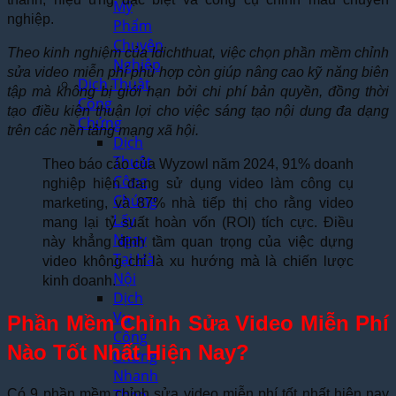
Mỹ
nghiệp.
Phẩm
Chuyên
Theo kinh nghiệm của Idichthuat, việc chọn phần mềm chỉnh
Nghiệp
sửa video miễn phí phù hợp còn giúp nâng cao kỹ năng biên
Dịch Thuật
tập mà không bị giới hạn bởi chi phí bản quyền, đồng thời
Công
tạo điều kiện thuận lợi cho việc sáng tạo nội dung đa dạng
Chứng
trên các nền tảng mạng xã hội.
Dịch
Thuật
Theo báo cáo của Wyzowl năm 2024, 91% doanh
Công
nghiệp hiện đang sử dụng video làm công cụ
Chứng
marketing, và 87% nhà tiếp thị cho rằng video
Lấy
mang lại tỷ suất hoàn vốn (ROI) tích cực. Điều
Ngay
này khẳng định tầm quan trọng của việc dựng
Tại Hà
video không chỉ là xu hướng mà là chiến lược
Nội
kinh doanh.
Dịch
Vụ
Phần Mềm Chỉnh Sửa Video Miễn Phí
Công
Nào Tốt Nhất Hiện Nay?
Chứng
Nhanh
Theo
Có 9 phần mềm chỉnh sửa video miễn phí tốt nhất hiện nay