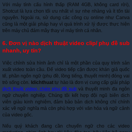
Với máy tính cấu hình thấp (RAM 4GB, không card rời),
Shotcut là lựa chọn tối ưu nhất vì sự nhẹ nhàng và ít tốn tài
nguyên. Ngoài ra, sử dụng các công cụ online như Canva
cũng là một giải pháp hay vì quá trình xử lý được thực hiện
trên máy chủ đám mây thay vì máy tính cá nhân.
6. Đơn vị nào dịch thuật video clip/ phụ đề sub
nhanh, uy tín?
Việc chỉnh sửa hình ảnh chỉ là một phần của quy trình sản
xuất video toàn cầu. Để video tiếp cận được khán giả quốc
tế, phần ngôn ngữ (phụ đề, lồng tiếng, thuyết minh) đóng vai
trò sống còn.
Idichthuat
tự hào là đơn vị cung cấp giải pháp
dịch thuật video, chèn phụ đề sub
và thuyết minh đa ngôn
ngữ chuyên nghiệp. Chúng tôi kết hợp đội ngũ biên dịch
viên giàu kinh nghiệm, đảm bảo bản dịch không chỉ chính
xác về ngữ nghĩa mà còn phù hợp với văn hóa và ngữ cảnh
của video gốc.
Nếu quý khách đang cần chuyển ngữ cho các video