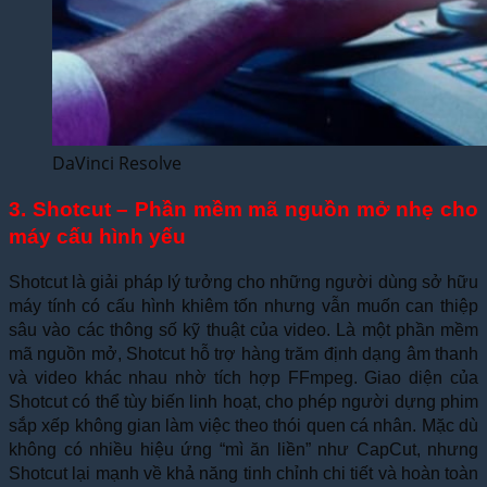
DaVinci Resolve
3. Shotcut – Phần mềm mã nguồn mở nhẹ cho
máy cấu hình yếu
Shotcut là giải pháp lý tưởng cho những người dùng sở hữu
máy tính có cấu hình khiêm tốn nhưng vẫn muốn can thiệp
sâu vào các thông số kỹ thuật của video. Là một phần mềm
mã nguồn mở, Shotcut hỗ trợ hàng trăm định dạng âm thanh
và video khác nhau nhờ tích hợp FFmpeg. Giao diện của
Shotcut có thể tùy biến linh hoạt, cho phép người dựng phim
sắp xếp không gian làm việc theo thói quen cá nhân. Mặc dù
không có nhiều hiệu ứng “mì ăn liền” như CapCut, nhưng
Shotcut lại mạnh về khả năng tinh chỉnh chi tiết và hoàn toàn