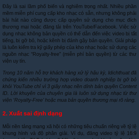
Đây là sai lầm phổ biến và nghiêm trọng nhất. Nhiều phần
mềm miễn phí cung cấp kho nhạc có sẵn, nhưng không phải
bài hát nào cũng được cấp quyền sử dụng cho mục đích
thương mại hoặc đăng tải trên YouTube/Facebook. Việc sử
dụng nhạc không bản quyền có thể dẫn đến việc video bị tắt
tiếng, bị gỡ bỏ, hoặc kênh bị đánh gậy bản quyền. Giải pháp
là luôn kiểm tra kỹ giấy phép của kho nhạc hoặc sử dụng các
nguồn nhạc “Royalty-free” (miễn phí bản quyền) từ các thư
viện uy tín.
Trong 10 năm hỗ trợ khách hàng xử lý hậu kỳ, Idichthuat đã
chứng kiến nhiều trường hợp video doanh nghiệp bị gỡ bỏ
khỏi YouTube chỉ vì 3 giây nhạc nền dính bản quyền Content
ID. Lời khuyên của chuyên gia là luôn sử dụng nhạc từ thư
viện ‘Royalty-Free’ hoặc mua bản quyền thương mại rõ ràng.
2. Xuất sai định dạng
Mỗi nền tảng mạng xã hội có những tiêu chuẩn riêng về tỷ lệ
khung hình và độ phân giải. Ví dụ, đăng video tỷ lệ 16:9