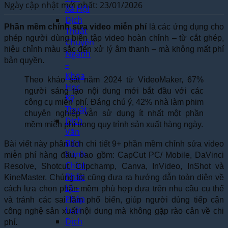
Ngày cập nhật mới nhất: 23/01/2026
Xã Hội
Dịch
Phần mềm chỉnh sửa video miễn phí
là các ứng dụng cho
Thuật
phép người dùng biên tập video hoàn chỉnh – từ cắt ghép,
Chuyên
hiệu chỉnh màu sắc đến xử lý âm thanh – mà không mất phí
Ngành
bản quyền.
–
Khoa
Theo khảo sát năm 2024 từ VideoMaker, 67%
Học
người sáng tạo nội dung mới bắt đầu với các
Kỹ
công cụ miễn phí. Đáng chú ý, 42% nhà làm phim
Thuật
chuyên nghiệp vẫn sử dụng ít nhất một phần
Dịch
mềm miễn phí trong quy trình sản xuất hàng ngày.
Văn
Bản
Bài viết này phân tích chi tiết 9+ phần mềm chỉnh sửa video
Hành
miễn phí hàng đầu, bao gồm: CapCut PC/ Mobile, DaVinci
Chính
Resolve, Shotcut, Clipchamp, Canva, InVideo, InShot và
Pháp
KineMaster. Chúng tôi cũng đưa ra hướng dẫn toàn diện về
Lý –
cách lựa chọn phần mềm phù hợp dựa trên nhu cầu cụ thể
Pháp
và tránh các sai lầm phổ biến, giúp người dùng tiếp cận
Luật
công nghệ sản xuất nội dung mà không gặp rào cản về chi
Dịch
phí.