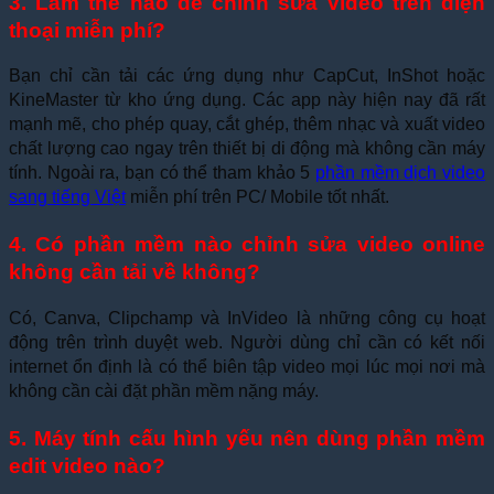
3. Làm thế nào để chỉnh sửa video trên điện
thoại miễn phí?
Bạn chỉ cần tải các ứng dụng như CapCut, InShot hoặc
KineMaster từ kho ứng dụng. Các app này hiện nay đã rất
mạnh mẽ, cho phép quay, cắt ghép, thêm nhạc và xuất video
chất lượng cao ngay trên thiết bị di động mà không cần máy
tính. Ngoài ra, bạn có thể tham khảo 5
phần mềm dịch video
sang tiếng Việt
miễn phí trên PC/ Mobile tốt nhất.
4. Có phần mềm nào chỉnh sửa video online
không cần tải về không?
Có, Canva, Clipchamp và InVideo là những công cụ hoạt
động trên trình duyệt web. Người dùng chỉ cần có kết nối
internet ổn định là có thể biên tập video mọi lúc mọi nơi mà
không cần cài đặt phần mềm nặng máy.
5. Máy tính cấu hình yếu nên dùng phần mềm
edit video nào?