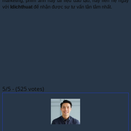
marketing, phim ảnh hay tài liệu đào tạo, hãy liên hệ ngay
với
Idichthuat
để nhận được sự tư vấn tận tâm nhất.
5/5 - (525 votes)