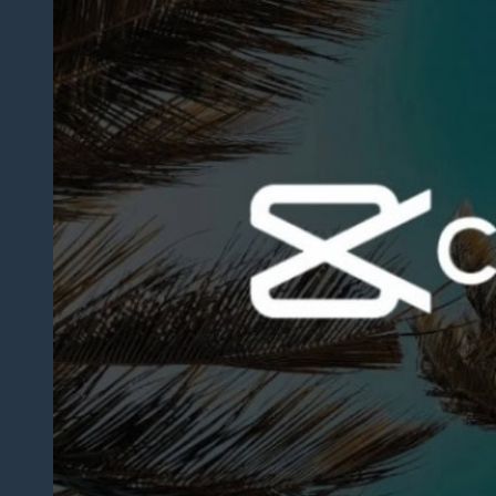
Dịch
Thuật
Giấy
Khai
Sinh,
Hộ
Khẩu
Dịch Thuật
Đa Ngôn
Ngữ
Dịch
Thuật
Tiếng
Anh
Dịch
Thuật
Tiếng
Trung
Quốc
Dịch