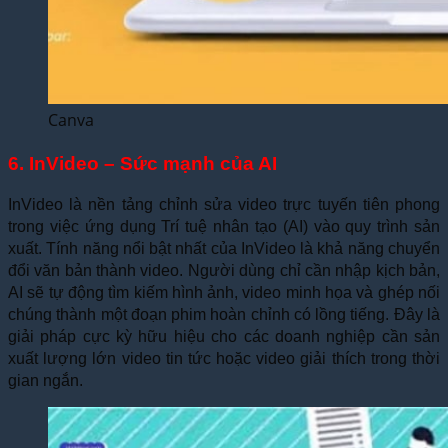
Canva
6. InVideo – Sức mạnh của AI
InVideo là nền tảng chỉnh sửa video trực tuyến tiên phong
trong việc ứng dụng Trí tuệ nhân tạo (AI) vào quy trình sản
xuất. Tính năng nổi bật nhất của InVideo là khả năng chuyển
đổi văn bản thành video. Người dùng chỉ cần nhập kịch bản,
AI sẽ tự động tìm kiếm hình ảnh, video minh họa và ghép nối
chúng thành một đoạn phim hoàn chỉnh có lồng tiếng. Đây là
giải pháp cực kỳ hữu hiệu cho các doanh nghiệp cần sản
xuất lượng lớn video tin tức hoặc video giải thích trong thời
gian ngắn.