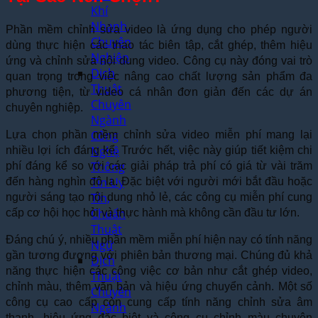
Khí
Nhanh,
Phần mềm chỉnh sửa video là ứng dụng cho phép người
Chuyên
dùng thực hiện các thao tác biên tập, cắt ghép, thêm hiệu
Nghiệp
ứng và chỉnh sửa nội dung video. Công cụ này đóng vai trò
Dịch
quan trọng trong việc nâng cao chất lượng sản phẩm đa
Thuật
phương tiện, từ video cá nhân đơn giản đến các dự án
Chuyên
chuyên nghiệp.
Ngành
Công
Lựa chọn phần mềm chỉnh sửa video miễn phí mang lại
Nghệ
nhiều lợi ích đáng kể. Trước hết, việc này giúp tiết kiệm chi
Thông
phí đáng kể so với các giải pháp trả phí có giá từ vài trăm
Tin Uy
đến hàng nghìn đô la. Đặc biệt với người mới bắt đầu hoặc
Tín,
người sáng tạo nội dung nhỏ lẻ, các công cụ miễn phí cung
Chuẩn
cấp cơ hội học hỏi và thực hành mà không cần đầu tư lớn.
Thuật
Đáng chú ý, nhiều phần mềm miễn phí hiện nay có tính năng
Ngữ
gần tương đương với phiên bản thương mại. Chúng đủ khả
Dịch
năng thực hiện các công việc cơ bản như cắt ghép video,
Thuật
chỉnh màu, thêm văn bản và hiệu ứng chuyển cảnh. Một số
Chuyên
công cụ cao cấp còn cung cấp tính năng chỉnh sửa âm
Ngành
thanh, hiệu ứng đặc biệt và công cụ chỉnh màu chuyên