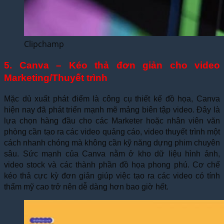
Clipchamp
5. Canva – Kéo thả đơn giản cho video
Marketing/Thuyết trình
Mặc dù xuất phát điểm là công cụ thiết kế đồ họa, Canva
hiện nay đã phát triển mạnh mẽ mảng biên tập video. Đây là
lựa chọn hàng đầu cho các Marketer hoặc nhân viên văn
phòng cần tạo ra các video quảng cáo, video thuyết trình một
cách nhanh chóng mà không cần kỹ năng dựng phim chuyên
sâu. Sức mạnh của Canva nằm ở kho dữ liệu hình ảnh,
video stock và các thành phần đồ họa phong phú. Cơ chế
kéo thả cực kỳ đơn giản giúp việc tạo ra các video có tính
thẩm mỹ cao trở nên dễ dàng hơn bao giờ hết.