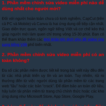
1. Phần mềm chỉnh sửa video miễn phí nào dễ
dùng nhất cho người mới?
Đối với người hoàn toàn chưa có kinh nghiệm, CapCut (trên
cả PC và Mobile) và Canva là hai ứng dụng dễ tiếp cận nhất.
Giao diện trực quan, ngôn ngữ tiếng Việt và cơ chế kéo thả
giúp người mới làm quen chỉ trong vòng 15-30 phút. Bạn có
thể tham khảo thêm các
khó khăn khi dịch phụ đề video clip
sang tiếng Việt
phổ biến nhất.
2. Phần mềm chỉnh sửa video miễn phí có an
toàn không?
Đa số các phần mềm được liệt kê trong bài viết này đều đến
từ các nhà phát triển uy tín và an toàn. Tuy nhiên, rủi ro
thường đến từ việc người dùng tải phần mềm từ các trang
web “lậu” hoặc các bản “crack”. Để đảm bảo an toàn dữ liệu,
hãy luôn tải phần mềm từ trang chủ chính thức hoặc các kho
ứng dụng như Microsoft Store, App Store, Google Play.