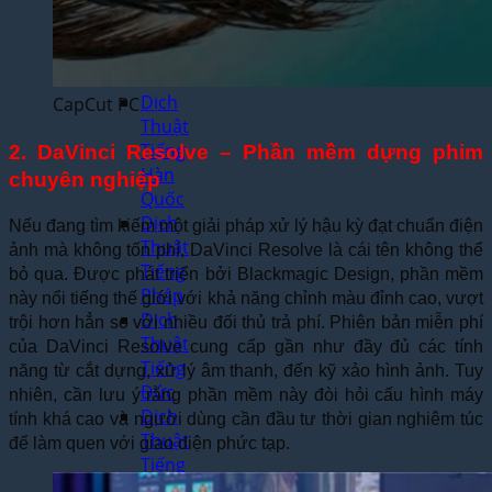
Thuật
Tiếng
Nhật
Bản
Dịch
CapCut PC
Thuật
Tiếng
2. DaVinci Resolve – Phần mềm dựng phim
Hàn
chuyên nghiệp
Quốc
Dịch
Nếu đang tìm kiếm một giải pháp xử lý hậu kỳ đạt chuẩn điện
Thuật
ảnh mà không tốn phí, DaVinci Resolve là cái tên không thể
Tiếng
bỏ qua. Được phát triển bởi Blackmagic Design, phần mềm
Pháp
này nổi tiếng thế giới với khả năng chỉnh màu đỉnh cao, vượt
Dịch
trội hơn hẳn so với nhiều đối thủ trả phí. Phiên bản miễn phí
Thuật
của DaVinci Resolve cung cấp gần như đầy đủ các tính
Tiếng
năng từ cắt dựng, xử lý âm thanh, đến kỹ xảo hình ảnh. Tuy
Đức
nhiên, cần lưu ý rằng phần mềm này đòi hỏi cấu hình máy
Dịch
tính khá cao và người dùng cần đầu tư thời gian nghiêm túc
Thuật
để làm quen với giao diện phức tạp.
Tiếng
Nga