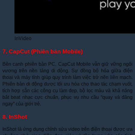
InVideo
7. CapCut (Phiên bản Mobile)
Bên cạnh phiên bản PC, CapCut Mobile vẫn giữ vững ngôi
vương trên nền tảng di động. Sự đồng bộ hóa giữa điện
thoại và máy tính giúp quy trình làm việc trở nên liền mạch.
Phiên bản di động được tối ưu hóa cho thao tác chạm vuốt,
tích hợp sẵn các công cụ làm đẹp, bộ lọc màu và khả năng
bắt beat nhạc cực chuẩn, phục vụ nhu cầu “quay và đăng
ngay” của giới trẻ.
8. InShot
InShot là ứng dụng chỉnh sửa video trên điện thoại được ưa