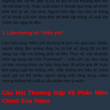
(ngang) lên TikTok (dọc 9:16) sẽ tạo ra hai khoảng đen lớn
rất mất thẩm mỹ. Hoặc xuất video ở Bitrate quá thấp sẽ khiến
hình ảnh bị vỡ, mờ nhạt. Người biên tập cần nắm rõ thông
số kỹ thuật của nền tảng đích để thiết lập thông số xuất file
chính xác ngay từ đầu.
3. Lầm tưởng về “Miễn phí”
Cần hiểu rằng “Miễn phí” thường đi kèm với giới hạn. Nhiều
người dùng lầm tưởng rằng họ có thể sử dụng tất cả tính
năng cao cấp mà không phải trả tiền. Thực tế, một số phần
mềm áp dụng mô hình “Freemium” – miễn phí các tính năng
cơ bản nhưng khóa các hiệu ứng đẹp, độ phân giải 4K hoặc
tính năng xuất file không nền. Việc không tìm hiểu kỹ chính
sách giá có thể khiến người dùng mất công dựng video
nhưng không thể xuất ra sản phẩm như ý muốn.
Câu Hỏi Thường Gặp Về Phần Mềm
Chỉnh Sửa Video