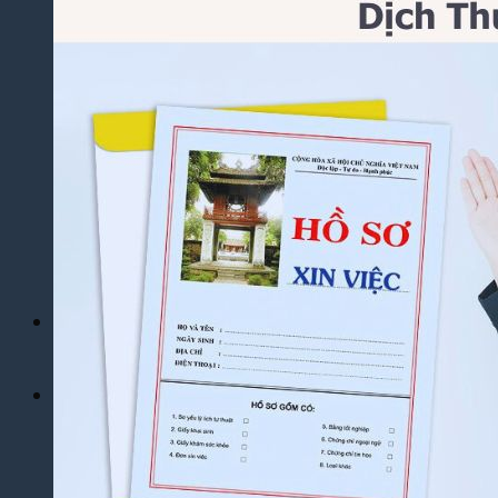
Yêu Cầu
Dịch Thuật Báo Cáo Tài Chính
Dịch Thuật Hợp Đồng Nhanh Chóng
Dịch Thuật Bảng Điểm Học Bạ
Dịch Thuật Giấy Khai Sinh, Hộ Khẩu
Dịch Thuật Đa Ngôn Ngữ
Dịch Thuật Tiếng Anh
Dịch Thuật Tiếng Trung Quốc
Dịch Thuật Tiếng Nhật Bản
Dịch Thuật Tiếng Hàn Quốc
Dịch Thuật Tiếng Pháp
Dịch Thuật Tiếng Đức
Dịch Thuật Tiếng Nga
Dịch Vụ
Dịch Thuật Phim – Phụ Đề Video Clip
Dịch Vụ Hợp Pháp Hóa Lãnh Sự
Blog
Tuyển Dụng
Chia Sẻ Kinh Nghiệm
Góc Tự Học
Mẫu Dịch Thuật