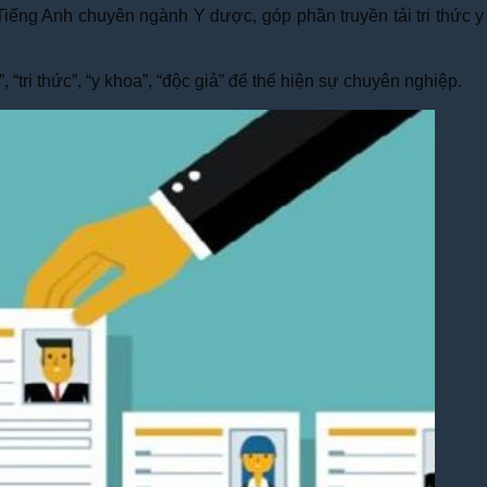
n Tiếng Anh chuyên ngành Y dược, góp phần truyền tải tri thức 
ri thức”, “y khoa”, “độc giả” để thể hiện sự chuyên nghiệp.