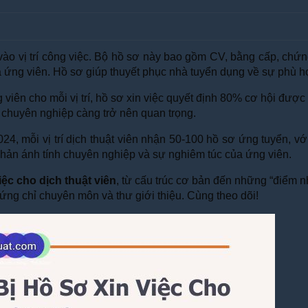
n vào vị trí công việc. Bộ hồ sơ này bao gồm CV, bằng cấp, chứ
 ứng viên. Hồ sơ giúp thuyết phục nhà tuyển dụng về sự phù hợp
ng viên cho mỗi vị trí, hồ sơ xin việc quyết định 80% cơ hội đượ
 chuyên nghiệp càng trở nên quan trọng.
24, mỗi vị trí dịch thuật viên nhận 50-100 hồ sơ ứng tuyển, v
hản ánh tính chuyên nghiệp và sự nghiêm túc của ứng viên.
iệc cho dịch thuật viên
, từ cấu trúc cơ bản đến những “điểm n
hứng chỉ chuyên môn và thư giới thiệu. Cùng theo dõi!