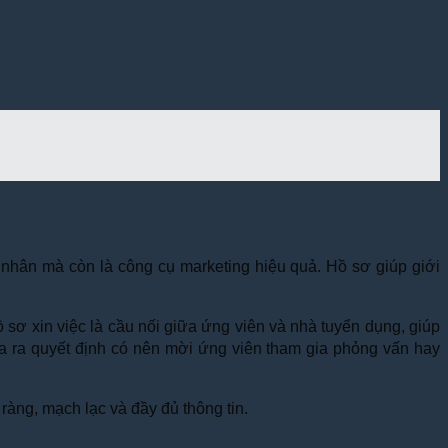
cá nhân mà còn là công cụ marketing hiệu quả. Hồ sơ giúp giới
sơ xin việc là cầu nối giữa ứng viên và nhà tuyển dụng, giúp
a ra quyết định có nên mời ứng viên tham gia phỏng vấn hay
ràng, mạch lạc và đầy đủ thông tin.