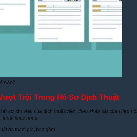
hế nào?
Vượt Trội Trong Hồ Sơ Dịch Thuật
hồ sơ xin việc của dịch thuật viên,
theo khảo sát của Hiệp h
h thuật khác nhau
.
huật đã tham gia, bao gồm: