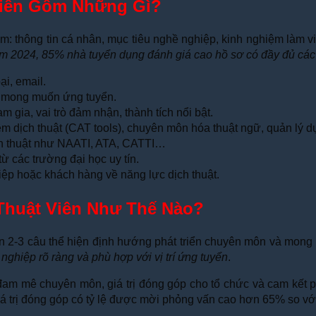
 Viên Gồm Những Gì?
m: thông tin cá nhân, mục tiêu nghề nghiệp, kinh nghiệm làm v
ăm 2024, 85% nhà tuyển dụng đánh giá cao hồ sơ có đầy đủ cá
ại, email.
uật mong muốn ứng tuyển.
m gia, vai trò đảm nhận, thành tích nổi bật.
m dịch thuật (CAT tools), chuyên môn hóa thuật ngữ, quản lý 
ch thuật như NAATI, ATA, CATTI…
ừ các trường đại học uy tín.
hiệp hoặc khách hàng về năng lực dịch thuật.
Thuật Viên Như Thế Nào?
gọn 2-3 câu thể hiện định hướng phát triển chuyên môn và mon
ghiệp rõ ràng và phù hợp với vị trí ứng tuyển
.
: đam mê chuyên môn, giá trị đóng góp cho tổ chức và cam kết 
giá trị đóng góp có tỷ lệ được mời phỏng vấn cao hơn 65% so v