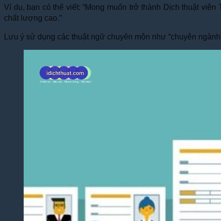
Ví dụ, bạn có thể viết: “Mong muốn trở thành Dịch thuật viê
chất lượng cao.”
Lưu ý sử dụng các thuật ngữ chuyên môn như “chuyên ngành”, “t