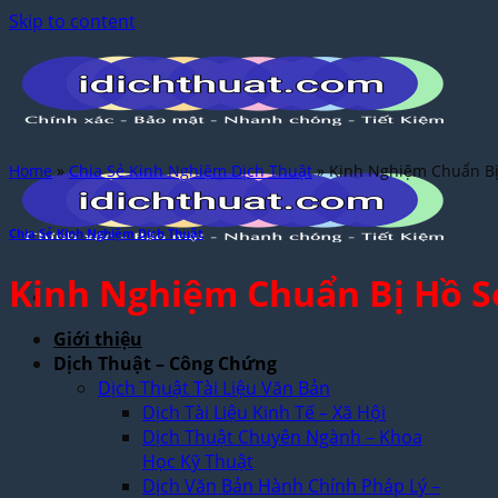
Skip to content
Home
»
Chia Sẻ Kinh Nghiệm Dịch Thuật
»
Kinh Nghiệm Chuẩn Bị H
Chia Sẻ Kinh Nghiệm Dịch Thuật
Kinh Nghiệm Chuẩn Bị Hồ Sơ
Giới thiệu
Dịch Thuật – Công Chứng
Dịch Thuật Tài Liệu Văn Bản
Dịch Tài Liệu Kinh Tế – Xã Hội
Dịch Thuật Chuyên Ngành – Khoa
Học Kỹ Thuật
Dịch Văn Bản Hành Chính Pháp Lý –