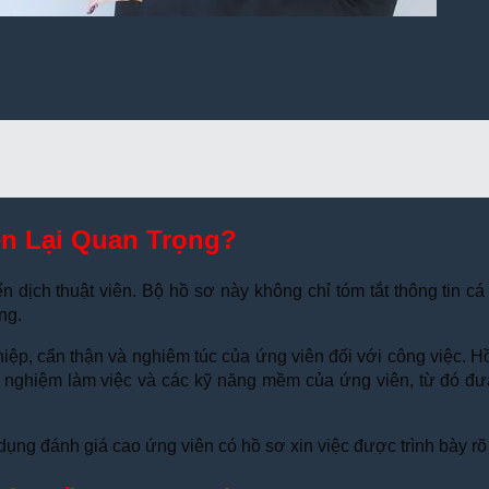
ên Lại Quan Trọng?
yển dịch thuật viên. Bộ hồ sơ này không chỉ tóm tắt thông tin 
ng.
ệp, cẩn thận và nghiêm túc của ứng viên đối với công việc. Hồ 
h nghiệm làm việc và các kỹ năng mềm của ứng viên, từ đó đư
ng đánh giá cao ứng viên có hồ sơ xin việc được trình bày rõ 