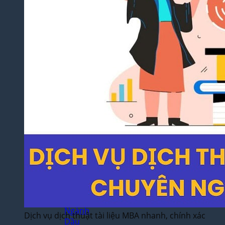
Thuật
Trò
Chơi
Điện
Tử
Dịch
Thuật
Toán
Học
Dịch
Thuật
Xây
Dựng,
Hồ Sơ
Dự
Thầu
Dịch
Thuật
Chuyên
Ngành
Dịch vụ dịch thuật tài liệu MBA nhanh, chính xác
Dầu