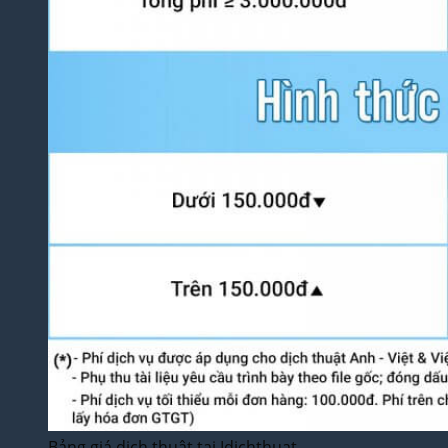
Bảng giá dịch thuật tại Idichthuat