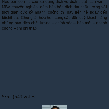
Nếu bạn có nhu cầu sử dụng dịch vụ dịch thuật luận văn –
MBA chuyên nghiệp, đảm bảo bản dịch đạt chất lượng với
thời gian cực kỳ nhanh chóng thì hãy liên hệ ngay đến
Idichthuat. Chúng tôi hứa hẹn cung cấp đến quý khách hàng
những bản dịch chất lượng – chính xác – bảo mật – nhanh
chóng – chi phí thấp.
5/5 - (549 votes)