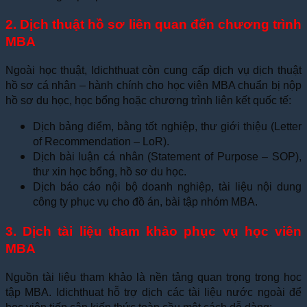
2. Dịch thuật hồ sơ liên quan đến chương trình
MBA
Ngoài học thuật, Idichthuat còn cung cấp dịch vụ dịch thuật
hồ sơ cá nhân – hành chính cho học viên MBA chuẩn bị nộp
hồ sơ du học, học bổng hoặc chương trình liên kết quốc tế:
Dịch bảng điểm, bằng tốt nghiệp, thư giới thiệu (Letter
of Recommendation – LoR).
Dịch bài luận cá nhân (Statement of Purpose – SOP),
thư xin học bổng, hồ sơ du học.
Dịch báo cáo nội bộ doanh nghiệp, tài liệu nội dung
công ty phục vụ cho đồ án, bài tập nhóm MBA.
3. Dịch tài liệu tham khảo phục vụ học viên
MBA
Nguồn tài liệu tham khảo là nền tảng quan trọng trong học
tập MBA. Idichthuat hỗ trợ dịch các tài liệu nước ngoài để