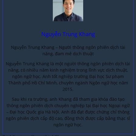
Nguyễn Trung Khang
Nguyễn Trung Khang – Người thông ngôn phiên dịch tài
năng, đam mê dịch thuật
Nguyễn Trung Khang là một người thông ngôn phiên dịch tài
năng, có nhiều năm kinh nghiệm trong lĩnh vực dịch thuật,
ngôn ngữ học. Anh tốt nghiệp trường Đại học Sư phạm
Thành phố Hồ Chí Minh, chuyên ngành Ngôn ngữ học năm
2015.
Sau khi ra trường, anh Khang đã tham gia khóa đào tạo
thông ngôn phiên dịch chuyên nghiệp tại Đại học Ngoại ngữ
– Đại học Quốc gia Hà Nội. Anh đã đạt được chứng chỉ thông
ngôn phiên dịch cấp độ cao, đồng thời được cấp bằng thạc sĩ
ngôn ngữ học.