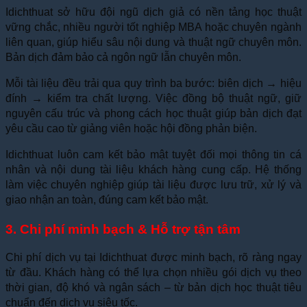
Idichthuat sở hữu đội ngũ dịch giả có nền tảng học thuật
vững chắc, nhiều người tốt nghiệp MBA hoặc chuyên ngành
liên quan, giúp hiểu sâu nội dung và thuật ngữ chuyên môn.
Bản dịch đảm bảo cả ngôn ngữ lẫn chuyên môn.
Mỗi tài liệu đều trải qua quy trình ba bước: biên dịch → hiệu
đính → kiểm tra chất lượng. Việc đồng bộ thuật ngữ, giữ
nguyên cấu trúc và phong cách học thuật giúp bản dịch đạt
yêu cầu cao từ giảng viên hoặc hội đồng phản biện.
Idichthuat luôn cam kết bảo mật tuyệt đối mọi thông tin cá
nhân và nội dung tài liệu khách hàng cung cấp. Hệ thống
làm việc chuyên nghiệp giúp tài liệu được lưu trữ, xử lý và
giao nhận an toàn, đúng cam kết bảo mật.
3. Chi phí minh bạch & Hỗ trợ tận tâm
Chi phí dịch vụ tại Idichthuat được minh bạch, rõ ràng ngay
từ đầu. Khách hàng có thể lựa chọn nhiều gói dịch vụ theo
thời gian, độ khó và ngân sách – từ bản dịch học thuật tiêu
chuẩn đến dịch vụ siêu tốc.