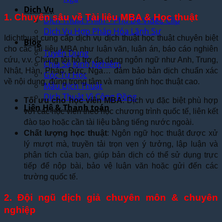
Dịch Vụ
1. Chuyên sâu về Tài liệu MBA & Học thuật
Dịch Thuật Phim – Phụ Đề Video Clip
Dịch Vụ Hợp Pháp Hóa Lãnh Sự
Idichthuat cung cấp dịch vụ dịch thuật học thuật chuyên biệt
Blog
cho các tài liệu MBA như luận văn, luận án, báo cáo nghiên
Tuyển Dụng
cứu, v.v. Chúng tôi hỗ trợ đa dạng ngôn ngữ như Anh, Trung,
Chia Sẻ Kinh Nghiệm
Nhật, Hàn, Pháp, Đức, Nga… đảm bảo bản dịch chuẩn xác
Góc Tự Học
về nội dung, đúng trọng tâm và mang tính học thuật cao.
Mẫu Dịch Thuật
Dịch Thuật Vì Cộng Đồng
Tối ưu cho học viên MBA
: Dịch vụ đặc biệt phù hợp
Liên Hệ & Thanh toán
với các học viên theo học chương trình quốc tế, liên kết
đào tạo hoặc cần tài liệu bằng tiếng nước ngoài.
Chất lượng học thuật
: Ngôn ngữ học thuật được xử
lý mượt mà, truyền tải trọn vẹn ý tưởng, lập luận và
phân tích của bạn, giúp bản dịch có thể sử dụng trực
tiếp để nộp bài, bảo vệ luận văn hoặc gửi đến các
trường quốc tế.
2. Đội ngũ dịch giả chuyên môn & chuyên
nghiệp