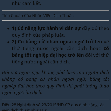
như cam kết.
Tiêu Chuẩn Của Nhân Viên Dịch Thuật:
1)
Có năng lực hành vi dân sự
đầy đủ theo
quy định của pháp luật.
2)
Có bằng cử nhân ngoại ngữ trở lên
về
thứ tiếng nước ngoài cần dịch hoặc
có
bằng tốt nghiệp đại học trở lên
đối với thứ
tiếng nước ngoài cần dịch.
Đối với ngôn ngữ không phổ biến mà người dịch
không có bằng cử nhân ngoại ngữ, bằng tốt
nghiệp đại học theo quy định thì phải thông thạo
ngôn ngữ cần dịch.
Điều 28 Nghị định số 23/2015/NĐ-CP quy định cộng tác
viên dịch thuật như sau: