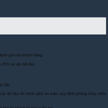
 đánh giá của khách hàng.
n 35% so với đối thủ.
g cấp.
các tài liệu về chính sách an toàn, quy định phòng cháy chữa