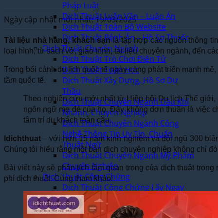
Pháp Luật
Dịch Thuật Luận Văn – Luận Án
Ngày cập nhật mới nhất: 19/03/2025
Dịch Thuật Toàn Bộ Website
Dịch Thuật Bệnh Án – Hồ Sơ Thuốc
Tài liệu nhà hàng, khách sạn
là tập hợp các nguồn thông tin
Dịch Thuật Chuyên Ngành
loại hình, từ sách vở, giáo trình, tài liệu chuyên ngành, đến c
Dịch Thuật Trò Chơi Điện Tử
Dịch Thuật Toán Học
Trong bối cảnh du lịch quốc tế ngày càng phát triển mạnh mẽ
Dịch Thuật Xây Dựng, Hồ Sơ Dự
tầm quốc tế.
Thầu
Theo nghiên cứu mới nhất từ Hiệp hội Du lịch Thế giới,
Dịch Thuật Chuyên Ngành Dầu Khí
ngôn ngữ mẹ đẻ của họ. Đây không đơn thuần là việc ch
Nhanh, Chuyên Nghiệp
tâm trí du khách toàn cầu.
Dịch Thuật Chuyên Ngành Công
Nghệ Thông Tin Uy Tín, Chuẩn
Idichthuat
– với hơn 15 năm kinh nghiệm và đội ngũ 300 biên 
Thuật Ngữ
Chúng tôi hiểu rằng một bản dịch chuyên nghiệp không chỉ đòi
Dịch Thuật Chuyên Ngành Mỹ Phẩm
Chuyên Nghiệp
Bài viết này sẽ phân tích tầm quan trọng của dịch thuật trong
Dịch Thuật Công Chứng
phí dịch thuật. Cùng tham khảo!
Dịch Thuật Công Chứng Lấy Ngay
Tại Hà Nội
Dịch Vụ Công Chứng Nhanh Theo