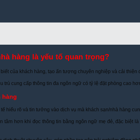
 nhà hàng là yếu tố quan trọng?
u biết của khách hàng, tạo ấn tượng chuyên nghiệp và cải thiện
ưu trú cung cấp thông tin đa ngôn ngữ có tỷ lệ đặt phòng cao hơ
h hàng
tế hiểu rõ và tin tưởng vào dịch vụ mà khách sạn/nhà hàng cun
 tâm hơn khi đọc thông tin bằng ngôn ngữ mẹ đẻ, đặc biệt là 