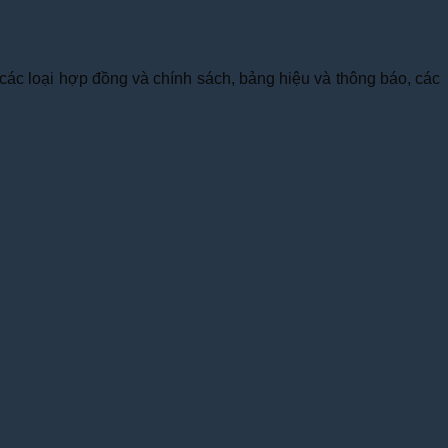
các loại hợp đồng và chính sách, bảng hiệu và thông báo, các