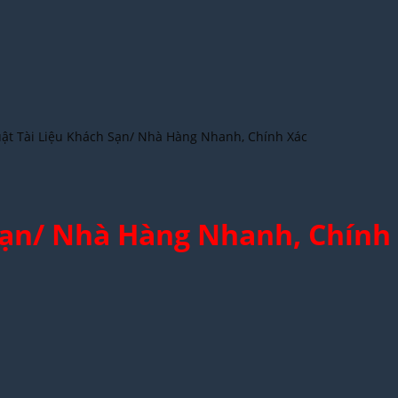
ật Tài Liệu Khách Sạn/ Nhà Hàng Nhanh, Chính Xác
Sạn/ Nhà Hàng Nhanh, Chính