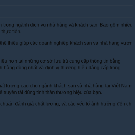
riển trong ngành dịch vụ nhà hàng và khách sạn. Bao gồm nhiều
 thực tiễn.
g thể thiếu giúp các doanh nghiệp khách sạn và nhà hàng vươn
iều hơn tại những cơ sở lưu trú cung cấp thông tin bằng
h hàng đồng nhất và định vị thương hiệu đẳng cấp trong
chất lượng cao cho ngành khách sạn và nhà hàng tại Việt Nam.
 truyền tải đúng tinh thần thương hiệu của bạn.
iêu chuẩn đánh giá chất lượng, và các yếu tố ảnh hưởng đến chi