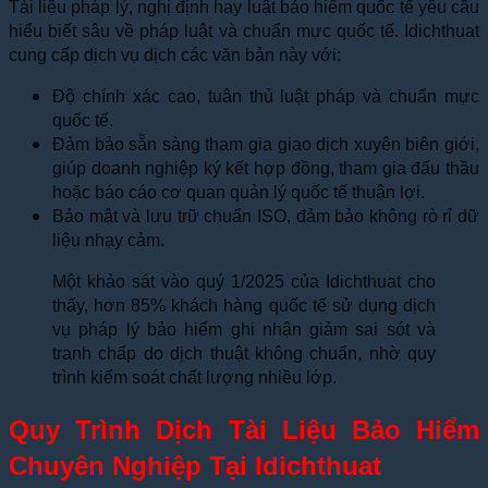
Tài liệu pháp lý, nghị định hay luật bảo hiểm quốc tế yêu cầu
hiểu biết sâu về pháp luật và chuẩn mực quốc tế. Idichthuat
cung cấp dịch vụ dịch các văn bản này với:
Độ chính xác cao, tuân thủ luật pháp và chuẩn mực
quốc tế.
Đảm bảo sẵn sàng tham gia giao dịch xuyên biên giới,
giúp doanh nghiệp ký kết hợp đồng, tham gia đấu thầu
hoặc báo cáo cơ quan quản lý quốc tế thuận lợi.
Bảo mật và lưu trữ chuẩn ISO, đảm bảo không rò rỉ dữ
liệu nhạy cảm.
Một khảo sát vào quý 1/2025 của Idichthuat cho
thấy, hơn 85% khách hàng quốc tế sử dụng dịch
vụ pháp lý bảo hiểm ghi nhận giảm sai sót và
tranh chấp do dịch thuật không chuẩn, nhờ quy
trình kiểm soát chất lượng nhiều lớp.
Quy Trình Dịch Tài Liệu Bảo Hiểm
Chuyên Nghiệp Tại Idichthuat