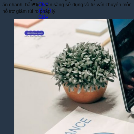
Dịch
án nhanh, bản dịch sẵn sàng sử dụng và tư vấn chuyên môn
Thuật
hỗ trợ giảm rủi ro pháp lý.
Giấy
Khai
Sinh,
Hộ
Khẩu
Dịch Thuật
Đa Ngôn
Ngữ
Dịch
Thuật
Tiếng
Anh
Dịch
Thuật
Tiếng
Trung
Quốc
Dịch