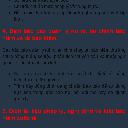
Số liệu chính xác tuyệt đối.
Chi tiết, chuẩn mực pháp lý và trung thực.
Hỗ trợ xử lý nhanh, giúp doanh nghiệp giải quyết kịp
thời.
4. Dịch báo cáo quản lý rủi ro, tài chính bảo
hiểm và tái bảo hiểm
Các báo cáo quản lý rủi ro, tài chính hay tái bảo hiểm thường
chứa bảng biểu, số liệu, phân tích chuyên sâu và thuật ngữ
quốc tế. Idichthuat cam kết:
Số liệu được dịch chính xác tuyệt đối, tỷ lệ và bảng
biểu được giữ nguyên.
Trình bày đúng định dạng chuẩn báo cáo để sử dụng
trực tiếp trong báo cáo nội bộ, đối tác hay cơ quan
quản lý.
5. Dịch tài liệu pháp lý, nghị định và luật bảo
hiểm quốc tế