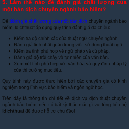
5. Làm thế nào để đánh giá chất lượng của
một bản dịch chuyên ngành bảo hiểm?
Để
đánh giá chất lượng của một bản dịch
chuyên ngành bảo
hiểm, Idichthuat áp dụng quy trình đánh giá đa chiều:
Kiểm tra độ chính xác của thuật ngữ chuyên ngành.
Đánh giá tính nhất quán trong việc sử dụng thuật ngữ.
Kiểm tra tính phù hợp về ngữ pháp và cú pháp.
Đánh giá độ trôi chảy và tự nhiên của văn bản.
Xem xét tính phù hợp với văn hóa và quy định pháp lý
của thị trường mục tiêu.
Quy trình này được thực hiện bởi các chuyên gia có kinh
nghiệm trong lĩnh vực bảo hiểm và ngôn ngữ học.
Trên đây là thông tin chi tiết về dịch vụ dịch thuật chuyên
ngành bảo hiểm, nếu có bất kỳ thắc mắc gì vui lòng liên hệ
Idichthuat
để được hỗ trợ chu đáo!