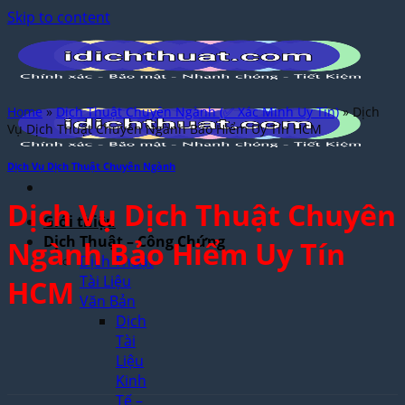
Skip to content
Home
»
Dịch Thuật Chuyên Ngành (✅ Xác Minh Uy Tín)
»
Dịch
Vụ Dịch Thuật Chuyên Ngành Bảo Hiểm Uy Tín HCM
Dịch Vụ Dịch Thuật Chuyên Ngành
Dịch Vụ Dịch Thuật Chuyên
Giới thiệu
Dịch Thuật – Công Chứng
Ngành Bảo Hiểm Uy Tín
Dịch Thuật
Tài Liệu
HCM
Văn Bản
Dịch
Tài
Liệu
Kinh
Tế –