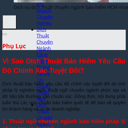
Khí
Dịch vụ dịch thuật chuyên ngành bảo hiểm HCM nhanh
Nhanh,
Chuyên
Nghiệp
Dịch
Thuật
Chuyên
Phụ Lục
Ngành
Công
Vì Sao Dịch Thuật Bảo Hiểm Yêu Cầu
Nghệ
Thông
Độ Chính Xác Tuyệt Đối?
Tin Uy
Tín,
Dịch thuật bảo hiểm yêu cầu độ chính xác tuyệt đối do tính
Chuẩn
pháp lý nghiêm ngặt, thuật ngữ chuyên ngành phức tạp và
Thuật
dữ liệu bồi thường cần chuẩn xác. Đồng thời, nội dung phải
Ngữ
tuân thủ các quy chuẩn bảo hiểm quốc tế để bảo vệ quyền
Dịch
lợi khách hàng và uy tín doanh nghiệp.
Thuật
Chuyên
1. Thuật ngữ chuyên ngành bảo hiểm pháp lý
Ngành