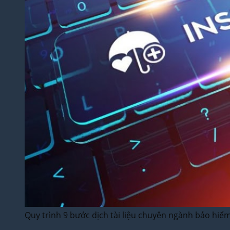
Quy trình 9 bước dịch tài liệu chuyên ngành bảo hiểm