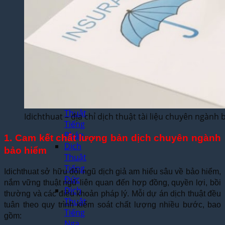
Thuật
Tiếng
Nhật
Bản
Dịch
Thuật
Tiếng
Hàn
Quốc
Dịch
Thuật
Idichthuat – địa chỉ dịch thuật tài liệu chuyên ngàn
Tiếng
Pháp
1. Cam kết chất lượng bản dịch chuyên ngành
Dịch
bảo hiểm
Thuật
Tiếng
Idichthuat sở hữu đội ngũ dịch giả am hiểu sâu về bảo hiểm,
Đức
nắm vững thuật ngữ liên quan đến hợp đồng, quyền lợi, bồi
Dịch
thường và các điều khoản pháp lý. Mỗi dự án dịch thuật đều
Thuật
tuân theo quy trình kiểm soát chất lượng nhiều bước, bao
Tiếng
gồm:
Nga