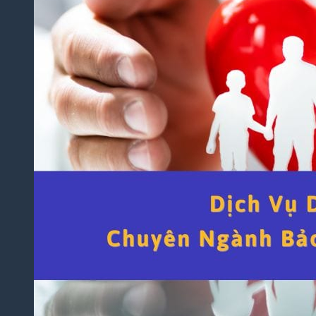
Thuật
Trò
Chơi
Điện
Tử
Dịch
Thuật
Toán
Học
Dịch
Thuật
Xây
Dựng,
Hồ Sơ
Dự
Thầu
Dịch
Thuật
Chuyên
Ngành
Dầu