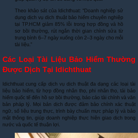
Theo khảo sát của Idichthuat: “Doanh nghiệp sử
dụng dịch vụ dịch thuật bảo hiểm chuyên nghiệp
tại TP.HCM giảm 85% lỗi trong hợp đồng và hồ
sơ bồi thường, rút ngắn thời gian chỉnh sửa từ
trung bình 6–7 ngày xuống còn 2–3 ngày cho mỗi
tài liệu.”
Các Loại Tài Liệu Bảo Hiểm Thường
Được Dịch Tại Idichthuat
Idichthuat cung cấp dịch vụ dịch thuật đa dạng các loại tài
liệu bảo hiểm, từ hợp đồng nhân thọ, phi nhân thọ, tái bảo
hiểm quốc tế đến hồ sơ bồi thường, báo cáo tài chính và văn
bản pháp lý. Mọi bản dịch được đảm bảo chính xác thuật
ngữ, số liệu trung thực, trình bày chuẩn mực pháp lý và bảo
mật thông tin, giúp doanh nghiệp thực hiện giao dịch trong
nước và quốc tế thuận lợi.