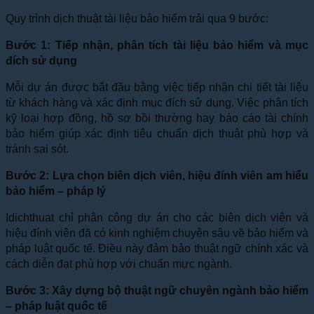
Quy trình dịch thuật tài liệu bảo hiểm trải qua 9 bước:
Bước 1: Tiếp nhận, phân tích tài liệu bảo hiểm và mục
đích sử dụng
Mỗi dự án được bắt đầu bằng việc tiếp nhận chi tiết tài liệu
từ khách hàng và xác định mục đích sử dụng. Việc phân tích
kỹ loại hợp đồng, hồ sơ bồi thường hay báo cáo tài chính
bảo hiểm giúp xác định tiêu chuẩn dịch thuật phù hợp và
tránh sai sót.
Bước 2: Lựa chọn biên dịch viên, hiệu đính viên am hiểu
bảo hiểm – pháp lý
Idichthuat chỉ phân công dự án cho các biên dịch viên và
hiệu đính viên đã có kinh nghiệm chuyên sâu về bảo hiểm và
pháp luật quốc tế. Điều này đảm bảo thuật ngữ chính xác và
cách diễn đạt phù hợp với chuẩn mực ngành.
Bước 3: Xây dựng bộ thuật ngữ chuyên ngành bảo hiểm
– pháp luật quốc tế