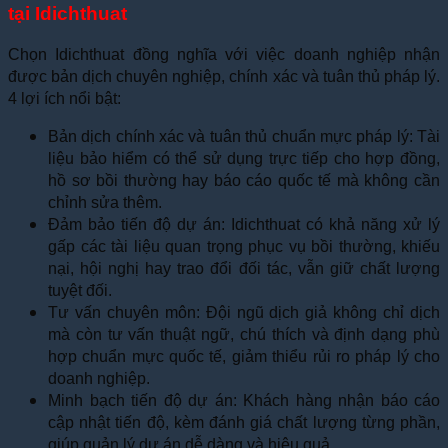
tại Idichthuat
Chọn Idichthuat đồng nghĩa với việc doanh nghiệp nhận
được bản dịch chuyên nghiệp, chính xác và tuân thủ pháp lý.
4 lợi ích nổi bật:
Bản dịch chính xác và tuân thủ chuẩn mực pháp lý: Tài
liệu bảo hiểm có thể sử dụng trực tiếp cho hợp đồng,
hồ sơ bồi thường hay báo cáo quốc tế mà không cần
chỉnh sửa thêm.
Đảm bảo tiến độ dự án: Idichthuat có khả năng xử lý
gấp các tài liệu quan trọng phục vụ bồi thường, khiếu
nại, hội nghị hay trao đổi đối tác, vẫn giữ chất lượng
tuyệt đối.
Tư vấn chuyên môn: Đội ngũ dịch giả không chỉ dịch
mà còn tư vấn thuật ngữ, chú thích và định dạng phù
hợp chuẩn mực quốc tế, giảm thiểu rủi ro pháp lý cho
doanh nghiệp.
Minh bạch tiến độ dự án: Khách hàng nhận báo cáo
cập nhật tiến độ, kèm đánh giá chất lượng từng phần,
giúp quản lý dự án dễ dàng và hiệu quả.