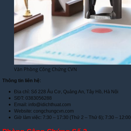
Văn Phòng Công Chứng CVN
Thông tin liên hệ:
Địa chỉ: Số 228 Âu Cơ, Quảng An, Tây Hồ, Hà Nội
SĐT: 0383056288
Email: info@idichthuat.com
Website: congchungcvn.com
Giờ làm việc: 7:30 – 17:30 (Thứ 2 – Thứ 6); 7:30 – 12:00