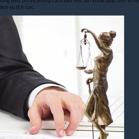
h trong biểu phí và phong cách làm việc dứt khoát giúp đơn vị 
ịch vụ tích cực.