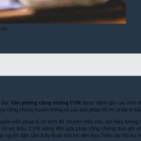
tín
 đại,
Văn phòng công chứng CVN
được đánh giá cao nhờ khả
 công chứng truyền thống và các giải pháp hỗ trợ pháp lý toàn 
yên viên pháp lý có trình độ chuyên môn sâu, am hiểu tường 
hồ sơ thầu, CVN mang đến giải pháp công chứng trọn gói với
p người dân cảm thấy thoải mái khi đến thực hiện các thủ tục 