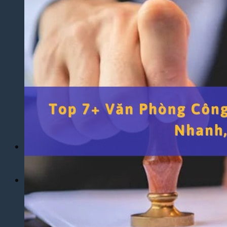
Yêu Cầu
Dịch Thuật Báo Cáo Tài Chính
Dịch Thuật Hợp Đồng Nhanh Chóng
Dịch Thuật Bảng Điểm Học Bạ
Dịch Thuật Giấy Khai Sinh, Hộ Khẩu
Dịch Thuật Đa Ngôn Ngữ
Dịch Thuật Tiếng Anh
Dịch Thuật Tiếng Trung Quốc
Dịch Thuật Tiếng Nhật Bản
Dịch Thuật Tiếng Hàn Quốc
Dịch Thuật Tiếng Pháp
Dịch Thuật Tiếng Đức
Dịch Thuật Tiếng Nga
Dịch Vụ
Dịch Thuật Phim – Phụ Đề Video Clip
Dịch Vụ Hợp Pháp Hóa Lãnh Sự
Blog
Tuyển Dụng
Chia Sẻ Kinh Nghiệm
Góc Tự Học
Mẫu Dịch Thuật