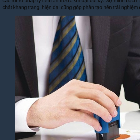
các rủi ro pháp lý tiềm ẩn trước khi đặt bút ký. Sự minh bạc
chất khang trang, hiện đại cũng góp phần tạo nên trải nghiệm d