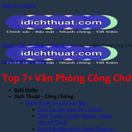
Skip to content
Home
»
Top Văn Phòng Công Chứng
»
Top 7+ Văn Phòng Công Ch
Top Văn Phòng Công Chứng
Top 7+ Văn Phòng Công Chứ
Giới thiệu
Dịch Thuật – Công Chứng
Dịch Thuật Tài Liệu Văn Bản
Dịch Tài Liệu Kinh Tế – Xã Hội
Dịch Thuật Chuyên Ngành – Khoa
Học Kỹ Thuật
Dịch Văn Bản Hành Chính Pháp Lý –