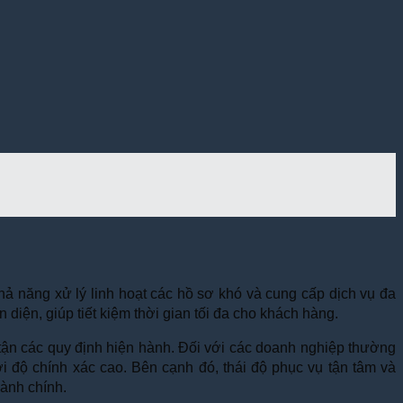
 năng xử lý linh hoạt các hồ sơ khó và cung cấp dịch vụ đa
diện, giúp tiết kiệm thời gian tối đa cho khách hàng.
tận các quy định hiện hành. Đối với các doanh nghiệp thường
 độ chính xác cao. Bên cạnh đó, thái độ phục vụ tận tâm và
hành chính.