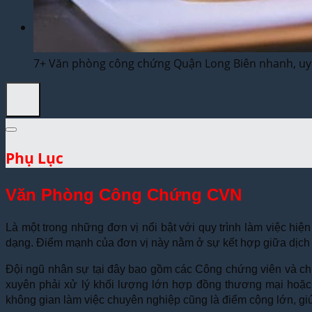
Dịch Thuật Vì Cộng Đồng
Liên Hệ & Thanh toán
7+ Văn phòng công chứng Quận Long Biên nhanh, uy 
Phụ Lục
Văn Phòng Công Chứng CVN
Là một trong những đơn vị nổi bật với quy trình làm việc hiện
dạng. Điểm mạnh của đơn vị này nằm ở sự kết hợp giữa dịch vụ
Đội ngũ nhân sự tại đây bao gồm các Công chứng viên và chu
xuyên phải xử lý khối lượng lớn hợp đồng thương mại hoặc 
không gian làm việc chuyên nghiệp cũng là điểm cộng lớn, giú