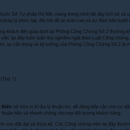
 thuộc Sở Tư pháp Hà Nội, mang trong mình bề dày lịch sử và u
ất pháp lý phức tạp, đòi hỏi độ an toàn cao và sự đảm bảo tuyệt
lượng khách đến giao dịch tại Phòng Công Chứng Số 2 thường khá
 việc tại đây luôn tuân thủ nghiêm ngặt theo Luật Công chứng,
 lớn, sự cẩn trọng và kỹ lưỡng của Phòng Công Chứng Số 2 là mộ
 (Thứ 7)
 Biên
sở hữu vị trí địa lý thuận lợi, dễ dàng tiếp cận cho cư d
 sự thuận tiện và nhanh chóng cho mọi đối tượng khách hàng.
ĩnh vực đất đai và thừa kế. Các Công chứng viên tại đây thườ