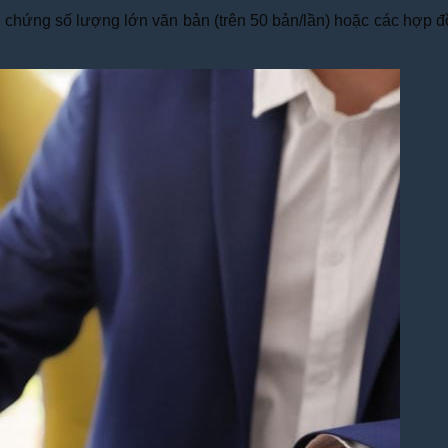
 chứng số lượng lớn văn bản (trên 50 bản/lần) hoặc các hợp đồn