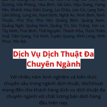
Dương, Hải Phòng, Hòa Bình, Sài Gòn, Hậu Giang, Hưng
Yên, Khánh Hòa, Kiên Giang, Lai Châu, Lào Cai, Lạng Sơn,
Lâm Đồng, Long An, Nam Định, Nghệ An, Ninh Bình, Ninh
Thuận, Phú Thọ, Phú Yên, Quảng Bình, Quảng Nam,
Quảng Ngãi, Quảng Ninh, Quảng Trị, Sóc Trăng, Sơn La,
Tây Ninh, Thái Bình, Thái Nguyên, Thanh Hóa, Thừa Thiên
Huế, Tiền Giang, Trà Vinh, Tuyên Quang, Vĩnh Long, Vĩnh
Phúc, Yên Bái.
Dịch Vụ Dịch Thuật Đa
Chuyên Ngành
Với nhiều năm kinh nghiệm và kiến thức
chuyên sâu trong ngành dịch thuật, Idichthuat
mang đến cho khách hàng dịch vụ dịch thuật đa
chuyên ngành với chất lượng bản dịch hàng
đầu hiện nay.