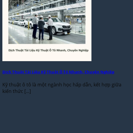
Dịch Thuật Tài Liệu Kỹ Thuật Ô Tô Nhanh, Chuyên Nghiệp
Kỹ thuật ô tô là một ngành học hấp dẫn, kết hợp giữa
kiến thức [...]