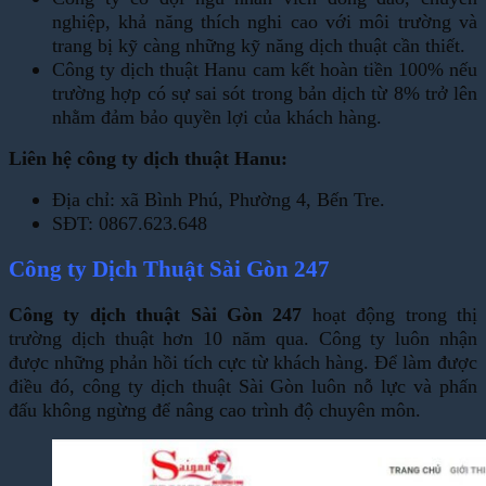
nghiệp, khả năng thích nghi cao với môi trường và
trang bị kỹ càng những kỹ năng dịch thuật cần thiết.
Công ty dịch thuật Hanu cam kết hoàn tiền 100% nếu
trường hợp có sự sai sót trong bản dịch từ 8% trở lên
nhằm đảm bảo quyền lợi của khách hàng.
Liên hệ công ty dịch thuật Hanu:
Địa chỉ: xã Bình Phú, Phường 4, Bến Tre.
SĐT: 0867.623.648
Công ty Dịch Thuật Sài Gòn 247
Công ty dịch thuật Sài Gòn 247
hoạt động trong thị
trường dịch thuật hơn 10 năm qua. Công ty luôn nhận
được những phản hồi tích cực từ khách hàng. Để làm được
điều đó, công ty dịch thuật Sài Gòn luôn nỗ lực và phấn
đấu không ngừng để nâng cao trình độ chuyên môn.