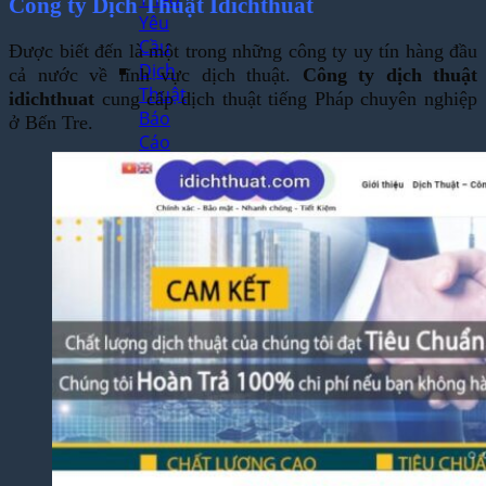
Công ty Dịch Thuật Idichthuat
Yêu
Cầu
Được biết đến là một trong những công ty uy tín hàng đầu
Dịch
cả nước về lĩnh vực dịch thuật.
Công ty dịch thuật
Thuật
idichthuat
cung cấp dịch thuật tiếng Pháp chuyên nghiệp
Báo
ở Bến Tre.
Cáo
Tài
Chính
Dịch
Thuật
Hợp
Đồng
Nhanh
Chóng
Dịch
Thuật
Bảng
Điểm
Học
Bạ