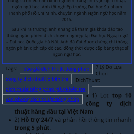
năng, có nhiều năm kinh nghiệm trong lĩnh vực dịch thuật,
ngôn ngữ học. Anh tốt nghiệp trường Đại học Sư phạm
Thành phố Hồ Chí Minh, chuyên ngành Ngôn ngữ học năm
2015.
Sau khi ra trường, anh Khang đã tham gia khóa đào tạo
thông ngôn phiên dịch chuyên nghiệp tại Đại học Ngoại ngữ
– Đại học Quốc gia Hà Nội. Anh đã đạt được chứng chỉ thông
ngôn phiên dịch cấp độ cao, đồng thời được cấp bằng thạc sĩ
ngôn ngữ học.
7 Lý Do Lựa
Tags:
báo giá dịch thuật tiếng pháp
Chọn
công ty dịch thuật ở bến tre
IDichThuat:
dịch thuật tiếng pháp giá rẻ bến tre
1) Lọt
top 10
văn phòng dịch thuật tiếng pháp
công ty dịch
thuật hàng đầu tại Việt Nam
2)
Hỗ trợ 24/7
và phản hồi thông tin nhanh
trong 5 phút
.