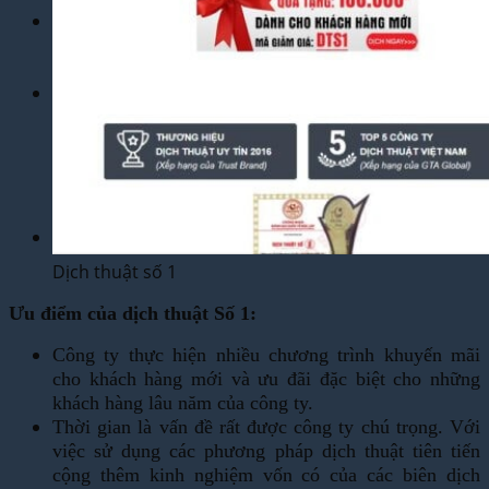
Dịch Vụ
Dịch Thuật Phim – Phụ Đề Video Clip
Dịch Vụ Hợp Pháp Hóa Lãnh Sự
Blog
Tuyển Dụng
Chia Sẻ Kinh Nghiệm
Góc Tự Học
Mẫu Dịch Thuật
Dịch Thuật Vì Cộng Đồng
Liên Hệ & Thanh toán
Dịch thuật số 1
Ưu điểm của dịch thuật Số 1:
Công ty thực hiện nhiều chương trình khuyến mãi
cho khách hàng mới và ưu đãi đặc biệt cho những
khách hàng lâu năm của công ty.
Thời gian là vấn đề rất được công ty chú trọng. Với
việc sử dụng các phương pháp dịch thuật tiên tiến
cộng thêm kinh nghiệm vốn có của các biên dịch