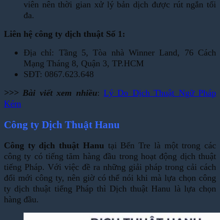
viên nên thời gian xử lý bản dịch được rút ngắn tối
đa.
Liên hệ công ty dịch thuật Số 1:
Địa chỉ: Tầng 5, Tòa nhà Winner Land, 76 Cách
Mạng Tháng 8, Quận 3, TP.HCM
SĐT: 0867.623.648
>>> Bài viết xem nhiều
:
Lý Do Dịch Thuật Ngữ Pháp
Kém
Công ty Dịch Thuật Hanu
Công ty dịch thuật Hanu
tại Bến Tre là một trong các
công ty có tiếng tăm hàng đầu trong hoạt động dịch thuật
tiếng Pháp. Với việc đề ra những giải pháp trong cải cách
đổi mới công ty, nên giờ có thể nói khi mà lựa chọn công
ty dịch thuật tiếng Pháp thì Dịch thuật Hanu là lựa chọn
hàng đầu.