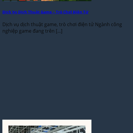
Dịch Vụ Dịch Thuật Game – Trò Chơi Điện Tử
Dịch vụ dịch thuật game, trò chơi điện tử Ngành công
nghiệp game đang trên [...]