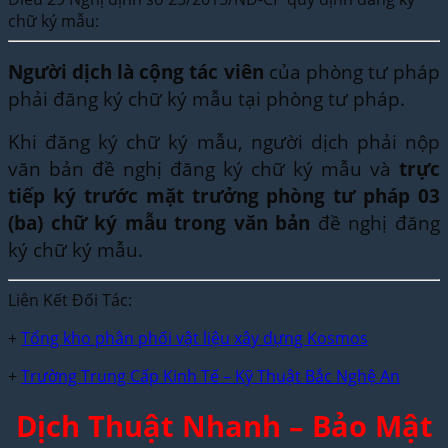
chữ ký mẫu:
Người dịch là cộng tác viên
của phòng tư pháp
phải đăng ký chữ ký mẫu tại phòng tư pháp.
Khi đăng ký chữ ký mẫu, người dịch phải nộp
văn bản đề nghị đăng ký chữ ký mẫu và
trực
tiếp ký trước mặt trưởng phòng tư pháp 03
(ba) chữ ký mẫu trong văn bản
đề nghị đăng
ký chữ ký mẫu.
Liên Kết Đối Tác:
+
Tổng kho phân phối vật liệu xây dựng Kosmos
+
Trường Trung Cấp Kinh Tế – Kỹ Thuật Bắc Nghệ An
Dịch Thuật Nhanh – Bảo Mật