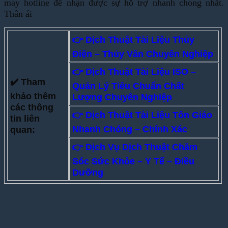
máy hotline để nhận được sự hỗ trợ nhanh chóng nhất.
Thân ái
👉 Dịch Thuật Tài Liệu Thủy
Điện – Thủy Văn Chuyên Nghiệp
👉 Dịch Thuật Tài Liệu ISO –
✔️ Tham
Quản Lý Tiêu Chuẩn Chất
khảo thêm
Lượng Chuyên Nghiệp
các thông
👉
Dịch Thuật Tài Liệu Tôn Giáo
tin liên
Nhanh Chóng – Chính Xác
quan:
👉 Dịch Vụ Dịch Thuật Chăm
Sóc Sức Khỏe – Y Tế – Điều
Dưỡng