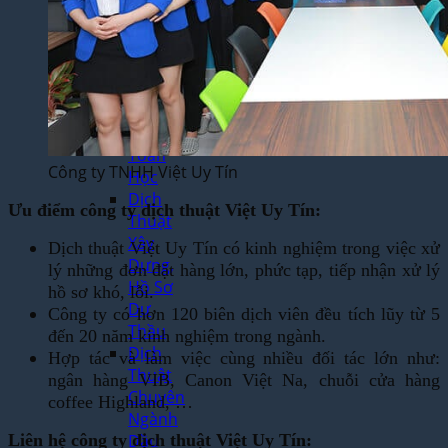
Thuật
Trò
Chơi
Điện
Tử
Dịch
Thuật
Toán
Công ty TNHH Việt Uy Tín
Học
Dịch
Ưu điểm công ty dịch thuật Việt Uy Tín:
Thuật
Xây
Dịch thuật Việt Uy Tín có kinh nghiệm trong việc xử
Dựng,
lý những đơn đặt hàng lớn, phức tạp, tiếp nhận xử lý
Hồ Sơ
hồ sơ khó, lỗi.
Dự
Công ty có hơn 120 biên dịch viên đều tích lũy từ 5
Thầu
đến 20 năm kinh nghiệm trong ngành.
Dịch
Hợp tác và làm việc cùng nhiều đối tác lớn như:
Thuật
ngân hàng VIB, Canon Việt Na, chuỗi cửa hàng
Chuyên
coffee Highland, …
Ngành
Liên hệ công ty dịch thuật Việt Uy Tín:
Dầu