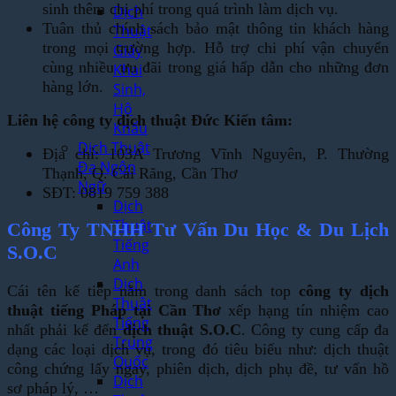
sinh thêm chi phí trong quá trình làm dịch vụ.
Dịch
Tuân thủ chính sách bảo mật thông tin khách hàng
Thuật
trong mọi trường hợp. Hỗ trợ chi phí vận chuyển
Giấy
cùng nhiều ưu đãi trong giá hấp dẫn cho những đơn
Khai
hàng lớn.
Sinh,
Hộ
Liên hệ công ty dịch thuật Đức Kiến tâm:
Khẩu
Dịch Thuật
Địa chỉ: 103A Trương Vĩnh Nguyên, P. Thường
Đa Ngôn
Thạnh, Q. Cái Răng, Cần Thơ
Ngữ
SĐT: 0819 759 388
Dịch
Thuật
Công Ty TNHH Tư Vấn Du Học & Du Lịch
Tiếng
S.O.C
Anh
Dịch
Cái tên kế tiếp nằm trong danh sách top
công ty dịch
Thuật
thuật tiếng Pháp tại Cần Thơ
xếp hạng tín nhiệm cao
Tiếng
nhất phải kể đến
dịch thuật S.O.C
. Công ty cung cấp đa
Trung
dạng các loại dịch vụ, trong đó tiêu biểu như: dịch thuật
Quốc
công chứng lấy ngay, phiên dịch, dịch phụ đề, tư vấn hồ
Dịch
sơ pháp lý, …