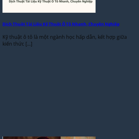
Dịch Thuật Tài Liệu Kỹ Thuật Ô Tô Nhanh, Chuyên Nghiệp
Kỹ thuật ô tô là một ngành học hấp dẫn, kết hợp giữa
kiến thức [...]