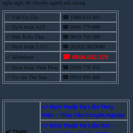
ngôn ngữ, đa chuyên ngành nói chung.
✅ Việt Uy Tín
☎ 1900 633 303
✅ Dịch thuật A2Z
☎ 0966 779 888
✅ Đức Kiến Tâm
☎ 0819 759 388
✅ Dịch thuật S.O.C
☎ (0292) 3829040
☎ 0866.682.329
✅ Idichthuat
✅ Dịch thuật Nhật Phúc
☎ 0989 770 452
✅ Tư vấn The Sun
☎ 0919 899 400
👉 Dịch Thuật Tài Liệu Thủy
Điện – Thủy Văn Chuyên Nghiệp
👉 Dịch Thuật Tài Liệu ISO –
✔️ Tham