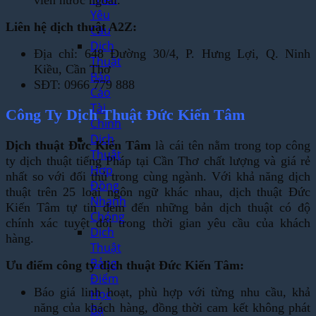
viên nước ngoài.
Yêu
Liên hệ dịch thuật A2Z:
Cầu
Dịch
Địa chỉ: 648 Đường 30/4, P. Hưng Lợi, Q. Ninh
Thuật
Kiều, Cần Thơ
Báo
SĐT: 0966 779 888
Cáo
Tài
Công Ty Dịch Thuật Đức Kiến Tâm
Chính
Dịch
Dịch thuật Đức Kiến Tâm
là cái tên nằm trong top công
Thuật
ty dịch thuật tiếng Pháp tại Cần Thơ chất lượng và giá rẻ
Hợp
nhất so với đối thủ trong cùng ngành. Với khả năng dịch
Đồng
thuật trên 25 loại ngôn ngữ khác nhau, dịch thuật Đức
Nhanh
Kiến Tâm tự tin đem đến những bản dịch thuật có độ
Chóng
chính xác tuyệt đối trong thời gian yêu cầu của khách
Dịch
hàng.
Thuật
Bảng
Ưu điểm công ty dịch thuật Đức Kiến Tâm:
Điểm
Báo giá linh hoạt, phù hợp với từng nhu cầu, khả
Học
năng của khách hàng, đồng thời cam kết không phát
Bạ