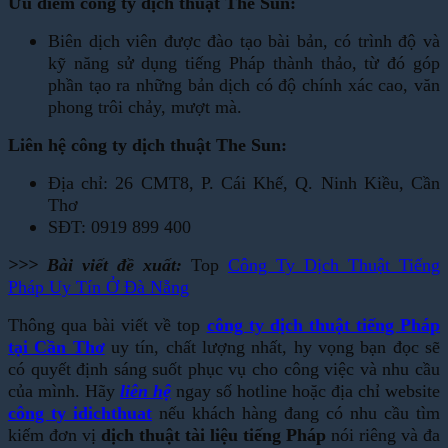
Ưu điểm công ty dịch thuật The Sun:
Biên dịch viên được đào tạo bài bản, có trình độ và
kỹ năng sử dụng tiếng Pháp thành thảo, từ đó góp
phần tạo ra những bản dịch có độ chính xác cao, văn
phong trôi chảy, mượt mà.
Liên hệ công ty dịch thuật The Sun:
Địa chỉ: 26 CMT8, P. Cái Khế, Q. Ninh Kiều, Cần
Thơ
SĐT: 0919 899 400
>>> Bài viết đề xuất:
Top
Công Ty Dịch Thuật Tiếng
Pháp Uy Tín Ở Đà Nẵng
Thông qua bài viết về top
công ty dịch thuật tiếng Pháp
tại Cần Thơ
uy tín, chất lượng nhất, hy vọng bạn đọc sẽ
có quyết định sáng suốt phục vụ cho công việc và nhu cầu
của mình. Hãy
liên hệ
ngay số hotline hoặc địa chỉ website
công ty idichthuat
nếu khách hàng đang có nhu cầu tìm
kiếm đơn vị
dịch thuật tài liệu tiếng Pháp
nói riêng và đa