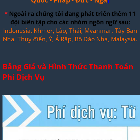
*
Ngoài ra chúng tôi đang phát triển thêm 11
đội biên tập cho các nhóm ngôn ngữ sau:
Indonesia, Khmer, Lào, Thái, Myanmar, Tây Ban
Nha, Thụy điển, Ý, Ả Rập, Bồ Đào Nha, Malaysia.
Bảng Giá và Hình Thức Thanh Toán
Phí Dịch Vụ