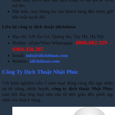
trở lên.
Đặc biệt, mọi thông tin của khách hàng đều được giữ
bảo mật tuyệt đối.
Liên hệ công ty dịch thuật idichthuat
Địa chỉ: 228 Âu Cơ, Quảng An, Tây Hồ, Hà Nội
0866.682.329 –
Hotline (Zalo/Viber/Whatsapp):
0384.358.287
Email:
info@idichthuat.com
Website:
idichthuat.com
Công Ty Dịch Thuật Nhật Phúc
Với kinh nghiệm trên 5 năm hoạt động cùng đội ngũ nhân
sự tài năng, nhiệt huyết,
công ty dịch thuật Nhật Phúc
cam kết đáp ứng mọi nhu cầu từ đơn giản đến phức tạp
nhất của khách hàng.