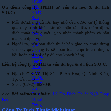
Thuật
Tiếng
Ưu điểm công ty TNHH tư vấn du học & du lịch
Nhật
S.O.C:
Bản
Mỗi đơn hàng dù lớn hay nhỏ đều được xử lý thông
Dịch
qua quy trình khép kín từ nhận tài liệu, thẩm định,
Thuật
dịch thuật, xét duyệt, giao nhận thành phẩm và hậu
Tiếng
mãi sau dịch vụ.
Hàn
Ngoài ra, nếu bản dịch thuật bàn giao có chứa đựng
Quốc
sai sót, quý công ty sẽ hoàn toàn chịu trách nhiệm,
Dịch
bồi hoàn chi phí đầy đủ cho khách hàng.
Thuật
Tiếng
Liên hệ công ty TNHH tư vấn du học & du lịch S.O.C:
Pháp
Dịch
Địa chỉ: 28 Võ Thị Sáu, P. An Hòa, Q. Ninh Kiều,
Thuật
Tp. Cần Thơ
Tiếng
SĐT: (0292) 3829040
Đức
Dịch
>>> Bài viết xem nhiều:
Lý Do Dịch Thuật Ngữ Pháp
Thuật
Kém
Tiếng
Công Ty Dịch Thuật idichthuat
Nga