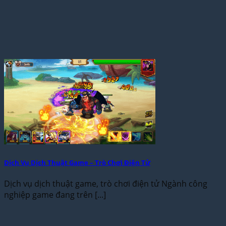
Dịch Vụ Dịch Thuật Game – Trò Chơi Điện Tử
Dịch vụ dịch thuật game, trò chơi điện tử Ngành công
nghiệp game đang trên [...]