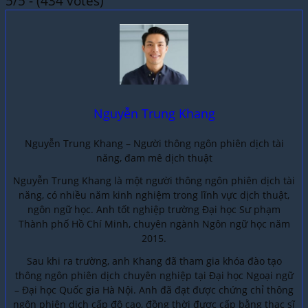
5/5 - (434 votes)
Nguyễn Trung Khang
Nguyễn Trung Khang – Người thông ngôn phiên dịch tài
năng, đam mê dịch thuật
Nguyễn Trung Khang là một người thông ngôn phiên dịch tài
năng, có nhiều năm kinh nghiệm trong lĩnh vực dịch thuật,
ngôn ngữ học. Anh tốt nghiệp trường Đại học Sư phạm
Thành phố Hồ Chí Minh, chuyên ngành Ngôn ngữ học năm
2015.
Sau khi ra trường, anh Khang đã tham gia khóa đào tạo
thông ngôn phiên dịch chuyên nghiệp tại Đại học Ngoại ngữ
– Đại học Quốc gia Hà Nội. Anh đã đạt được chứng chỉ thông
ngôn phiên dịch cấp độ cao, đồng thời được cấp bằng thạc sĩ