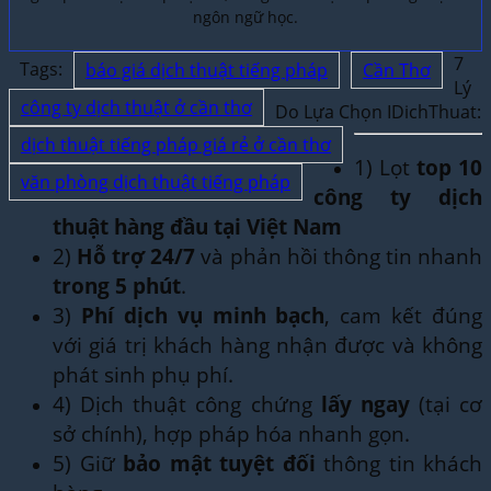
ngôn ngữ học.
7
Tags:
báo giá dịch thuật tiếng pháp
Cần Thơ
Lý
công ty dịch thuật ở cần thơ
Do Lựa Chọn IDichThuat:
dịch thuật tiếng pháp giá rẻ ở cần thơ
1) Lọt
top 10
văn phòng dịch thuật tiếng pháp
công ty dịch
thuật hàng đầu tại Việt Nam
2)
Hỗ trợ 24/7
và phản hồi thông tin nhanh
trong 5 phút
.
3)
Phí dịch vụ minh bạch
, cam kết đúng
với giá trị khách hàng nhận được và không
phát sinh phụ phí.
4) Dịch thuật công chứng
lấy ngay
(tại cơ
sở chính), hợp pháp hóa nhanh gọn.
5) Giữ
bảo mật tuyệt đối
thông tin khách