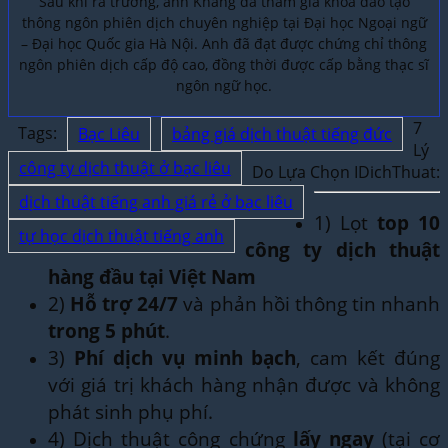
Sau khi ra trường, anh Khang đã tham gia khóa đào tạo
thông ngôn phiên dịch chuyên nghiệp tại Đại học Ngoại ngữ
– Đại học Quốc gia Hà Nội. Anh đã đạt được chứng chỉ thông
ngôn phiên dịch cấp độ cao, đồng thời được cấp bằng thạc sĩ
ngôn ngữ học.
7
Tags:
Bạc Liêu
bảng giá dịch thuật tiếng đức
Lý
công ty dịch thuật ở bạc liêu
Do Lựa Chọn IDichThuat:
dịch thuật tiếng anh giá rẻ ở bạc liêu
1) Lọt
top 10
tự học dịch thuật tiếng anh
công ty dịch thuật
hàng đầu tại Việt Nam
2)
Hỗ trợ 24/7
và phản hồi thông tin nhanh
trong 5 phút
.
3)
Phí dịch vụ minh bạch
, cam kết đúng
với giá trị khách hàng nhận được và không
phát sinh phụ phí.
4) Dịch thuật công chứng
lấy ngay
(tại cơ