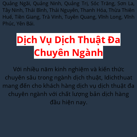
Quảng Ngãi, Quảng Ninh, Quảng Trị, Sóc Trăng, Sơn La,
Tây Ninh, Thái Bình, Thái Nguyên, Thanh Hóa, Thừa Thiên
Huế, Tiền Giang, Trà Vinh, Tuyên Quang, Vĩnh Long, Vĩnh
Phúc, Yên Bái.
Dịch Vụ Dịch Thuật Đa
Chuyên Ngành
Với nhiều năm kinh nghiệm và kiến thức
chuyên sâu trong ngành dịch thuật, Idichthuat
mang đến cho khách hàng dịch vụ dịch thuật đa
chuyên ngành với chất lượng bản dịch hàng
đầu hiện nay.