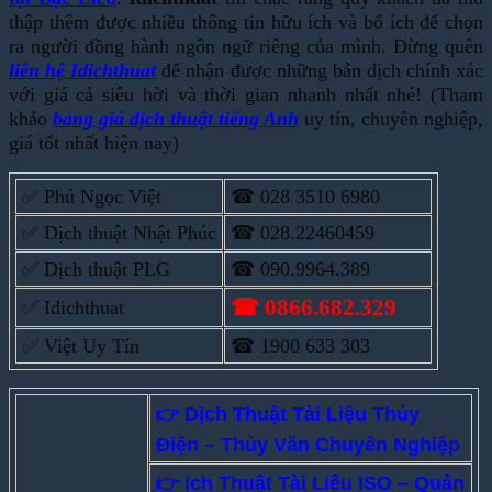
thập thêm được nhiều thông tin hữu ích và bổ ích để chọn
ra người đồng hành ngôn ngữ riêng của mình. Đừng quên
liên hệ Idichthuat
để nhận được những bản dịch chính xác
với giá cả siêu hời và thời gian nhanh nhất nhé! (Tham
khảo
bảng giá dịch thuật tiếng Anh
uy tín, chuyên nghiệp,
giá tốt nhất hiện nay)
✅ Phú Ngọc Việt
☎ 028 3510 6980
✅ Dịch thuật Nhật Phúc
☎ 028.22460459
✅ Dịch thuật PLG
☎ 090.9964.389
☎ 0866.682.329
✅ Idichthuat
✅ Việt Uy Tín
☎ 1900 633 303
👉 Dịch Thuật Tài Liệu Thủy
Điện – Thủy Văn Chuyên Nghiệp
👉 ịch Thuật Tài Liệu ISO – Quản