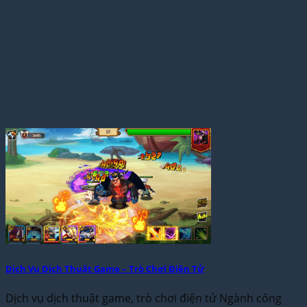
Dịch Vụ Dịch Thuật Game – Trò Chơi Điện Tử
Dịch vụ dịch thuật game, trò chơi điện tử Ngành công