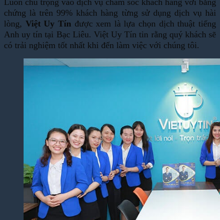
Luôn chú trọng vào dịch vụ chăm sóc khách hàng với bằng
chứng là trên 99% khách hàng từng sử dụng dịch vụ hài
lòng,
Việt Uy Tín
được xem là lựa chọn dịch thuật tiếng
Anh uy tín tại Bạc Liêu. Việt Uy Tín tin rằng quý khách sẽ
có trải nghiệm tốt nhất khi đến làm việc với chúng tôi.