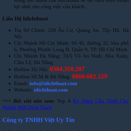
trong nội thành của Idichthuat sẽ tạo điều kiện thuận
lợi nhất cho công việc của khách.
Liên Hệ Idichthuat
Trụ Sở Chính: 228 Âu Cơ, Quảng An, Tây Hồ, Hà
Nội
Chi Nhánh Hồ Chí Minh: Số 42, đường 32, khu phố
6, Phường Phước Long B, Quận 9, TP. Hồ Chí Minh
Chi Nhánh Đà Nẵng: 33/5 Võ An Ninh, Hòa Xuân,
Cẩm Lệ, Đà Nẵng
0384.358.287
Hotline Hà Nội:
0866.682.329
Hotline HCM & Đà Nẵng:
Email:
info@idichthuat.com
Website:
idichthuat.com
>>> Bài viết nên xem
: Top 4
Kỹ Năng Cần Thiết Cho
Người Mới Dịch Thuật
Công ty TNHH Việt Uy Tín