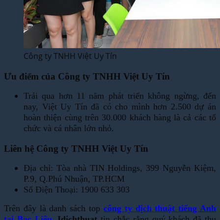
Công ty TNHH Việt Uy Tín
Ưu điểm của Công ty TNHH Việt Uy Tín
Trải qua hơn 11 năm phát triển không ngừng, đến
nay, Việt Uy Tín đã có cho mình hơn 2.500 dự án
hoàn thiện cùng trên 30.000 khách hàng là cả các tổ
chức và cá nhân lớn nhỏ.
Liên hệ Công ty TNHH Việt Uy Tín
Địa chỉ: Tòa nhà TIN Holdings, 399 Nguyễn Kiệm,
P.9, Q.Phú Nhuận, TP.HCM
Số Điện Thoại: 1900 633 303
Trên đây là danh sách top
công ty dịch thuật tiếng Anh
tại Bạc Liêu
.
Idichthuat
tin chắc rằng quý khách đã thu