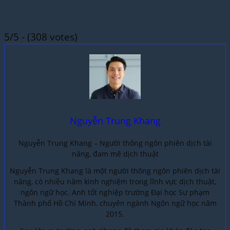
5/5 - (308 votes)
Nguyễn Trung Khang
Nguyễn Trung Khang – Người thông ngôn phiên dịch tài
năng, đam mê dịch thuật
Nguyễn Trung Khang là một người thông ngôn phiên dịch tài
năng, có nhiều năm kinh nghiệm trong lĩnh vực dịch thuật,
ngôn ngữ học. Anh tốt nghiệp trường Đại học Sư phạm
Thành phố Hồ Chí Minh, chuyên ngành Ngôn ngữ học năm
2015.