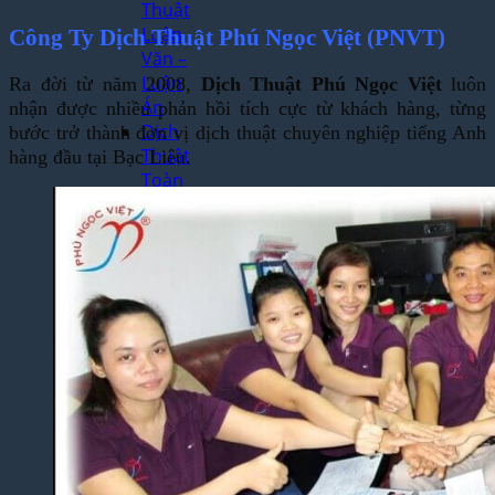
Thuật
Luận
Công Ty Dịch Thuật Phú Ngọc Việt (PNVT)
Văn –
Luận
Ra đời từ năm 2008,
Dịch Thuật Phú Ngọc Việt
luôn
Án
nhận được nhiều phản hồi tích cực từ khách hàng, từng
Dịch
bước trở thành đơn vị dịch thuật chuyên nghiệp tiếng Anh
Thuật
hàng đầu tại Bạc Liêu.
Toàn
Bộ
Website
Dịch
Thuật
Bệnh
Án –
Hồ Sơ
Thuốc
Dịch Thuật
Chuyên
Ngành
Dịch