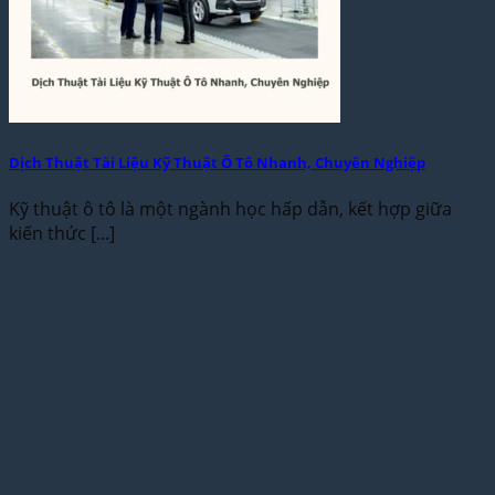
Dịch Thuật Tài Liệu Kỹ Thuật Ô Tô Nhanh, Chuyên Nghiệp
Kỹ thuật ô tô là một ngành học hấp dẫn, kết hợp giữa
kiến thức [...]