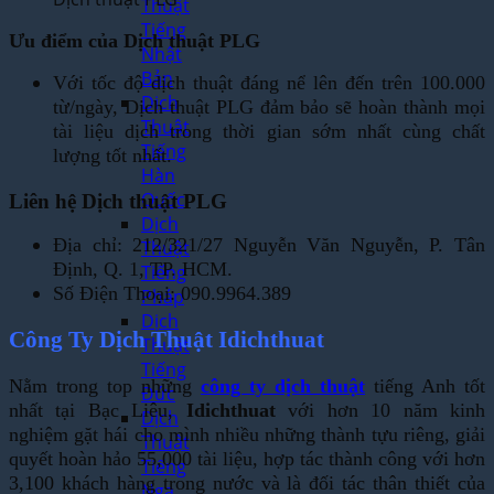
Thuật
Tiếng
Ưu điểm của Dịch thuật PLG
Nhật
Bản
Với tốc độ dịch thuật đáng nể lên đến trên 100.000
Dịch
từ/ngày, Dịch thuật PLG đảm bảo sẽ hoàn thành mọi
Thuật
tài liệu dịch trong thời gian sớm nhất cùng chất
Tiếng
lượng tốt nhất.
Hàn
Quốc
Liên hệ Dịch thuật PLG
Dịch
Địa chỉ: 212/321/27 Nguyễn Văn Nguyễn, P. Tân
Thuật
Định, Q. 1, TP. HCM.
Tiếng
Số Điện Thoại: 090.9964.389
Pháp
Dịch
Công Ty Dịch Thuật Idichthuat
Thuật
Tiếng
Nằm trong top những
công ty dịch thuật
tiếng Anh tốt
Đức
nhất tại Bạc Liêu,
Idichthuat
với hơn 10 năm kinh
Dịch
nghiệm gặt hái cho mình nhiều những thành tựu riêng, giải
Thuật
quyết hoàn hảo 55,000 tài liệu, hợp tác thành công với hơn
Tiếng
3,100 khách hàng trong nước và là đối tác thân thiết của
Nga