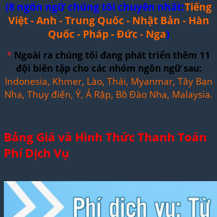
(8 ngôn ngữ chúng tôi chuyên nhất:
Tiếng
Việt - Anh - Trung Quốc - Nhật Bản - Hàn
Quốc - Pháp - Đức - Nga
)
*
Ngoài ra chúng tôi đang phát triển thêm 11
đội biên tập cho các nhóm ngôn ngữ sau:
Indonesia, Khmer, Lào, Thái, Myanmar, Tây Ban
Nha, Thụy điển, Ý, Ả Rập, Bồ Đào Nha, Malaysia.
Bảng Giá và Hình Thức Thanh Toán
Phí Dịch Vụ