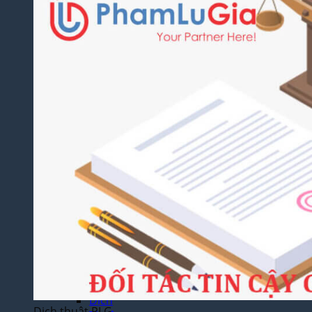
Dịch
Thuật
Giấy
Khai
Sinh,
Hộ
Khẩu
Dịch Thuật
Đa Ngôn
Ngữ
Dịch
Thuật
Tiếng
Anh
Dịch
Thuật
Tiếng
Trung
Quốc
Dịch
Dịch thuật PLG