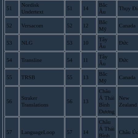
Nordisk
Bắc
51
51
14
Thụy Đi
Undertext
Âu
Bắc
52
Versacom
52
12
Canada
Mỹ
Tây
53
NLG
53
10
Đức
Âu
Tây
54
Transline
54
11
Đức
Âu
Bắc
55
TRSB
55
13
Canada
Mỹ
Châu
Straker
Á Thái
New
56
56
13
Translations
Bình
Zealand
Dương
Châu
Á Thái
57
LanguageLoop
57
14
Châu Ú
Bình