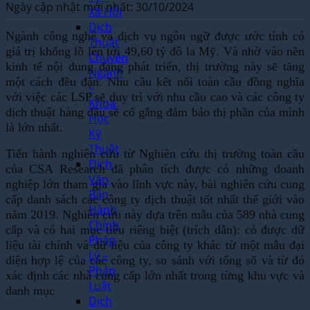
Ngày cập nhật mới nhất: 30/10/2024
Xã Hội
Dịch
Ngành công nghệ và dịch vụ ngôn ngữ được ước tính có
Thuật
giá trị khổng lồ lên tới 49,60 tỷ đô la Mỹ. Và nhờ vào
nền
Chuyên
kinh tế nội dung
đang phát triển, thị trường này sẽ tăng
Ngành
một cách đều đặn. Nhu cầu kết nối toàn cầu đồng nghĩa
–
với việc các LSP sẽ duy trì với nhu cầu cao và các công ty
Khoa
dịch thuật hàng đầu sẽ cố gắng đảm bảo thị phần của mình
Học
là lớn nhất.
Kỹ
Thuật
Tiến hành nghiên cứu từ Nghiên cứu thị trường toàn cầu
Dịch
của CSA Research đã phân tích được có những doanh
Văn
nghiệp lớn tham gia vào lĩnh vực này, bài nghiên cứu cung
Bản
cấp danh sách các công ty dịch thuật tốt nhất thế giới vào
Hành
năm 2019. Nghiên cứu này dựa trên mẫu của 589 nhà cung
Chính
cấp và có hai mục tiêu riêng biệt (trích dẫn): có được dữ
Pháp
liệu tài chính và dữ liệu của công ty khác từ một mẫu đại
Lý –
diện hợp lệ của các công ty, so sánh với tổng số và từ đó
Pháp
xác định các nhà cung cấp lớn nhất trong từng khu vực và
Luật
danh mục
Dịch