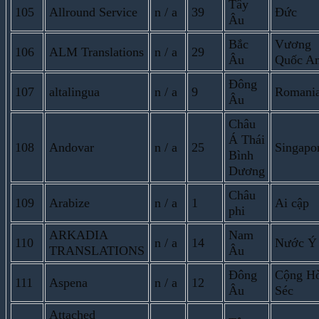
Tây
105
Allround Service
n / a
39
Đức
Âu
Bắc
Vương
106
ALM Translations
n / a
29
Âu
Quốc A
Đông
107
altalingua
n / a
9
Romani
Âu
Châu
Á Thái
108
Andovar
n / a
25
Singapo
Bình
Dương
Châu
109
Arabize
n / a
1
Ai cập
phi
ARKADIA
Nam
110
n / a
14
Nước Ý
TRANSLATIONS
Âu
Đông
Cộng H
111
Aspena
n / a
12
Âu
Séc
Attached