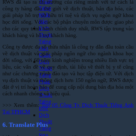
Thuật
RWS đã tạo ra thị trường của riêng mình với tư cách là
Tiếng
công ty hàng đầu thế giới về dịch thuật, bản địa hóa, các
Nhật
giải pháp hỗ trợ sở hữu trí tuệ và dịch vụ ngôn ngữ khoa
Bản
học đời sống. Với các bộ phận chuyên môn được giao phó
Dịch
cho các quy trình hành chính duy nhất, RWS tập trung vào
Thuật
khách hàng và hỗ trợ khách hàng.
Tiếng
Công ty được đa số thừa nhận là công ty dẫn đầu toàn cầu
Hàn
về dịch thuật và giải pháp ngôn ngữ cho ngành khoa học
Quốc
đời sống, với 60 năm kinh nghiệm trong nhiều lĩnh vực trị
Dịch
liệu, các vấn đề về quy định, tài liệu về thiết bị y tế cũng
Thuật
như các chương trình đào tạo và học tập điện tử. Với dịch
Tiếng
vụ dịch thuật và thông dịch hơn 150 ngôn ngữ, RWS được
Pháp
đặt ở vị trí hoàn hảo để cung cấp nội dung bản địa hóa một
Dịch
cách nhanh chóng và hiệu quả.
Thuật
Tiếng
>>> Xem thêm:
Top 05 Công Ty Dịch Thuật Tiếng Anh
Đức
Tại TPHCM
Dịch
Thuật
6. Translate Plus
Tiếng
Nga