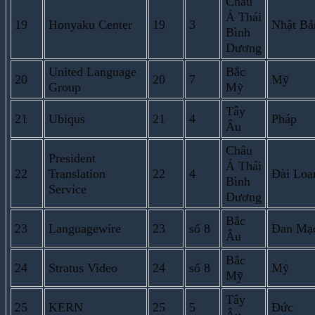
Châu
Á Thái
19
Honyaku Center
19
3
Nhật Bả
Bình
Dương
United Language
Bắc
20
20
7
Mỹ
Group
Mỹ
Tây
21
Ubiqus
21
4
Pháp
Âu
Châu
President
Á Thái
22
Translation
22
4
Đài Loa
Bình
Service
Dương
Bắc
23
Languagewire
23
số 8
Đan Mạ
Âu
Bắc
24
Stratus Video
24
số 8
Mỹ
Mỹ
Tây
25
KERN
25
5
Đức