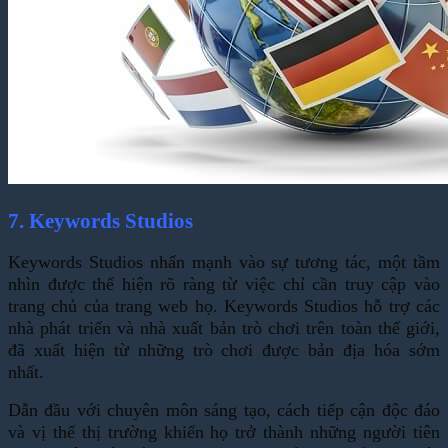
7. Keywords Studios
Keywords Studios
nhấn mạnh vào sự tương tác, một tầm
nhìn được thể hiện rõ ràng từ việc chỉ cần truy cập vào
trang chủ của trang web họ.
Keywords Studios
hỗ trợ các
nhà phát triển và nhà xuất bản trò chơi trên toàn thế giới,
đã xuất hiện từ những trò chơi được bản địa hóa sớm
nhất.
Dẫn đầu với chuyên môn sáng tạo, cách tiếp cận độc đáo
và vị thế thị trường khiến họ trở thành những người tiên