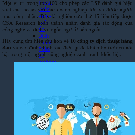
Thuật
Một vị trí trong top 100 cho phép các LSP đánh giá hiệu
Luận
suất của họ so với các doanh nghiệp lớn và được người
Văn –
mua công nhận. Đây là nghiên cứu thứ 15 liên tiếp được
Luận
CSA Research hoàn thành nhằm đánh giá tác động của
Án
công nghệ và dịch vụ ngôn ngữ từ bên ngoài.
Dịch
Hãy cùng tìm hiểu sâu hơn về 10
công ty dịch thuật hàng
Thuật
đầu
và xác định chính xác điều gì đã khiến họ trở nên nổi
Toàn
bật trong một ngành công nghiệp cạnh tranh khốc liệt.
Bộ
Website
Dịch
Thuật
Bệnh
Án –
Hồ Sơ
Thuốc
Dịch Thuật
Chuyên
Ngành
Dịch