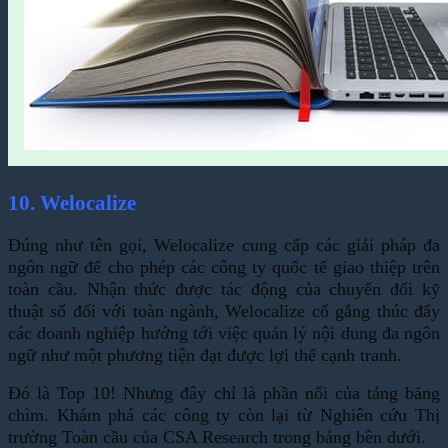
10. Welocalize
Đúng như tên gọi, Welocalize cung cấp các giải pháp đa
ngôn ngữ để cho phép các công ty quốc tế giao thiệp trên
toàn cầu. Nhận thức được tác động của chuyển đổi kỹ
thuật số đối với toàn ngành, Welocalize cố gắng thúc đẩy
các doanh nghiệp hướng tới việc quản lý nội dung đa ngôn
ngữ như một phương tiện đạt được lợi thế cạnh tranh.
Đó là Top 10! Nhưng đây chỉ là phần nổi của tảng băng
chìm. Khám phá các công ty còn lại từ Nghiên cứu Thị
trường Toàn cầu của CSA Research trong bảng bên dưới.