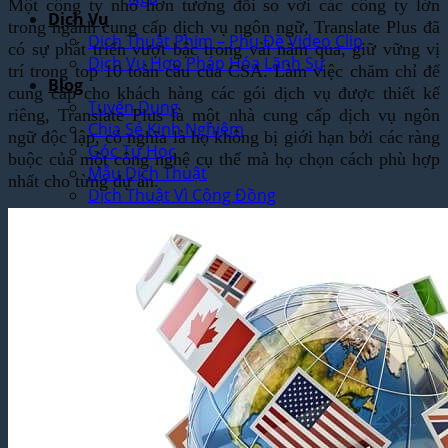
Một công ty nhỏ hơn tương đối so với các công ty lớn
Dịch Vụ
trong ngành cung cấp dịch vụ ngôn ngữ, Translate Plus đã
Dịch Thuật Phim – Phụ Đề Video Clip
có sự phát triển vượt bậc trong vài năm qua, giữ vững vị
Dịch Vụ Hợp Pháp Hóa Lãnh Sự
trí trong top 10 toàn cầu của CSA. Làm việc chăm chỉ để
Blog
cung cấp cho khách hàng các gói dịch vụ được thiết kế
Tuyển Dụng
riêng, Translate Plus là một nhà cung cấp dịch vụ ngôn
Chia Sẻ Kinh Nghiệm
ngữ độc lập, có nghĩa là họ không bị giới hạn bởi các ràng
Góc Tự Học
buộc của một công nghệ cụ thể mà họ chọn cách phù hợp
Mẫu Dịch Thuật
nhất cho từng dự án.
Dịch Thuật Vì Cộng Đồng
Liên Hệ & Thanh toán