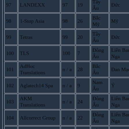
Tây
97
LANDEXX
97
19
Đức
Âu
Bắc
98
1-Stop Asia
98
26
Mỹ
Mỹ
Tây
99
Tetras
99
20
Đức
Âu
Đông
Liên Ba
100
TLS
100
7
Âu
Nga
AdHoc
Bắc
101
n / a
28
Đan Mạ
Translations
Âu
Nam
102
Aglatech14 Spa
n / a
9
Ý
Âu
AKM
Đông
Liên Ba
103
n / a
24
Translations
Âu
Nga
Đông
Liên Ba
104
Allcorrect Group
n / a
22
Âu
Nga