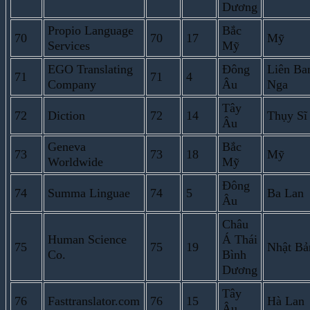
Dương
Propio Language
Bắc
70
70
17
Mỹ
Services
Mỹ
EGO Translating
Đông
Liên Ba
71
71
4
Company
Âu
Nga
Tây
72
Diction
72
14
Thụy Sĩ
Âu
Geneva
Bắc
73
73
18
Mỹ
Worldwide
Mỹ
Đông
74
Summa Linguae
74
5
Ba Lan
Âu
Châu
Human Science
Á Thái
75
75
19
Nhật Bả
Co.
Bình
Dương
Tây
76
Fasttranslator.com
76
15
Hà Lan
Âu