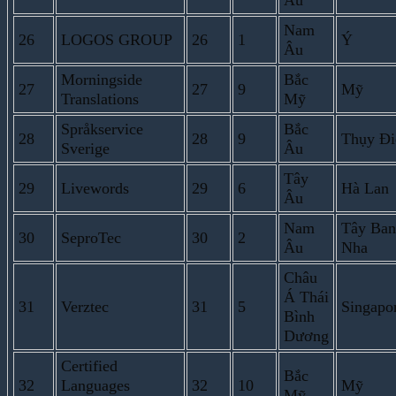
Âu
Nam
26
LOGOS GROUP
26
1
Ý
Âu
Morningside
Bắc
27
27
9
Mỹ
Translations
Mỹ
Språkservice
Bắc
28
28
9
Thụy Đi
Sverige
Âu
Tây
29
Livewords
29
6
Hà Lan
Âu
Nam
Tây Ban
30
SeproTec
30
2
Âu
Nha
Châu
Á Thái
31
Verztec
31
5
Singapo
Bình
Dương
Certified
Bắc
32
Languages
32
10
Mỹ
Mỹ