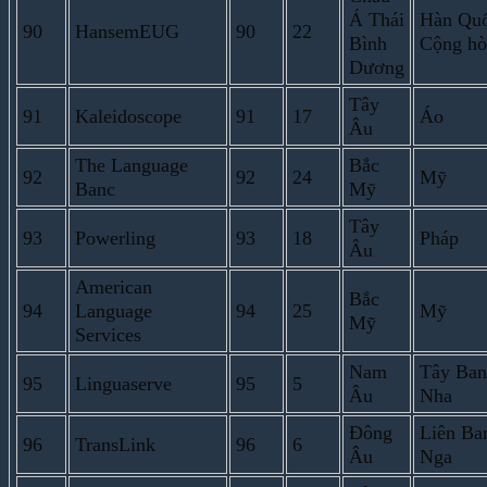
Á Thái
Hàn Quố
90
HansemEUG
90
22
Bình
Cộng hò
Dương
Tây
91
Kaleidoscope
91
17
Áo
Âu
The Language
Bắc
92
92
24
Mỹ
Banc
Mỹ
Tây
93
Powerling
93
18
Pháp
Âu
American
Bắc
94
Language
94
25
Mỹ
Mỹ
Services
Nam
Tây Ban
95
Linguaserve
95
5
Âu
Nha
Đông
Liên Ba
96
TransLink
96
6
Âu
Nga