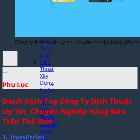
Thuật
Trò
Chơi
Điện
Tử
Dịch
Thuật
Công ty dịch thuật uy tín, chuyên nghiệp hàng đầu th
Toán
Học
Dịch
Thuật
Xây
Dựng,
Phụ Lục
Hồ Sơ
Dự
Danh Sách Top Công Ty Dịch Thuật
Thầu
Uy Tín, Chuyên Nghiệp Hàng Đầu
Dịch
Thuật
Trên Thế Giới
Chuyên
Ngành
1. TransPerfect
Dầu