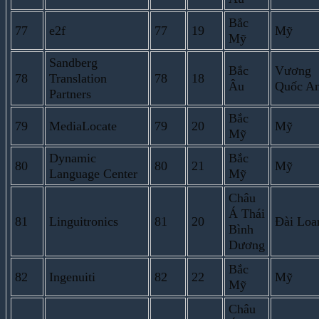
Bắc
77
e2f
77
19
Mỹ
Mỹ
Sandberg
Bắc
Vương
78
Translation
78
18
Âu
Quốc A
Partners
Bắc
79
MediaLocate
79
20
Mỹ
Mỹ
Dynamic
Bắc
80
80
21
Mỹ
Language Center
Mỹ
Châu
Á Thái
81
Linguitronics
81
20
Đài Loa
Bình
Dương
Bắc
82
Ingenuiti
82
22
Mỹ
Mỹ
Châu