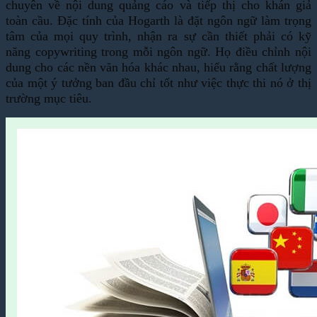
chuyên về nội dung quảng cáo và tiếp thị cho khán giả
toàn cầu. Đặc tính của Hogarth là đặt ngôn ngữ làm trọng
tâm của mọi quy trình, nhận ra sự cần thiết phải có kỹ
năng copywriting trong mỗi ngôn ngữ. Họ điều chỉnh nội
dung cho các nền văn hóa khác nhau, hiểu rằng chất lượng
của một ý tưởng ban đầu chỉ tốt như việc thực thi nó ở thị
trường mục tiêu.