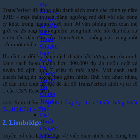
Khí
TransPerfect đã đứng đầu danh sách trong các công ty năm
Nhanh,
2019 – một thành tích đáng ngưỡng mộ đối với các công
Chuyên
ty khác trong ngành. Với hơn 90 văn phòng trên toàn thế
Nghiệp
giới và 25 năm kinh nghiệm trong lĩnh vực nội địa hóa, sự
Dịch
vươn lên dẫn đầu của TransPerfect không chỉ trong một
Thuật
sớm một chiều.
Chuyên
Ngành
Họ đã trau dồi kỹ năng dịch thuật chất lượng cao của mình
Công
bằng cách hoàn thành hơn 300.000 dự án ngôn ngữ và
Nghệ
tuyên bố dịch hơn 7 triệu từ mỗi ngày. Với danh sách
Thông
khách hàng ấn tượng bao gồm nhiều lĩnh vực khác nhau,
Tin Uy
sẽ cần một chút nỗ lực để lật đổ TransPerfect khỏi vị trí số
Tín,
1 của CSA Research.
Chuẩn
Thuật
>>> Xem thêm:
Top 05 Công Ty Dịch Thuật Tiếng Nhật
Ngữ
Tại Hà Nội Uy Tín
Dịch
Thuật
2. Lionbridge
Chuyên
Ngành
Tuyên bố của Lionbridge về việc dịch nhiều nội dung hơn