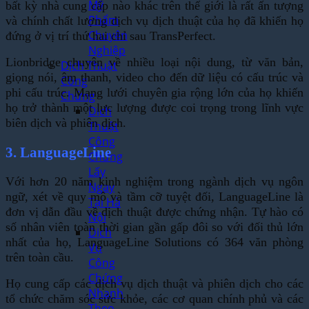
Mỹ
bất kỳ nhà cung cấp nào khác trên thế giới là rất ấn tượng
Phẩm
và chính chất lượng dịch vụ dịch thuật của họ đã khiến họ
Chuyên
đứng ở vị trí thứ hai chỉ sau TransPerfect.
Nghiệp
Lionbridge chuyên về nhiều loại nội dung, từ văn bản,
Dịch Thuật
giọng nói, âm thanh, video cho đến dữ liệu có cấu trúc và
Công
phi cấu trúc. Mạng lưới chuyên gia rộng lớn của họ khiến
Chứng
họ trở thành một lực lượng được coi trọng trong lĩnh vực
Dịch
biên dịch và phiên dịch.
Thuật
Công
3. LanguageLine
Chứng
Lấy
Với hơn 20 năm kinh nghiệm trong ngành dịch vụ ngôn
Ngay
ngữ, xét về quy mô và tầm cỡ tuyệt đối, LanguageLine là
Tại Hà
đơn vị dẫn đầu về dịch thuật được chứng nhận. Tự hào có
Nội
số nhân viên toàn thời gian gần gấp đôi so với đối thủ lớn
Dịch
nhất của họ, LanguageLine Solutions có 364 văn phòng
Vụ
trên toàn cầu.
Công
Chứng
Họ cung cấp các dịch vụ dịch thuật và phiên dịch cho các
Nhanh
tổ chức chăm sóc sức khỏe, các cơ quan chính phủ và các
Theo