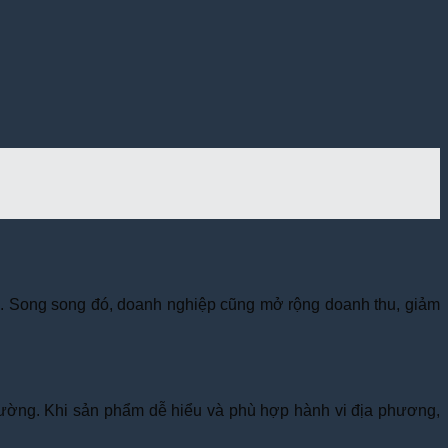
g. Song song đó, doanh nghiệp cũng mở rộng doanh thu, giảm
trường. Khi sản phẩm dễ hiểu và phù hợp hành vi địa phương,