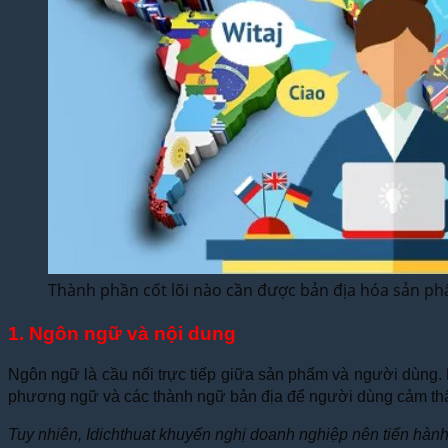
Thành phần cốt lõi nào cần được bản địa hóa sản p
1. Ngôn ngữ và nội dung
Ngôn ngữ là cầu nối trực tiếp giữa sản phẩm và người dùng. 
phương ngữ và các thành ngữ bản địa để người dùng cảm thấ
Tuy nhiên, Idichthuat khuyến nghị doanh nghiệp nên tiến hàn