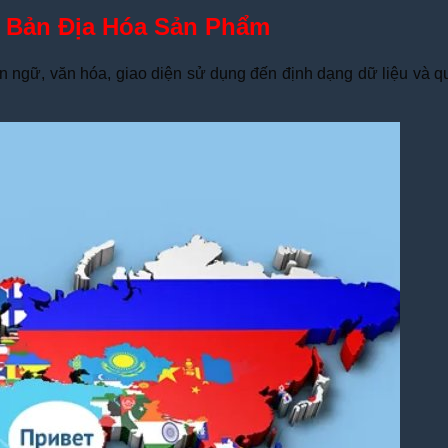
 Bản Địa Hóa Sản Phẩm
n ngữ, văn hóa, giao diện sử dụng đến định dạng dữ liệu và qu