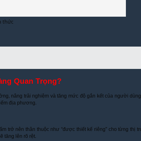
h thức
Càng Quan Trọng?
rường, nâng trải nghiệm và tăng mức độ gắn kết của người dùn
 kiếm địa phương.
m trở nên thân thuộc như “được thiết kế riêng” cho từng thị 
tăng lên rõ rệt.