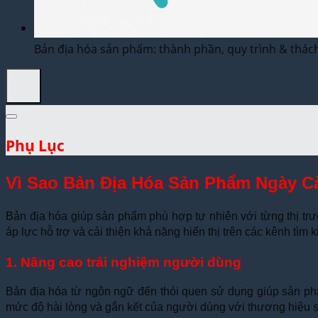
Dịch Thuật Vì Cộng Đồng
Liên Hệ & Thanh toán
Bản địa hóa sản phẩm: thành phần, quy trình & thác
Phụ Lục
Vì Sao Bản Địa Hóa Sản Phẩm Ngày 
Bản địa hóa giúp sản phẩm phù hợp tự nhiên với từng thị t
áp lực hỗ trợ và cải thiện khả năng hiển thị trên các kênh tìm
1. Nâng cao trải nghiệm người dùng
Bản địa hóa từ ngôn ngữ đến thói quen sử dụng giúp sản phẩ
mức độ hài lòng và gắn kết của người dùng với thương hiệu sẽ 