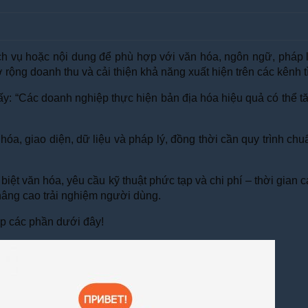
ịch vụ hoặc nội dung để phù hợp với văn hóa, ngôn ngữ, pháp 
rộng doanh thu và cải thiện khả năng xuất hiện trên các kênh t
 “Các doanh nghiệp thực hiện bản địa hóa hiệu quả có thể tăn
óa, giao diện, dữ liệu và pháp lý, đồng thời cần quy trình chuẩn
biệt văn hóa, yêu cầu kỹ thuật phức tạp và chi phí – thời gian 
 nâng cao trải nghiệm người dùng.
ếp các phần dưới đây!