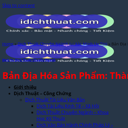
Skip to content
Home
»
Dịch Thuật Chuyên Ngành (✅ Xác Minh Uy Tín)
»
Bản Địa 
Dịch Vụ Dịch Thuật Chuyên Ngành
Bản Địa Hóa Sản Phẩm: Thàn
Giới thiệu
Dịch Thuật – Công Chứng
Dịch Thuật Tài Liệu Văn Bản
Dịch Tài Liệu Kinh Tế – Xã Hội
Dịch Thuật Chuyên Ngành – Khoa
Học Kỹ Thuật
Dịch Văn Bản Hành Chính Pháp Lý –