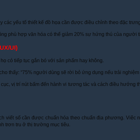
y các yếu tố thiết kế đồ họa cần được điều chỉnh theo đặc trưn
ông phù hợp văn hóa có thể giảm 20% sự hứng thú của người t
(UX/UI)
h họ có tiếp tục gắn bó với sản phẩm hay không.
o thấy: “75% người dùng sẽ rời bỏ ứng dụng nếu trải nghiệm 
cục, vị trí nút bấm đến hành vi tương tác và cách điều hướng th
ch viết số cần được chuẩn hóa theo chuẩn địa phương. Việc nà
trơn tru ở thị trường mục tiêu.