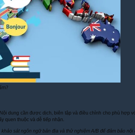
hẩm?
Nội dung cần được dịch, biên tập và điều chỉnh cho phù hợp vớ
y quen thuộc và dễ tiếp nhận.
h khảo sát ngôn ngữ bản địa và thử nghiệm A/B để đảm bảo nội 