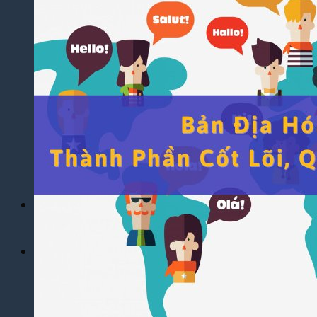
Yêu Cầu
Dịch Thuật Báo Cáo Tài Chính
Dịch Thuật Hợp Đồng Nhanh Chóng
Dịch Thuật Bảng Điểm Học Bạ
Dịch Thuật Giấy Khai Sinh, Hộ Khẩu
Dịch Thuật Đa Ngôn Ngữ
Dịch Thuật Tiếng Anh
Dịch Thuật Tiếng Trung Quốc
Dịch Thuật Tiếng Nhật Bản
Dịch Thuật Tiếng Hàn Quốc
Dịch Thuật Tiếng Pháp
Dịch Thuật Tiếng Đức
Dịch Thuật Tiếng Nga
Dịch Vụ
Dịch Thuật Phim – Phụ Đề Video Clip
Dịch Vụ Hợp Pháp Hóa Lãnh Sự
Blog
Tuyển Dụng
Chia Sẻ Kinh Nghiệm
Góc Tự Học
Mẫu Dịch Thuật