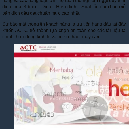
hàng và các hãng luật lớn. Họ tuân thủ nghiêm ngặt quy trình
dịch thuật 3 bước: Dịch – Hiệu đính – Soát lỗi, đảm bảo mỗi
bản dịch đều đạt chuẩn mực cao nhất.
Sự bảo mật thông tin khách hàng là ưu tiên hàng đầu tại đây,
khiến ACTC trở thành lựa chọn an toàn cho các tài liệu tài
chính, hợp đồng kinh tế và hồ sơ thầu nhạy cảm.