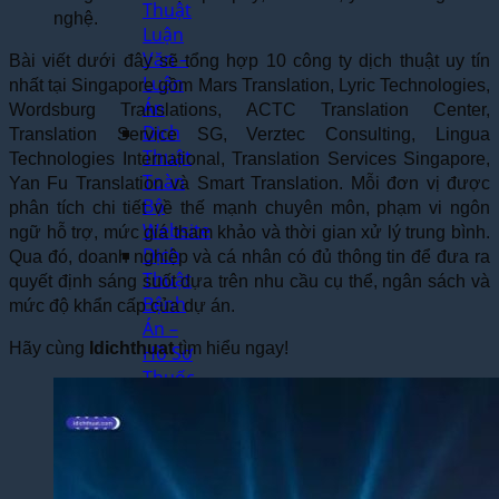
Thuật
nghệ.
Luận
Văn –
Bài viết dưới đây sẽ tổng hợp 10 công ty dịch thuật uy tín
Luận
nhất tại Singapore gồm Mars Translation, Lyric Technologies,
Án
Wordsburg Translations, ACTC Translation Center,
Dịch
Translation Service SG, Verztec Consulting, Lingua
Thuật
Technologies International, Translation Services Singapore,
Toàn
Yan Fu Translation và Smart Translation. Mỗi đơn vị được
Bộ
phân tích chi tiết về thế mạnh chuyên môn, phạm vi ngôn
Website
ngữ hỗ trợ, mức giá tham khảo và thời gian xử lý trung bình.
Dịch
Qua đó, doanh nghiệp và cá nhân có đủ thông tin để đưa ra
Thuật
quyết định sáng suốt dựa trên nhu cầu cụ thể, ngân sách và
Bệnh
mức độ khẩn cấp của dự án.
Án –
Hãy cùng
Idichthuat
tìm hiểu ngay!
Hồ Sơ
Thuốc
Dịch Thuật
Chuyên
Ngành
Dịch