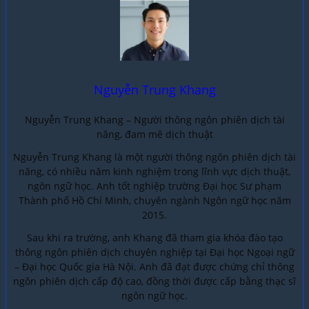
Nguyễn Trung Khang
Nguyễn Trung Khang – Người thông ngôn phiên dịch tài
năng, đam mê dịch thuật
Nguyễn Trung Khang là một người thông ngôn phiên dịch tài
năng, có nhiều năm kinh nghiệm trong lĩnh vực dịch thuật,
ngôn ngữ học. Anh tốt nghiệp trường Đại học Sư phạm
Thành phố Hồ Chí Minh, chuyên ngành Ngôn ngữ học năm
2015.
Sau khi ra trường, anh Khang đã tham gia khóa đào tạo
thông ngôn phiên dịch chuyên nghiệp tại Đại học Ngoại ngữ
– Đại học Quốc gia Hà Nội. Anh đã đạt được chứng chỉ thông
ngôn phiên dịch cấp độ cao, đồng thời được cấp bằng thạc sĩ
ngôn ngữ học.