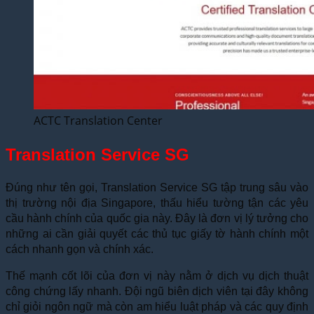
ACTC Translation Center
Translation Service SG
Đúng như tên gọi, Translation Service SG tập trung sâu vào
thị trường nội địa Singapore, thấu hiểu tường tận các yêu
cầu hành chính của quốc gia này. Đây là đơn vị lý tưởng cho
những ai cần giải quyết các thủ tục giấy tờ hành chính một
cách nhanh gọn và chính xác.
Thế mạnh cốt lõi của đơn vị này nằm ở dịch vụ dịch thuật
công chứng lấy nhanh. Đội ngũ biên dịch viên tại đây không
chỉ giỏi ngôn ngữ mà còn am hiểu luật pháp và các quy định