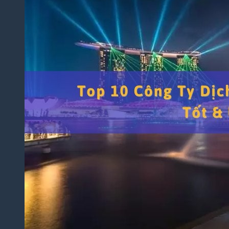
Thuật
Trò
Chơi
Điện
Tử
Dịch
Thuật
Toán
Học
Dịch
Thuật
Xây
Dựng,
Hồ Sơ
Dự
Thầu
Dịch
Thuật
Chuyên
Ngành
Dầu