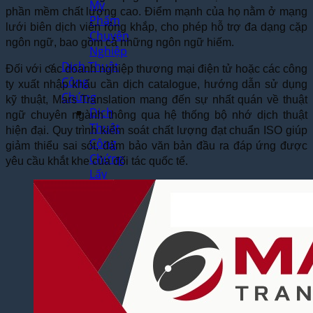
Mỹ
phần mềm chất lượng cao. Điểm mạnh của họ nằm ở mạng
Phẩm
lưới biên dịch viên rộng khắp, cho phép hỗ trợ đa dạng cặp
Chuyên
ngôn ngữ, bao gồm cả những ngôn ngữ hiếm.
Nghiệp
Dịch Thuật
Đối với các doanh nghiệp thương mại điện tử hoặc các công
Công
ty xuất nhập khẩu cần dịch catalogue, hướng dẫn sử dụng
Chứng
kỹ thuật, Mars Translation mang đến sự nhất quán về thuật
Dịch
ngữ chuyên ngành thông qua hệ thống bộ nhớ dịch thuật
Thuật
hiện đại. Quy trình kiểm soát chất lượng đạt chuẩn ISO giúp
Công
giảm thiểu sai sót, đảm bảo văn bản đầu ra đáp ứng được
Chứng
yêu cầu khắt khe của đối tác quốc tế.
Lấy
Ngay
Tại Hà
Nội
Dịch
Vụ
Công
Chứng
Nhanh
Theo