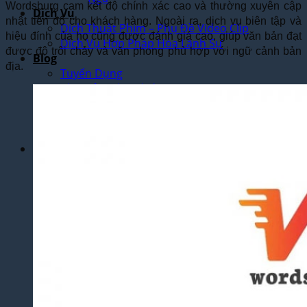
Wordsburg cam kết độ chính xác cao và thường xuyên cập
Dịch Vụ
nhật tiến độ cho khách hàng. Ngoài ra, dịch vụ biên tập và
Dịch Thuật Phim – Phụ Đề Video Clip
hiệu đính của họ cũng được đánh giá cao, giúp văn bản đạt
Dịch Vụ Hợp Pháp Hóa Lãnh Sự
được độ trôi chảy và văn phong phù hợp với ngữ cảnh bản
Blog
địa.
Tuyển Dụng
Chia Sẻ Kinh Nghiệm
Góc Tự Học
Mẫu Dịch Thuật
Dịch Thuật Vì Cộng Đồng
Liên Hệ & Thanh toán