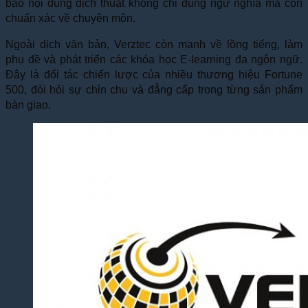
bảo nội dung dịch thuật không chỉ đúng ngữ nghĩa mà còn
chuẩn xác về chuyên môn.
Ngoài dịch văn bản, Verztec còn mạnh về lồng tiếng, làm
phụ đề và phát triển các khóa học E-learning đa ngôn ngữ.
Đây là đối tác chiến lược của nhiều thương hiệu Fortune
500, đòi hỏi sự chỉn chu và đẳng cấp trong từng sản phẩm
bàn giao.