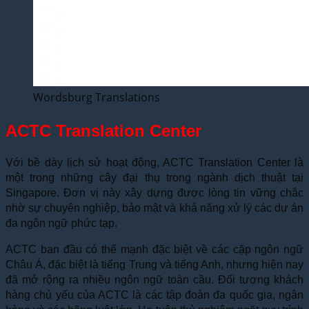
Wordsburg Translations
ACTC Translation Center
Với bề dày lịch sử hoạt động, ACTC Translation Center là
một trong những cây đại thụ trong ngành dịch thuật tại
Singapore. Đơn vị này xây dựng được lòng tin vững chắc
nhờ sự chuyên nghiệp, bảo mật và khả năng xử lý các dự án
đa ngôn ngữ phức tạp.
ACTC ban đầu có thế mạnh đặc biệt về các cặp ngôn ngữ
Châu Á, đặc biệt là tiếng Trung và tiếng Anh, nhưng hiện nay
đã mở rộng ra nhiều ngôn ngữ toàn cầu. Đối tượng khách
hàng chủ yếu của ACTC là các tập đoàn đa quốc gia, ngân