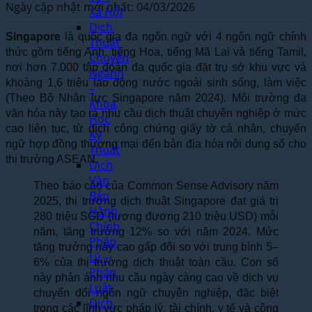
Ngày cập nhật mới nhất: 04/03/2026
Xã Hội
Dịch
Singapore
là quốc gia đa ngôn ngữ với 4 ngôn ngữ chính
Thuật
thức gồm tiếng Anh, tiếng Hoa, tiếng Mã Lai và tiếng Tamil,
Chuyên
nơi hơn 7.000 tập đoàn đa quốc gia đặt trụ sở khu vực và
Ngành
khoảng 1,6 triệu lao động nước ngoài sinh sống, làm việc
–
(Theo Bộ Nhân lực Singapore năm 2024). Môi trường đa
Khoa
văn hóa này tạo ra nhu cầu dịch thuật chuyên nghiệp ở mức
Học
cao liên tục, từ dịch công chứng giấy tờ cá nhân, chuyển
Kỹ
ngữ hợp đồng thương mại đến bản địa hóa nội dung số cho
Thuật
thị trường ASEAN.
Dịch
Văn
Theo báo cáo của Common Sense Advisory năm
Bản
2025, thị trường dịch thuật Singapore đạt giá trị
Hành
280 triệu SGD (tương đương 210 triệu USD) mỗi
Chính
năm, tăng trưởng 12% so với năm 2024. Mức
Pháp
tăng trưởng này cao gấp đôi so với trung bình 5–
Lý –
6% của thị trường dịch thuật toàn cầu. Con số
Pháp
này phản ánh nhu cầu ngày càng cao về dịch vụ
Luật
chuyển đổi ngôn ngữ chuyên nghiệp, đặc biệt
Dịch
trong các lĩnh vực pháp lý, tài chính, y tế và công