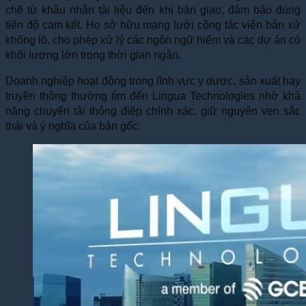
chẽ từ khâu nhận tài liệu đến khi bàn giao, đảm bảo đúng
tiến độ cam kết. Họ sở hữu mạng lưới cộng tác viên bản xứ
khổng lồ, cho phép xử lý các ngôn ngữ hiếm và các dự án có
khối lượng lớn trong thời gian ngắn.
Doanh nghiệp hoạt động trong lĩnh vực y dược, sản xuất hay
truyền thông thường tìm đến Lingua Technologies nhờ khả
năng chuyển tải thông điệp chính xác, giữ nguyên vẹn sắc
thái và ý nghĩa của bản gốc.