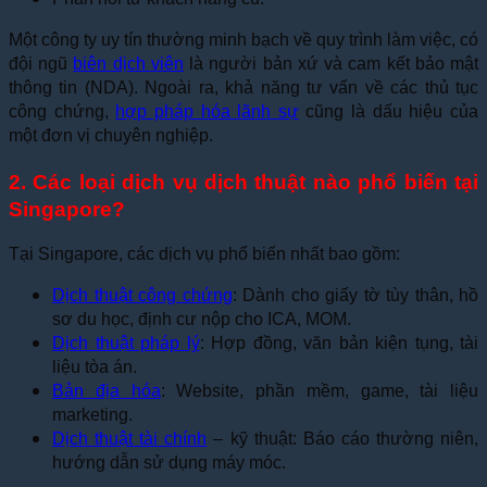
Một công ty uy tín thường minh bạch về quy trình làm việc, có
đội ngũ
biên dịch viên
là người bản xứ và cam kết bảo mật
thông tin (NDA). Ngoài ra, khả năng tư vấn về các thủ tục
công chứng,
hợp pháp hóa lãnh sự
cũng là dấu hiệu của
một đơn vị chuyên nghiệp.
2. Các loại dịch vụ dịch thuật nào phổ biến tại
Singapore?
Tại Singapore, các dịch vụ phổ biến nhất bao gồm:
Dịch thuật công chứng
: Dành cho giấy tờ tùy thân, hồ
sơ du học, định cư nộp cho ICA, MOM.
Dịch thuật pháp lý
: Hợp đồng, văn bản kiện tụng, tài
liệu tòa án.
Bản địa hóa
: Website, phần mềm, game, tài liệu
marketing.
Dịch thuật tài chính
– kỹ thuật: Báo cáo thường niên,
hướng dẫn sử dụng máy móc.