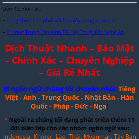
Liên Kết Đối Tác:
+
Tổng kho phân phối vật liệu xây dựng Kosmos
+
Trường Trung Cấp Kinh Tế – Kỹ Thuật Bắc Nghệ An
Dịch Thuật Nhanh – Bảo Mật
– Chính Xác – Chuyên Nghiệp
– Giá Rẻ Nhất
(8 ngôn ngữ chúng tôi chuyên nhất:
Tiếng
Việt - Anh - Trung Quốc - Nhật Bản - Hàn
Quốc - Pháp - Đức - Nga
)
*
Ngoài ra chúng tôi đang phát triển thêm 11
đội biên tập cho các nhóm ngôn ngữ sau:
Indonesia, Khmer, Lào, Thái, Myanmar, Tây Ban