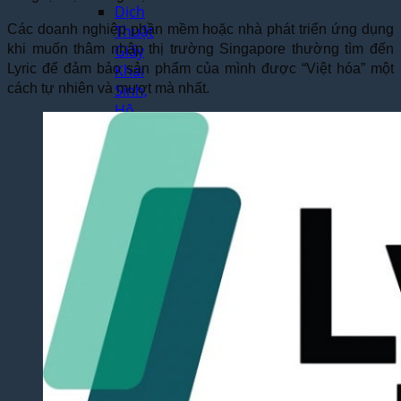
Dịch
Các doanh nghiệp phần mềm hoặc nhà phát triển ứng dụng
Thuật
khi muốn thâm nhập thị trường Singapore thường tìm đến
Giấy
Lyric để đảm bảo sản phẩm của mình được “Việt hóa” một
Khai
cách tự nhiên và mượt mà nhất.
Sinh,
Hộ
Khẩu
Dịch Thuật
Đa Ngôn
Ngữ
Dịch
Thuật
Tiếng
Anh
Dịch
Thuật
Tiếng
Trung
Quốc
Dịch