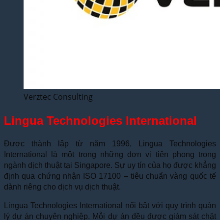
Verztec Consulting
Lingua Technologies International
Được thành lập từ năm 1996, Lingua Technologies
International là một trong những đơn vị tiên phong trong
ngành dịch thuật tại Singapore. Sự uy tín của họ được khẳng
định qua chứng nhận ISO 17100 – tiêu chuẩn vàng quốc tế
dành riêng cho dịch vụ dịch thuật.
Lingua Technologies International nổi bật với quy trình quản
lý dự án chuyên nghiệp. Mỗi dự án đều được giám sát chặt