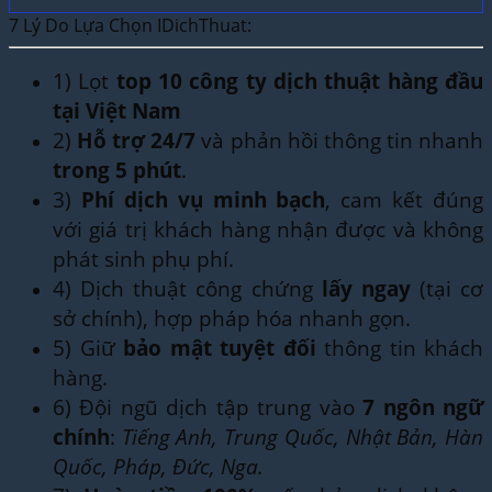
7 Lý Do Lựa Chọn IDichThuat:
1) Lọt
top 10 công ty dịch thuật hàng đầu
tại Việt Nam
2)
Hỗ trợ 24/7
và phản hồi thông tin nhanh
trong 5 phút
.
3)
Phí dịch vụ minh bạch
, cam kết đúng
với giá trị khách hàng nhận được và không
phát sinh phụ phí.
4) Dịch thuật công chứng
lấy ngay
(tại cơ
sở chính), hợp pháp hóa nhanh gọn.
5) Giữ
bảo mật tuyệt đối
thông tin khách
hàng.
6) Đội ngũ dịch tập trung vào
7 ngôn ngữ
chính
:
Tiếng Anh, Trung Quốc, Nhật Bản, Hàn
Quốc, Pháp, Đức, Nga.