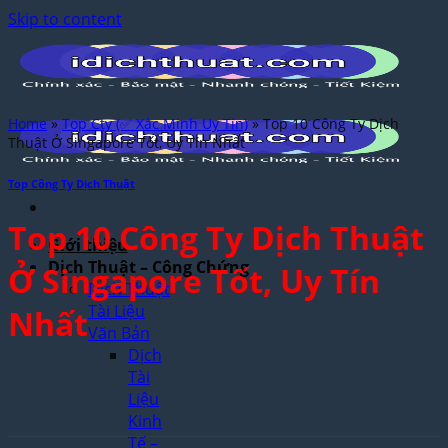
Skip to content
Home
»
Top Cty (✅ Xác Minh Uy Tín)
»
Top 10 Công Ty Dịch
Thuật Ở Singapore Tốt, Uy Tín Nhất
Top Công Ty Dịch Thuật
Top 10 Công Ty Dịch Thuật
Giới thiệu
Dịch Thuật – Công Chứng
Ở Singapore Tốt, Uy Tín
Dịch Thuật
Tài Liệu
Nhất
Văn Bản
Dịch
Tài
Liệu
Kinh
Tế –