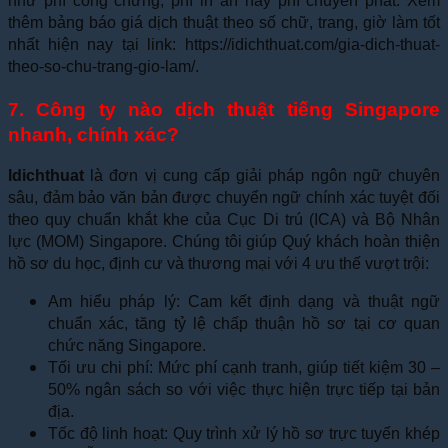
như phí công chứng, phí in ấn hay phí chuyển phát. Xem
thêm bảng báo giá dịch thuật theo số chữ, trang, giờ làm tốt
nhất hiện nay tại link: https://idichthuat.com/gia-dich-thuat-
theo-so-chu-trang-gio-lam/.
7. Công ty nào dịch thuật tiếng Singapore
nhanh, chính xác?
Idichthuat
là đơn vị cung cấp giải pháp ngôn ngữ chuyên
sâu, đảm bảo văn bản được chuyển ngữ chính xác tuyệt đối
theo quy chuẩn khắt khe của Cục Di trú (ICA) và Bộ Nhân
lực (MOM) Singapore. Chúng tôi giúp Quý khách hoàn thiện
hồ sơ du học, định cư và thương mại với 4 ưu thế vượt trội:
Am hiểu pháp lý: Cam kết định dạng và thuật ngữ
chuẩn xác, tăng tỷ lệ chấp thuận hồ sơ tại cơ quan
chức năng Singapore.
Tối ưu chi phí: Mức phí cạnh tranh, giúp tiết kiệm 30 –
50% ngân sách so với việc thực hiện trực tiếp tại bản
địa.
Tốc độ linh hoạt: Quy trình xử lý hồ sơ trực tuyến khép