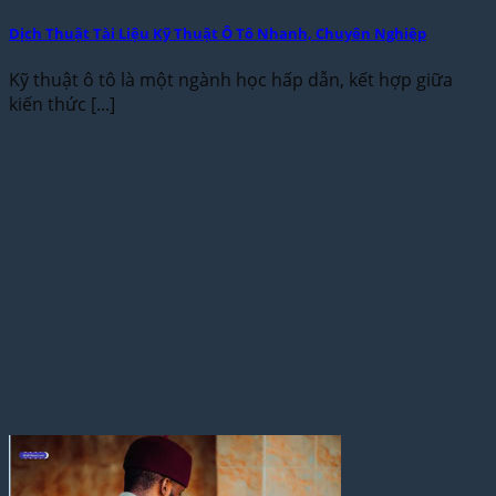
Dịch Thuật Tài Liệu Kỹ Thuật Ô Tô Nhanh, Chuyên Nghiệp
Kỹ thuật ô tô là một ngành học hấp dẫn, kết hợp giữa
kiến thức [...]