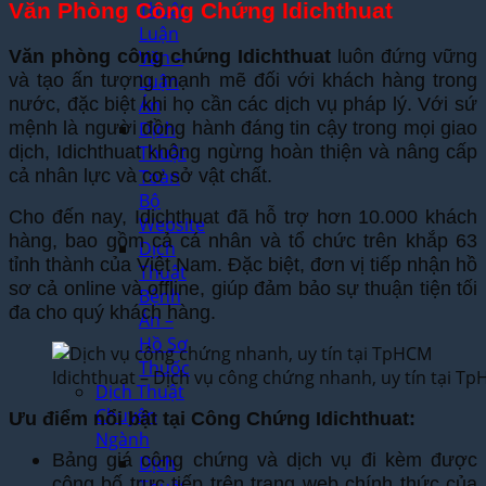
Thuật
Văn Phòng Công Chứng Idichthuat
Luận
Văn phòng công chứng Idichthuat
luôn đứng vững
Văn –
và tạo ấn tượng mạnh mẽ đối với khách hàng trong
Luận
nước, đặc biệt khi họ cần các dịch vụ pháp lý. Với sứ
Án
mệnh là người đồng hành đáng tin cậy trong mọi giao
Dịch
dịch, Idichthuat không ngừng hoàn thiện và nâng cấp
Thuật
cả nhân lực và cơ sở vật chất.
Toàn
Bộ
Cho đến nay, Idichthuat đã hỗ trợ hơn 10.000 khách
Website
hàng, bao gồm cả cá nhân và tổ chức trên khắp 63
Dịch
tỉnh thành của Việt Nam. Đặc biệt, đơn vị tiếp nhận hồ
Thuật
sơ cả online và offline, giúp đảm bảo sự thuận tiện tối
Bệnh
đa cho quý khách hàng.
Án –
Hồ Sơ
Thuốc
Idichthuat – Dịch vụ công chứng nhanh, uy tín tại T
Dịch Thuật
Chuyên
Ưu điểm nổi bật tại Công Chứng Idichthuat:
Ngành
Bảng giá công chứng và dịch vụ đi kèm được
Dịch
công bố trực tiếp trên trang web chính thức của