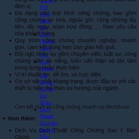
Thuật
đơn vị.
Trò
Đa dạng các loại hình công chứng, bao gồm
Chơi
công chứng tại nhà, ngoài giờ, công chứng lấy
Điện
liền, lấy ngay, soạn hợp đồng, … theo yêu cầu
Tử
của khách hàng.
Dịch
Quy trình công chứng chuyên nghiệp, nhanh
Thuật
gọn, cam kết đúng hẹn bàn giao kết quả.
Toán
Đội ngũ nhân sự gồm chuyên viên, luật sư, công
Học
chứng viên tài năng, luôn cẩn thận và tận tâm
Dịch
trong từng khâu thực hiện.
Thuật
Vị trí thuận lợi, dễ tìm, và trực diện.
Xây
Cơ sở vật chất khang trang, được đầu tư với các
Dựng,
thiết bị hiện đại theo xu hướng của ngành.
Hồ Sơ
Dự
Thầu
Cam kết dịch vụ công chứng nhanh tại Idichthuat
Dịch
Thuật
+ Xem thêm:
Chuyên
Ngành
Dịch Vụ Dịch Thuật Công Chứng Sao Y Bản
Dầu
Chính