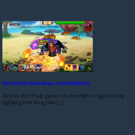
Dịch Vụ Dịch Thuật Game – Trò Chơi Điện Tử
Dịch vụ dịch thuật game, trò chơi điện tử Ngành công
nghiệp game đang trên [...]