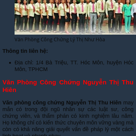
Văn Phòng Công Chứng Lý Thị Như Hòa
Thông tin liên hệ:
Địa chỉ: 1/4 Bà Triệu, TT. Hóc Môn, huyện Hóc
Môn, TPHCM
Văn Phòng Công Chứng Nguyễn Thị Thu
Hiên
Văn phòng công chứng Nguyễn Thị Thu Hiên
may
mắn có trong đội ngũ nhân sự các luật sư, công
chứng viên, và thẩm phán có kinh nghiệm lâu năm.
Họ không chỉ có kiến thức chuyên môn vững vàng mà
còn có khả năng giải quyết vấn đề pháp lý một cách
linh hoạt và nhanh nhạy.