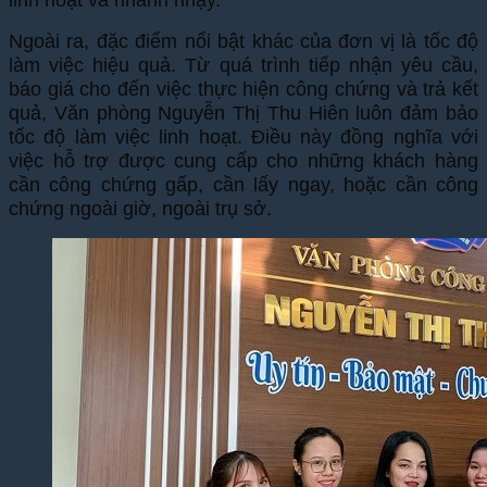
Ngoài ra, đặc điểm nổi bật khác của đơn vị là tốc độ
làm việc hiệu quả. Từ quá trình tiếp nhận yêu cầu,
báo giá cho đến việc thực hiện công chứng và trả kết
quả, Văn phòng Nguyễn Thị Thu Hiên luôn đảm bảo
tốc độ làm việc linh hoạt. Điều này đồng nghĩa với
việc hỗ trợ được cung cấp cho những khách hàng
cần công chứng gấp, cần lấy ngay, hoặc cần công
chứng ngoài giờ, ngoài trụ sở.