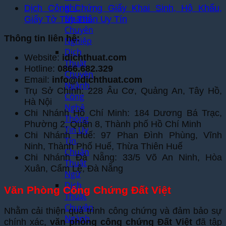
Khí
Dịch Công Chứng Giấy Khai Sinh, Hộ Khẩu,
Nhanh,
Giấy Tờ Tùy Thân Uy Tín
Chuyên
Thông tin liên hệ:
Nghiệp
Dịch
Website:
idichthuat.com
Thuật
Hotline:
0866.682.329
Chuyên
Email:
info@idichthuat.com
Ngành
Trụ Sở Chính: 228 Âu Cơ, Quảng An, Tây Hồ,
Công
Hà Nội
Nghệ
Chi Nhánh Hồ Chí Minh: 184 Dương Bá Trạc,
Thông
Phường 2, Quận 8, Thành phố Hồ Chí Minh
Tin Uy
Chi Nhánh Huế: 97 Phan Đình Phùng, Vĩnh
Tín,
Ninh, Thành Phố Huế, Thừa Thiên Huế
Chuẩn
Chi Nhánh Đà Nẵng: 33/5 Võ An Ninh, Hòa
Thuật
Xuân, Cẩm Lệ, Đà Nẵng
Ngữ
Dịch
Văn Phòng Công Chứng Đất Việt
Thuật
Chuyên
Nhằm cải thiện quá trình công chứng và đảm bảo sự
Ngành
chính xác,
văn phòng công chứng Đất Việt
đã tập