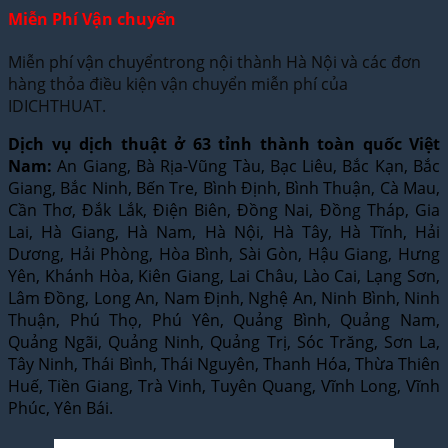
Miễn Phí Vận chuyển
Miễn phí vận chuyểntrong nội thành Hà Nội và các đơn
hàng thỏa điều kiện vận chuyển miễn phí của
IDICHTHUAT.
Dịch vụ dịch thuật ở 63 tỉnh thành toàn quốc Việt
Nam:
An Giang, Bà Rịa-Vũng Tàu, Bạc Liêu, Bắc Kạn, Bắc
Giang, Bắc Ninh, Bến Tre, Bình Định, Bình Thuận, Cà Mau,
Cần Thơ, Đắk Lắk, Điện Biên, Đồng Nai, Đồng Tháp, Gia
Lai, Hà Giang, Hà Nam, Hà Nội, Hà Tây, Hà Tĩnh, Hải
Dương, Hải Phòng, Hòa Bình, Sài Gòn, Hậu Giang, Hưng
Yên, Khánh Hòa, Kiên Giang, Lai Châu, Lào Cai, Lạng Sơn,
Lâm Đồng, Long An, Nam Định, Nghệ An, Ninh Bình, Ninh
Thuận, Phú Thọ, Phú Yên, Quảng Bình, Quảng Nam,
Quảng Ngãi, Quảng Ninh, Quảng Trị, Sóc Trăng, Sơn La,
Tây Ninh, Thái Bình, Thái Nguyên, Thanh Hóa, Thừa Thiên
Huế, Tiền Giang, Trà Vinh, Tuyên Quang, Vĩnh Long, Vĩnh
Phúc, Yên Bái.