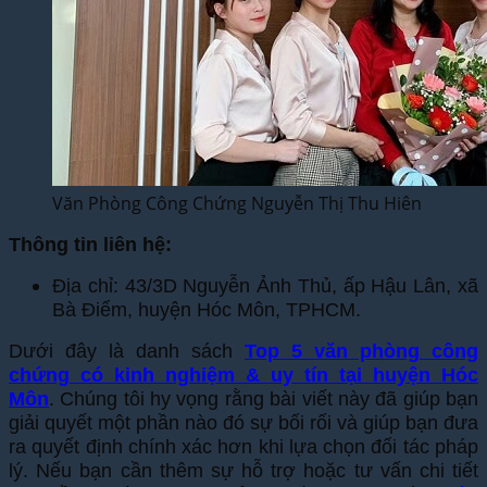
Văn Phòng Công Chứng Nguyễn Thị Thu Hiên
Thông tin liên hệ:
Địa chỉ: 43/3D Nguyễn Ảnh Thủ, ấp Hậu Lân, xã
Bà Điểm, huyện Hóc Môn, TPHCM.
Dưới đây là danh sách
Top 5 văn phòng công
chứng có kinh nghiệm & uy tín tại huyện Hóc
Môn
. Chúng tôi hy vọng rằng bài viết này đã giúp bạn
giải quyết một phần nào đó sự bối rối và giúp bạn đưa
ra quyết định chính xác hơn khi lựa chọn đối tác pháp
lý. Nếu bạn cần thêm sự hỗ trợ hoặc tư vấn chi tiết