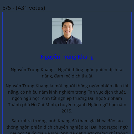
5/5 - (431 votes)
Nguyễn Trung Khang
Nguyễn Trung Khang – Người thông ngôn phiên dịch tài
năng, đam mê dịch thuật
Nguyễn Trung Khang là một người thông ngôn phiên dịch tài
năng, có nhiều năm kinh nghiệm trong lĩnh vực dịch thuật,
ngôn ngữ học. Anh tốt nghiệp trường Đại học Sư phạm
Thành phố Hồ Chí Minh, chuyên ngành Ngôn ngữ học năm
2015.
Sau khi ra trường, anh Khang đã tham gia khóa đào tạo
thông ngôn phiên dịch chuyên nghiệp tại Đại học Ngoại ngữ
– Đại học Quốc gia Hà Nội. Anh đã đạt được chứng chỉ thông