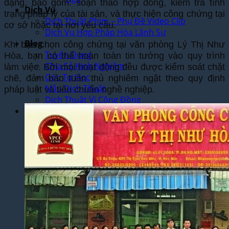
dạng, bao gồm: soạn thảo hợp đồng, kiểm tra tình
Dịch Vụ
trạng pháp lý của tài sản, và thực hiện công chứng tại
Dịch Thuật Phim – Phụ Đề Video Clip
cơ sở hoặc tại nơi yêu cầu.
Dịch Vụ Hợp Pháp Hóa Lãnh Sự
Blog
Khi bạn chọn công chứng tại văn phòng Lý Thị Như
Tuyển Dụng
Hòa, bạn có thể hoàn toàn tin tưởng vào quy trình
Chia Sẻ Kinh Nghiệm
làm việc. Bởi mọi hoạt động đều được kiểm soát chặt
Góc Tự Học
chẽ, đảm bảo tuân thủ nghiêm ngặt theo quy định
Mẫu Dịch Thuật
pháp luật và tiêu chuẩn nghề nghiệp.
Dịch Thuật Vì Cộng Đồng
Liên Hệ & Thanh toán