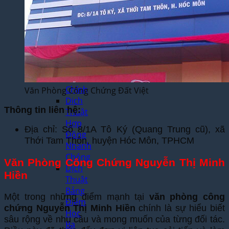
Yêu
Cầu
Dịch
Thuật
Báo
Cáo
Tài
Chính
Văn Phòng Công Chứng Đất Việt
Dịch
Thông tin liên hệ:
Thuật
Hợp
Địa chỉ: Số 8/1A Tô Ký (Quang Trung cũ), xã
Đồng
Thới Tam Thôn, huyện Hóc Môn, TPHCM
Nhanh
Chóng
Văn Phòng Công Chứng Nguyễn Thị Minh
Dịch
Hiền
Thuật
Bảng
Một trong những điểm mạnh tại
văn phòng công
Điểm
chứng Nguyễn Thị Minh Hiền
chính là sự hiểu biết
Học
sâu rộng về nhu cầu và mong muốn của từng đối tác.
Bạ