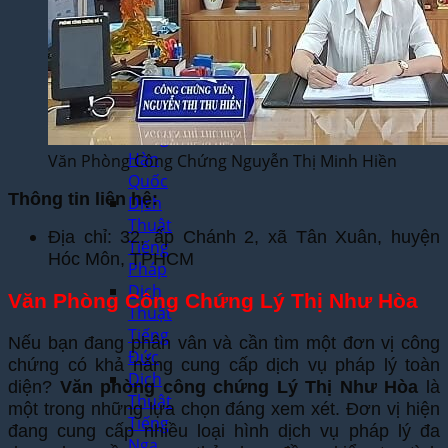
Thuật
Tiếng
Nhật
Bản
Dịch
Thuật
Tiếng
Hàn
Văn Phòng Công Chứng Nguyễn Thị Minh Hiền
Quốc
Thông tin liên hệ:
Dịch
Thuật
Địa chỉ: 32, ấp Chánh 2, xã Tân Xuân, huyện
Tiếng
Hóc Môn, TPHCM
Pháp
Dịch
Văn Phòng Công Chứng Lý Thị Như Hòa
Thuật
Tiếng
Nếu bạn đang phân vân và cần tìm một đơn vị công
Đức
chứng có khả năng cung cấp dịch vụ pháp lý toàn
Dịch
diện?
Văn phòng công chứng Lý Thị Như Hòa
là
Thuật
một trong những lựa chọn đáng xem xét. Đơn vị hiện
Tiếng
đang cung cấp nhiều loại hình dịch vụ pháp lý đa
Nga