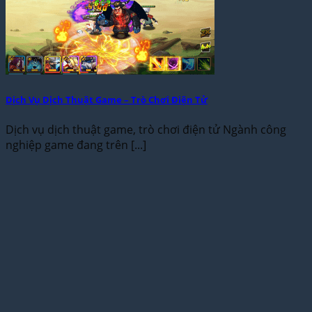
Dịch Vụ Dịch Thuật Game – Trò Chơi Điện Tử
Dịch vụ dịch thuật game, trò chơi điện tử Ngành công
nghiệp game đang trên [...]