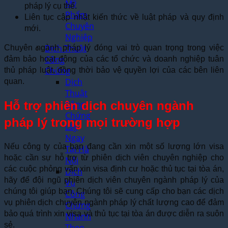
Mỹ
pháp lý cụ thể.
Phẩm
Liên tục cập nhật kiến thức về luật pháp và quy định
Chuyên
mới.
Nghiệp
Dịch Thuật
Chuyên ngành pháp lý đóng vai trò quan trọng trong việc
Công
đảm bảo hoạt động của các tổ chức và doanh nghiệp tuân
Chứng
thủ pháp luật, đồng thời bảo vệ quyền lợi của các bên liên
Dịch
quan.
Thuật
Hỗ trợ phiên dịch chuyên ngành
Công
Chứng
pháp lý trong mọi trường hợp
Lấy
Ngay
Nếu công ty của bạn đang cần xin một số lượng lớn visa
Tại Hà
hoặc cần sự hỗ trợ từ phiên dịch viên chuyên nghiệp cho
Nội
các cuộc phỏng vấn xin visa định cư hoặc thủ tục tại tòa án,
Dịch
hãy để đội ngũ phiên dịch viên chuyên ngành pháp lý của
Vụ
chúng tôi giúp bạn. Chúng tôi sẽ cung cấp cho bạn các dịch
Công
vụ phiên dịch chuyên ngành pháp lý chất lượng cao để đảm
Chứng
bảo quá trình xin visa và thủ tục tại tòa án được diễn ra suôn
Nhanh
sẻ.
Theo