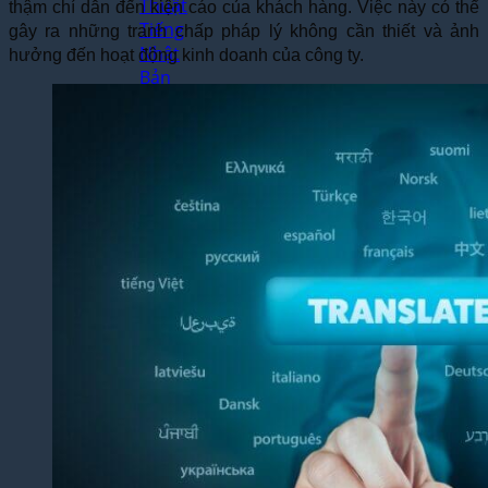
Thuật
thậm chí dẫn đến kiện cáo của khách hàng. Việc này có thể
Tiếng
gây ra những tranh chấp pháp lý không cần thiết và ảnh
Nhật
hưởng đến hoạt động kinh doanh của công ty.
Bản
Dịch
Thuật
Tiếng
Hàn
Quốc
Dịch
Thuật
Tiếng
Pháp
Dịch
Thuật
Tiếng
Đức
Dịch
Thuật
Tiếng
Nga