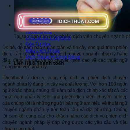
Dịch Vụ
Dịch Thuật Phim – Phụ Đề Video Clip
Dịch Vụ Hợp Pháp Hóa Lãnh Sự
Blog
Tuyển Dụng
Tại sao bạn cần một phiên dịch viên chuyên ngành ph
Chia Sẻ Kinh Nghiệm
Góc Tự Học
Do đó, để đảm bảo sự an toàn và tin cậy cho quá trình phiên
Mẫu Dịch Thuật
dịch, cần có dịch vụ phiên dịch chuyên ngành pháp lý hàng
Dịch Thuật Vì Cộng Đồng
đầu, đáng tin cậy và có chuyên môn cao về các thuật ngữ
Liên Hệ & Thanh toán
trong lĩnh vực pháp lý.
IDichthuat là đơn vị cung cấp dịch vụ phiên dịch chuyên
ngành pháp lý đáng tin cậy và chất lượng. Với hơn 100 ngôn
ngữ khác nhau, chúng tôi đảm bảo dịch chính xác tất cả các
thuật ngữ pháp lý. Đội ngũ phiên dịch viên chuyên nghiệp
của chúng tôi là những người bản ngữ am hiểu về thuật ngữ
chuyên ngành pháp lý trên toàn cầu và địa phương. Chúng
tôi cam kết cung cấp cho khách hàng các dịch vụ phiên dịch
chuyên ngành pháp lý đáp ứng được các yêu cầu và tiêu
chuẩn cao nhất.