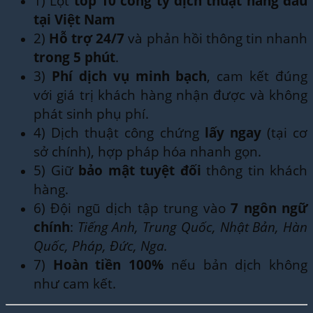
1) Lọt
top 10 công ty dịch thuật hàng đầu
tại Việt Nam
2)
Hỗ trợ 24/7
và phản hồi thông tin nhanh
trong 5 phút
.
3)
Phí dịch vụ minh bạch
, cam kết đúng
với giá trị khách hàng nhận được và không
phát sinh phụ phí.
4) Dịch thuật công chứng
lấy ngay
(tại cơ
sở chính), hợp pháp hóa nhanh gọn.
5) Giữ
bảo mật tuyệt đối
thông tin khách
hàng.
6) Đội ngũ dịch tập trung vào
7 ngôn ngữ
chính
:
Tiếng Anh, Trung Quốc, Nhật Bản, Hàn
Quốc, Pháp, Đức, Nga.
7)
Hoàn tiền 100%
nếu bản dịch không
như cam kết.