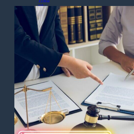
Yêu
Cầu
Dịch
Thuật
Báo
Cáo
Tài
Chính
Dịch
Thuật
Hợp
Đồng
Nhanh
Chóng
Dịch
Thuật
Bảng
Điểm
Học
Bạ