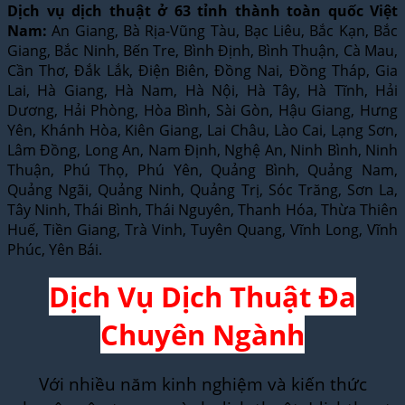
Dịch vụ dịch thuật ở 63 tỉnh thành toàn quốc Việt
Nam:
An Giang, Bà Rịa-Vũng Tàu, Bạc Liêu, Bắc Kạn, Bắc
Giang, Bắc Ninh, Bến Tre, Bình Định, Bình Thuận, Cà Mau,
Cần Thơ, Đắk Lắk, Điện Biên, Đồng Nai, Đồng Tháp, Gia
Lai, Hà Giang, Hà Nam, Hà Nội, Hà Tây, Hà Tĩnh, Hải
Dương, Hải Phòng, Hòa Bình, Sài Gòn, Hậu Giang, Hưng
Yên, Khánh Hòa, Kiên Giang, Lai Châu, Lào Cai, Lạng Sơn,
Lâm Đồng, Long An, Nam Định, Nghệ An, Ninh Bình, Ninh
Thuận, Phú Thọ, Phú Yên, Quảng Bình, Quảng Nam,
Quảng Ngãi, Quảng Ninh, Quảng Trị, Sóc Trăng, Sơn La,
Tây Ninh, Thái Bình, Thái Nguyên, Thanh Hóa, Thừa Thiên
Huế, Tiền Giang, Trà Vinh, Tuyên Quang, Vĩnh Long, Vĩnh
Phúc, Yên Bái.
Dịch Vụ Dịch Thuật Đa
Chuyên Ngành
Với nhiều năm kinh nghiệm và kiến thức