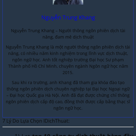
Nguyễn Trung Khang
Nguyễn Trung Khang – Người thông ngôn phiên dịch tài
năng, đam mê dịch thuật
Nguyễn Trung Khang là một người thông ngôn phiên dịch tài
năng, có nhiều năm kinh nghiệm trong lĩnh vực dịch thuật,
ngôn ngữ học. Anh tốt nghiệp trường Đại học Sư phạm
Thành phố Hồ Chí Minh, chuyên ngành Ngôn ngữ học năm
2015.
Sau khi ra trường, anh Khang đã tham gia khóa đào tạo
thông ngôn phiên dịch chuyên nghiệp tại Đại học Ngoại ngữ
– Đại học Quốc gia Hà Nội. Anh đã đạt được chứng chỉ thông
ngôn phiên dịch cấp độ cao, đồng thời được cấp bằng thạc sĩ
ngôn ngữ học.
7 Lý Do Lựa Chọn IDichThuat: