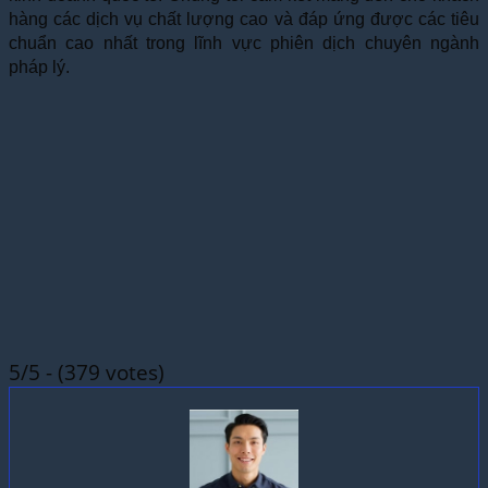
hàng các dịch vụ chất lượng cao và đáp ứng được các tiêu
chuẩn cao nhất trong lĩnh vực phiên dịch chuyên ngành
pháp lý.
5/5 - (379 votes)