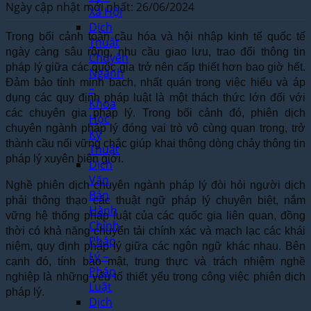
Ngày cập nhật mới nhất: 26/06/2024
Xã Hội
Dịch
Trong bối cảnh toàn cầu hóa và hội nhập kinh tế quốc tế
Thuật
ngày càng sâu rộng, nhu cầu giao lưu, trao đổi thông tin
Chuyên
pháp lý giữa các quốc gia trở nên cấp thiết hơn bao giờ hết.
Ngành
Đảm bảo tính minh bạch, nhất quán trong việc hiểu và áp
–
dụng các quy định pháp luật là một thách thức lớn đối với
Khoa
các chuyên gia pháp lý. Trong bối cảnh đó, phiên dịch
Học
chuyên ngành pháp lý đóng vai trò vô cùng quan trọng, trở
Kỹ
thành cầu nối vững chắc giúp khai thông dòng chảy thông tin
Thuật
pháp lý xuyên biên giới.
Dịch
Văn
Nghề phiên dịch chuyên ngành pháp lý đòi hỏi người dịch
Bản
phải thông thạo các thuật ngữ pháp lý chuyên biệt, nắm
Hành
vững hệ thống pháp luật của các quốc gia liên quan, đồng
Chính
thời có khả năng chuyển tải chính xác và mạch lạc các khái
Pháp
niệm, quy định pháp lý giữa các ngôn ngữ khác nhau. Bên
Lý –
cạnh đó, tính bảo mật, trung thực và trách nhiệm nghề
Pháp
nghiệp là những yếu tố thiết yếu trong công việc phiên dịch
Luật
pháp lý.
Dịch