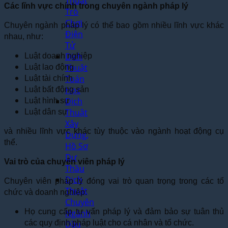
Thuật
Các lĩnh vực chính trong chuyên ngành pháp lý
Trò
Chơi
Chuyên ngành pháp lý có thể bao gồm nhiều lĩnh vực khác
Điện
nhau, như:
Tử
Dịch
Luật doanh nghiệp
Thuật
Luật lao động
Toán
Luật tài chính
Học
Luật bất động sản
Dịch
Luật hình sự
Thuật
Luật dân sự
Xây
và nhiều lĩnh vực khác tùy thuộc vào ngành hoạt động cụ
Dựng,
thể.
Hồ Sơ
Dự
Vai trò của chuyên viên pháp lý
Thầu
Dịch
Chuyên viên pháp lý đóng vai trò quan trọng trong các tổ
Thuật
chức và doanh nghiệp:
Chuyên
Họ cung cấp tư vấn pháp lý và đảm bảo sự tuân thủ
Ngành
các quy định pháp luật cho cá nhân và tổ chức.
Dầu