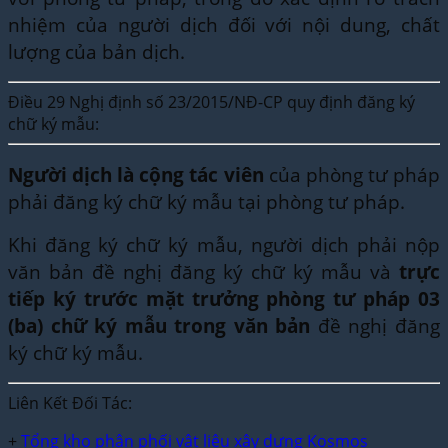
nhiệm của người dịch đối với nội dung, chất
lượng của bản dịch.
Điều 29 Nghị định số 23/2015/NĐ-CP quy định đăng ký
chữ ký mẫu:
Người dịch là cộng tác viên
của phòng tư pháp
phải đăng ký chữ ký mẫu tại phòng tư pháp.
Khi đăng ký chữ ký mẫu, người dịch phải nộp
văn bản đề nghị đăng ký chữ ký mẫu và
trực
tiếp ký trước mặt trưởng phòng tư pháp 03
(ba) chữ ký mẫu trong văn bản
đề nghị đăng
ký chữ ký mẫu.
Liên Kết Đối Tác:
+
Tổng kho phân phối vật liệu xây dựng Kosmos