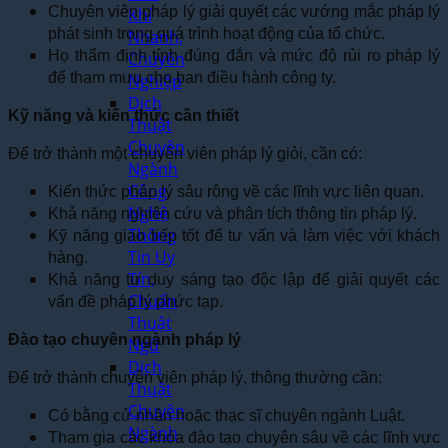
Chuyên viên pháp lý giải quyết các vướng mắc pháp lý
Khí
phát sinh trong quá trình hoạt động của tổ chức.
Nhanh,
Họ thẩm định tính đúng đắn và mức độ rủi ro pháp lý
Chuyên
để tham mưu cho ban điều hành công ty.
Nghiệp
Dịch
Kỹ năng và kiến thức cần thiết
Thuật
Chuyên
Để trở thành một chuyên viên pháp lý giỏi, cần có:
Ngành
Công
Kiến thức pháp lý sâu rộng về các lĩnh vực liên quan.
Nghệ
Khả năng nghiên cứu và phân tích thông tin pháp lý.
Thông
Kỹ năng giao tiếp tốt để tư vấn và làm việc với khách
Tin Uy
hàng.
Tín,
Khả năng tư duy sáng tạo độc lập để giải quyết các
Chuẩn
vấn đề pháp lý phức tạp.
Thuật
Đào tạo chuyên ngành pháp lý
Ngữ
Dịch
Để trở thành chuyên viên pháp lý, thông thường cần:
Thuật
Chuyên
Có bằng cử nhân hoặc thạc sĩ chuyên ngành Luật.
Ngành
Tham gia các khóa đào tạo chuyên sâu về các lĩnh vực