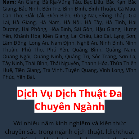
Nam:
An Giang, Bà Rịa-Vũng Tàu, Bạc Liêu, Bắc Kạn, Bắc
Giang, Bắc Ninh, Bến Tre, Bình Định, Bình Thuận, Cà Mau,
Cần Thơ, Đắk Lắk, Điện Biên, Đồng Nai, Đồng Tháp, Gia
Lai, Hà Giang, Hà Nam, Hà Nội, Hà Tây, Hà Tĩnh, Hải
Dương, Hải Phòng, Hòa Bình, Sài Gòn, Hậu Giang, Hưng
Yên, Khánh Hòa, Kiên Giang, Lai Châu, Lào Cai, Lạng Sơn,
Lâm Đồng, Long An, Nam Định, Nghệ An, Ninh Bình, Ninh
Thuận, Phú Thọ, Phú Yên, Quảng Bình, Quảng Nam,
Quảng Ngãi, Quảng Ninh, Quảng Trị, Sóc Trăng, Sơn La,
Tây Ninh, Thái Bình, Thái Nguyên, Thanh Hóa, Thừa Thiên
Huế, Tiền Giang, Trà Vinh, Tuyên Quang, Vĩnh Long, Vĩnh
Phúc, Yên Bái.
Dịch Vụ Dịch Thuật Đa
Chuyên Ngành
Với nhiều năm kinh nghiệm và kiến thức
chuyên sâu trong ngành dịch thuật, Idichthuat