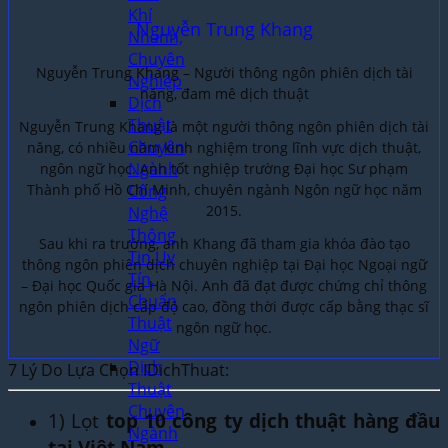
Khí
Nguyễn Trung Khang
Nhanh,
Chuyên
Nguyễn Trung Khang – Người thông ngôn phiên dịch tài
Nghiệp
năng, đam mê dịch thuật
Dịch
Thuật
Nguyễn Trung Khang là một người thông ngôn phiên dịch tài
Chuyên
năng, có nhiều năm kinh nghiệm trong lĩnh vực dịch thuật,
Ngành
ngôn ngữ học. Anh tốt nghiệp trường Đại học Sư phạm
Thành phố Hồ Chí Minh, chuyên ngành Ngôn ngữ học năm
Công
2015.
Nghệ
Thông
Sau khi ra trường, anh Khang đã tham gia khóa đào tạo
Tin Uy
thông ngôn phiên dịch chuyên nghiệp tại Đại học Ngoại ngữ
Tín,
– Đại học Quốc gia Hà Nội. Anh đã đạt được chứng chỉ thông
Chuẩn
ngôn phiên dịch cấp độ cao, đồng thời được cấp bằng thạc sĩ
Thuật
ngôn ngữ học.
Ngữ
Dịch
7 Lý Do Lựa Chọn IDichThuat:
Thuật
Chuyên
1) Lọt
top 10 công ty dịch thuật hàng đầu
Ngành
tại Việt Nam