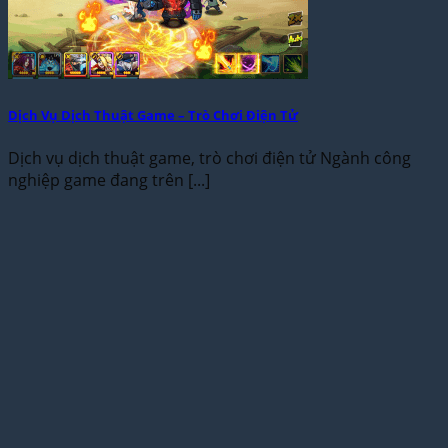
Dịch Vụ Dịch Thuật Game – Trò Chơi Điện Tử
Dịch vụ dịch thuật game, trò chơi điện tử Ngành công
nghiệp game đang trên [...]