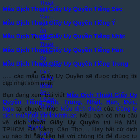
Thuật
Mẫu Dịch Thuật Giấy Uy Quyền Tiếng Séc
Luận
Văn –
Mẫu Dịch Thuật Giấy Uy Quyền Tiếng Ý
Luận
Án
Mẫu Dịch Thuật Giấy Uy Quyền Tiếng Nhật
Dịch
Thuật
Mẫu Dịch Thuật Giấy Uy Quyền Tiếng Hàn
Toàn
Bộ
Mẫu Dịch Thuật Giấy Uy Quyền Tiếng Trung
Website
Dịch
….. các mẫu Giấy Uy Quyền sẽ được chúng tôi
Thuật
cập nhật sớm nhất
Bệnh
Án –
Bạn đang xem bài viết
Mẫu Dịch Thuật Giấy Uy
Hồ Sơ
Quyền Tiếng Anh, Trung, Nhật, Hàn, Đức,
Thuốc
Nga
tại chuyên mục
Mẫu dịch thuật
của
Công ty
Dịch Thuật
dịch thuật uy tín Idichthuat
. Nếu bạn có nhu cầu
Chuyên
về
dịch thuật Giấy Uy Quyền
tại Hà Nội,
Ngành
TPHCM, Đà Nẵng, Cần Thơ,… Hay bất cứ dịch
Dịch
vụ nào thì hãy liên hệ với chúng tôi để được tư