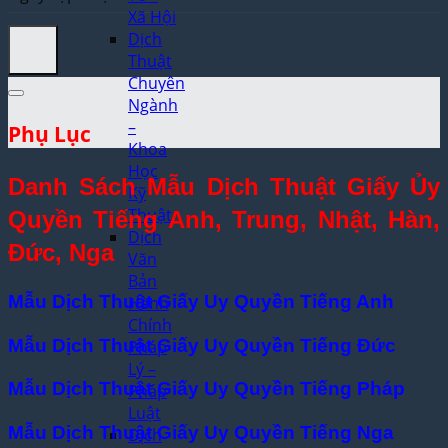
Xã Hội
Dịch
Thuật
Chuyên
Ngành
–
Phụ Lục
Khoa
Học
Danh Sách Mẫu Dịch Thuật Giấy Ủy
Kỹ
Thuật
Quyền Tiếng Anh, Trung, Nhật, Hàn,
Dịch
Đức, Nga
Văn
Bản
Mẫu Dịch Thuật Giấy Uy Quyền Tiếng Anh
Hành
Chính
Mẫu Dịch Thuật Giấy Uy Quyền Tiếng Đức
Pháp
Lý –
Mẫu Dịch Thuật Giấy Uy Quyền Tiếng Pháp
Pháp
Luật
Mẫu Dịch Thuật Giấy Uy Quyền Tiếng Nga
Dịch