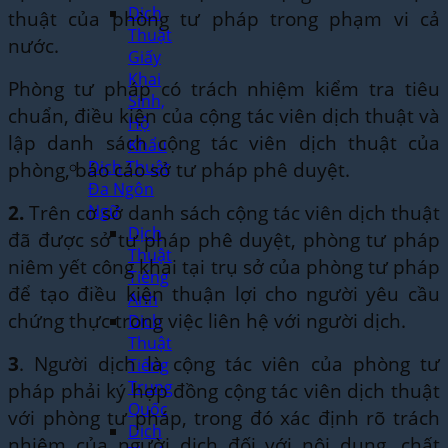
Dịch
thuật của phòng tư pháp trong phạm vi cả
Thuật
nước.
Giấy
Khai
Phòng tư pháp có trách nhiệm kiểm tra tiêu
Sinh,
chuẩn, điều kiện của cộng tác viên dịch thuật và
Hộ
lập danh sách cộng tác viên dịch thuật của
Khẩu
phòng, báo cáo sở tư pháp phê duyệt.
Dịch Thuật
Đa Ngôn
2.
Trên cơ sở danh sách cộng tác viên dịch thuật
Ngữ
Dịch
đã được sở tư pháp phê duyệt, phòng tư pháp
Thuật
niêm yết công khai tại trụ sở của phòng tư pháp
Tiếng
để tạo điều kiện thuận lợi cho người yêu cầu
Anh
chứng thực trong việc liên hệ với người dịch.
Dịch
Thuật
3
. Người dịch là cộng tác viên của phòng tư
Tiếng
Trung
pháp phải ký hợp đồng cộng tác viên dịch thuật
Quốc
với phòng tư pháp, trong đó xác định rõ trách
Dịch
nhiệm của người dịch đối với nội dung, chất