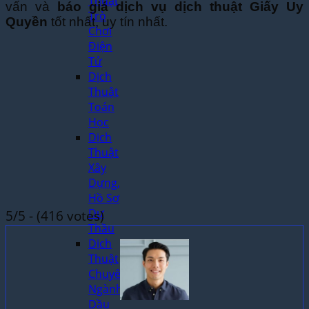
Thuật
vấn và
báo giá dịch vụ dịch thuật Giấy Uy
Trò
Quyền
tốt nhất, uy tín nhất.
Chơi
Điện
Tử
Dịch
Thuật
Toán
Học
Dịch
Thuật
Xây
Dựng,
Hồ Sơ
Dự
5/5 - (416 votes)
Thầu
Dịch
Thuật
Chuyên
Ngành
Dầu