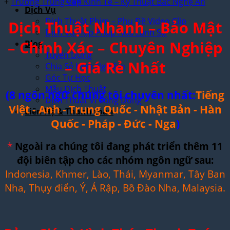
+
Trường Trung Cấp Kinh Tế – Kỹ Thuật Bắc Nghệ An
Dịch Vụ
Dịch Thuật Phim – Phụ Đề Video Clip
Dịch Thuật Nhanh – Bảo Mật
Dịch Vụ Hợp Pháp Hóa Lãnh Sự
– Chính Xác – Chuyên Nghiệp
Blog
Tuyển Dụng
– Giá Rẻ Nhất
Chia Sẻ Kinh Nghiệm
Góc Tự Học
Mẫu Dịch Thuật
(8 ngôn ngữ chúng tôi chuyên nhất:
Tiếng
Dịch Thuật Vì Cộng Đồng
Việt - Anh - Trung Quốc - Nhật Bản - Hàn
Liên Hệ & Thanh toán
Quốc - Pháp - Đức - Nga
)
*
Ngoài ra chúng tôi đang phát triển thêm 11
đội biên tập cho các nhóm ngôn ngữ sau:
Indonesia, Khmer, Lào, Thái, Myanmar, Tây Ban
Nha, Thụy điển, Ý, Ả Rập, Bồ Đào Nha, Malaysia.