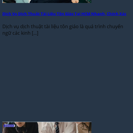
Dịch Vụ Dịch Thuật Tài Liệu Tôn Giáo Tại HCM Nhanh, Chính Xác
Dịch vụ dịch thuật tài liệu tôn giáo là quá trình chuyển
ngữ các kinh [...]