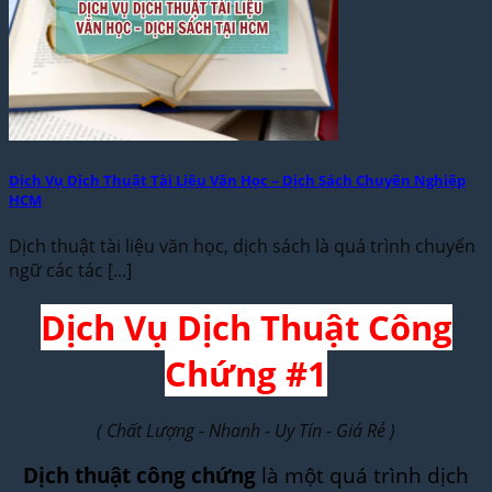
Dịch Vụ Dịch Thuật Tài Liệu Văn Học – Dịch Sách Chuyên Nghiệp
HCM
Dịch thuật tài liệu văn học, dịch sách là quá trình chuyển
ngữ các tác [...]
Dịch Vụ Dịch Thuật Công
Chứng #1
( Chất Lượng - Nhanh - Uy Tín - Giá Rẻ )
Dịch thuật công chứng
là một quá trình dịch