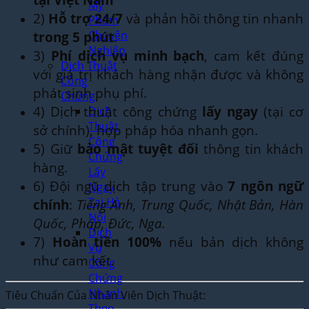
Mỹ
2)
Hỗ trợ 24/7
và phản hồi thông tin nhanh
Phẩm
trong 5 phút
.
Chuyên
Nghiệp
3)
Phí dịch vụ minh bạch
, cam kết đúng
Dịch Thuật
với giá trị khách hàng nhận được và không
Công
phát sinh phụ phí.
Chứng
4) Dịch thuật công chứng
lấy ngay
(tại cơ
Dịch
Thuật
sở chính), hợp pháp hóa nhanh gọn.
Công
5) Giữ
bảo mật tuyệt đối
thông tin khách
Chứng
hàng.
Lấy
6) Đội ngũ dịch tập trung vào
7 ngôn ngữ
Ngay
Tại Hà
chính
:
Tiếng Anh, Trung Quốc, Nhật Bản, Hàn
Nội
Quốc, Pháp, Đức, Nga.
Dịch
7)
Hoàn tiền 100%
nếu bản dịch không
Vụ
như cam kết.
Công
Chứng
Nhanh
Tiêu Chuẩn Của Nhân Viên Dịch Thuật:
Theo