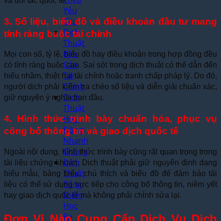
và đối tác quốc tế.
Yêu
Cầu
3. Số liệu, biểu đồ và điều khoản đầu tư mang
Dịch
tính ràng buộc tài chính
Thuật
Báo
Mọi con số, tỷ lệ, biểu đồ hay điều khoản trong hợp đồng đều
Cáo
có tính ràng buộc cao. Sai sót trong dịch thuật có thể dẫn đến
Tài
hiểu nhầm, thiệt hại tài chính hoặc tranh chấp pháp lý. Do đó,
Chính
người dịch phải kiểm tra chéo số liệu và diễn giải chuẩn xác,
Dịch
giữ nguyên ý nghĩa ban đầu.
Thuật
Hợp
4. Hình thức trình bày chuẩn hóa, phục vụ
Đồng
công bố thông tin và giao dịch quốc tế
Nhanh
Chóng
Ngoài nội dung, hình thức trình bày cũng rất quan trọng trong
Dịch
tài liệu chứng khoán. Dịch thuật phải giữ nguyên định dạng
Thuật
biểu mẫu, bảng biểu, chú thích và biểu đồ để đảm bảo tài
Bảng
liệu có thể sử dụng trực tiếp cho công bố thông tin, niêm yết
Điểm
hay giao dịch quốc tế mà không phải chỉnh sửa lại.
Học
Bạ
Đơn Vị Nào Cung Cấp Dịch Vụ Dịch