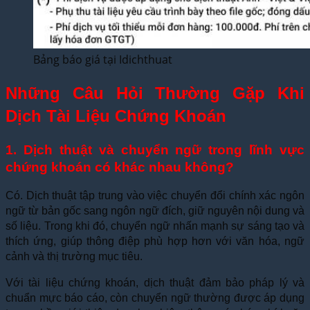
Bảng báo giá tại Idichthuat
Những Câu Hỏi Thường Gặp Khi
Dịch Tài Liệu Chứng Khoán
1. Dịch thuật và chuyển ngữ trong lĩnh vực
chứng khoán có khác nhau không?
Có. Dịch thuật tập trung vào việc chuyển đổi chính xác ngôn
ngữ từ bản gốc sang ngôn ngữ đích, giữ nguyên nội dung và
số liệu. Trong khi đó, chuyển ngữ nhấn mạnh sự sáng tạo và
thích ứng, giúp thông điệp phù hợp hơn với văn hóa, ngữ
cảnh và thị trường mục tiêu.
Với tài liệu chứng khoán, dịch thuật đảm bảo pháp lý và
chuẩn mực báo cáo, còn chuyển ngữ thường được áp dụng