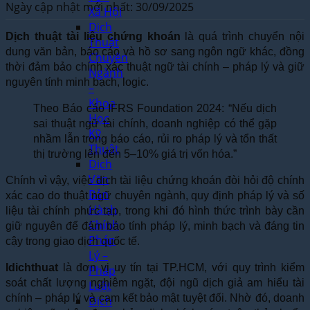
Ngày cập nhật mới nhất: 30/09/2025
Xã Hội
Dịch
Dịch thuật tài liệu chứng khoán
là quá trình chuyển nội
Thuật
dung văn bản, báo cáo và hồ sơ sang ngôn ngữ khác, đồng
Chuyên
thời đảm bảo chính xác thuật ngữ tài chính – pháp lý và giữ
Ngành
nguyên tính minh bạch, logic.
–
Khoa
Theo Báo cáo IFRS Foundation 2024: “Nếu dịch
Học
sai thuật ngữ tài chính, doanh nghiệp có thể gặp
Kỹ
nhầm lẫn trong báo cáo, rủi ro pháp lý và tổn thất
Thuật
thị trường lên đến 5–10% giá trị vốn hóa.”
Dịch
Văn
Chính vì vậy, việc dịch tài liệu chứng khoán đòi hỏi độ chính
Bản
xác cao do thuật ngữ chuyên ngành, quy định pháp lý và số
Hành
liệu tài chính phức tạp, trong khi đó hình thức trình bày cần
Chính
giữ nguyên để đảm bảo tính pháp lý, minh bạch và đáng tin
Pháp
cậy trong giao dịch quốc tế.
Lý –
Idichthuat
là đơn vị uy tín tại TP.HCM, với quy trình kiểm
Pháp
soát chất lượng nghiêm ngặt, đội ngũ dịch giả am hiểu tài
Luật
chính – pháp lý và cam kết bảo mật tuyệt đối. Nhờ đó, doanh
Dịch