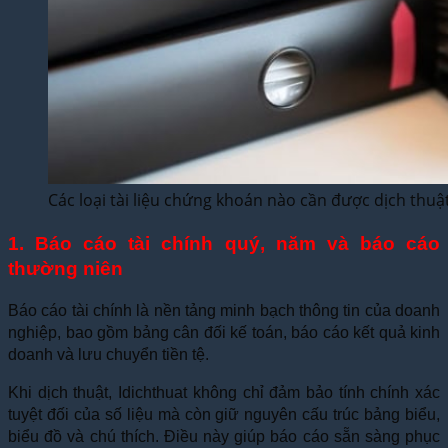
Các loại tài liệu chứng khoán nào cần được dịch thuậ
1. Báo cáo tài chính quý, năm và báo cáo
thường niên
Báo cáo tài chính là nền tảng minh bạch thông tin của doanh
nghiệp, bao gồm bảng cân đối kế toán, báo cáo kết quả kinh
doanh và lưu chuyển tiền tệ.
Khi dịch thuật, Idichthuat không chỉ đảm bảo tính chính xác
tuyệt đối của số liệu mà còn giữ nguyên cấu trúc bảng biểu,
biểu đồ và chú thích. Điều này giúp báo cáo sẵn sàng phục