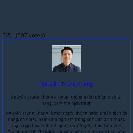
5/5 - (507 votes)
Nguyễn Trung Khang
Nguyễn Trung Khang – Người thông ngôn phiên dịch tài
năng, đam mê dịch thuật
Nguyễn Trung Khang là một người thông ngôn phiên dịch tài
năng, có nhiều năm kinh nghiệm trong lĩnh vực dịch thuật,
ngôn ngữ học. Anh tốt nghiệp trường Đại học Sư phạm
Thành phố Hồ Chí Minh, chuyên ngành Ngôn ngữ học năm