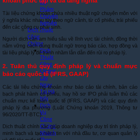
khoán phức tạp và đa tầng nghĩa
Mỹ
Phẩm
Tài liệu chứng khoán chứa nhiều thuật ngữ chuyên môn với
Chuyên
ý nghĩa khác nhau tùy theo ngữ cảnh, từ cổ phiếu, trái phiếu
Nghiệp
đến các công cụ phái sinh.
Dịch Thuật
Công
Người dịch cần am hiểu sâu về lĩnh vực tài chính, đồng thời
Chứng
nắm vững cách dùng thuật ngữ trong báo cáo, hợp đồng và
Dịch
tài liệu pháp lý để tránh nhầm lẫn dẫn đến rủi ro pháp lý.
Thuật
Công
2. Tuân thủ quy định pháp lý và chuẩn mực
Chứng
báo cáo quốc tế (IFRS, GAAP)
Lấy
Ngay
Các tài liệu chứng khoán như báo cáo tài chính, bản cáo
Tại Hà
bạch phát hành cổ phiếu, hay hồ sơ IPO phải tuân thủ các
Nội
chuẩn mực kế toán quốc tế (IFRS, GAAP) và các quy định
Dịch
pháp lý địa phương (Luật Chứng khoán 2019, Thông tư
Vụ
96/2020/TT-BTC).
Công
Chứng
Dịch thuật chính xác giúp doanh nghiệp duy trì tính pháp lý,
Nhanh
minh bạch và tạo niềm tin với nhà đầu tư, cơ quan quản lý
Theo