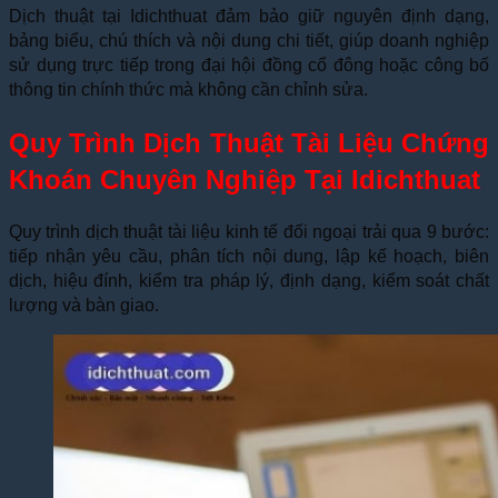
Dịch thuật tại Idichthuat đảm bảo giữ nguyên định dạng,
bảng biểu, chú thích và nội dung chi tiết, giúp doanh nghiệp
sử dụng trực tiếp trong đại hội đồng cổ đông hoặc công bố
thông tin chính thức mà không cần chỉnh sửa.
Quy Trình Dịch Thuật Tài Liệu Chứng
Khoán Chuyên Nghiệp Tại Idichthuat
Quy trình dịch thuật tài liệu kinh tế đối ngoại trải qua 9 bước:
tiếp nhận yêu cầu, phân tích nội dung, lập kế hoạch, biên
dịch, hiệu đính, kiểm tra pháp lý, định dạng, kiểm soát chất
lượng và bàn giao.