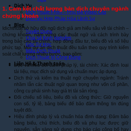
Dịch Vụ
1. Cam kết chất lượng bản dịch chuyên ngành
Dịch Thuật Phim – Phụ Đề Video Clip
chứng khoán
Dịch Vụ Hợp Pháp Hóa Lãnh Sự
Blog
Idichthuat sở hữu đội ngũ dịch giả am hiểu sâu về tài chính –
Tuyển Dụng
chứng khoán, nắm vững các thuật ngữ và cách trình bày
Chia Sẻ Kinh Nghiệm
trong báo cáo tài chính, hợp đồng đầu tư, biểu đồ và số liệu
Góc Tự Học
phức tạp. Mỗi dự án dịch thuật đều tuân theo quy trình kiểm
Mẫu Dịch Thuật
soát chất lượng nhiều bước, bao gồm:
Dịch Thuật Vì Cộng Đồng
Liên Hệ & Thanh toán
Đọc và hiểu bối cảnh pháp lý, tài chính: Xác định loại
tài liệu, mục đích sử dụng và chuẩn mực áp dụng.
Dịch thử và kiểm tra thuật ngữ chuyên ngành: Tránh
nhầm lẫn các thuật ngữ quan trọng như vốn cổ phần,
công cụ phái sinh hay giá trị tài sản ròng.
Đối chiếu số liệu, biểu đồ và công thức: Giữ nguyên
con số, tỷ lệ, bảng biểu để bảo đảm thông tin đúng
tuyệt đối.
Hiệu đính pháp lý và chuẩn hóa định dạng: Đảm bảo
bảng biểu, chú thích, biểu đồ và phụ lục được giữ
nguyên, sẵn sàng sử dụng cho báo cáo công bố hay