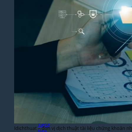
Thuật
Tiếng
Nhật
Bản
Dịch
Thuật
Tiếng
Hàn
Quốc
Dịch
Thuật
Tiếng
Pháp
Dịch
Thuật
Tiếng
Đức
Dịch
Thuật
Tiếng
Idichthuat – đơn vị dịch thuật tài liệu chứng khoán nh
Nga