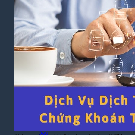
Thuật
Trò
Chơi
Điện
Tử
Dịch
Thuật
Toán
Học
Dịch
Thuật
Xây
Dựng,
Hồ Sơ
Dự
Thầu
Dịch
Thuật
Chuyên
Ngành
Dầu