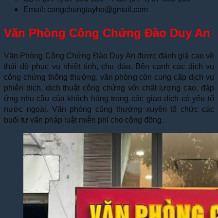
Email: congchungtayho@gmail.com
Văn Phòng Công Chứng Đào Duy An
Văn Phòng Công Chứng Đào Duy An được đánh giá cao về
thái độ phục vụ nhiệt tình, chu đáo. Bên cạnh các dịch vụ
công chứng thông thường, văn phòng còn cung cấp dịch vụ
phiên dịch, dịch thuật công chứng với chất lượng cao, đáp
ứng nhu cầu của khách hàng trong các giao dịch có yếu tố
nước ngoài. Văn phòng cũng thường xuyên tổ chức các
buổi tư vấn pháp luật miễn phí cho cộng đồng.