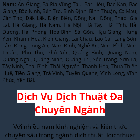
Nam:
An Giang, Bà Rịa-Vũng Tàu, Bạc Liêu, Bắc Kạn, Bắc
Giang, Bắc Ninh, Bến Tre, Bình Định, Bình Thuận, Cà Mau,
Cần Thơ, Đắk Lắk, Điện Biên, Đồng Nai, Đồng Tháp, Gia
Lai, Hà Giang, Hà Nam, Hà Nội, Hà Tây, Hà Tĩnh, Hải
Dương, Hải Phòng, Hòa Bình, Sài Gòn, Hậu Giang, Hưng
Yên, Khánh Hòa, Kiên Giang, Lai Châu, Lào Cai, Lạng Sơn,
Lâm Đồng, Long An, Nam Định, Nghệ An, Ninh Bình, Ninh
Thuận, Phú Thọ, Phú Yên, Quảng Bình, Quảng Nam,
Quảng Ngãi, Quảng Ninh, Quảng Trị, Sóc Trăng, Sơn La,
Tây Ninh, Thái Bình, Thái Nguyên, Thanh Hóa, Thừa Thiên
Huế, Tiền Giang, Trà Vinh, Tuyên Quang, Vĩnh Long, Vĩnh
Phúc, Yên Bái.
Dịch Vụ Dịch Thuật Đa
Chuyên Ngành
Với nhiều năm kinh nghiệm và kiến thức
chuyên sâu trong ngành dịch thuật, Idichthuat