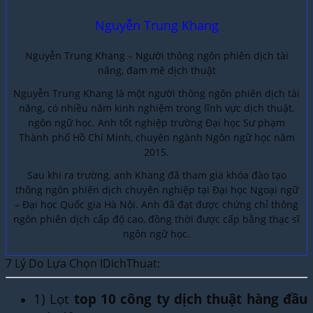
Nguyễn Trung Khang
Nguyễn Trung Khang – Người thông ngôn phiên dịch tài
năng, đam mê dịch thuật
Nguyễn Trung Khang là một người thông ngôn phiên dịch tài
năng, có nhiều năm kinh nghiệm trong lĩnh vực dịch thuật,
ngôn ngữ học. Anh tốt nghiệp trường Đại học Sư phạm
Thành phố Hồ Chí Minh, chuyên ngành Ngôn ngữ học năm
2015.
Sau khi ra trường, anh Khang đã tham gia khóa đào tạo
thông ngôn phiên dịch chuyên nghiệp tại Đại học Ngoại ngữ
– Đại học Quốc gia Hà Nội. Anh đã đạt được chứng chỉ thông
ngôn phiên dịch cấp độ cao, đồng thời được cấp bằng thạc sĩ
ngôn ngữ học.
7 Lý Do Lựa Chọn IDichThuat:
1) Lọt
top 10 công ty dịch thuật hàng đầu