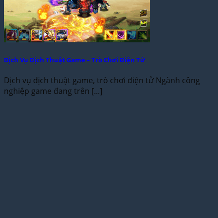
Dịch Vụ Dịch Thuật Game – Trò Chơi Điện Tử
Dịch vụ dịch thuật game, trò chơi điện tử Ngành công
nghiệp game đang trên [...]