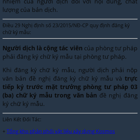
nhiệm của người dịch đối với nội dung, chất
lượng của bản dịch.
Điều 29 Nghị định số 23/2015/NĐ-CP quy định đăng ký
chữ ký mẫu:
Người dịch là cộng tác viên
của phòng tư pháp
phải đăng ký chữ ký mẫu tại phòng tư pháp.
Khi đăng ký chữ ký mẫu, người dịch phải nộp
văn bản đề nghị đăng ký chữ ký mẫu và
trực
tiếp ký trước mặt trưởng phòng tư pháp 03
(ba) chữ ký mẫu trong văn bản
đề nghị đăng
ký chữ ký mẫu.
Liên Kết Đối Tác:
+
Tổng kho phân phối vật liệu xây dựng Kosmos