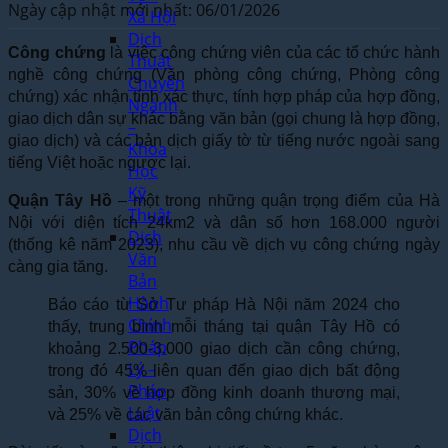
Ngày cập nhật mới nhất: 06/01/2026
Xã Hội
Dịch
Công chứng
là việc công chứng viên của các tổ chức hành
Thuật
nghề công chứng (Văn phòng công chứng, Phòng công
Chuyên
chứng) xác nhận tính xác thực, tính hợp pháp của hợp đồng,
Ngành
giao dịch dân sự khác bằng văn bản (gọi chung là hợp đồng,
–
giao dịch) và các bản dịch giấy tờ từ tiếng nước ngoài sang
Khoa
tiếng Việt hoặc ngược lại.
Học
Kỹ
Quận Tây Hồ
– một trong những quận trọng điểm của Hà
Thuật
Nội với diện tích 24km2 và dân số hơn 168.000 người
Dịch
(thống kê năm 2023), nhu cầu về dịch vụ công chứng ngày
Văn
càng gia tăng.
Bản
Hành
Báo cáo từ Sở Tư pháp Hà Nội năm 2024 cho
Chính
thấy, trung bình mỗi tháng tại quận Tây Hồ có
Pháp
khoảng 2.500-3.000 giao dịch cần công chứng,
Lý –
trong đó 45% liên quan đến giao dịch bất động
Pháp
sản, 30% về hợp đồng kinh doanh thương mại,
Luật
và 25% về các văn bản công chứng khác.
Dịch