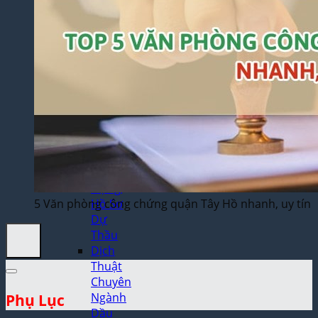
Thuật
Trò
Chơi
Điện
Tử
Dịch
Thuật
Toán
Học
Dịch
Thuật
Xây
Dựng,
5 Văn phòng công chứng quận Tây Hồ nhanh, uy tín
Hồ Sơ
Dự
Thầu
Dịch
Thuật
Chuyên
Ngành
Phụ Lục
Dầu