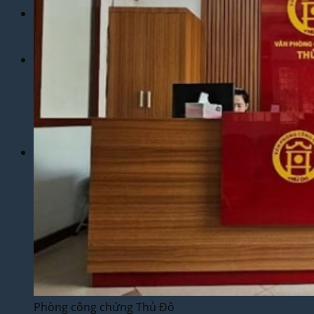
Dịch Vụ
Dịch Thuật Phim – Phụ Đề Video Clip
Dịch Vụ Hợp Pháp Hóa Lãnh Sự
Blog
Tuyển Dụng
Chia Sẻ Kinh Nghiệm
Góc Tự Học
Mẫu Dịch Thuật
Dịch Thuật Vì Cộng Đồng
Liên Hệ & Thanh toán
Phòng công chứng Thủ Đô