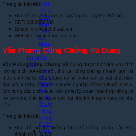
Dịch
Thông tin liên hệ:
Thuật
Địa chỉ: Số 228 Âu Cơ, Quảng An, Tây Hồ, Hà Nội
Giấy
SĐT: 0383056288
Khai
Email: info@idichthuat.com
Sinh,
Website: congchungcvn.com
Hộ
Khẩu
Văn Phòng Công Chứng Vũ Dung
Dịch Thuật
Đa Ngôn
Ngữ
Văn Phòng Công Chứng Vũ
Dung được biết đến với chất
Dịch
lượng dịch vụ vượt trội, thủ tục công chứng nhanh gọn và
Thuật
mức phí hợp lý. Văn phòng có hệ thống cơ sở vật chất hiện
Tiếng
đại, môi trường làm việc chuyên nghiệp. Bên cạnh đó, đơn vị
Anh
còn cung cấp dịch vụ tư vấn pháp lý, soạn thảo hợp đồng và
Dịch
hỗ trợ công chứng ngoài giờ, tại nhà khi khách hàng có nhu
Thuật
cầu.
Tiếng
Thông tin liên hệ:
Trung
Quốc
Địa chỉ: số 47 đường Võ Chí Công, quận Tây Hồ,
Dịch
thành phố Hà Nội