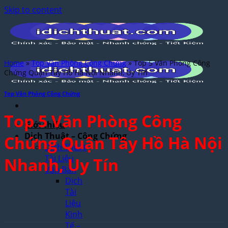
Skip to content
Home
»
Top Văn Phòng Công Chứng
»
Top 5 Văn Phòng Công
Chứng Quận Tây Hồ Hà Nội Nhanh, Uy Tín
Top Văn Phòng Công Chứng
Top 5 Văn Phòng Công
Giới thiệu
Dịch Thuật – Công Chứng
Chứng Quận Tây Hồ Hà Nội
Dịch Thuật
Tài Liệu
Nhanh, Uy Tín
Văn Bản
Dịch
Tài
Liệu
Kinh
Tế –