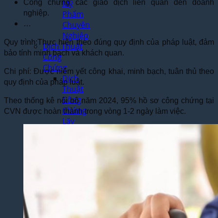
Công chứng các giao dịch liên quan đến doanh
Mỹ
nghiệp.
Phẩm
…
Chuyên
Nghiệp
Quy trình:Thực hiện theo đúng quy định của pháp luật, đảm
Dịch Thuật
bảo tính minh bạch và khách quan.
Công
Chứng
Chi phí: Được niêm yết công khai, minh bạch, tuân thủ theo
Dịch
quy định của pháp luật.
Thuật
Công
Theo thống kê nội bộ năm 2024, 95% hồ sơ công chứng tại
Chứng
CVN được hoàn thành trong vòng 1-2 ngày làm việc.
Lấy
Ngay
Tại Hà
Nội
Dịch
Vụ
Công
Chứng
Nhanh
Theo