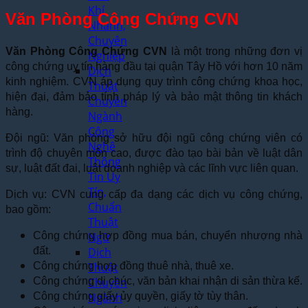
Khí
Văn Phòng Công Chứng CVN
Nhanh,
Chuyên
Văn Phòng Công Chứng CVN
là một trong những đơn vị
Nghiệp
công chứng uy tín hàng đầu tại quận Tây Hồ với hơn 10 năm
Dịch
kinh nghiệm. CVN áp dụng quy trình công chứng khoa học,
Thuật
hiện đại, đảm bảo tính pháp lý và bảo mật thông tin khách
Chuyên
hàng.
Ngành
Công
Đội ngũ: Văn phòng sở hữu đội ngũ công chứng viên có
Nghệ
trình độ chuyên môn cao, được đào tạo bài bản về luật dân
Thông
sự, luật đất đai, luật doanh nghiệp và các lĩnh vực liên quan.
Tin Uy
Tín,
Dịch vụ: CVN cung cấp đa dạng các dịch vụ công chứng,
Chuẩn
bao gồm:
Thuật
Công chứng hợp đồng mua bán, chuyển nhượng nhà
Ngữ
đất.
Dịch
Công chứng hợp đồng thuê nhà, thuê xe.
Thuật
Công chứng di chúc, văn bản khai nhận di sản thừa kế.
Chuyên
Công chứng giấy ủy quyền, giấy tờ tùy thân.
Ngành