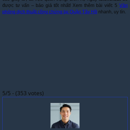
được tư vấn – báo giá tốt nhất! Xem thêm bài viết: 5
Văn
phòng dịch thuật công chứng tại Quận Tây Hồ
nhanh, uy tín.
5/5 - (353 votes)