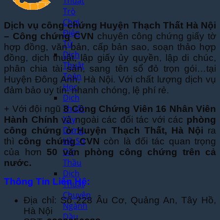
Thuật
Trò
Chơi
Dịch vụ công chứng Huyện Thạch Thất Hà Nội
Điện
– Công chứng CVN
chuyên công chứng giấy tờ
Tử
hợp đồng, văn bản, cấp bản sao, soạn thảo hợp
Dịch
đồng, dịch thuật, lập giấy ủy quyền, lập di chúc,
Thuật
phân chia tài sản, sang tên sổ đỏ trọn gói…tại
Toán
Huyện Đông Anh, Hà Nội. Với chất lượng dịch vụ
Học
đảm bảo uy tín, nhanh chóng, lệ phí rẻ.
Dịch
Thuật
+ Với đội ngũ
8 Công Chứng Viên 16 Nhân Viên
Xây
Hành Chính
và ngoài các đối tác với các
phòng
Dựng,
công chứng ở Huyện Thạch Thất, Hà Nội
ra
Hồ Sơ
thì
công chứng CVN
còn là đối tác quan trọng
Dự
của hơn
50 văn phòng công chứng trên cả
Thầu
nước.
Dịch
Thông Tin Liên Hệ:
Thuật
Chuyên
Địa chỉ: Số 228 Âu Cơ, Quảng An, Tây Hồ,
Ngành
Hà Nội
Dầu