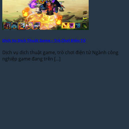
Dịch Vụ Dịch Thuật Game – Trò Chơi Điện Tử
Dịch vụ dịch thuật game, trò chơi điện tử Ngành công
nghiệp game đang trên [...]