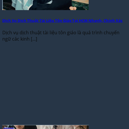
Dịch Vụ Dịch Thuật Tài Liệu Tôn Giáo Tại HCM Nhanh, Chính Xác
Dịch vụ dịch thuật tài liệu tôn giáo là quá trình chuyển
ngữ các kinh [...]