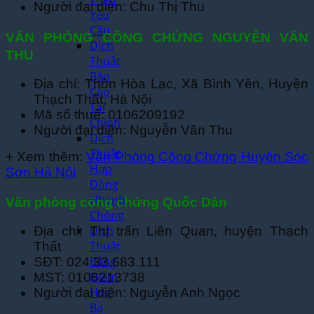
Người đại diện: Chu Thị Thu
Yêu
Cầu
VĂN PHÒNG CÔNG CHỨNG NGUYỄN VĂN
Dịch
THU
Thuật
Báo
Địa chỉ: Thôn Hòa Lạc, Xã Bình Yên, Huyện
Cáo
Thạch Thất, Hà Nội
Tài
Mã số thuế: 0106209192
Chính
Người đại diện: Nguyễn Văn Thu
Dịch
Thuật
+ Xem thêm:
Văn Phòng Công Chứng Huyện Sóc
Hợp
Sơn Hà Nội
Đồng
Nhanh
Văn phòng công chứng Quốc Dân
Chóng
Dịch
Địa chỉ: Thị trấn Liên Quan, huyện Thạch
Thuật
Thất
Bảng
SĐT: 024 33.683.111
Điểm
MST: 0106213738
Học
Người đại diện: Nguyễn Anh Ngọc
Bạ