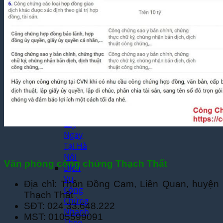
Mỹ
Phẩm
Chuyên
Nghiệp
Dịch Thuật
Công
Chứng
Dịch
Thuật
Công
Chứng
Lấy
Ngay
Tại Hà
Nội
Văn phòng công chứng Thạch Thất
Dịch
Vụ
Địa chỉ: Thôn Đồng Cam, Liên Quan, huyện
Công
Thạch Thất
Chứng
SĐT: 024 33.648.222
Nhanh
MST: 0105599091
Theo