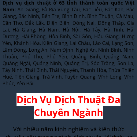
Dịch vụ dịch thuật ở 63 tỉnh thành toàn quốc Việt
Nam:
An Giang, Bà Rịa-Vũng Tàu, Bạc Liêu, Bắc Kạn, Bắc
Giang, Bắc Ninh, Bến Tre, Bình Định, Bình Thuận, Cà Mau,
Cần Thơ, Đắk Lắk, Điện Biên, Đồng Nai, Đồng Tháp, Gia
Lai, Hà Giang, Hà Nam, Hà Nội, Hà Tây, Hà Tĩnh, Hải
Dương, Hải Phòng, Hòa Bình, Sài Gòn, Hậu Giang, Hưng
Yên, Khánh Hòa, Kiên Giang, Lai Châu, Lào Cai, Lạng Sơn,
Lâm Đồng, Long An, Nam Định, Nghệ An, Ninh Bình, Ninh
Thuận, Phú Thọ, Phú Yên, Quảng Bình, Quảng Nam,
Quảng Ngãi, Quảng Ninh, Quảng Trị, Sóc Trăng, Sơn La,
Tây Ninh, Thái Bình, Thái Nguyên, Thanh Hóa, Thừa Thiên
Huế, Tiền Giang, Trà Vinh, Tuyên Quang, Vĩnh Long, Vĩnh
Phúc, Yên Bái.
Dịch Vụ Dịch Thuật Đa
Chuyên Ngành
Với nhiều năm kinh nghiệm và kiến thức