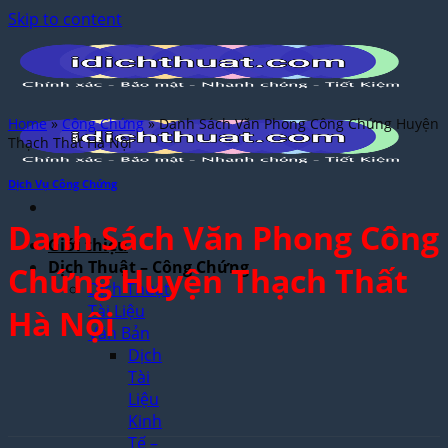
Skip to content
Home
»
Công Chứng
»
Danh Sách Văn Phong Công Chứng Huyện
Thạch Thất Hà Nội
Dịch Vụ Công Chứng
Danh Sách Văn Phong Công
Giới thiệu
Dịch Thuật – Công Chứng
Chứng Huyện Thạch Thất
Dịch Thuật
Tài Liệu
Hà Nội
Văn Bản
Dịch
Tài
Liệu
Kinh
Tế –