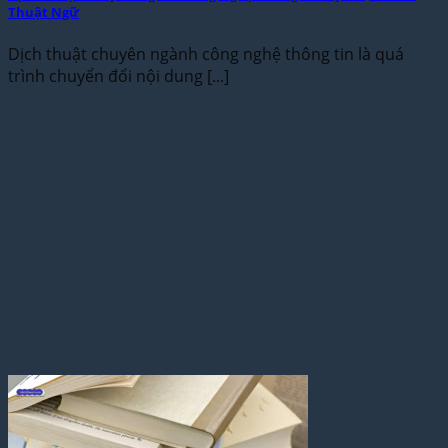
Thuật Ngữ
Dịch thuật chuyên ngành công nghệ thông tin là quá
trình chuyển đổi nội dung [...]