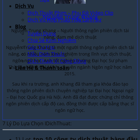
Dịch Vụ
Dịch Thuật Phim – Phụ Đề Video Clip
Nguyễn Trung Khang
Dịch Vụ Hợp Pháp Hóa Lãnh Sự
Blog
Nguyễn Trung Khang – Người thông ngôn phiên dịch tài
Tuyển Dụng
năng, đam mê dịch thuật
Chia Sẻ Kinh Nghiệm
Góc Tự Học
Nguyễn Trung Khang là một người thông ngôn phiên dịch tài
Mẫu Dịch Thuật
năng, có nhiều năm kinh nghiệm trong lĩnh vực dịch thuật,
ngôn ngữ học. Anh tốt nghiệp trường Đại học Sư phạm
Dịch Thuật Vì Cộng Đồng
Thành phố Hồ Chí Minh, chuyên ngành Ngôn ngữ học năm
Liên Hệ & Thanh toán
2015.
Sau khi ra trường, anh Khang đã tham gia khóa đào tạo
thông ngôn phiên dịch chuyên nghiệp tại Đại học Ngoại ngữ
– Đại học Quốc gia Hà Nội. Anh đã đạt được chứng chỉ thông
ngôn phiên dịch cấp độ cao, đồng thời được cấp bằng thạc sĩ
ngôn ngữ học.
7 Lý Do Lựa Chọn IDichThuat:
1) Lọt
top 10 công ty dịch thuật hàng đầu