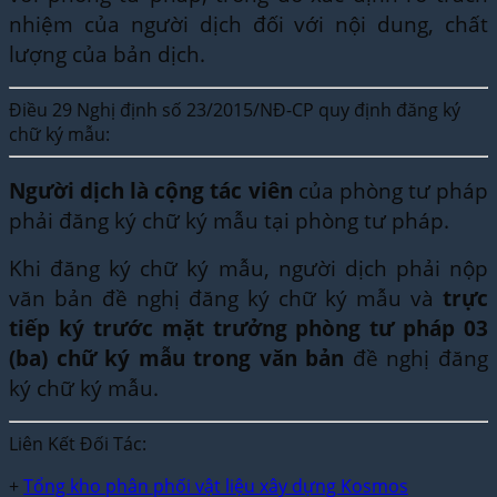
nhiệm của người dịch đối với nội dung, chất
lượng của bản dịch.
Điều 29 Nghị định số 23/2015/NĐ-CP quy định đăng ký
chữ ký mẫu:
Người dịch là cộng tác viên
của phòng tư pháp
phải đăng ký chữ ký mẫu tại phòng tư pháp.
Khi đăng ký chữ ký mẫu, người dịch phải nộp
văn bản đề nghị đăng ký chữ ký mẫu và
trực
tiếp ký trước mặt trưởng phòng tư pháp 03
(ba) chữ ký mẫu trong văn bản
đề nghị đăng
ký chữ ký mẫu.
Liên Kết Đối Tác:
+
Tổng kho phân phối vật liệu xây dựng Kosmos