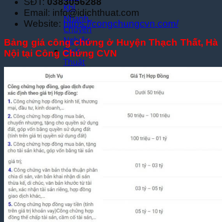
SĐT:
0383056288
Khí
Email: info@idichthuat.com
Nhanh,
Website:
https://congchungcvn.com/
Chuyên
Nghiệp
Bảng giá công chứng ở Huyện Thạch Thất, Hà
Dịch
Nội tại Công Chứng CVN
Thuật
Chuyên
Ngành
Công
Nghệ
Thông
Tin Uy
Tín,
Chuẩn
Thuật
Ngữ
Dịch
Thuật
Chuyên
Ngành