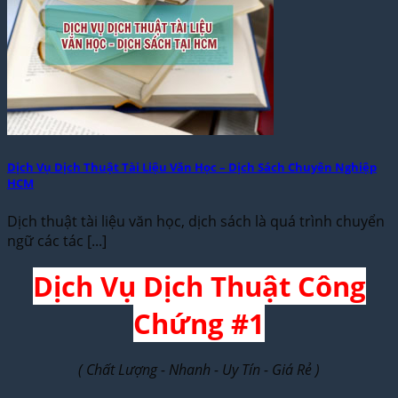
Dịch Vụ Dịch Thuật Tài Liệu Văn Học – Dịch Sách Chuyên Nghiệp
HCM
Dịch thuật tài liệu văn học, dịch sách là quá trình chuyển
ngữ các tác [...]
Dịch Vụ Dịch Thuật Công
Chứng #1
( Chất Lượng - Nhanh - Uy Tín - Giá Rẻ )