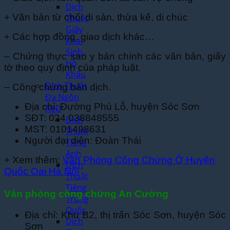
Dịch
+ Văn bản từ chối di sản, thừa kế, di chúc
Thuật
Giấy
+ Các hợp đồng, giao dịch khác…
Khai
Sinh,
– Chứng thực sao y bản chính các văn bản, giấy
Hộ
tờ theo quy định của pháp luật.
Khẩu
Dịch Thuật
– Công chứng bản dịch.
Đa Ngôn
Địa chỉ: Đường Phù Lỗ, huyện Sóc Sơn
Ngữ
SĐT: 024 038848555
Dịch
MST: 0101498631
Thuật
Người đại diện: Đoàn Thái
Tiếng
Anh
+ Xem thêm:
Văn Phòng Công Chứng Ở Huyện
Dịch
Quốc Oai Hà Nội
Thuật
Tiếng
Văn phòng công chứng An Cường
Trung
Quốc
Địa chỉ: Khu B2, thị trấn Sóc Sơn, huyện Sóc
Dịch
Sơn