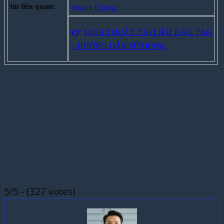
tin liên quan:
Nhanh Chóng
👉
DỊCH THUẬT TÀI LIỆU ĐÀO TẠO
– HƯỚNG DẪN SỬ DỤNG
5/5 - (327 votes)