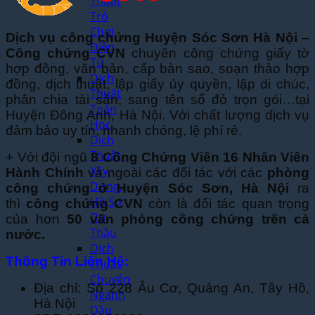
Thuật
Trò
Chơi
Dịch vụ công chứng Huyện Sóc Sơn Hà Nội –
Điện
Công chứng CVN
chuyên công chứng giấy tờ
Tử
hợp đồng, văn bản, cấp bản sao, soạn thảo hợp
Dịch
đồng, dịch thuật, lập giấy ủy quyền, lập di chúc,
Thuật
phân chia tài sản, sang tên sổ đỏ trọn gói…tại
Toán
Huyện Đông Anh, Hà Nội. Với chất lượng dịch vụ
Học
đảm bảo uy tín, nhanh chóng, lệ phí rẻ.
Dịch
Thuật
+ Với đội ngũ
8 Công Chứng Viên 16 Nhân Viên
Xây
Hành Chính
và ngoài các đối tác với các
phòng
Dựng,
công chứng ở Huyện Sóc Sơn, Hà Nội
ra
Hồ Sơ
thì
công chứng CVN
còn là đối tác quan trọng
Dự
của hơn
50 văn phòng công chứng trên cả
Thầu
nước.
Dịch
Thông Tin Liên Hệ:
Thuật
Chuyên
Địa chỉ: Số 228 Âu Cơ, Quảng An, Tây Hồ,
Ngành
Hà Nội
Dầu