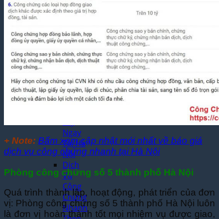
Mỹ
Phẩm
Chuyên
Nghiệp
Dịch Thuật
Công
Chứng
Dịch
Thuật
Công
Chứng
Lấy
Ngay
+ Note:
Bấm xem cập nhật mới nhất về báo giá
Tại Hà
dịch vụ công chứng nhanh tại Hà Nội
Nội
Dịch
Phòng công chứng số 5 thành phố Hà Nội
Vụ
Công
Quá trình thành lập, hoạt động, phát triển của đơn
Chứng
vị: Phòng công chứng số 5 thành phố Hà Nội luôn
Nhanh
là đơn vị hoàn thành tốt mọi nhiệm vụ được giao,
Theo