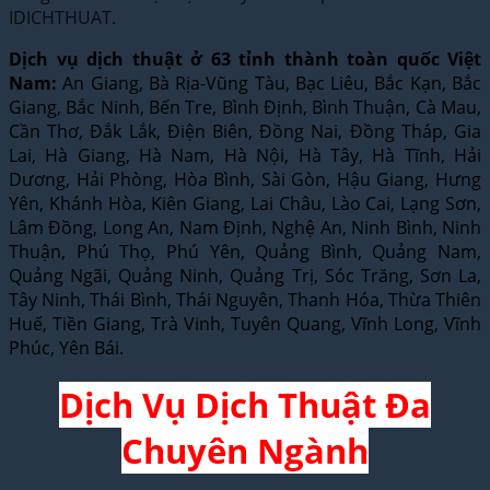
IDICHTHUAT.
Dịch vụ dịch thuật ở 63 tỉnh thành toàn quốc Việt
Nam:
An Giang, Bà Rịa-Vũng Tàu, Bạc Liêu, Bắc Kạn, Bắc
Giang, Bắc Ninh, Bến Tre, Bình Định, Bình Thuận, Cà Mau,
Cần Thơ, Đắk Lắk, Điện Biên, Đồng Nai, Đồng Tháp, Gia
Lai, Hà Giang, Hà Nam, Hà Nội, Hà Tây, Hà Tĩnh, Hải
Dương, Hải Phòng, Hòa Bình, Sài Gòn, Hậu Giang, Hưng
Yên, Khánh Hòa, Kiên Giang, Lai Châu, Lào Cai, Lạng Sơn,
Lâm Đồng, Long An, Nam Định, Nghệ An, Ninh Bình, Ninh
Thuận, Phú Thọ, Phú Yên, Quảng Bình, Quảng Nam,
Quảng Ngãi, Quảng Ninh, Quảng Trị, Sóc Trăng, Sơn La,
Tây Ninh, Thái Bình, Thái Nguyên, Thanh Hóa, Thừa Thiên
Huế, Tiền Giang, Trà Vinh, Tuyên Quang, Vĩnh Long, Vĩnh
Phúc, Yên Bái.
Dịch Vụ Dịch Thuật Đa
Chuyên Ngành