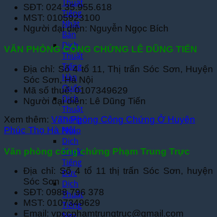
Thuật
SĐT: 024 35.955.618
Tiếng
MST: 0105923100
Nhật
Người đại diện: Nguyễn Ngọc Bích
Bản
Dịch
VĂN PHÒNG CÔNG CHỨNG LÊ DŨNG TIẾN
Thuật
Tiếng
Địa chỉ: Số 4 tổ 11, Thị trấn Sóc Sơn, Huyện
Hàn
Sóc Sơn, Hà Nội
Quốc
Mã số thuế: 0107349629
Dịch
Người đại diện: Lê Dũng Tiến
Thuật
Tiếng
Xem thêm:
Văn Phòng Công Chứng Ở Huyện
Pháp
Phúc Thọ Hà Nội
Dịch
Văn phòng công chứng Phạm Trung Trực
Thuật
Tiếng
Địa chỉ: Số 4 tổ 11 thị trấn Sóc Sơn, huyện
Đức
Sóc Sơn
Dịch
SĐT: 0988 796 378
Thuật
MST: 0107349629
Tiếng
Email: vpccphamtrungtruc@gmail.com
Nga