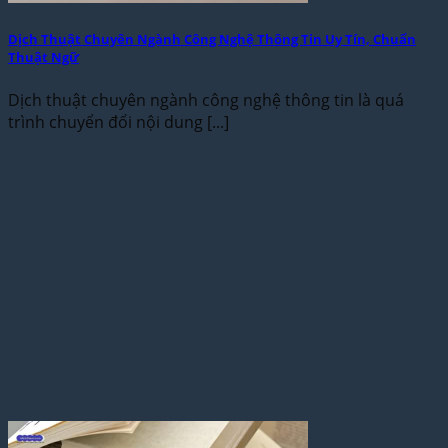
Dịch Thuật Chuyên Ngành Công Nghệ Thông Tin Uy Tín, Chuẩn
Thuật Ngữ
Dịch thuật chuyên ngành công nghệ thông tin là quá
trình chuyển đổi nội dung [...]