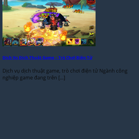
Dịch Vụ Dịch Thuật Game – Trò Chơi Điện Tử
Dịch vụ dịch thuật game, trò chơi điện tử Ngành công
nghiệp game đang trên [...]