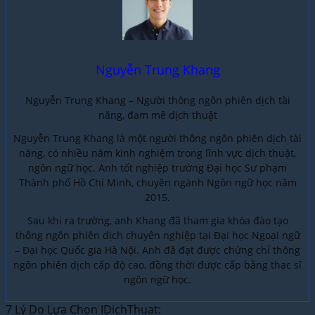
Nguyễn Trung Khang
Nguyễn Trung Khang – Người thông ngôn phiên dịch tài
năng, đam mê dịch thuật
Nguyễn Trung Khang là một người thông ngôn phiên dịch tài
năng, có nhiều năm kinh nghiệm trong lĩnh vực dịch thuật,
ngôn ngữ học. Anh tốt nghiệp trường Đại học Sư phạm
Thành phố Hồ Chí Minh, chuyên ngành Ngôn ngữ học năm
2015.
Sau khi ra trường, anh Khang đã tham gia khóa đào tạo
thông ngôn phiên dịch chuyên nghiệp tại Đại học Ngoại ngữ
– Đại học Quốc gia Hà Nội. Anh đã đạt được chứng chỉ thông
ngôn phiên dịch cấp độ cao, đồng thời được cấp bằng thạc sĩ
ngôn ngữ học.
7 Lý Do Lựa Chọn IDichThuat: