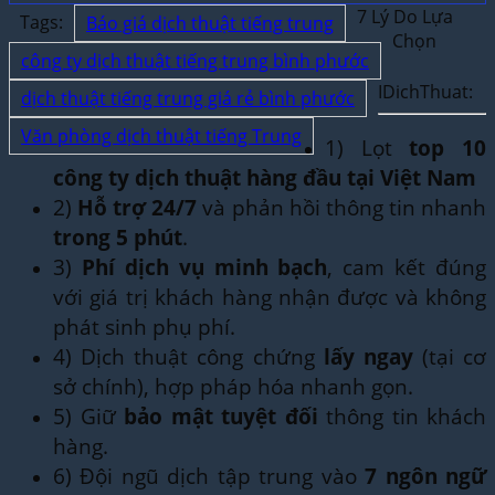
7 Lý Do Lựa
Tags:
Báo giá dịch thuật tiếng trung
Chọn
công ty dịch thuật tiếng trung bình phước
IDichThuat:
dịch thuật tiếng trung giá rẻ bình phước
Văn phòng dịch thuật tiếng Trung
1) Lọt
top 10
công ty dịch thuật hàng đầu tại Việt Nam
2)
Hỗ trợ 24/7
và phản hồi thông tin nhanh
trong 5 phút
.
3)
Phí dịch vụ minh bạch
, cam kết đúng
với giá trị khách hàng nhận được và không
phát sinh phụ phí.
4) Dịch thuật công chứng
lấy ngay
(tại cơ
sở chính), hợp pháp hóa nhanh gọn.
5) Giữ
bảo mật tuyệt đối
thông tin khách
hàng.
6) Đội ngũ dịch tập trung vào
7 ngôn ngữ