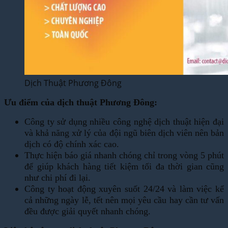
Dịch Thuật Phương Đông
Ưu điểm của dịch thuật Phương Đông:
Công ty sử dụng nhiều công nghệ dịch thuật hiện đại
và khả năng xử lý của đội ngũ biên dịch viên nên bản
dịch có độ chính xác cao.
Thực hiện báo giá nhanh chóng chỉ trong vòng 5 phút
để giúp khách hàng tiết kiệm tối đa thời gian cũng
như chi phí đi lại.
Công ty hoạt động xuyên suốt 24/24 và làm việc kể
cả những ngày lễ, tết nên mọi yêu cầu hay cần tư vấn
đều được giải quyết nhanh chóng.