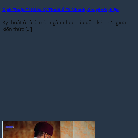
Dịch Thuật Tài Liệu Kỹ Thuật Ô Tô Nhanh, Chuyên Nghiệp
Kỹ thuật ô tô là một ngành học hấp dẫn, kết hợp giữa
kiến thức [...]