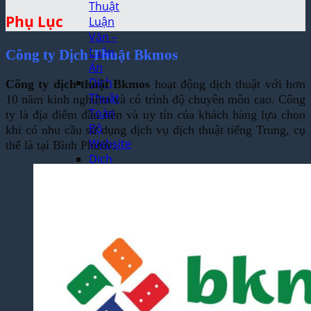
Thuật
Phụ Lục
Luận
Văn –
Luận
Công ty Dịch Thuật Bkmos
Án
Dịch
Công ty dịch thuật Bkmos
hoạt động dịch thuật với hơn
Thuật
10 năm kinh nghiệm và có trình độ chuyên môn cao. Công
Toàn
ty là địa điểm đầu tiên và uy tín của khách hàng lựa chọn
Bộ
khi có nhu cầu sử dụng dịch vụ dịch thuật tiếng Trung, cụ
Website
thể là tại Bình Phước.
Dịch
Thuật
Bệnh
Án –
Hồ Sơ
Thuốc
Dịch Thuật
Chuyên
Ngành
Dịch