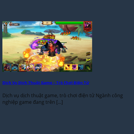
Dịch Vụ Dịch Thuật Game – Trò Chơi Điện Tử
Dịch vụ dịch thuật game, trò chơi điện tử Ngành công
nghiệp game đang trên [...]