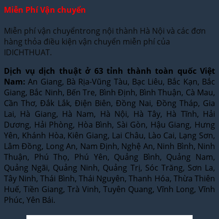
Miễn Phí Vận chuyển
Miễn phí vận chuyểntrong nội thành Hà Nội và các đơn
hàng thỏa điều kiện vận chuyển miễn phí của
IDICHTHUAT.
Dịch vụ dịch thuật ở 63 tỉnh thành toàn quốc Việt
Nam:
An Giang, Bà Rịa-Vũng Tàu, Bạc Liêu, Bắc Kạn, Bắc
Giang, Bắc Ninh, Bến Tre, Bình Định, Bình Thuận, Cà Mau,
Cần Thơ, Đắk Lắk, Điện Biên, Đồng Nai, Đồng Tháp, Gia
Lai, Hà Giang, Hà Nam, Hà Nội, Hà Tây, Hà Tĩnh, Hải
Dương, Hải Phòng, Hòa Bình, Sài Gòn, Hậu Giang, Hưng
Yên, Khánh Hòa, Kiên Giang, Lai Châu, Lào Cai, Lạng Sơn,
Lâm Đồng, Long An, Nam Định, Nghệ An, Ninh Bình, Ninh
Thuận, Phú Thọ, Phú Yên, Quảng Bình, Quảng Nam,
Quảng Ngãi, Quảng Ninh, Quảng Trị, Sóc Trăng, Sơn La,
Tây Ninh, Thái Bình, Thái Nguyên, Thanh Hóa, Thừa Thiên
Huế, Tiền Giang, Trà Vinh, Tuyên Quang, Vĩnh Long, Vĩnh
Phúc, Yên Bái.