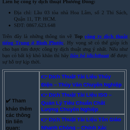
Liên hệ công ty dịch thuật Phương Đông:
Địa chỉ: Lầu 03 tòa nhà Hoa Lâm, số 2 Thi Sách,
Quận 11, TP. HCM.
SĐT: 0867.623.648
Trên đây là những thông tin về
Top
công ty dịch thuật
tiếng Trung ở Bình Phước
. Hy vọng sẽ có thể giúp ích
cho bạn tìm được công ty dịch thuật ưng ý nhất. Nếu như
bạn có bất kỳ khó khăn thì hãy
liên hệ idichthuat
để được
sự hỗ trợ kịp thời.
👉 Dịch Thuật Tài Liệu Thủy
Điện – Thủy Văn Chuyên Nghiệp
👉 Dịch Thuật Tài Liệu ISO –
✔️ Tham
Quản Lý Tiêu Chuẩn Chất
khảo thêm
Lượng Chuyên Nghiệp
các thông
👉
Dịch Thuật Tài Liệu Tôn Giáo
tin liên
Nhanh Chóng – Chính Xác
quan: