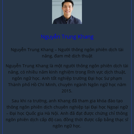
Nguyễn Trung Khang
Nguyễn Trung Khang – Người thông ngôn phiên dịch tài
năng, đam mê dịch thuật
Nguyễn Trung Khang là một người thông ngôn phiên dịch tài
năng, có nhiều năm kinh nghiệm trong lĩnh vực dịch thuật,
ngôn ngữ học. Anh tốt nghiệp trường Đại học Sư phạm
Thành phố Hồ Chí Minh, chuyên ngành Ngôn ngữ học năm
2015.
Sau khi ra trường, anh Khang đã tham gia khóa đào tạo
thông ngôn phiên dịch chuyên nghiệp tại Đại học Ngoại ngữ
– Đại học Quốc gia Hà Nội. Anh đã đạt được chứng chỉ thông
ngôn phiên dịch cấp độ cao, đồng thời được cấp bằng thạc sĩ
ngôn ngữ học.