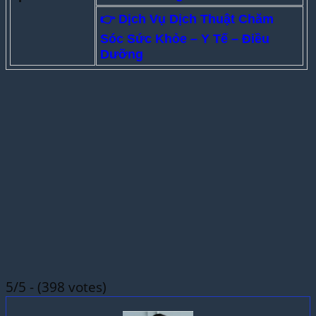
👉 Dịch Vụ Dịch Thuật Chăm
Sóc Sức Khỏe – Y Tế – Điều
Dưỡng
5/5 - (398 votes)