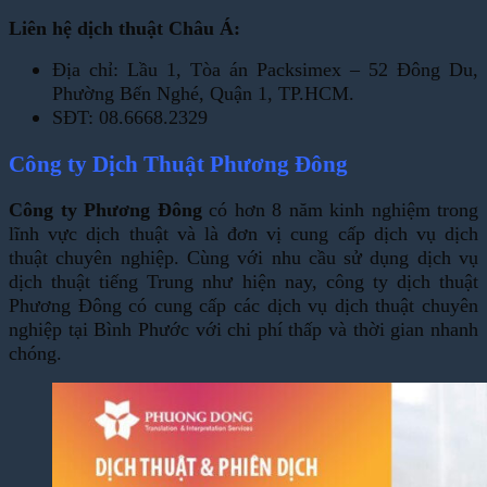
Liên hệ dịch thuật Châu Á:
Địa chỉ: Lầu 1, Tòa án Packsimex – 52 Đông Du,
Phường Bến Nghé, Quận 1, TP.HCM.
SĐT: 08.6668.2329
Công ty Dịch Thuật Phương Đông
Công ty Phương Đông
có hơn 8 năm kinh nghiệm trong
lĩnh vực dịch thuật và là đơn vị cung cấp dịch vụ dịch
thuật chuyên nghiệp. Cùng với nhu cầu sử dụng dịch vụ
dịch thuật tiếng Trung như hiện nay, công ty dịch thuật
Phương Đông có cung cấp các dịch vụ dịch thuật chuyên
nghiệp tại Bình Phước với chi phí thấp và thời gian nhanh
chóng.