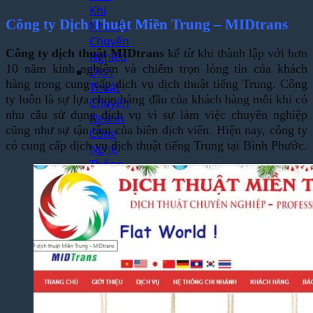
Khí
Công ty Dịch Thuật Miền Trung – MIDtrans
Nhanh,
Chuyên
Công ty dịch thuật MIDtrans
kể từ khi thành lập với hơn
Nghiệp
10 năm kinh nghiệm và chiếm trọn lòng tin của khách
Dịch
hàng trong cung cấp dịch vụ dịch thuật tiếng Trung. Công
Thuật
ty luôn là sự lựa chọn hàng đầu của khách hàng mỗi khi có
Chuyên
nhu cầu sử dụng dịch vụ vì sự làm việc chuyên nghiệp
Ngành
cũng như sự tận tâm của biên dịch viên. Hiện nay, công ty
Công
có cung cấp dịch vụ dịch thuật tiếng Trung tại Bình Phước.
Nghệ
Thông
Tin Uy
Tín,
Chuẩn
Thuật
Ngữ
Dịch
Thuật
Chuyên
Ngành