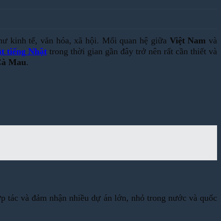
như kinh tế, văn hóa, xã hội. Mối quan hệ giữa
Việt Nam
và
ật tiếng Nhật
trong thời gian gần đây trở nên rất cần thiết và
 Cà Mau
.
ợp tác và đảm nhận nhiều dự án lớn, nhỏ trong nước và quốc