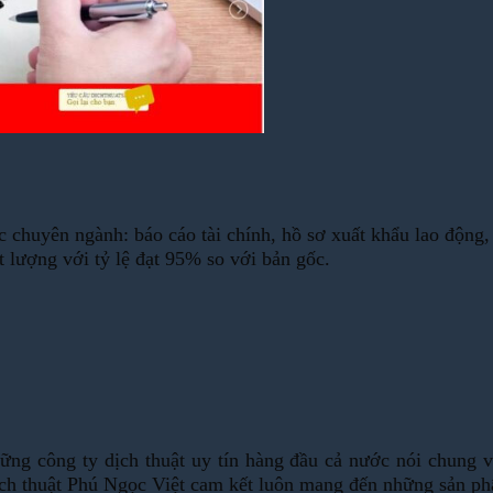
c chuyên ngành: báo cáo tài chính, hồ sơ xuất khẩu lao động, 
 lượng với tỷ lệ đạt 95% so với bản gốc.
ững công ty dịch thuật uy tín hàng đầu cả nước nói chung v
ch thuật Phú Ngọc Việt cam kết luôn mang đến những sản ph