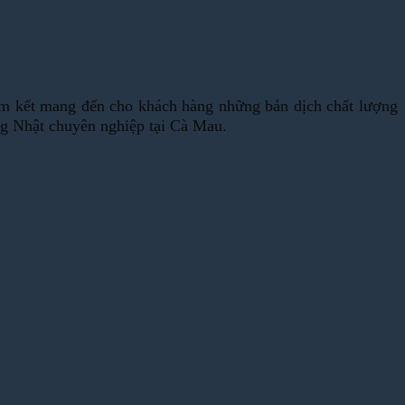
cam kết mang đến cho khách hàng những bản dịch chất lượng
ếng Nhật chuyên nghiệp tại Cà Mau.