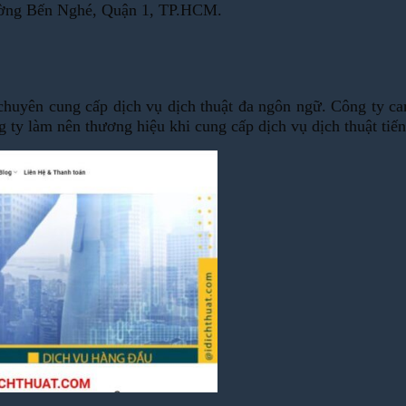
hường Bến Nghé, Quận 1, TP.HCM.
g chuyên cung cấp dịch vụ dịch thuật đa ngôn ngữ. Công ty 
ng ty làm nên thương hiệu khi cung cấp dịch vụ dịch thuật ti