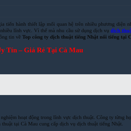
gia tiến hành thiết lập mối quan hệ trên nhiều phương diện 
 nhiều lĩnh vực. Vì thế mà nhu cầu sử dụng dịch vụ
dịch thu
hông tin về
Top công ty dịch thuật tiếng Nhật nổi tiếng tại
Uy Tín – Giá Rẻ Tại Cà Mau
 nghiệm hoạt động trong lĩnh vực dịch thuật. Công ty từng h
ch thuật tại Cà Mau cung cấp dịch vụ dịch thuật tiếng Nhật.