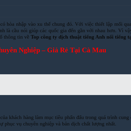
có hòa nhập vào xu thế chung đó. Với việc thiết lập mối quan
nh là cầu nói giúp các quốc gia đến gần với nhau hơn. Vì vậ
ố thông tin về
Top công ty dịch thuật tiếng Anh nổi tiếng 
huyên Nghiệp – Giả Rẻ Tại Cà Mau
của khách hàng làm mục tiêu phấn đấu trong quá trình cung 
ự phục vụ chuyên nghiệp và bản dịch chất lượng nhất.