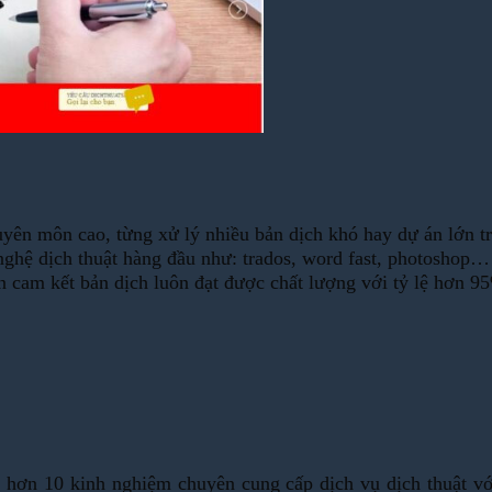
uyên môn cao, từng xử lý nhiều bản dịch khó hay dự án lớn t
 nghệ dịch thuật hàng đầu như: trados, word fast, photoshop…
 cam kết bản dịch luôn đạt được chất lượng với tỷ lệ hơn 9
i hơn 10 kinh nghiệm chuyên cung cấp dịch vụ dịch thuật v