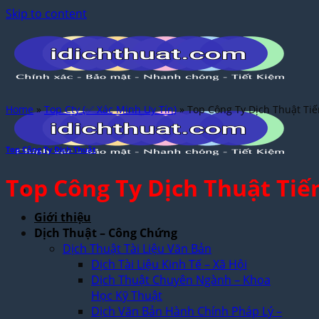
Skip to content
Home
»
Top Cty (✅ Xác Minh Uy Tín)
»
Top Công Ty Dịch Thuật Ti
Top Công Ty Dịch Thuật
Top Công Ty Dịch Thuật Tiế
Giới thiệu
Dịch Thuật – Công Chứng
Dịch Thuật Tài Liệu Văn Bản
Dịch Tài Liệu Kinh Tế – Xã Hội
Dịch Thuật Chuyên Ngành – Khoa
Học Kỹ Thuật
Dịch Văn Bản Hành Chính Pháp Lý –