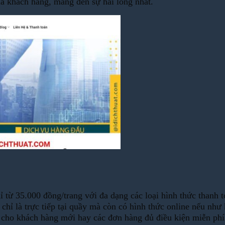
ủa khách hàng, mang đến sự hài lòng nhất.
hỉ từ 35.000 đồng/trang với đa dạng các loại hình thức thanh
hỉ là trực tiếp tại quầy mà còn có hình thức online nếu như
u cho khách hàng mới hay các đơn hàng đủ điều kiện miễn phí