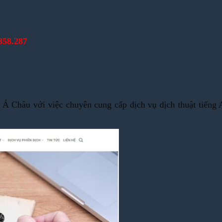
358.287
 Á Châu với việc chuyên cung cấp dịch vụ dịch thuật tiếng 