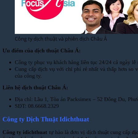
Công ty dịch thuật và phiên dịch Châu Á
Ưu điểm của dịch thuật Châu Á:
Công ty phục vụ khách hàng liên tục 24/24 cả ngày lễ
Cung cấp dịch vụ với chi phí rẻ nhất và thấp hơn so v
của công ty.
Liên hệ dịch thuật Châu Á:
Địa chỉ: Lầu 1, Tòa án Packsimex – 52 Đông Du, P
SĐT: 08.6668.2329
Công ty Dịch Thuật Idichthuat
Công ty idichthuat
tự hào là đơn vị dịch thuật cung cấp d