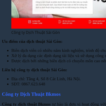
Công ty Dịch Thuật Sài Gòn
Ưu điểm của dịch thuật Sài Gòn:
Biên dịch viên có nhiều năm kinh nghiệm, trình độ ch
Xử lý đa dạng các định dạng tài liệu và sử dụng công
Được dịch bởi những biên dịch có chuyên môn cao nên
Liên hệ công ty dịch thuật Sài Gòn:
Địa chỉ: Tầng 4, Số 8 Cát Linh, Hà Nội.
SĐT: 0867.623.648
Công ty Dịch Thuật Bkmos
Công ty dịch thuật Bkmos
tự hào là đơn vị hoạt động vớ