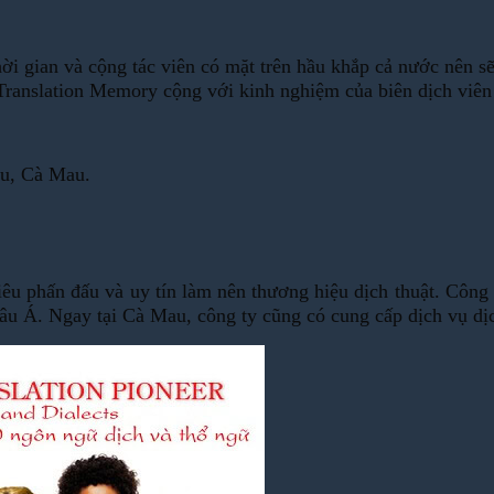
ời gian và cộng tác viên có mặt trên hầu khắp cả nước nên s
Translation Memory cộng với kinh nghiệm của biên dịch viên 
au, Cà Mau.
êu phấn đấu và uy tín làm nên thương hiệu dịch thuật. Công 
hâu Á. Ngay tại Cà Mau, công ty cũng có cung cấp dịch vụ dị