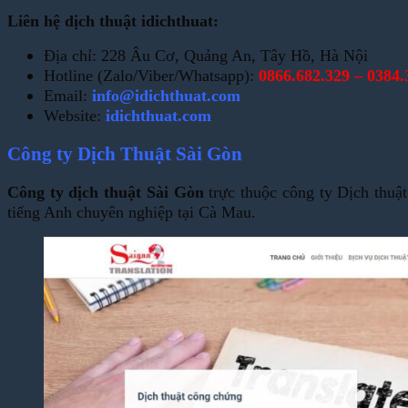
Liên hệ dịch thuật idichthuat:
Địa chỉ: 228 Âu Cơ, Quảng An, Tây Hồ, Hà Nội
Hotline (Zalo/Viber/Whatsapp):
0866.682.329 – 0384.
Email:
info@idichthuat.com
Website:
idichthuat.com
Công ty Dịch Thuật Sài Gòn
Công ty dịch thuật Sài Gòn
trực thuộc công ty Dịch thuật
tiếng Anh chuyên nghiệp tại Cà Mau.