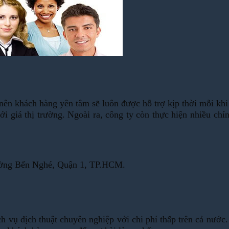
 nên khách hàng yên tâm sẽ luôn được hỗ trợ kịp thời mỗi khi
ới giá thị trường. Ngoài ra, công ty còn thực hiện nhiều ch
hường Bến Nghé, Quận 1, TP.HCM.
ịch vụ dịch thuật chuyên nghiệp với chi phí thấp trên cả nư