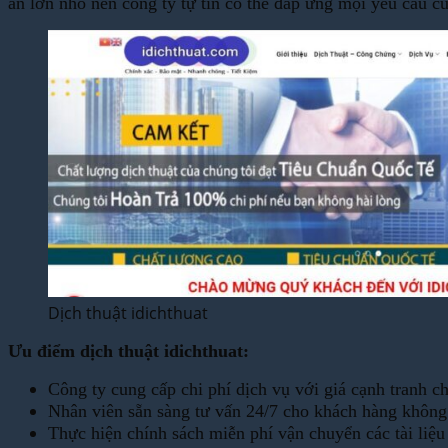
án lớn nhỏ nên công ty tự tin có thể đáp ứng mọi yêu cầu c
Dịch thuật idichthuat
Ưu điểm dịch thuật idichthuat:
Công ty cung cấp chi phí dịch vụ với giá cạnh tranh c
Nhân viên sẵn sàng tư vấn 24/7 cho khách hàng không c
Thực hiện chính sách miễn phí vận chuyển các tài liệ