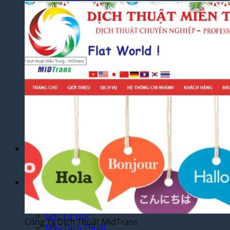
Yêu Cầu
Dịch Thuật Báo Cáo Tài Chính
Dịch Thuật Hợp Đồng Nhanh Chóng
Dịch Thuật Bảng Điểm Học Bạ
Dịch Thuật Giấy Khai Sinh, Hộ Khẩu
Dịch Thuật Đa Ngôn Ngữ
Dịch Thuật Tiếng Anh
Dịch Thuật Tiếng Trung Quốc
Dịch Thuật Tiếng Nhật Bản
Dịch Thuật Tiếng Hàn Quốc
Dịch Thuật Tiếng Pháp
Dịch Thuật Tiếng Đức
Dịch Thuật Tiếng Nga
Dịch Vụ
Dịch Thuật Phim – Phụ Đề Video Clip
Dịch Vụ Hợp Pháp Hóa Lãnh Sự
Blog
Tuyển Dụng
Chia Sẻ Kinh Nghiệm
Góc Tự Học
Công Ty Dịch Thuật MidTrans
Mẫu Dịch Thuật