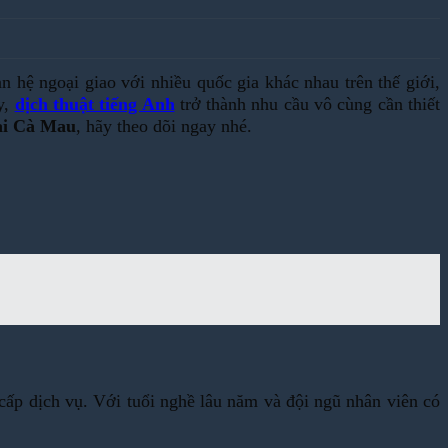
 hệ ngoại giao với nhiều quốc gia khác nhau trên thế giới,
y,
dịch thuật tiếng Anh
trở thành nhu cầu vô cùng cần thiết
tại Cà Mau
, hãy theo dõi ngay nhé.
cấp dịch vụ. Với tuổi nghề lâu năm và đội ngũ nhân viên có