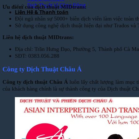
Dịch Thuật Vì Cộng Đồng
Ưu điểm của dịch thuật MIDtrans:
Liên Hệ & Thanh toán
Đội ngũ nhân sự 5000+ biên dịch viên làm việc toàn th
Sử dụng công nghệ dịch thuật hiện đại như Trados và 
Liên hệ dịch thuật MIDtrans:
Địa chỉ: Trần Hưng Đạo, Phường 5, Thành phố Cà M
SĐT: 0383.056.288
Công ty Dịch Thuật Châu Á
Công ty dịch thuật Châu Á
luôn lấy chất lượng làm mục ti
của khách hàng chính là sự thành công ty của Dịch thuật C