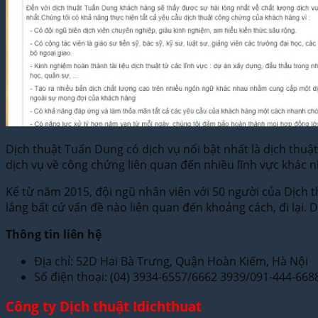
Dịch thuật Tuấn Dung có dịch vụ nổi bật nhất là dịch thu
dịch vụ về công chứng liên quan đến nhiều lĩnh vực khác 
Kể từ năm 2015, đội ngũ nhân viên với 50 người của Dịch t
lắng bất cứ vấn đề nào liên quan đến khoảng cách, đi lại.
Thông tin liên hệ
Địa chỉ: 52D Hai Bà Trưng, Quận Hoàn Kiếm, Hà Nội
Số điện thoại: (04) 3934-6557/6662 3939/091-444-668
Công ty Dịch thuật Idichthuat