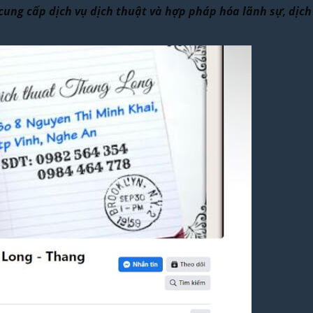
 cung cấp dịch vụ dịch thuật và hợp pháp hóa lãnh sự, 