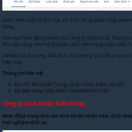
Luôn mỉm cười và tích cực, tổ chức tốt và phản ứng
hàng..
Lĩnh vực hoạt động chính của Công ty Dịch thuật Thăng Long 
liên tiếp cũng như trợ lý phiên dịch viên trong suốt cuộc 
Với dịch vụ đa dạng, bản dịch chất lượng, thái độ phục vụ
hiện nay.
Thông tin liên hệ:
Địa chỉ: 84 Hai Bà Trưng, Quận Hoàn Kiếm, Hà Nội
Số điện thoại: (04) 3936-1066/090-474-1783
Công ty Dịch thuật Tuấn Dung
Hoạt động trong lĩnh vực dịch thuật nhiều năm, Dịch th
trải nghiệm dịch vụ.