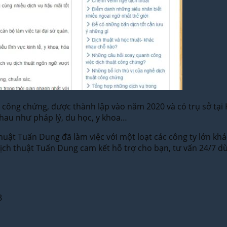
ật công chứng, được thành lập vào năm 2020 và có trụ sở t
nhau như pháp lý, du học, y khoa…
huật Tuấn Dung đã làm việc với một loạt các công ty lớn kh
 Dịch thuật Tuấn Dung cam kết hỗ trợ cho bạn, tư vấn 24/7 d
8