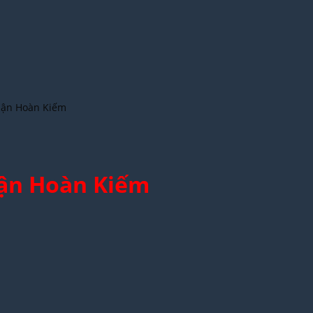
quận Hoàn Kiếm
uận Hoàn Kiếm