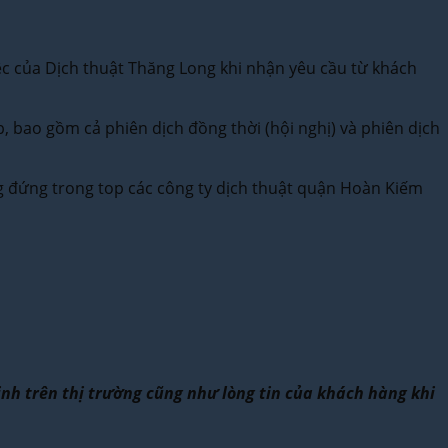
ng việc của Dịch thuật Thăng Long khi nhận yêu cầu từ khách
 bao gồm cả phiên dịch đồng thời (hội nghị) và phiên dịch
ng đứng trong top các công ty dịch thuật quận Hoàn Kiếm
nh trên thị trường cũng như lòng tin của khách hàng khi