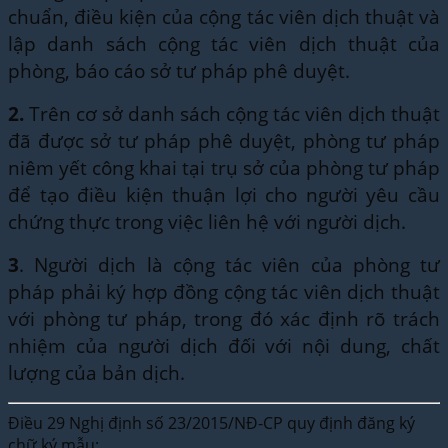
chuẩn, điều kiện của cộng tác viên dịch thuật và
lập danh sách cộng tác viên dịch thuật của
phòng, báo cáo sở tư pháp phê duyệt.
2.
Trên cơ sở danh sách cộng tác viên dịch thuật
đã được sở tư pháp phê duyệt, phòng tư pháp
niêm yết công khai tại trụ sở của phòng tư pháp
để tạo điều kiện thuận lợi cho người yêu cầu
chứng thực trong việc liên hệ với người dịch.
3
. Người dịch là cộng tác viên của phòng tư
pháp phải ký hợp đồng cộng tác viên dịch thuật
với phòng tư pháp, trong đó xác định rõ trách
nhiệm của người dịch đối với nội dung, chất
lượng của bản dịch.
Điều 29 Nghị định số 23/2015/NĐ-CP quy định đăng ký
chữ ký mẫu: