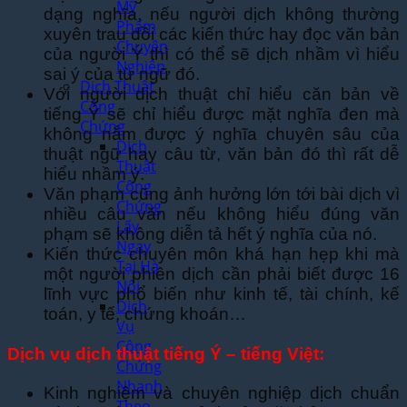
Mỹ
dạng nghĩa, nếu người dịch không thường
Phẩm
xuyên trau dồi các kiến thức hay đọc văn bản
Chuyên
của người Ý thì có thể sẽ dịch nhầm vì hiểu
Nghiệp
sai ý của từ ngữ đó.
Dịch Thuật
Với người dịch thuật chỉ hiểu căn bản về
Công
tiếng Ý sẽ chỉ hiểu được mặt nghĩa đen mà
Chứng
không nắm được ý nghĩa chuyên sâu của
Dịch
thuật ngữ hay câu từ, văn bản đó thì rất dễ
Thuật
hiểu nhầm ý.
Công
Văn phạm cũng ảnh hưởng lớn tới bài dịch vì
Chứng
nhiều câu văn nếu không hiểu đúng văn
Lấy
phạm sẽ không diễn tả hết ý nghĩa của nó.
Ngay
Kiến thức chuyên môn khá hạn hẹp khi mà
Tại Hà
một người phiên dịch cần phải biết được 16
Nội
lĩnh vực phổ biến như kinh tế, tài chính, kế
Dịch
toán, y tế, chứng khoán…
Vụ
Công
Dịch vụ dịch thuật
tiếng Ý – tiếng Việt:
Chứng
Nhanh
Kinh nghiệm và chuyên nghiệp dịch chuẩn
Theo