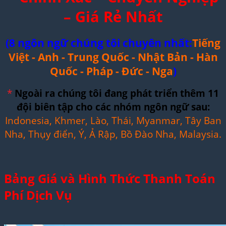
– Giá Rẻ Nhất
(8 ngôn ngữ chúng tôi chuyên nhất:
Tiếng
Việt - Anh - Trung Quốc - Nhật Bản - Hàn
Quốc - Pháp - Đức - Nga
)
*
Ngoài ra chúng tôi đang phát triển thêm 11
đội biên tập cho các nhóm ngôn ngữ sau:
Indonesia, Khmer, Lào, Thái, Myanmar, Tây Ban
Nha, Thụy điển, Ý, Ả Rập, Bồ Đào Nha, Malaysia.
Bảng Giá và Hình Thức Thanh Toán
Phí Dịch Vụ