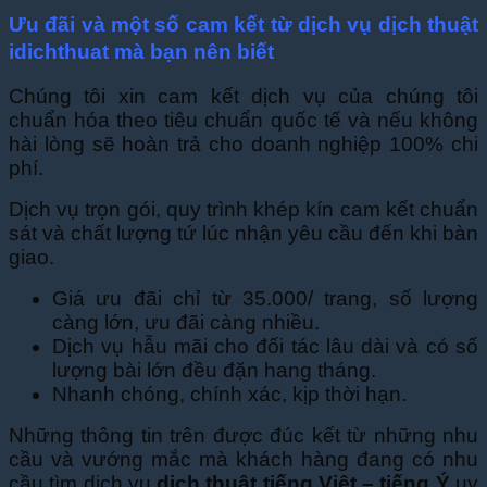
Ưu đãi và một số cam kết từ dịch vụ dịch thuật
idichthuat mà bạn nên biết
Chúng tôi xin cam kết dịch vụ của chúng tôi
chuẩn hóa theo tiêu chuẩn quốc tế và nếu không
hài lòng sẽ hoàn trả cho doanh nghiệp 100% chi
phí.
Dịch vụ trọn gói, quy trình khép kín cam kết chuẩn
sát và chất lượng tứ lúc nhận yêu cầu đến khi bàn
giao.
Giá ưu đãi chỉ từ 35.000/ trang, số lượng
càng lớn, ưu đãi càng nhiều.
Dịch vụ hẫu mãi cho đối tác lâu dài và có số
lượng bài lớn đều đặn hang tháng.
Nhanh chóng, chính xác, kịp thời hạn.
Những thông tin trên được đúc kết từ những nhu
cầu và vướng mắc mà khách hàng đang có nhu
cầu tìm dịch vụ
dịch thuật tiếng Việt – tiếng Ý
uy