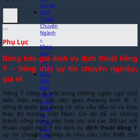
Xã Hội
Dịch
Thuật
Chuyên
Ngành
–
Phụ Lục
Khoa
Học
Bảng báo giá dịch vụ dịch thuật tiếng
Kỹ
Thuật
Ý – tiếng Việt uy tín chuyên nghiệp,
Dịch
giá rẻ
Văn
Bản
Tiếng Ý cũng là một trong những ngôn ngữ phổ
Hành
biến hiện nay. Với việc giao thương kinh tế, Ý
Chính
cũng là quốc gia đang có nhu cầu đầu tư và khai
Pháp
thác thị trường Việt Nam. Do đó để có những
Lý –
thành công trong việc hợp tác với các đối tác nói
Pháp
thuần ngôn ngữ Ý thì dịch vụ
dịch thuật tiếng Ý
Luật
uy tín chuyên nghiệp là nhu cầu cần thiết cho
Dịch