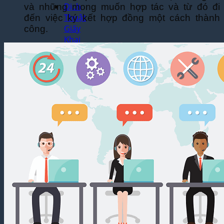
Dịch
và những mong muốn hợp tác và từ đó đi
Thuật
đến việc ký kết hợp đồng một cách thành
Giấy
công.
Khai
Sinh,
Hộ
Khẩu
Dịch Thuật
Đa Ngôn
Ngữ
Dịch
Thuật
Tiếng
Anh
Dịch
Thuật
Tiếng
Trung
Quốc
Dịch