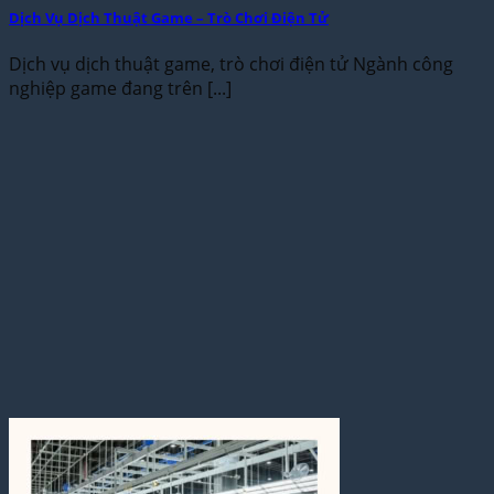
Dịch Vụ Dịch Thuật Game – Trò Chơi Điện Tử
Dịch vụ dịch thuật game, trò chơi điện tử Ngành công
nghiệp game đang trên [...]