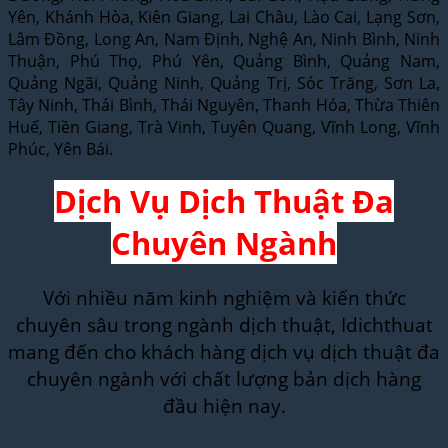
Yên, Khánh Hòa, Kiên Giang, Lai Châu, Lào Cai, Lạng Sơn,
Lâm Đồng, Long An, Nam Định, Nghệ An, Ninh Bình, Ninh
Thuận, Phú Thọ, Phú Yên, Quảng Bình, Quảng Nam,
Quảng Ngãi, Quảng Ninh, Quảng Trị, Sóc Trăng, Sơn La,
Tây Ninh, Thái Bình, Thái Nguyên, Thanh Hóa, Thừa Thiên
Huế, Tiền Giang, Trà Vinh, Tuyên Quang, Vĩnh Long, Vĩnh
Phúc, Yên Bái.
Dịch Vụ Dịch Thuật Đa
Chuyên Ngành
Với nhiều năm kinh nghiệm và kiến thức
chuyên sâu trong ngành dịch thuật, Idichthuat
mang đến cho khách hàng dịch vụ dịch thuật đa
chuyên ngành với chất lượng bản dịch hàng
đầu hiện nay.