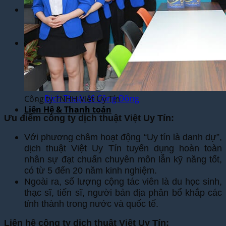
Dịch Vụ
Dịch Thuật Phim – Phụ Đề Video Clip
Dịch Vụ Hợp Pháp Hóa Lãnh Sự
Blog
Tuyển Dụng
Chia Sẻ Kinh Nghiệm
Góc Tự Học
Mẫu Dịch Thuật
Dịch Thuật Vì Cộng Đồng
Công ty TNHH Việt Uy Tín
Liên Hệ & Thanh toán
Ưu điểm công ty dịch thuật Việt Uy Tín:
Với phương châm hoạt động “Uy tín là danh dự”,
dịch thuật Việt Uy Tín tuyển dụng hoàn toàn
nhân sự đạt chuẩn chuyên môn lẫn kỹ năng tốt,
có từ 5 đến 20 năm kinh nghiệm.
Ngoài ra, số lượng cộng tác viên là du học sinh,
thạc sĩ, tiến sĩ, người bản địa phân bổ khắp các
tỉnh thành trong nước và quốc tế.
Liên hệ công ty dịch thuật Việt Uy Tín: