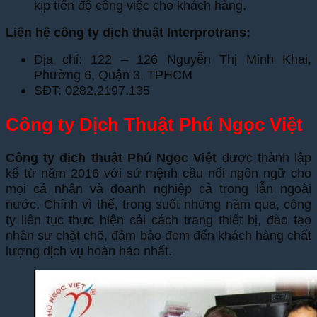
kịp tiến độ công việc cho khách hàng.
Liên hệ công ty dịch thuật Interprotrans:
Địa chỉ: 122 – 126 Nguyễn Thị Minh Khai,
Phường 6, Quận 3, TPHCM
SĐT: 0282.2197.135
Công ty Dịch Thuật Phú Ngọc Việt
Công ty dịch thuật Phú Ngọc Việt
được thành lập
kể từ năm 2016 với sứ mệnh cầu nối ngôn ngữ cho
mọi cá nhân và doanh nghiệp cả trong lẫn ngoài
nước. Chính vì thế, trong suốt những năm qua, công
ty liên tục thực hiện cải cách trang thiết bị, đào tạo
nhân sự chặt chẽ, đảm bảo đem đến khách hàng chất
lượng dịch vụ hoàn hảo nhất.