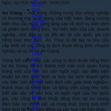
Ngày cập nhật mới nhất: 10/06/2024
Xã Hội
Dịch
An Giang
– một trong những trung tâm nông nghiệp
Thuật
và thương mại quan trọng của Việt Nam, đang chứng
Chuyên
kiến nhu cầu ngày càng tăng cao về dịch vụ biên dịch
Ngành
và phiên dịch tiếng Đức. Sự hiện diện của các doanh
–
nghiệp, nhà đầu tư và đối tác từ các quốc gia nói
Khoa
tiếng Đức như Đức, Áo, Thụy Sĩ đã tạo ra nhu cầu
Học
cấp thiết về các công ty dịch thuật tiếng Đức chuyên
Kỹ
nghiệp và uy tín tại An Giang.
Thuật
Dịch
Trong bối cảnh này, các công ty dịch thuật tiếng Đức
Văn
tại An Giang đã trở thành một mắt xích quan trọng
Bản
trong việc xóa tan rào cản ngôn ngữ, tạo điều kiện
Hành
thuận lợi cho giao dịch và hợp tác kinh doanh giữa
Chính
các bên. Với đội ngũ biên dịch viên giàu kinh nghiệm,
Pháp
thành thạo cả tiếng Đức và tiếng Việt, cũng như hiểu
Lý –
biết sâu sắc về văn hóa và ngôn ngữ của hai quốc
Pháp
gia, các công ty dịch thuật tiếng Đức tại An Giang
Luật
đảm bảo sự chính xác và trung thực trong quá trình
Dịch
biên dịch tài liệu, hợp đồng và các loại văn bản khác.