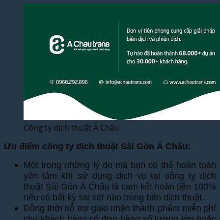
Công ty dịch thuật Á Châu
Ưu điểm công ty dịch thuật Sài Gòn Á Châu:
Một trong những lý do mà bạn có thể hoàn toàn
yên tâm khi sử dụng dịch vụ tại công ty dịch
thuật Sài Gòn Á Châu là cam kết hoàn tiền 100%
nếu có bất kỳ sai sót nào trong bản dịch thuật.
Đồng thời hỗ trợ giao nhận thành phẩm miễn phí
cho khách hàng có đơn hàng số lượng lớn hoặc