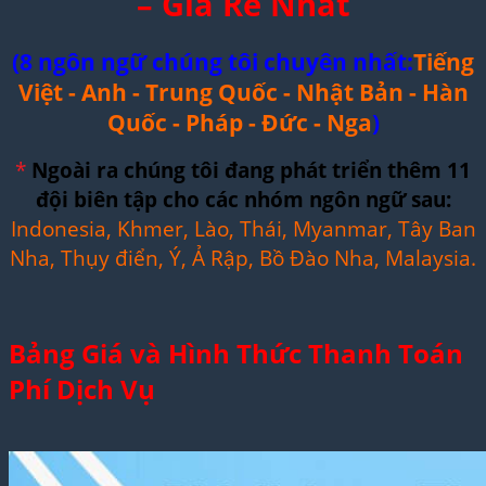
– Giá Rẻ Nhất
(8 ngôn ngữ chúng tôi chuyên nhất:
Tiếng
Việt - Anh - Trung Quốc - Nhật Bản - Hàn
Quốc - Pháp - Đức - Nga
)
*
Ngoài ra chúng tôi đang phát triển thêm 11
đội biên tập cho các nhóm ngôn ngữ sau:
Indonesia, Khmer, Lào, Thái, Myanmar, Tây Ban
Nha, Thụy điển, Ý, Ả Rập, Bồ Đào Nha, Malaysia.
Bảng Giá và Hình Thức Thanh Toán
Phí Dịch Vụ