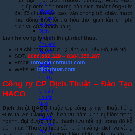
hiện đại như: SDL Trados, MemoQ, Word Fast,
Khí
… giúp đem đến những bản dịch thuật tiếng Đức
Nhanh,
đạt độ chuẩn xác cao, văn phong trôi chảy, mượt
Chuyên
mà, đồng thời tối ưu hóa thời gian lẫn chi phí
Nghiệp
dịch vụ của khách hàng.
Dịch
Thuật
Liên hệ công ty dịch thuật idichthuat
Chuyên
Địa chỉ: 228 Âu Cơ, Quảng An, Tây Hồ, Hà Nội
Ngành
SĐT:
0866.682.329 – 0384.358.287
Công
Email:
info@idichthuat.com
Nghệ
Website:
idichthuat.com
Thông
Tin Uy
Công ty CP Dịch Thuật – Đào Tạo
Tín,
Chuẩn
HACO
Thuật
Ngữ
Dịch thuật HACO
thuộc top công ty dịch thuật tiếng
Dịch
Đức tại An Giang với hơn 20 năm kinh nghiệm trong
Thuật
ngành, đạt được nhiều thành tựu nổi bật trong đó kể
Chuyên
đến như: “Thương hiệu sản phẩm vàng- dịch vụ vàng
Ngành
2020”, “ Top 100 thương hiệu nhãn hiệu uy tín”,…